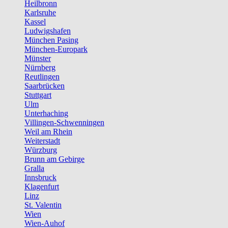
Heilbronn
Karlsruhe
Kassel
Ludwigshafen
München Pasing
München-Europark
Münster
Nürnberg
Reutlingen
Saarbrücken
Stuttgart
Ulm
Unterhaching
Villingen-Schwenningen
Weil am Rhein
Weiterstadt
Würzburg
Brunn am Gebirge
Gralla
Innsbruck
Klagenfurt
Linz
St. Valentin
Wien
Wien-Auhof