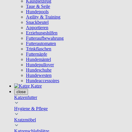
Kauspielzeug
Taue & Seile
Hundepools
Agility & Training
Snackbeutel
Apportieren
Erziehungshilfen
Futteraufbewahrung
Futterautomaten
Trinkflaschen
Futternäpfe
Hundemäntel
Hundepullover
Hundeschuhe
Hundewesten
Hundeaccessoires
Katze
close
Katzenfutter
Hygiene & Pflege
Kratzmöbel
Katzenschlafplätze