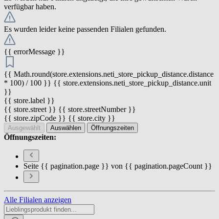
verfügbar haben.
Es wurden leider keine passenden Filialen gefunden.
{{ errorMessage }}
{{ Math.round(store.extensions.neti_store_pickup_distance.distance
* 100) / 100 }} {{ store.extensions.neti_store_pickup_distance.unit
}}
{{ store.label }}
{{ store.street }} {{ store.streetNumber }}
{{ store.zipCode }} {{ store.city }}
Ausgewählt
Auswählen
Öffnungszeiten
Öffnungszeiten:
Seite {{ pagination.page }} von {{ pagination.pageCount }}
Alle Filialen anzeigen