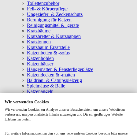
Toilettenzubehör
Fell- & Körperpflege
Ungeziefer- & Zeckenschutz
Beruhigung für Katzen
Reinigungsmittel & -geräte
Kratzbäume
Kratzbretter & Kratzpappen
Kratztonnen
Kratzbaum-Ersatzteile
Katzenbetten & -sofas
Katzenhöhlen
Katzenhäuser
Hängematten & Fensterliegeplätze
Katzendecken & -matten
Baldrian- & Catnipspielzeug
Spielmäuse & Bälle
Katzenangeln
Intelligenzspielzeug
Wir verwenden Cookies
Laserpointer & Elektrospielzeug
Katzentunnel
Wir verwenden Cookies zur Analyse unserer Besucherdaten, um unsere Website zu
Clicker & Target Sticks für Katzen
verbessern, um personalisierte Inhalte anzuzeigen und Dir ein großartiges Website-
Weiteres Katzenspielzeug
Erlebnis zu bieten.
Transportboxen
Halsbänder
Für weitere Informationen zu den von uns verwendeten Cookies besuche bitte unsere
Tragetaschen