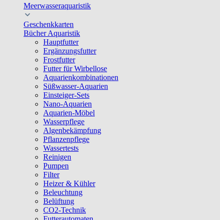
Meerwasseraquaristik
Geschenkkarten
Bücher Aquaristik
Hauptfutter
Ergänzungsfutter
Frostfutter
Futter für Wirbellose
Aquarienkombinationen
Süßwasser-Aquarien
Einsteiger-Sets
Nano-Aquarien
Aquarien-Möbel
Wasserpflege
Algenbekämpfung
Pflanzenpflege
Wassertests
Reinigen
Pumpen
Filter
Heizer & Kühler
Beleuchtung
Belüftung
CO2-Technik
Futterautomaten