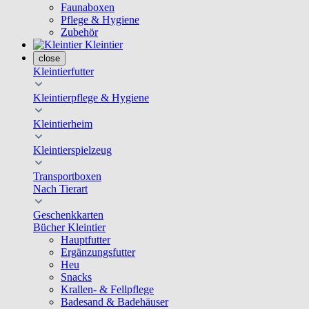
Faunaboxen
Pflege & Hygiene
Zubehör
Kleintier
close
Kleintierfutter
Kleintierpflege & Hygiene
Kleintierheim
Kleintierspielzeug
Transportboxen
Nach Tierart
Geschenkkarten
Bücher Kleintier
Hauptfutter
Ergänzungsfutter
Heu
Snacks
Krallen- & Fellpflege
Badesand & Badehäuser