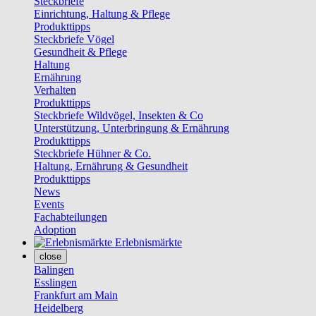
Steckbriefe
Einrichtung, Haltung & Pflege
Produkttipps
Steckbriefe Vögel
Gesundheit & Pflege
Haltung
Ernährung
Verhalten
Produkttipps
Steckbriefe Wildvögel, Insekten & Co
Unterstützung, Unterbringung & Ernährung
Produkttipps
Steckbriefe Hühner & Co.
Haltung, Ernährung & Gesundheit
Produkttipps
News
Events
Fachabteilungen
Adoption
Erlebnismärkte
close
Balingen
Esslingen
Frankfurt am Main
Heidelberg