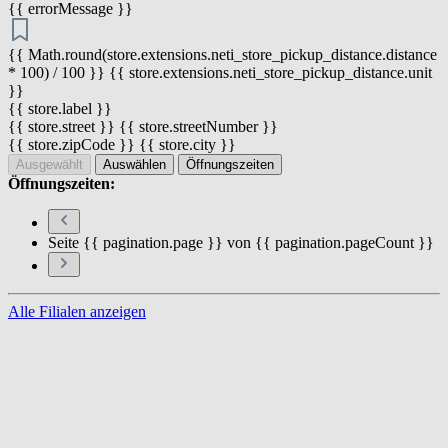
{{ errorMessage }}
{{ Math.round(store.extensions.neti_store_pickup_distance.distance
* 100) / 100 }} {{ store.extensions.neti_store_pickup_distance.unit
}}
{{ store.label }}
{{ store.street }} {{ store.streetNumber }}
{{ store.zipCode }} {{ store.city }}
Ausgewählt
Auswählen
Öffnungszeiten
Öffnungszeiten:
Seite {{ pagination.page }} von {{ pagination.pageCount }}
Alle Filialen anzeigen