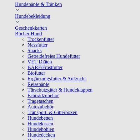
Hundenäpfe & Tränken
Hundebekleidung
Geschenkkarten
Bücher Hund
Trockenfutter
Nassfutter
Snacks
Getreidefreies Hundefutter
VET Diäten
BARF/Frostfutter
Biofutter
Ergänzungsfutter & Aufzucht
Reisenäpfe
Türschutzgitter & Hundeklappen
Fahrradzubehör
Tragetaschen
Autozubehör
Transport- & Gitterboxen
Hundebetten
Hundekissen
Hundehöhlen
Hundedecken