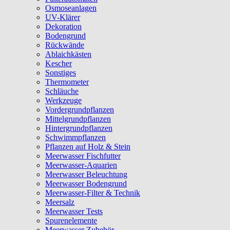
Osmoseanlagen
UV-Klärer
Dekoration
Bodengrund
Rückwände
Ablaichkästen
Kescher
Sonstiges
Thermometer
Schläuche
Werkzeuge
Vordergrundpflanzen
Mittelgrundpflanzen
Hintergrundpflanzen
Schwimmpflanzen
Pflanzen auf Holz & Stein
Meerwasser Fischfutter
Meerwasser-Aquarien
Meerwasser Beleuchtung
Meerwasser Bodengrund
Meerwasser-Filter & Technik
Meersalz
Meerwasser Tests
Spurenelemente
Meerwasser Zubehör