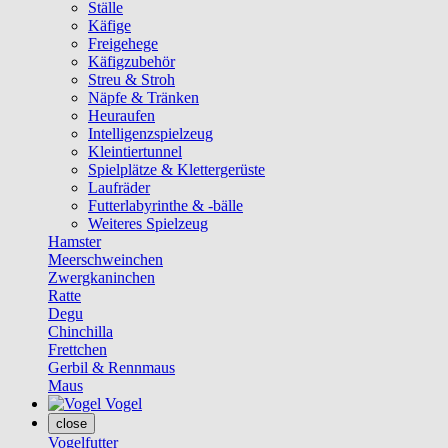
Ställe
Käfige
Freigehege
Käfigzubehör
Streu & Stroh
Näpfe & Tränken
Heuraufen
Intelligenzspielzeug
Kleintiertunnel
Spielplätze & Klettergerüste
Laufräder
Futterlabyrinthe & -bälle
Weiteres Spielzeug
Hamster
Meerschweinchen
Zwergkaninchen
Ratte
Degu
Chinchilla
Frettchen
Gerbil & Rennmaus
Maus
Vogel
close
Vogelfutter