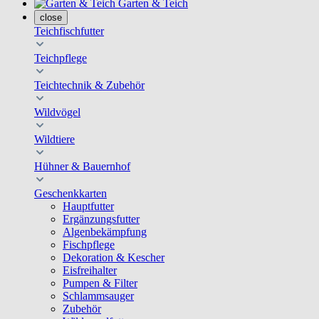
Garten & Teich
close
Teichfischfutter
Teichpflege
Teichtechnik & Zubehör
Wildvögel
Wildtiere
Hühner & Bauernhof
Geschenkkarten
Hauptfutter
Ergänzungsfutter
Algenbekämpfung
Fischpflege
Dekoration & Kescher
Eisfreihalter
Pumpen & Filter
Schlammsauger
Zubehör