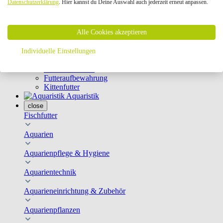
Datenschutzerklärung
. Hier kannst du Deine Auswahl auch jederzeit erneut anpassen.
Geschirre & Leinen
Katzenklappen
Schutznetze
Alle Cookies akzeptieren
Kippfensterschutz
Katzenkameras
Futternäpfe
Individuelle Einstellungen
Trinkbrunnen
Futterautomaten
Futteraufbewahrung
Kittenfutter
Aquaristik
close
Fischfutter
Aquarien
Aquarienpflege & Hygiene
Aquarientechnik
Aquarieneinrichtung & Zubehör
Aquarienpflanzen