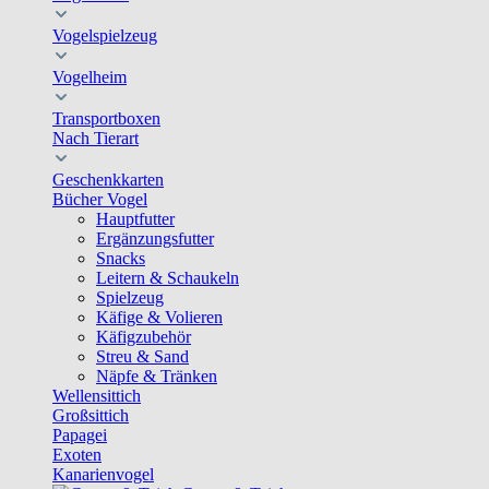
Vogelspielzeug
Vogelheim
Transportboxen
Nach Tierart
Geschenkkarten
Bücher Vogel
Hauptfutter
Ergänzungsfutter
Snacks
Leitern & Schaukeln
Spielzeug
Käfige & Volieren
Käfigzubehör
Streu & Sand
Näpfe & Tränken
Wellensittich
Großsittich
Papagei
Exoten
Kanarienvogel