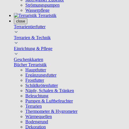
Strömungspumpen
Wasserpflege
Terraristik
close
Terrarientierfutter
Terrarien & Technik
Einrichtung & Pflege
Geschenkkarten
Bücher Terraristik
Hauptfutter
Ergänzungsfutter
Frostfutter
Schildkrötenfutter
Näpfe, Schalen & Tränken
Beleuchtung
Pumpen & Luftbefeuchter
Terrarien
Thermometer & Hygrometer
Wärmequellen
Bodengrund
Dekoration