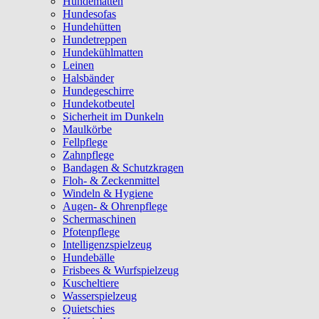
Hundematten
Hundesofas
Hundehütten
Hundetreppen
Hundekühlmatten
Leinen
Halsbänder
Hundegeschirre
Hundekotbeutel
Sicherheit im Dunkeln
Maulkörbe
Fellpflege
Zahnpflege
Bandagen & Schutzkragen
Floh- & Zeckenmittel
Windeln & Hygiene
Augen- & Ohrenpflege
Schermaschinen
Pfotenpflege
Intelligenzspielzeug
Hundebälle
Frisbees & Wurfspielzeug
Kuscheltiere
Wasserspielzeug
Quietschies