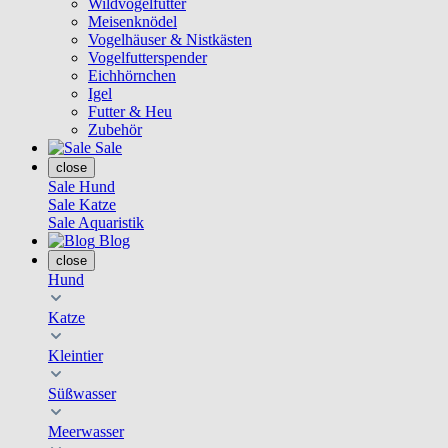
Wildvogelfutter
Meisenknödel
Vogelhäuser & Nistkästen
Vogelfutterspender
Eichhörnchen
Igel
Futter & Heu
Zubehör
Sale
close
Sale Hund
Sale Katze
Sale Aquaristik
Blog
close
Hund
Katze
Kleintier
Süßwasser
Meerwasser