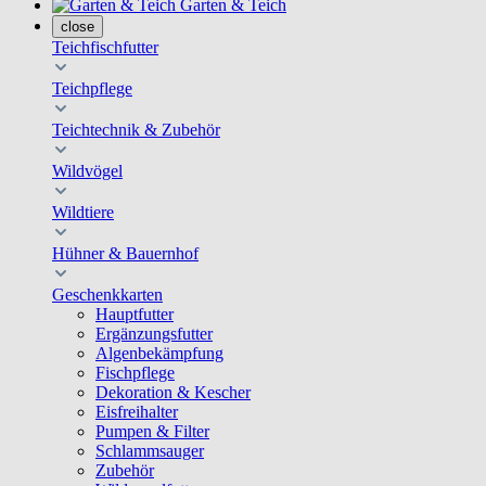
Garten & Teich
close
Teichfischfutter
Teichpflege
Teichtechnik & Zubehör
Wildvögel
Wildtiere
Hühner & Bauernhof
Geschenkkarten
Hauptfutter
Ergänzungsfutter
Algenbekämpfung
Fischpflege
Dekoration & Kescher
Eisfreihalter
Pumpen & Filter
Schlammsauger
Zubehör