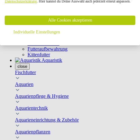
Datenschutzerklärung
. Hier kannst du Deine Auswahl auch jederzeit erneut anpassen.
Geschirre & Leinen
Katzenklappen
Schutznetze
Alle Cookies akzeptieren
Kippfensterschutz
Katzenkameras
Futternäpfe
Individuelle Einstellungen
Trinkbrunnen
Futterautomaten
Futteraufbewahrung
Kittenfutter
Aquaristik
close
Fischfutter
Aquarien
Aquarienpflege & Hygiene
Aquarientechnik
Aquarieneinrichtung & Zubehör
Aquarienpflanzen