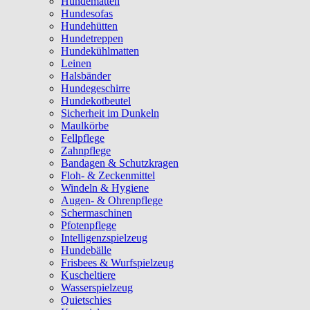
Hundematten
Hundesofas
Hundehütten
Hundetreppen
Hundekühlmatten
Leinen
Halsbänder
Hundegeschirre
Hundekotbeutel
Sicherheit im Dunkeln
Maulkörbe
Fellpflege
Zahnpflege
Bandagen & Schutzkragen
Floh- & Zeckenmittel
Windeln & Hygiene
Augen- & Ohrenpflege
Schermaschinen
Pfotenpflege
Intelligenzspielzeug
Hundebälle
Frisbees & Wurfspielzeug
Kuscheltiere
Wasserspielzeug
Quietschies