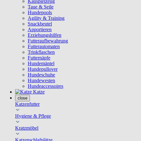
Kauspielzeug
Taue & Seile
Hundepools
Agility & Training
Snackbeutel
Apportieren
Erziehungshilfen
Futteraufbewahrung
Futterautomaten
Trinkflaschen
Futternäpfe
Hundemäntel
Hundepullover
Hundeschuhe
Hundewesten
Hundeaccessoires
Katze
close
Katzenfutter
Hygiene & Pflege
Kratzmöbel
Katzenschlafplätze