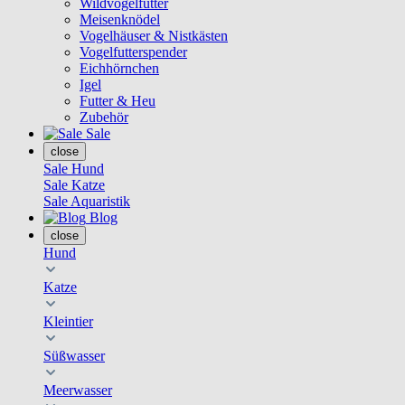
Wildvogelfutter
Meisenknödel
Vogelhäuser & Nistkästen
Vogelfutterspender
Eichhörnchen
Igel
Futter & Heu
Zubehör
Sale
close
Sale Hund
Sale Katze
Sale Aquaristik
Blog
close
Hund
Katze
Kleintier
Süßwasser
Meerwasser