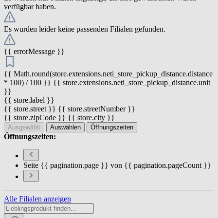
verfügbar haben.
Es wurden leider keine passenden Filialen gefunden.
{{ errorMessage }}
{{ Math.round(store.extensions.neti_store_pickup_distance.distance
* 100) / 100 }} {{ store.extensions.neti_store_pickup_distance.unit
}}
{{ store.label }}
{{ store.street }} {{ store.streetNumber }}
{{ store.zipCode }} {{ store.city }}
Ausgewählt
Auswählen
Öffnungszeiten
Öffnungszeiten:
Seite {{ pagination.page }} von {{ pagination.pageCount }}
Alle Filialen anzeigen