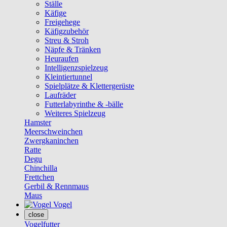
Ställe
Käfige
Freigehege
Käfigzubehör
Streu & Stroh
Näpfe & Tränken
Heuraufen
Intelligenzspielzeug
Kleintiertunnel
Spielplätze & Klettergerüste
Laufräder
Futterlabyrinthe & -bälle
Weiteres Spielzeug
Hamster
Meerschweinchen
Zwergkaninchen
Ratte
Degu
Chinchilla
Frettchen
Gerbil & Rennmaus
Maus
Vogel
close
Vogelfutter