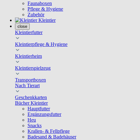
Faunaboxen
Pflege & Hygiene
Zubehör
Kleintier
close
Kleintierfutter
Kleintierpflege & Hygiene
Kleintierheim
Kleintierspielzeug
Transportboxen
Nach Tierart
Geschenkkarten
Bücher Kleintier
Hauptfutter
Ergänzungsfutter
Heu
Snacks
Krallen- & Fellpflege
Badesand & Badehäuser