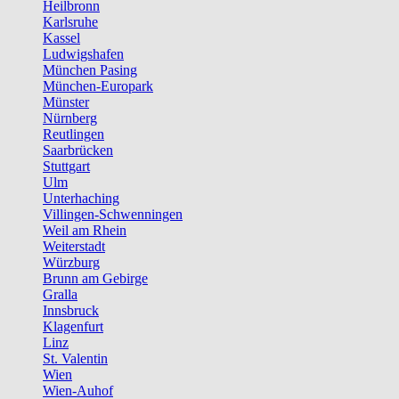
Heilbronn
Karlsruhe
Kassel
Ludwigshafen
München Pasing
München-Europark
Münster
Nürnberg
Reutlingen
Saarbrücken
Stuttgart
Ulm
Unterhaching
Villingen-Schwenningen
Weil am Rhein
Weiterstadt
Würzburg
Brunn am Gebirge
Gralla
Innsbruck
Klagenfurt
Linz
St. Valentin
Wien
Wien-Auhof