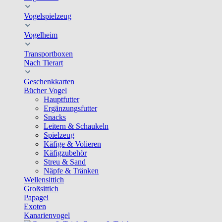
Vogelspielzeug
Vogelheim
Transportboxen
Nach Tierart
Geschenkkarten
Bücher Vogel
Hauptfutter
Ergänzungsfutter
Snacks
Leitern & Schaukeln
Spielzeug
Käfige & Volieren
Käfigzubehör
Streu & Sand
Näpfe & Tränken
Wellensittich
Großsittich
Papagei
Exoten
Kanarienvogel