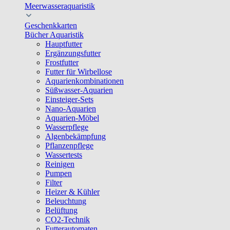
Meerwasseraquaristik
Geschenkkarten
Bücher Aquaristik
Hauptfutter
Ergänzungsfutter
Frostfutter
Futter für Wirbellose
Aquarienkombinationen
Süßwasser-Aquarien
Einsteiger-Sets
Nano-Aquarien
Aquarien-Möbel
Wasserpflege
Algenbekämpfung
Pflanzenpflege
Wassertests
Reinigen
Pumpen
Filter
Heizer & Kühler
Beleuchtung
Belüftung
CO2-Technik
Futterautomaten