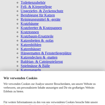
Toilettenzubehör
Fell- & Körperpflege
Ungeziefer- & Zeckenschutz
Beruhigung für Katzen
Reinigungsmittel & -geräte
Kratzbäume
Kratzbretter & Kratzpappen
Kratztonnen
Kratzbaum-Ersatzteile
Katzenbetten & -sofas
Katzenhöhlen
Katzenhäuser
Hängematten & Fensterliegeplätze
Katzendecken & -matten
Baldrian- & Catnipspielzeug
Spielmäuse & Bälle
Katzenangeln
Intelligenzspielzeug
Wir verwenden Cookies
Laserpointer & Elektrospielzeug
Katzentunnel
Wir verwenden Cookies zur Analyse unserer Besucherdaten, um unsere Website zu
Clicker & Target Sticks für Katzen
verbessern, um personalisierte Inhalte anzuzeigen und Dir ein großartiges Website-
Weiteres Katzenspielzeug
Erlebnis zu bieten.
Transportboxen
Halsbänder
Für weitere Informationen zu den von uns verwendeten Cookies besuche bitte unsere
Tragetaschen