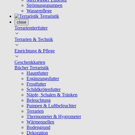
Strömungspumpen
Wasserpflege
Terraristik
close
Terrarientierfutter
Terrarien & Technik
Einrichtung & Pflege
Geschenkkarten
Bücher Terraristik
Hauptfutter
Ergänzungsfutter
Frostfutter
Schildkrötenfutter
Näpfe, Schalen & Tränken
Beleuchtung
Pumpen & Luftbefeuchter
Terrarien
Thermometer & Hygrometer
Wärmequellen
Bodengrund
Dekoration