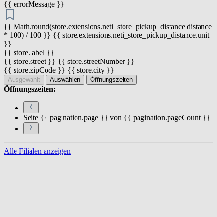
{{ errorMessage }}
{{ Math.round(store.extensions.neti_store_pickup_distance.distance
* 100) / 100 }} {{ store.extensions.neti_store_pickup_distance.unit
}}
{{ store.label }}
{{ store.street }} {{ store.streetNumber }}
{{ store.zipCode }} {{ store.city }}
Ausgewählt
Auswählen
Öffnungszeiten
Öffnungszeiten:
Seite {{ pagination.page }} von {{ pagination.pageCount }}
Alle Filialen anzeigen