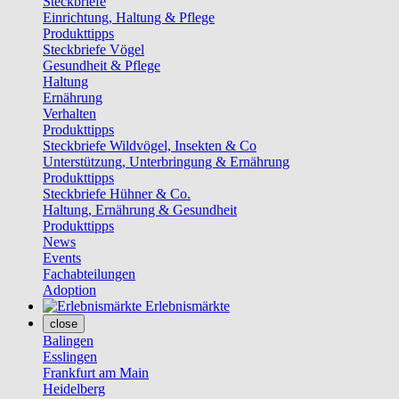
Steckbriefe
Einrichtung, Haltung & Pflege
Produkttipps
Steckbriefe Vögel
Gesundheit & Pflege
Haltung
Ernährung
Verhalten
Produkttipps
Steckbriefe Wildvögel, Insekten & Co
Unterstützung, Unterbringung & Ernährung
Produkttipps
Steckbriefe Hühner & Co.
Haltung, Ernährung & Gesundheit
Produkttipps
News
Events
Fachabteilungen
Adoption
Erlebnismärkte
close
Balingen
Esslingen
Frankfurt am Main
Heidelberg