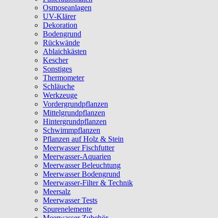
Osmoseanlagen
UV-Klärer
Dekoration
Bodengrund
Rückwände
Ablaichkästen
Kescher
Sonstiges
Thermometer
Schläuche
Werkzeuge
Vordergrundpflanzen
Mittelgrundpflanzen
Hintergrundpflanzen
Schwimmpflanzen
Pflanzen auf Holz & Stein
Meerwasser Fischfutter
Meerwasser-Aquarien
Meerwasser Beleuchtung
Meerwasser Bodengrund
Meerwasser-Filter & Technik
Meersalz
Meerwasser Tests
Spurenelemente
Meerwasser Zubehör