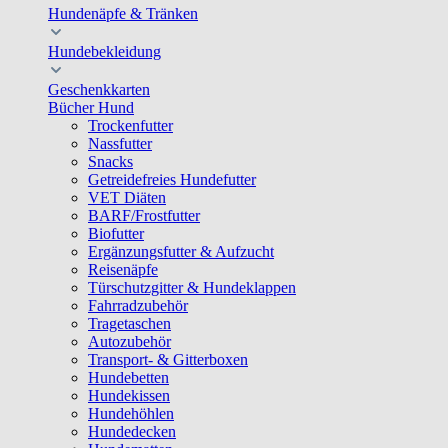
Hundenäpfe & Tränken
Hundebekleidung
Geschenkkarten
Bücher Hund
Trockenfutter
Nassfutter
Snacks
Getreidefreies Hundefutter
VET Diäten
BARF/Frostfutter
Biofutter
Ergänzungsfutter & Aufzucht
Reisenäpfe
Türschutzgitter & Hundeklappen
Fahrradzubehör
Tragetaschen
Autozubehör
Transport- & Gitterboxen
Hundebetten
Hundekissen
Hundehöhlen
Hundedecken