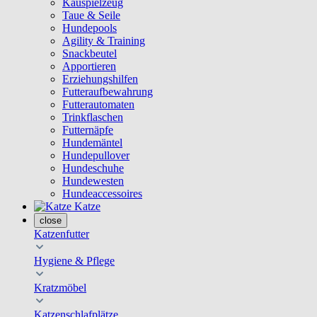
Kauspielzeug
Taue & Seile
Hundepools
Agility & Training
Snackbeutel
Apportieren
Erziehungshilfen
Futteraufbewahrung
Futterautomaten
Trinkflaschen
Futternäpfe
Hundemäntel
Hundepullover
Hundeschuhe
Hundewesten
Hundeaccessoires
Katze
close
Katzenfutter
Hygiene & Pflege
Kratzmöbel
Katzenschlafplätze