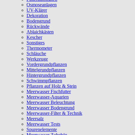
Osmoseanlagen
UV-Klärer
Dekoration
Bodengrund
Rückwände
Ablaichkästen
Kescher
Sonstiges
Thermometer
Schläuche
Werkzeuge
Vordergrundpflanzen
Mittelgrundpflanzen
Hintergrundpflanzen
Schwimmpflanzen
Pflanzen auf Holz & Stein
Meerwasser Fischfutter
Meerwasser-Aquarien
Meerwasser Beleuchtung
Meerwasser Bodengrund
Meerwasser-Filter & Technik
Meersalz
Meerwasser Tests
Spurenelemente
Meerwasser Zubehör