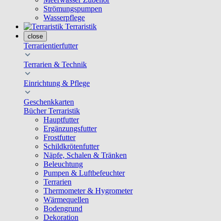
Strömungspumpen
Wasserpflege
Terraristik
close
Terrarientierfutter
Terrarien & Technik
Einrichtung & Pflege
Geschenkkarten
Bücher Terraristik
Hauptfutter
Ergänzungsfutter
Frostfutter
Schildkrötenfutter
Näpfe, Schalen & Tränken
Beleuchtung
Pumpen & Luftbefeuchter
Terrarien
Thermometer & Hygrometer
Wärmequellen
Bodengrund
Dekoration