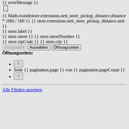
{{ errorMessage }}
{{ Math.round(store.extensions.neti_store_pickup_distance.distance
* 100) / 100 }} {{ store.extensions.neti_store_pickup_distance.unit
}}
{{ store.label }}
{{ store.street }} {{ store.streetNumber }}
{{ store.zipCode }} {{ store.city }}
Ausgewählt
Auswählen
Öffnungszeiten
Öffnungszeiten:
Seite {{ pagination.page }} von {{ pagination.pageCount }}
Alle Filialen anzeigen