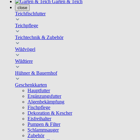
Garten & Teich
close
Teichfischfutter
Teichpflege
Teichtechnik & Zubehör
Wildvögel
Wildtiere
Hühner & Bauernhof
Geschenkkarten
Hauptfutter
Ergänzungsfutter
Algenbekämpfung
Fischpflege
Dekoration & Kescher
Eisfreihalter
Pumpen & Filter
Schlammsauger
Zubehör