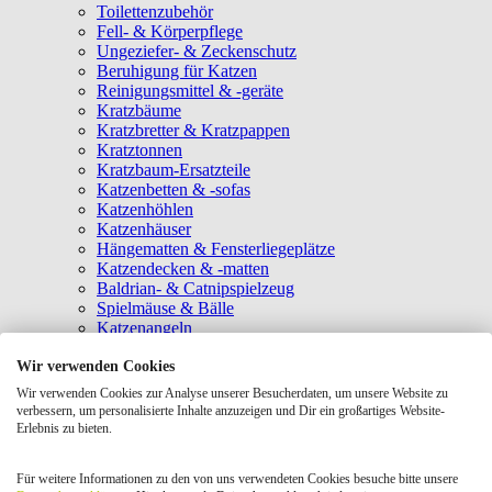
Toilettenzubehör
Fell- & Körperpflege
Ungeziefer- & Zeckenschutz
Beruhigung für Katzen
Reinigungsmittel & -geräte
Kratzbäume
Kratzbretter & Kratzpappen
Kratztonnen
Kratzbaum-Ersatzteile
Katzenbetten & -sofas
Katzenhöhlen
Katzenhäuser
Hängematten & Fensterliegeplätze
Katzendecken & -matten
Baldrian- & Catnipspielzeug
Spielmäuse & Bälle
Katzenangeln
Intelligenzspielzeug
Wir verwenden Cookies
Laserpointer & Elektrospielzeug
Katzentunnel
Wir verwenden Cookies zur Analyse unserer Besucherdaten, um unsere Website zu
Clicker & Target Sticks für Katzen
verbessern, um personalisierte Inhalte anzuzeigen und Dir ein großartiges Website-
Weiteres Katzenspielzeug
Erlebnis zu bieten.
Transportboxen
Halsbänder
Für weitere Informationen zu den von uns verwendeten Cookies besuche bitte unsere
Tragetaschen