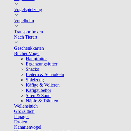
Vogelspielzeug
Vogelheim
Transportboxen
Nach Tierart
Geschenkkarten
Bücher Vogel
Hauptfutter
Ergänzungsfutter
Snacks
Leitern & Schaukeln
Spielzeug
Käfige & Volieren
Käfigzubehör
Streu & Sand
Näpfe & Tränken
Wellensittich
Großsittich
Papagei
Exoten
Kanarienvogel