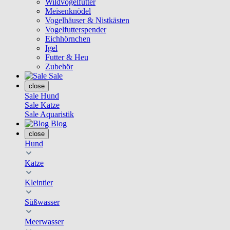
Wildvogelfutter
Meisenknödel
Vogelhäuser & Nistkästen
Vogelfutterspender
Eichhörnchen
Igel
Futter & Heu
Zubehör
Sale
close
Sale Hund
Sale Katze
Sale Aquaristik
Blog
close
Hund
Katze
Kleintier
Süßwasser
Meerwasser