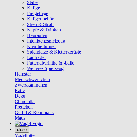
Ställe
Käfige
Freigehege
Käfigzubehör
Streu & Stroh
Näpfe & Tränken
Heuraufen
Intelligenzspielzeug
Kleintiertunnel
Spielplätze & Klettergerüste
Laufräder
Futterlabyrinthe & -bälle
Weiteres Spielzeug
Hamster
Meerschweinchen
Zwergkaninchen
Ratte
Degu
Chinchilla
Frettchen
Gerbil & Rennmaus
Maus
Vogel
close
Vogelfutter