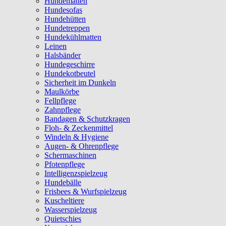
Hundematten
Hundesofas
Hundehütten
Hundetreppen
Hundekühlmatten
Leinen
Halsbänder
Hundegeschirre
Hundekotbeutel
Sicherheit im Dunkeln
Maulkörbe
Fellpflege
Zahnpflege
Bandagen & Schutzkragen
Floh- & Zeckenmittel
Windeln & Hygiene
Augen- & Ohrenpflege
Schermaschinen
Pfotenpflege
Intelligenzspielzeug
Hundebälle
Frisbees & Wurfspielzeug
Kuscheltiere
Wasserspielzeug
Quietschies