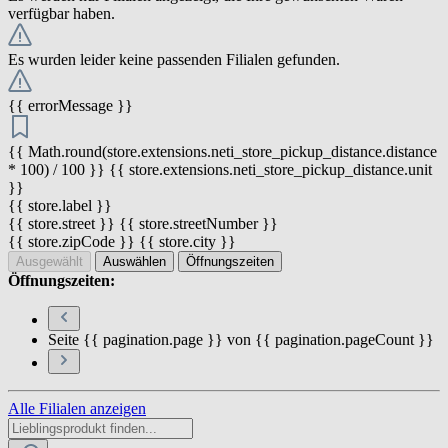
verfügbar haben.
Es wurden leider keine passenden Filialen gefunden.
{{ errorMessage }}
{{ Math.round(store.extensions.neti_store_pickup_distance.distance
* 100) / 100 }} {{ store.extensions.neti_store_pickup_distance.unit
}}
{{ store.label }}
{{ store.street }} {{ store.streetNumber }}
{{ store.zipCode }} {{ store.city }}
Ausgewählt
Auswählen
Öffnungszeiten
Öffnungszeiten:
Seite {{ pagination.page }} von {{ pagination.pageCount }}
Alle Filialen anzeigen