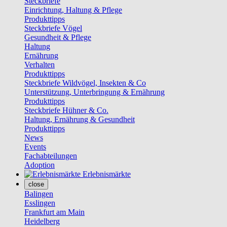
Steckbriefe
Einrichtung, Haltung & Pflege
Produkttipps
Steckbriefe Vögel
Gesundheit & Pflege
Haltung
Ernährung
Verhalten
Produkttipps
Steckbriefe Wildvögel, Insekten & Co
Unterstützung, Unterbringung & Ernährung
Produkttipps
Steckbriefe Hühner & Co.
Haltung, Ernährung & Gesundheit
Produkttipps
News
Events
Fachabteilungen
Adoption
Erlebnismärkte
close
Balingen
Esslingen
Frankfurt am Main
Heidelberg