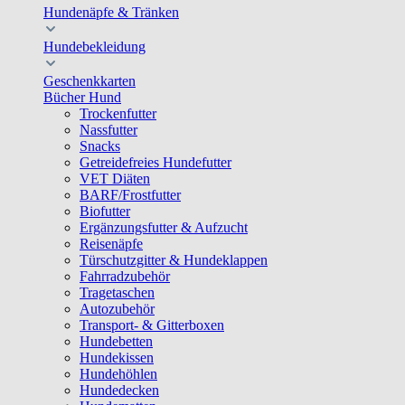
Hundenäpfe & Tränken
Hundebekleidung
Geschenkkarten
Bücher Hund
Trockenfutter
Nassfutter
Snacks
Getreidefreies Hundefutter
VET Diäten
BARF/Frostfutter
Biofutter
Ergänzungsfutter & Aufzucht
Reisenäpfe
Türschutzgitter & Hundeklappen
Fahrradzubehör
Tragetaschen
Autozubehör
Transport- & Gitterboxen
Hundebetten
Hundekissen
Hundehöhlen
Hundedecken