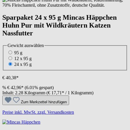
Sparpaket 24 x 95 g Mincas Häppchen
Huhn Pur mit Wildkräutern Katzen
Nassfutter
Gewicht
auswählen
95 g
12 x 95 g
24 x 95 g
€ 40,38*
%
€ 42,96*
(6.01% gespart)
Inhalt:
2.28 Kilogramm
(€ 17,71* / 1 Kilogramm)
Zum Merkzettel hinzufügen
Preise inkl. MwSt. zzgl. Versandkosten