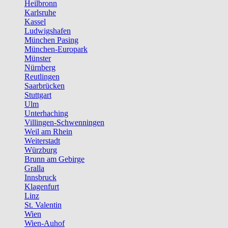
Heilbronn
Karlsruhe
Kassel
Ludwigshafen
München Pasing
München-Europark
Münster
Nürnberg
Reutlingen
Saarbrücken
Stuttgart
Ulm
Unterhaching
Villingen-Schwenningen
Weil am Rhein
Weiterstadt
Würzburg
Brunn am Gebirge
Gralla
Innsbruck
Klagenfurt
Linz
St. Valentin
Wien
Wien-Auhof