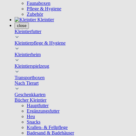
Faunaboxen
Pflege & Hygiene
Zubehör
Kleintier
close
Kleintierfutter
Kleintierpflege & Hygiene
Kleintierheim
Kleintierspielzeug
Transportboxen
Nach Tierart
Geschenkkarten
Bücher Kleintier
Hauptfutter
Ergänzungsfutter
Heu
Snacks
Krallen- & Fellpflege
Badesand & Badehäuser