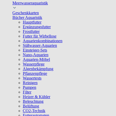
Meerwasseraquaristik
Geschenkkarten
Bücher Aquaristik
Hauptfutter
Ergänzungsfutter
Frostfutter
Futter für Wirbellose
Aquarienkombinationen
Süßwasser-Aquarien
Einsteiger-Sets
Nano-Aquarien
Aquarien-Möbel
Wasserpflege
Algenbekämpfung
Pflanzenpflege
Wassertests
Reinigen
Pumpen
Filter
Heizer & Kühler
Beleuchtung
Belüftung
CO2-Technik
Futterautomaten