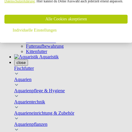
Datenschutzerklärung
. Hier kannst du Deine Auswahl auch jederzeit erneut anpassen.
Geschirre & Leinen
Katzenklappen
Schutznetze
Alle Cookies akzeptieren
Kippfensterschutz
Katzenkameras
Futternäpfe
Individuelle Einstellungen
Trinkbrunnen
Futterautomaten
Futteraufbewahrung
Kittenfutter
Aquaristik
close
Fischfutter
Aquarien
Aquarienpflege & Hygiene
Aquarientechnik
Aquarieneinrichtung & Zubehör
Aquarienpflanzen