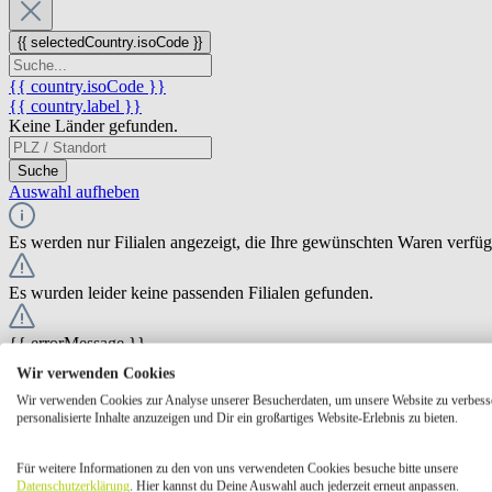
{{ selectedCountry.isoCode }}
{{ country.isoCode }}
{{ country.label }}
Keine Länder gefunden.
Suche
Auswahl aufheben
Es werden nur Filialen angezeigt, die Ihre gewünschten Waren verfü
Es wurden leider keine passenden Filialen gefunden.
{{ errorMessage }}
Wir verwenden Cookies
{{ Math.round(store.extensions.neti_store_pickup_distance.distance *
Wir verwenden Cookies zur Analyse unserer Besucherdaten, um unsere Website zu verbess
{{ store.label }}
personalisierte Inhalte anzuzeigen und Dir ein großartiges Website-Erlebnis zu bieten.
{{ store.street }} {{ store.streetNumber }}
{{ store.zipCode }} {{ store.city }}
Für weitere Informationen zu den von uns verwendeten Cookies besuche bitte unsere
Ausgewählt
Auswählen
Öffnungszeiten
Datenschutzerklärung
. Hier kannst du Deine Auswahl auch jederzeit erneut anpassen.