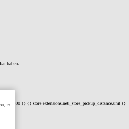
gbar haben.
 100) / 100 }} {{ store.extensions.neti_store_pickup_distance.unit }}
ern, um