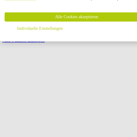
Öffnungszeiten:
Alle Cookies akzeptieren
Seite {{ pagination.page }} von {{ pagination.pageCount }}
Individuelle Einstellungen
Alle Filialen anzeigen