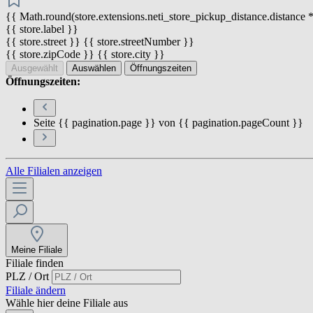
{{ Math.round(store.extensions.neti_store_pickup_distance.distance *
{{ store.label }}
{{ store.street }} {{ store.streetNumber }}
{{ store.zipCode }} {{ store.city }}
Ausgewählt
Auswählen
Öffnungszeiten
Öffnungszeiten:
Seite {{ pagination.page }} von {{ pagination.pageCount }}
Alle Filialen anzeigen
Meine Filiale
Filiale finden
PLZ / Ort
Filiale ändern
Wähle hier deine Filiale aus