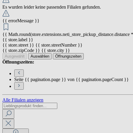
Es wurden leider keine passenden Filialen gefunden.
{{ errorMessage }}
{{ Math.round(store.extensions.neti_store_pickup_distance.distance *
{{ store.label }}
{{ store.street }} {{ store.streetNumber }}
{{ store.zipCode }} {{ store.city }}
Ausgewählt
Auswählen
Öffnungszeiten
Öffnungszeiten:
Seite {{ pagination.page }} von {{ pagination.pageCount }}
Alle Filialen anzeigen