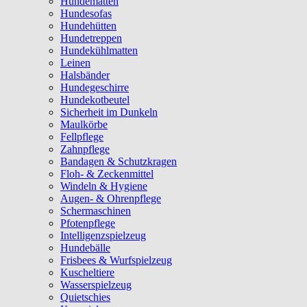
Hundematten
Hundesofas
Hundehütten
Hundetreppen
Hundekühlmatten
Leinen
Halsbänder
Hundegeschirre
Hundekotbeutel
Sicherheit im Dunkeln
Maulkörbe
Fellpflege
Zahnpflege
Bandagen & Schutzkragen
Floh- & Zeckenmittel
Windeln & Hygiene
Augen- & Ohrenpflege
Schermaschinen
Pfotenpflege
Intelligenzspielzeug
Hundebälle
Frisbees & Wurfspielzeug
Kuscheltiere
Wasserspielzeug
Quietschies