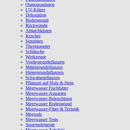
Osmoseanlagen
UV-Klärer
Dekoration
Bodengrund
Rückwände
Ablaichkästen
Kescher
Sonstiges
Thermometer
Schläuche
Werkzeuge
Vordergrundpflanzen
Mittelgrundpflanzen
Hintergrundpflanzen
Schwimmpflanzen
Pflanzen auf Holz & Stein
Meerwasser Fischfutter
Meerwasser-Aquarien
Meerwasser Beleuchtung
Meerwasser Bodengrund
Meerwasser-Filter & Technik
Meersalz
Meerwasser Tests
Spurenelemente
Meerwasser Zubehör