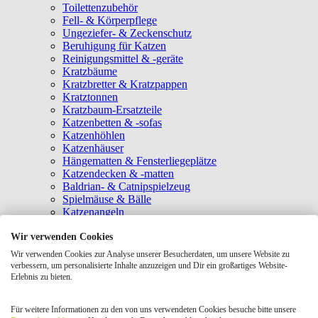
Toilettenzubehör
Fell- & Körperpflege
Ungeziefer- & Zeckenschutz
Beruhigung für Katzen
Reinigungsmittel & -geräte
Kratzbäume
Kratzbretter & Kratzpappen
Kratztonnen
Kratzbaum-Ersatzteile
Katzenbetten & -sofas
Katzenhöhlen
Katzenhäuser
Hängematten & Fensterliegeplätze
Katzendecken & -matten
Baldrian- & Catnipspielzeug
Spielmäuse & Bälle
Katzenangeln
Intelligenzspielzeug
Wir verwenden Cookies
Laserpointer & Elektrospielzeug
Katzentunnel
Wir verwenden Cookies zur Analyse unserer Besucherdaten, um unsere Website zu
Clicker & Target Sticks für Katzen
verbessern, um personalisierte Inhalte anzuzeigen und Dir ein großartiges Website-
Weiteres Katzenspielzeug
Erlebnis zu bieten.
Transportboxen
Halsbänder
Für weitere Informationen zu den von uns verwendeten Cookies besuche bitte unsere
Tragetaschen