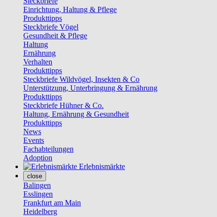
Steckbriefe
Einrichtung, Haltung & Pflege
Produkttipps
Steckbriefe Vögel
Gesundheit & Pflege
Haltung
Ernährung
Verhalten
Produkttipps
Steckbriefe Wildvögel, Insekten & Co
Unterstützung, Unterbringung & Ernährung
Produkttipps
Steckbriefe Hühner & Co.
Haltung, Ernährung & Gesundheit
Produkttipps
News
Events
Fachabteilungen
Adoption
Erlebnismärkte
close
Balingen
Esslingen
Frankfurt am Main
Heidelberg