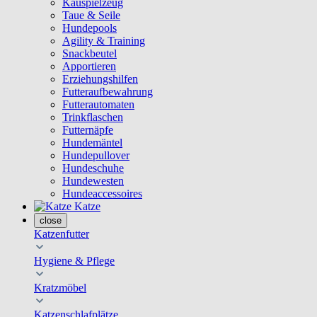
Kauspielzeug
Taue & Seile
Hundepools
Agility & Training
Snackbeutel
Apportieren
Erziehungshilfen
Futteraufbewahrung
Futterautomaten
Trinkflaschen
Futternäpfe
Hundemäntel
Hundepullover
Hundeschuhe
Hundewesten
Hundeaccessoires
Katze
close
Katzenfutter
Hygiene & Pflege
Kratzmöbel
Katzenschlafplätze