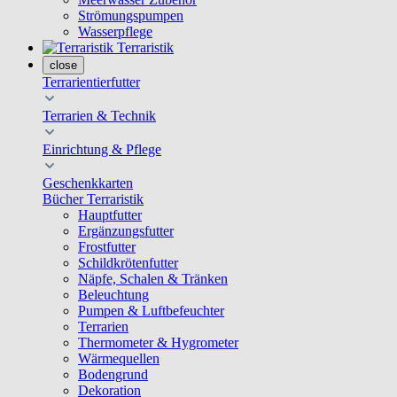
Strömungspumpen
Wasserpflege
Terraristik
close
Terrarientierfutter
Terrarien & Technik
Einrichtung & Pflege
Geschenkkarten
Bücher Terraristik
Hauptfutter
Ergänzungsfutter
Frostfutter
Schildkrötenfutter
Näpfe, Schalen & Tränken
Beleuchtung
Pumpen & Luftbefeuchter
Terrarien
Thermometer & Hygrometer
Wärmequellen
Bodengrund
Dekoration