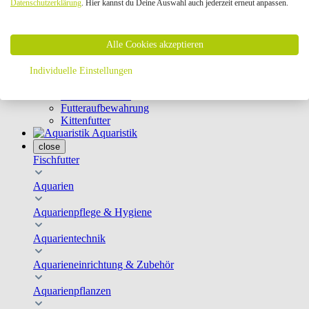
Datenschutzerklärung
. Hier kannst du Deine Auswahl auch jederzeit erneut anpassen.
Geschirre & Leinen
Katzenklappen
Schutznetze
Alle Cookies akzeptieren
Kippfensterschutz
Katzenkameras
Futternäpfe
Individuelle Einstellungen
Trinkbrunnen
Futterautomaten
Futteraufbewahrung
Kittenfutter
Aquaristik
close
Fischfutter
Aquarien
Aquarienpflege & Hygiene
Aquarientechnik
Aquarieneinrichtung & Zubehör
Aquarienpflanzen