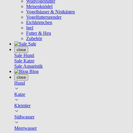
Wildvogelfutter
Meisenknödel
Vogelhäuser & Nistkästen
Vogelfutterspender
Eichhörnchen
Igel
Futter & Heu
Zubehör
Sale
close
Sale Hund
Sale Katze
Sale Aquaristik
Blog
close
Hund
Katze
Kleintier
Süßwasser
Meerwasser