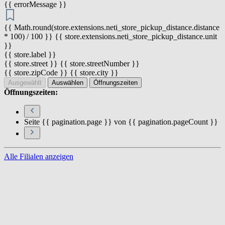
{{ errorMessage }}
{{ Math.round(store.extensions.neti_store_pickup_distance.distance
* 100) / 100 }} {{ store.extensions.neti_store_pickup_distance.unit
}}
{{ store.label }}
{{ store.street }} {{ store.streetNumber }}
{{ store.zipCode }} {{ store.city }}
Ausgewählt
Auswählen
Öffnungszeiten
Öffnungszeiten:
Seite {{ pagination.page }} von {{ pagination.pageCount }}
Alle Filialen anzeigen