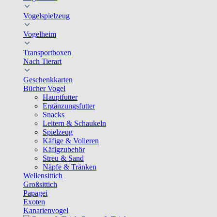
Vogelspielzeug
Vogelheim
Transportboxen
Nach Tierart
Geschenkkarten
Bücher Vogel
Hauptfutter
Ergänzungsfutter
Snacks
Leitern & Schaukeln
Spielzeug
Käfige & Volieren
Käfigzubehör
Streu & Sand
Näpfe & Tränken
Wellensittich
Großsittich
Papagei
Exoten
Kanarienvogel