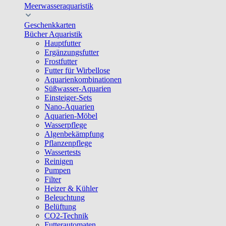
Meerwasseraquaristik
Geschenkkarten
Bücher Aquaristik
Hauptfutter
Ergänzungsfutter
Frostfutter
Futter für Wirbellose
Aquarienkombinationen
Süßwasser-Aquarien
Einsteiger-Sets
Nano-Aquarien
Aquarien-Möbel
Wasserpflege
Algenbekämpfung
Pflanzenpflege
Wassertests
Reinigen
Pumpen
Filter
Heizer & Kühler
Beleuchtung
Belüftung
CO2-Technik
Futterautomaten