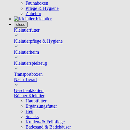
Faunaboxen
Pflege & Hygiene
Zubehör
Kleintier
close
Kleintierfutter
Kleintierpflege & Hygiene
Kleintierheim
Kleintierspielzeug
Transportboxen
Nach Tierart
Geschenkkarten
Bücher Kleintier
Hauptfutter
Ergänzungsfutter
Heu
Snacks
Krallen- & Fellpflege
Badesand & Badehäuser