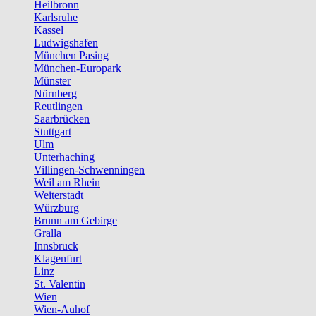
Heilbronn
Karlsruhe
Kassel
Ludwigshafen
München Pasing
München-Europark
Münster
Nürnberg
Reutlingen
Saarbrücken
Stuttgart
Ulm
Unterhaching
Villingen-Schwenningen
Weil am Rhein
Weiterstadt
Würzburg
Brunn am Gebirge
Gralla
Innsbruck
Klagenfurt
Linz
St. Valentin
Wien
Wien-Auhof