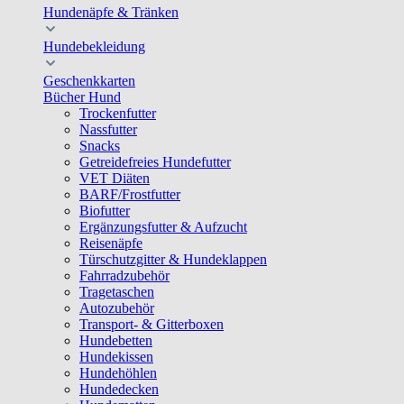
Hundenäpfe & Tränken
Hundebekleidung
Geschenkkarten
Bücher Hund
Trockenfutter
Nassfutter
Snacks
Getreidefreies Hundefutter
VET Diäten
BARF/Frostfutter
Biofutter
Ergänzungsfutter & Aufzucht
Reisenäpfe
Türschutzgitter & Hundeklappen
Fahrradzubehör
Tragetaschen
Autozubehör
Transport- & Gitterboxen
Hundebetten
Hundekissen
Hundehöhlen
Hundedecken