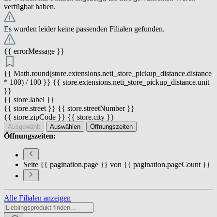
verfügbar haben.
Es wurden leider keine passenden Filialen gefunden.
{{ errorMessage }}
{{ Math.round(store.extensions.neti_store_pickup_distance.distance
* 100) / 100 }} {{ store.extensions.neti_store_pickup_distance.unit
}}
{{ store.label }}
{{ store.street }} {{ store.streetNumber }}
{{ store.zipCode }} {{ store.city }}
Ausgewählt
Auswählen
Öffnungszeiten
Öffnungszeiten:
Seite {{ pagination.page }} von {{ pagination.pageCount }}
Alle Filialen anzeigen