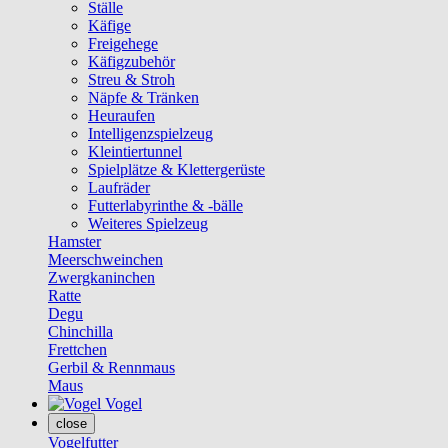
Ställe
Käfige
Freigehege
Käfigzubehör
Streu & Stroh
Näpfe & Tränken
Heuraufen
Intelligenzspielzeug
Kleintiertunnel
Spielplätze & Klettergerüste
Laufräder
Futterlabyrinthe & -bälle
Weiteres Spielzeug
Hamster
Meerschweinchen
Zwergkaninchen
Ratte
Degu
Chinchilla
Frettchen
Gerbil & Rennmaus
Maus
Vogel
close
Vogelfutter