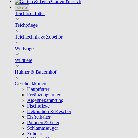
Garten & Teich
close
Teichfischfutter
Teichpflege
Teichtechnik & Zubehör
Wildvögel
Wildtiere
Hühner & Bauernhof
Geschenkkarten
Hauptfutter
Ergänzungsfutter
Algenbekämpfung
Fischpflege
Dekoration & Kescher
Eisfreihalter
Pumpen & Filter
Schlammsauger
Zubehör