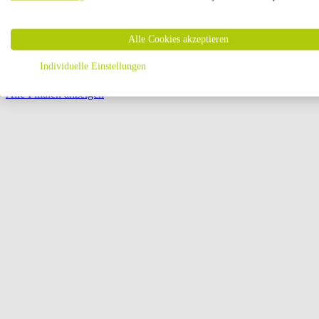
Öffnungszeiten:
Alle Cookies akzeptieren
Seite {{ pagination.page }} von {{ pagination.pageCount }}
Individuelle Einstellungen
Alle Filialen anzeigen