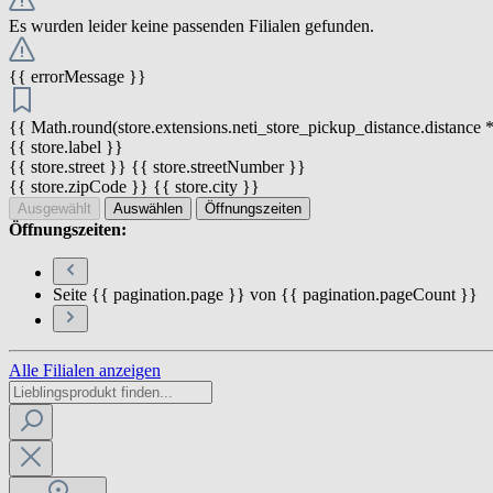
Es wurden leider keine passenden Filialen gefunden.
{{ errorMessage }}
{{ Math.round(store.extensions.neti_store_pickup_distance.distance *
{{ store.label }}
{{ store.street }} {{ store.streetNumber }}
{{ store.zipCode }} {{ store.city }}
Ausgewählt
Auswählen
Öffnungszeiten
Öffnungszeiten:
Seite {{ pagination.page }} von {{ pagination.pageCount }}
Alle Filialen anzeigen