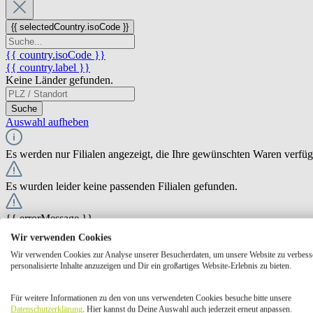
{{ selectedCountry.isoCode }}
{{ country.isoCode }}
{{ country.label }}
Keine Länder gefunden.
Suche
Auswahl aufheben
Es werden nur Filialen angezeigt, die Ihre gewünschten Waren verfü
Es wurden leider keine passenden Filialen gefunden.
{{ errorMessage }}
Wir verwenden Cookies
{{ Math.round(store.extensions.neti_store_pickup_distance.distance *
Wir verwenden Cookies zur Analyse unserer Besucherdaten, um unsere Website zu verbess
{{ store.label }}
personalisierte Inhalte anzuzeigen und Dir ein großartiges Website-Erlebnis zu bieten.
{{ store.street }} {{ store.streetNumber }}
{{ store.zipCode }} {{ store.city }}
Für weitere Informationen zu den von uns verwendeten Cookies besuche bitte unsere
Ausgewählt
Auswählen
Öffnungszeiten
Datenschutzerklärung
. Hier kannst du Deine Auswahl auch jederzeit erneut anpassen.