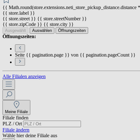
{{ Math.round(store.extensions.neti_store_pickup_distance.distance *
{{ store.label }}
{{ store.street }} {{ store.streetNumber }}
{{ store.zipCode }} {{ store.city }}
Ausgewählt
Auswählen
Öffnungszeiten
Öffnungszeiten:
Seite {{ pagination.page }} von {{ pagination.pageCount }}
Alle Filialen anzeigen
Meine Filiale
Filiale finden
PLZ / Ort
Filiale ändern
Wähle hier deine Filiale aus