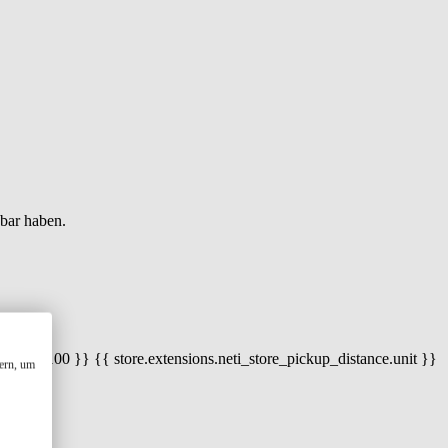
gbar haben.
 100) / 100 }} {{ store.extensions.neti_store_pickup_distance.unit }}
ern, um