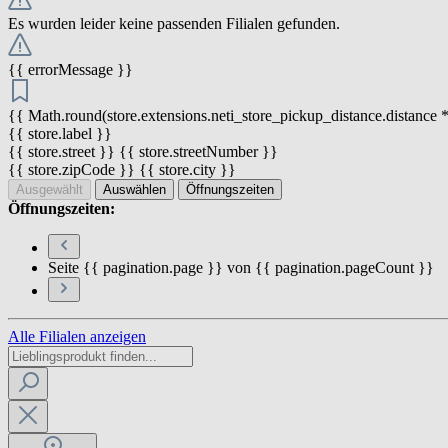
Es wurden leider keine passenden Filialen gefunden.
{{ errorMessage }}
{{ Math.round(store.extensions.neti_store_pickup_distance.distance *
{{ store.label }}
{{ store.street }} {{ store.streetNumber }}
{{ store.zipCode }} {{ store.city }}
Ausgewählt
Auswählen
Öffnungszeiten
Öffnungszeiten:
Seite {{ pagination.page }} von {{ pagination.pageCount }}
Alle Filialen anzeigen