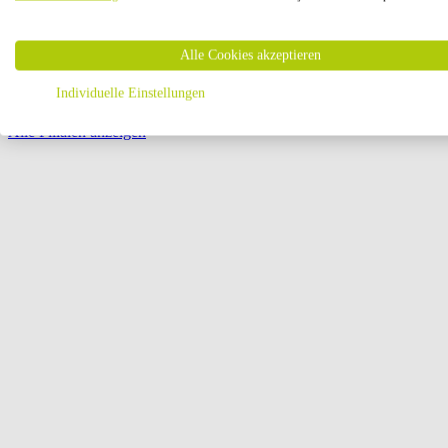
Öffnungszeiten:
Alle Cookies akzeptieren
Seite {{ pagination.page }} von {{ pagination.pageCount }}
Individuelle Einstellungen
Alle Filialen anzeigen