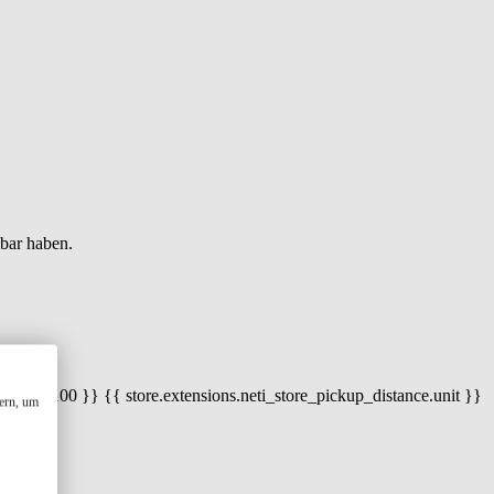
gbar haben.
 100) / 100 }} {{ store.extensions.neti_store_pickup_distance.unit }}
ern, um