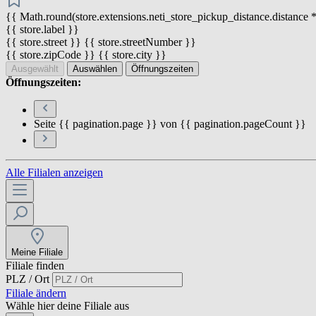
{{ Math.round(store.extensions.neti_store_pickup_distance.distance *
{{ store.label }}
{{ store.street }} {{ store.streetNumber }}
{{ store.zipCode }} {{ store.city }}
Ausgewählt
Auswählen
Öffnungszeiten
Öffnungszeiten:
Seite {{ pagination.page }} von {{ pagination.pageCount }}
Alle Filialen anzeigen
Meine Filiale
Filiale finden
PLZ / Ort
Filiale ändern
Wähle hier deine Filiale aus