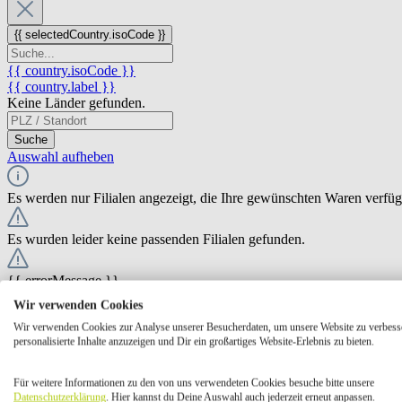
{{ selectedCountry.isoCode }}
{{ country.isoCode }}
{{ country.label }}
Keine Länder gefunden.
Suche
Auswahl aufheben
Es werden nur Filialen angezeigt, die Ihre gewünschten Waren verfü
Es wurden leider keine passenden Filialen gefunden.
{{ errorMessage }}
Wir verwenden Cookies
{{ Math.round(store.extensions.neti_store_pickup_distance.distance *
Wir verwenden Cookies zur Analyse unserer Besucherdaten, um unsere Website zu verbess
{{ store.label }}
personalisierte Inhalte anzuzeigen und Dir ein großartiges Website-Erlebnis zu bieten.
{{ store.street }} {{ store.streetNumber }}
{{ store.zipCode }} {{ store.city }}
Für weitere Informationen zu den von uns verwendeten Cookies besuche bitte unsere
Ausgewählt
Auswählen
Öffnungszeiten
Datenschutzerklärung
. Hier kannst du Deine Auswahl auch jederzeit erneut anpassen.