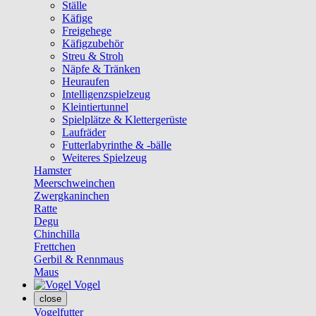
Ställe
Käfige
Freigehege
Käfigzubehör
Streu & Stroh
Näpfe & Tränken
Heuraufen
Intelligenzspielzeug
Kleintiertunnel
Spielplätze & Klettergerüste
Laufräder
Futterlabyrinthe & -bälle
Weiteres Spielzeug
Hamster
Meerschweinchen
Zwergkaninchen
Ratte
Degu
Chinchilla
Frettchen
Gerbil & Rennmaus
Maus
Vogel
close
Vogelfutter