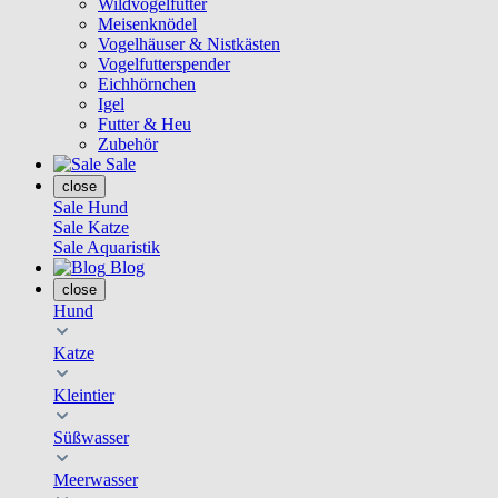
Wildvogelfutter
Meisenknödel
Vogelhäuser & Nistkästen
Vogelfutterspender
Eichhörnchen
Igel
Futter & Heu
Zubehör
Sale
close
Sale Hund
Sale Katze
Sale Aquaristik
Blog
close
Hund
Katze
Kleintier
Süßwasser
Meerwasser