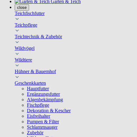
Garten & Teich
close
Teichfischfutter
Teichpflege
Teichtechnik & Zubehör
Wildvögel
Wildtiere
Hühner & Bauernhof
Geschenkkarten
Hauptfutter
Ergänzungsfutter
Algenbekämpfung
Fischpflege
Dekoration & Kescher
Eisfreihalter
Pumpen & Filter
Schlammsauger
Zubehör