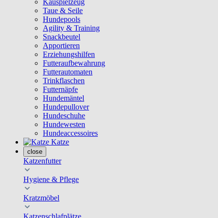
Kauspielzeug
Taue & Seile
Hundepools
Agility & Training
Snackbeutel
Apportieren
Erziehungshilfen
Futteraufbewahrung
Futterautomaten
Trinkflaschen
Futternäpfe
Hundemäntel
Hundepullover
Hundeschuhe
Hundewesten
Hundeaccessoires
Katze
close
Katzenfutter
Hygiene & Pflege
Kratzmöbel
Katzenschlafplätze