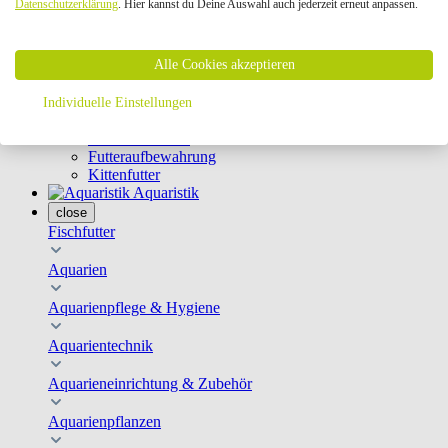
Datenschutzerklärung
. Hier kannst du Deine Auswahl auch jederzeit erneut anpassen.
Geschirre & Leinen
Katzenklappen
Schutznetze
Alle Cookies akzeptieren
Kippfensterschutz
Katzenkameras
Futternäpfe
Individuelle Einstellungen
Trinkbrunnen
Futterautomaten
Futteraufbewahrung
Kittenfutter
Aquaristik
close
Fischfutter
Aquarien
Aquarienpflege & Hygiene
Aquarientechnik
Aquarieneinrichtung & Zubehör
Aquarienpflanzen