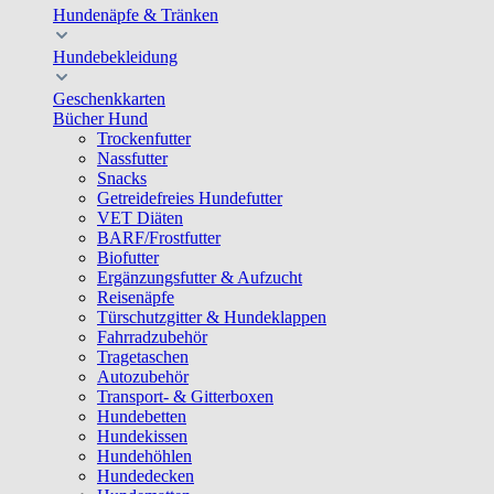
Hundenäpfe & Tränken
Hundebekleidung
Geschenkkarten
Bücher Hund
Trockenfutter
Nassfutter
Snacks
Getreidefreies Hundefutter
VET Diäten
BARF/Frostfutter
Biofutter
Ergänzungsfutter & Aufzucht
Reisenäpfe
Türschutzgitter & Hundeklappen
Fahrradzubehör
Tragetaschen
Autozubehör
Transport- & Gitterboxen
Hundebetten
Hundekissen
Hundehöhlen
Hundedecken