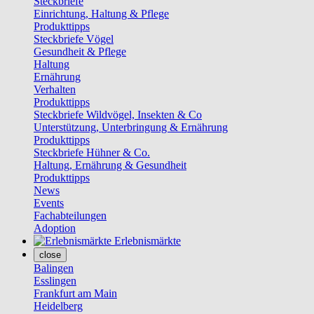
Steckbriefe
Einrichtung, Haltung & Pflege
Produkttipps
Steckbriefe Vögel
Gesundheit & Pflege
Haltung
Ernährung
Verhalten
Produkttipps
Steckbriefe Wildvögel, Insekten & Co
Unterstützung, Unterbringung & Ernährung
Produkttipps
Steckbriefe Hühner & Co.
Haltung, Ernährung & Gesundheit
Produkttipps
News
Events
Fachabteilungen
Adoption
Erlebnismärkte
close
Balingen
Esslingen
Frankfurt am Main
Heidelberg