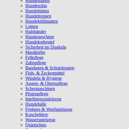
Hundematten
Hundesofas
Hundehütten
Hundetreppen
Hundekühlmatten
Leinen
Halsbänder
Hundegeschirre
Hundekotbeutel
Sicherheit im Dunkeln
Maulkörbe
Fellpflege
Zahnpflege
Bandagen & Schutzkragen
Floh- & Zeckenmittel
Windeln & Hygiene
Augen- & Ohrenpflege
Schermaschinen
Pfotenpflege
Intelligenzspielzeug
Hundebälle
Frisbees & Wurfspielzeug
Kuscheltiere
Wasserspielzeug
Quietschies