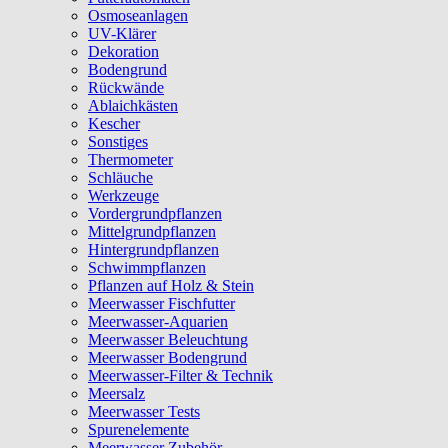
Osmoseanlagen
UV-Klärer
Dekoration
Bodengrund
Rückwände
Ablaichkästen
Kescher
Sonstiges
Thermometer
Schläuche
Werkzeuge
Vordergrundpflanzen
Mittelgrundpflanzen
Hintergrundpflanzen
Schwimmpflanzen
Pflanzen auf Holz & Stein
Meerwasser Fischfutter
Meerwasser-Aquarien
Meerwasser Beleuchtung
Meerwasser Bodengrund
Meerwasser-Filter & Technik
Meersalz
Meerwasser Tests
Spurenelemente
Meerwasser Zubehör