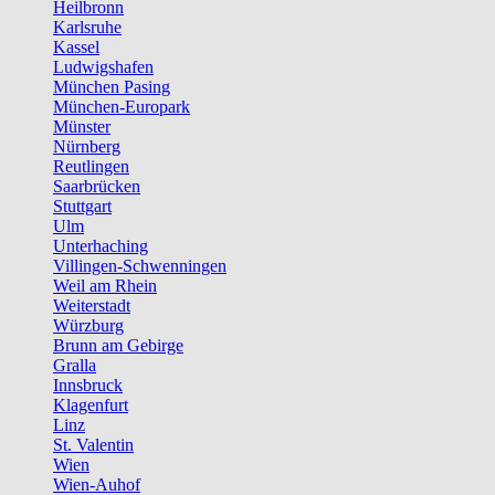
Heilbronn
Karlsruhe
Kassel
Ludwigshafen
München Pasing
München-Europark
Münster
Nürnberg
Reutlingen
Saarbrücken
Stuttgart
Ulm
Unterhaching
Villingen-Schwenningen
Weil am Rhein
Weiterstadt
Würzburg
Brunn am Gebirge
Gralla
Innsbruck
Klagenfurt
Linz
St. Valentin
Wien
Wien-Auhof