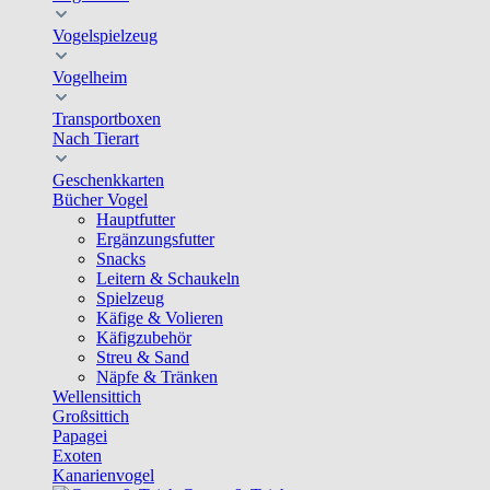
Vogelspielzeug
Vogelheim
Transportboxen
Nach Tierart
Geschenkkarten
Bücher Vogel
Hauptfutter
Ergänzungsfutter
Snacks
Leitern & Schaukeln
Spielzeug
Käfige & Volieren
Käfigzubehör
Streu & Sand
Näpfe & Tränken
Wellensittich
Großsittich
Papagei
Exoten
Kanarienvogel