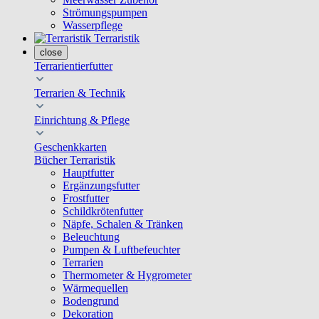
Strömungspumpen
Wasserpflege
Terraristik
close
Terrarientierfutter
Terrarien & Technik
Einrichtung & Pflege
Geschenkkarten
Bücher Terraristik
Hauptfutter
Ergänzungsfutter
Frostfutter
Schildkrötenfutter
Näpfe, Schalen & Tränken
Beleuchtung
Pumpen & Luftbefeuchter
Terrarien
Thermometer & Hygrometer
Wärmequellen
Bodengrund
Dekoration