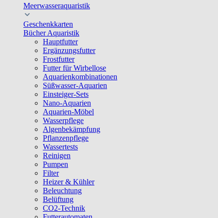
Meerwasseraquaristik
Geschenkkarten
Bücher Aquaristik
Hauptfutter
Ergänzungsfutter
Frostfutter
Futter für Wirbellose
Aquarienkombinationen
Süßwasser-Aquarien
Einsteiger-Sets
Nano-Aquarien
Aquarien-Möbel
Wasserpflege
Algenbekämpfung
Pflanzenpflege
Wassertests
Reinigen
Pumpen
Filter
Heizer & Kühler
Beleuchtung
Belüftung
CO2-Technik
Futterautomaten