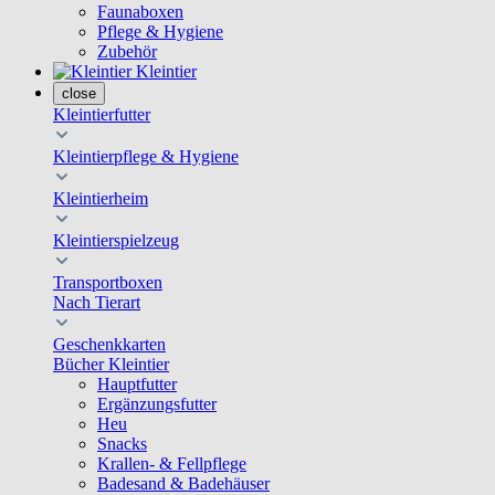
Faunaboxen
Pflege & Hygiene
Zubehör
Kleintier
close
Kleintierfutter
Kleintierpflege & Hygiene
Kleintierheim
Kleintierspielzeug
Transportboxen
Nach Tierart
Geschenkkarten
Bücher Kleintier
Hauptfutter
Ergänzungsfutter
Heu
Snacks
Krallen- & Fellpflege
Badesand & Badehäuser