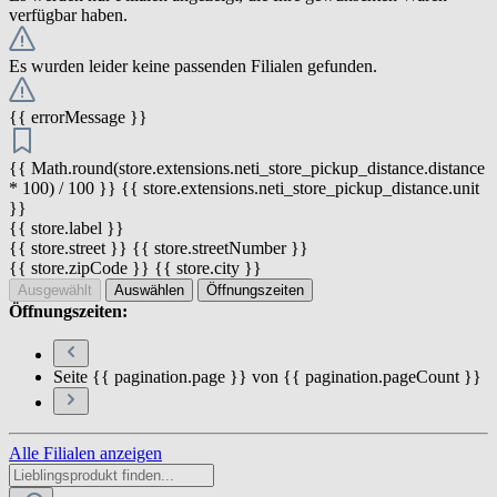
verfügbar haben.
Es wurden leider keine passenden Filialen gefunden.
{{ errorMessage }}
{{ Math.round(store.extensions.neti_store_pickup_distance.distance
* 100) / 100 }} {{ store.extensions.neti_store_pickup_distance.unit
}}
{{ store.label }}
{{ store.street }} {{ store.streetNumber }}
{{ store.zipCode }} {{ store.city }}
Ausgewählt
Auswählen
Öffnungszeiten
Öffnungszeiten:
Seite {{ pagination.page }} von {{ pagination.pageCount }}
Alle Filialen anzeigen