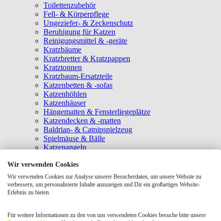
Toilettenzubehör
Fell- & Körperpflege
Ungeziefer- & Zeckenschutz
Beruhigung für Katzen
Reinigungsmittel & -geräte
Kratzbäume
Kratzbretter & Kratzpappen
Kratztonnen
Kratzbaum-Ersatzteile
Katzenbetten & -sofas
Katzenhöhlen
Katzenhäuser
Hängematten & Fensterliegeplätze
Katzendecken & -matten
Baldrian- & Catnipspielzeug
Spielmäuse & Bälle
Katzenangeln
Intelligenzspielzeug
Wir verwenden Cookies
Laserpointer & Elektrospielzeug
Katzentunnel
Wir verwenden Cookies zur Analyse unserer Besucherdaten, um unsere Website zu
Clicker & Target Sticks für Katzen
verbessern, um personalisierte Inhalte anzuzeigen und Dir ein großartiges Website-
Weiteres Katzenspielzeug
Erlebnis zu bieten.
Transportboxen
Halsbänder
Für weitere Informationen zu den von uns verwendeten Cookies besuche bitte unsere
Tragetaschen