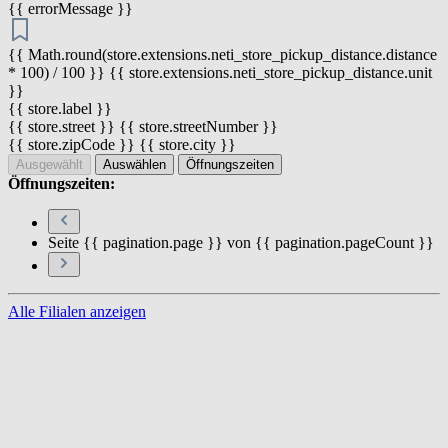
{{ errorMessage }}
{{ Math.round(store.extensions.neti_store_pickup_distance.distance
* 100) / 100 }} {{ store.extensions.neti_store_pickup_distance.unit
}}
{{ store.label }}
{{ store.street }} {{ store.streetNumber }}
{{ store.zipCode }} {{ store.city }}
Ausgewählt
Auswählen
Öffnungszeiten
Öffnungszeiten:
Seite {{ pagination.page }} von {{ pagination.pageCount }}
Alle Filialen anzeigen