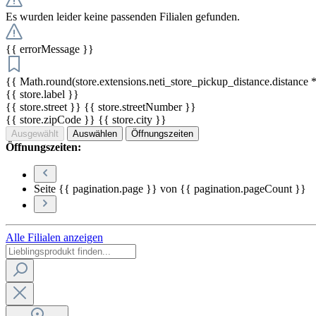
Es wurden leider keine passenden Filialen gefunden.
{{ errorMessage }}
{{ Math.round(store.extensions.neti_store_pickup_distance.distance *
{{ store.label }}
{{ store.street }} {{ store.streetNumber }}
{{ store.zipCode }} {{ store.city }}
Ausgewählt
Auswählen
Öffnungszeiten
Öffnungszeiten:
Seite {{ pagination.page }} von {{ pagination.pageCount }}
Alle Filialen anzeigen