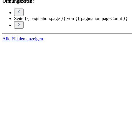
Öffnungszeiten:
Seite {{ pagination.page }} von {{ pagination.pageCount }}
Alle Filialen anzeigen