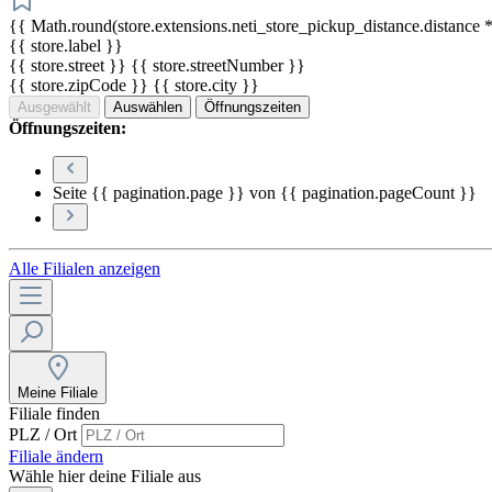
{{ Math.round(store.extensions.neti_store_pickup_distance.distance *
{{ store.label }}
{{ store.street }} {{ store.streetNumber }}
{{ store.zipCode }} {{ store.city }}
Ausgewählt
Auswählen
Öffnungszeiten
Öffnungszeiten:
Seite {{ pagination.page }} von {{ pagination.pageCount }}
Alle Filialen anzeigen
Meine Filiale
Filiale finden
PLZ / Ort
Filiale ändern
Wähle hier deine Filiale aus