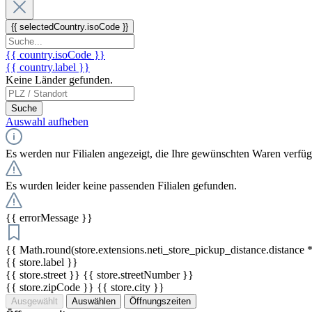
{{ selectedCountry.isoCode }}
{{ country.isoCode }}
{{ country.label }}
Keine Länder gefunden.
Suche
Auswahl aufheben
Es werden nur Filialen angezeigt, die Ihre gewünschten Waren verfü
Es wurden leider keine passenden Filialen gefunden.
{{ errorMessage }}
{{ Math.round(store.extensions.neti_store_pickup_distance.distance *
{{ store.label }}
{{ store.street }} {{ store.streetNumber }}
{{ store.zipCode }} {{ store.city }}
Ausgewählt
Auswählen
Öffnungszeiten