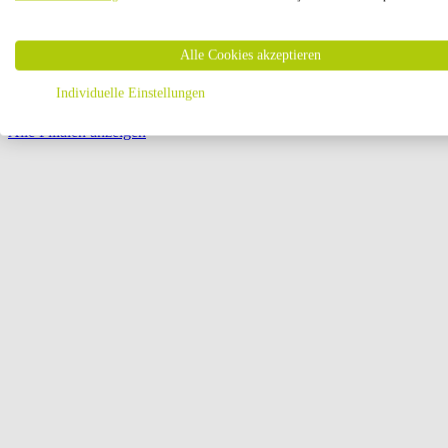
Öffnungszeiten:
Alle Cookies akzeptieren
Seite {{ pagination.page }} von {{ pagination.pageCount }}
Individuelle Einstellungen
Alle Filialen anzeigen