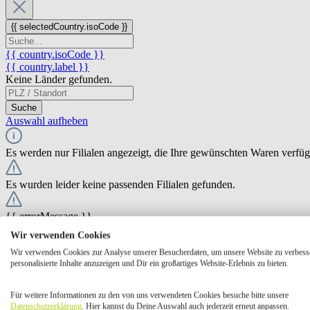
{{ selectedCountry.isoCode }}
{{ country.isoCode }}
{{ country.label }}
Keine Länder gefunden.
Suche
Auswahl aufheben
Es werden nur Filialen angezeigt, die Ihre gewünschten Waren verfü
Es wurden leider keine passenden Filialen gefunden.
{{ errorMessage }}
Wir verwenden Cookies
{{ Math.round(store.extensions.neti_store_pickup_distance.distance *
Wir verwenden Cookies zur Analyse unserer Besucherdaten, um unsere Website zu verbess
{{ store.label }}
personalisierte Inhalte anzuzeigen und Dir ein großartiges Website-Erlebnis zu bieten.
{{ store.street }} {{ store.streetNumber }}
{{ store.zipCode }} {{ store.city }}
Für weitere Informationen zu den von uns verwendeten Cookies besuche bitte unsere
Ausgewählt
Auswählen
Öffnungszeiten
Datenschutzerklärung
. Hier kannst du Deine Auswahl auch jederzeit erneut anpassen.