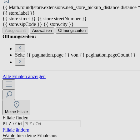
{{ Math.round(store.extensions.neti_store_pickup_distance.distance *
{{ store.label }}
{{ store.street }} {{ store.streetNumber }}
{{ store.zipCode }} {{ store.city }}
Ausgewählt
Auswählen
Öffnungszeiten
Öffnungszeiten:
Seite {{ pagination.page }} von {{ pagination.pageCount }}
Alle Filialen anzeigen
Meine Filiale
Filiale finden
PLZ / Ort
Filiale ändern
Wähle hier deine Filiale aus