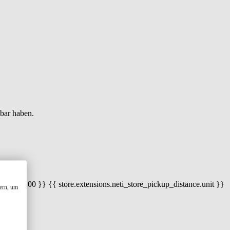
gbar haben.
 100) / 100 }} {{ store.extensions.neti_store_pickup_distance.unit }}
ern, um