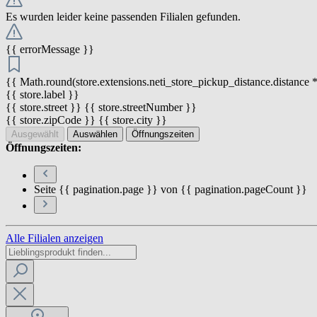
Es wurden leider keine passenden Filialen gefunden.
{{ errorMessage }}
{{ Math.round(store.extensions.neti_store_pickup_distance.distance *
{{ store.label }}
{{ store.street }} {{ store.streetNumber }}
{{ store.zipCode }} {{ store.city }}
Ausgewählt
Auswählen
Öffnungszeiten
Öffnungszeiten:
Seite {{ pagination.page }} von {{ pagination.pageCount }}
Alle Filialen anzeigen