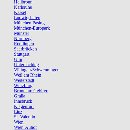
Heilbronn
Karlsruhe
Kassel
Ludwigshafen
München Pasing
München-Europark
Münster
Nürnberg
Reutlingen
Saarbrücken
Stuttgart
Ulm
Unterhaching
Villingen-Schwenningen
Weil am Rhein
Weiterstadt
Würzburg
Brunn am Gebirge
Gralla
Innsbruck
Klagenfurt
Linz
St. Valentin
Wien
Wien-Auhof