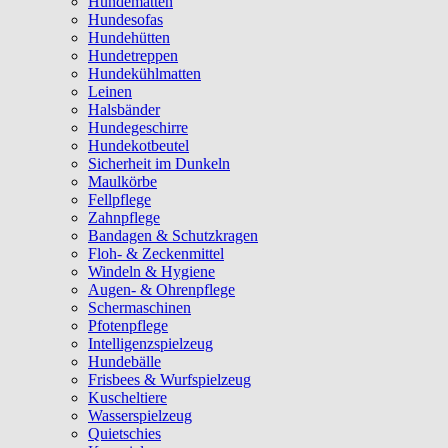
Hundematten
Hundesofas
Hundehütten
Hundetreppen
Hundekühlmatten
Leinen
Halsbänder
Hundegeschirre
Hundekotbeutel
Sicherheit im Dunkeln
Maulkörbe
Fellpflege
Zahnpflege
Bandagen & Schutzkragen
Floh- & Zeckenmittel
Windeln & Hygiene
Augen- & Ohrenpflege
Schermaschinen
Pfotenpflege
Intelligenzspielzeug
Hundebälle
Frisbees & Wurfspielzeug
Kuscheltiere
Wasserspielzeug
Quietschies