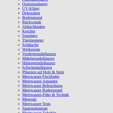
Osmoseanlagen
UV-Klärer
Dekoration
Bodengrund
Rückwände
Ablaichkästen
Kescher
Sonstiges
Thermometer
Schläuche
Werkzeuge
Vordergrundpflanzen
Mittelgrundpflanzen
Hintergrundpflanzen
Schwimmpflanzen
Pflanzen auf Holz & Stein
Meerwasser Fischfutter
Meerwasser-Aquarien
Meerwasser Beleuchtung
Meerwasser Bodengrund
Meerwasser-Filter & Technik
Meersalz
Meerwasser Tests
Spurenelemente
Meerwasser Zubehör