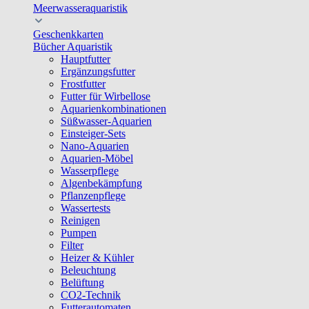
Meerwasseraquaristik
Geschenkkarten
Bücher Aquaristik
Hauptfutter
Ergänzungsfutter
Frostfutter
Futter für Wirbellose
Aquarienkombinationen
Süßwasser-Aquarien
Einsteiger-Sets
Nano-Aquarien
Aquarien-Möbel
Wasserpflege
Algenbekämpfung
Pflanzenpflege
Wassertests
Reinigen
Pumpen
Filter
Heizer & Kühler
Beleuchtung
Belüftung
CO2-Technik
Futterautomaten