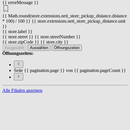
{{ errorMessage }}
{{ Math.round(store.extensions.neti_store_pickup_distance.distance
* 100) / 100 }} {{ store.extensions.neti_store_pickup_distance.unit
}}
{{ store.label }}
{{ store.street }} {{ store.streetNumber }}
{{ store.zipCode }} {{ store.city }}
Ausgewählt
Auswählen
Öffnungszeiten
Öffnungszeiten:
Seite {{ pagination.page }} von {{ pagination.pageCount }}
Alle Filialen anzeigen