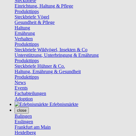
Steckbriefe
Einrichtung, Haltung & Pflege
Produkttipps
Steckbriefe Vögel
Gesundheit & Pflege
Haltung
Ernährung
Verhalten
Produkttipps
Steckbriefe Wildvögel, Insekten & Co
Unterstützung, Unterbringung & Ernährung
Produkttipps
Steckbriefe Hühner & Co.
Haltung, Ernährung & Gesundheit
Produkttipps
News
Events
Fachabteilungen
Adoption
Erlebnismärkte
close
Balingen
Esslingen
Frankfurt am Main
Heidelberg