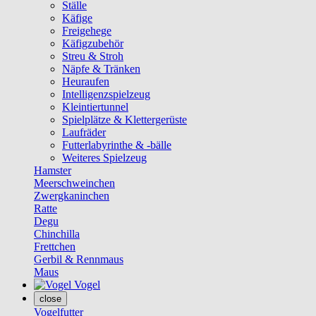
Ställe
Käfige
Freigehege
Käfigzubehör
Streu & Stroh
Näpfe & Tränken
Heuraufen
Intelligenzspielzeug
Kleintiertunnel
Spielplätze & Klettergerüste
Laufräder
Futterlabyrinthe & -bälle
Weiteres Spielzeug
Hamster
Meerschweinchen
Zwergkaninchen
Ratte
Degu
Chinchilla
Frettchen
Gerbil & Rennmaus
Maus
Vogel
close
Vogelfutter