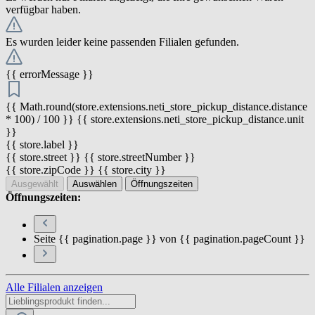
verfügbar haben.
Es wurden leider keine passenden Filialen gefunden.
{{ errorMessage }}
{{ Math.round(store.extensions.neti_store_pickup_distance.distance
* 100) / 100 }} {{ store.extensions.neti_store_pickup_distance.unit
}}
{{ store.label }}
{{ store.street }} {{ store.streetNumber }}
{{ store.zipCode }} {{ store.city }}
Ausgewählt
Auswählen
Öffnungszeiten
Öffnungszeiten:
Seite {{ pagination.page }} von {{ pagination.pageCount }}
Alle Filialen anzeigen