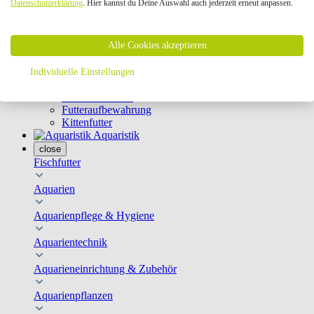
Datenschutzerklärung
. Hier kannst du Deine Auswahl auch jederzeit erneut anpassen.
Geschirre & Leinen
Katzenklappen
Schutznetze
Alle Cookies akzeptieren
Kippfensterschutz
Katzenkameras
Futternäpfe
Individuelle Einstellungen
Trinkbrunnen
Futterautomaten
Futteraufbewahrung
Kittenfutter
Aquaristik
close
Fischfutter
Aquarien
Aquarienpflege & Hygiene
Aquarientechnik
Aquarieneinrichtung & Zubehör
Aquarienpflanzen