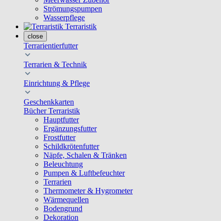
Strömungspumpen
Wasserpflege
Terraristik
close
Terrarientierfutter
Terrarien & Technik
Einrichtung & Pflege
Geschenkkarten
Bücher Terraristik
Hauptfutter
Ergänzungsfutter
Frostfutter
Schildkrötenfutter
Näpfe, Schalen & Tränken
Beleuchtung
Pumpen & Luftbefeuchter
Terrarien
Thermometer & Hygrometer
Wärmequellen
Bodengrund
Dekoration