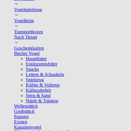
Vogelspielzeug
Vogelheim
Transportboxen
Nach Tierart
Geschenkkarten
Bücher Vogel
Hauptfutter
Ergänzungsfutter
Snacks
Leitern & Schaukeln
Spielzeug
Käfige & Volieren
Käfigzubehör
Streu & Sand
Näpfe & Tränken
Wellensittich
Großsittich
Papagei
Exoten
Kanarienvogel