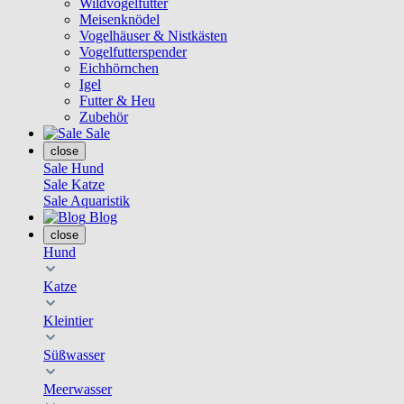
Wildvogelfutter
Meisenknödel
Vogelhäuser & Nistkästen
Vogelfutterspender
Eichhörnchen
Igel
Futter & Heu
Zubehör
Sale
close
Sale Hund
Sale Katze
Sale Aquaristik
Blog
close
Hund
Katze
Kleintier
Süßwasser
Meerwasser