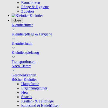
Faunaboxen
Pflege & Hygiene
Zubehör
Kleintier
close
Kleintierfutter
Kleintierpflege & Hygiene
Kleintierheim
Kleintierspielzeug
Transportboxen
Nach Tierart
Geschenkkarten
Bücher Kleintier
Hauptfutter
Ergänzungsfutter
Heu
Snacks
Krallen- & Fellpflege
Badesand & Badehäuser