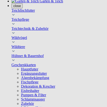
Garten & Teich
close
Teichfischfutter
Teichpflege
Teichtechnik & Zubehör
Wildvögel
Wildtiere
Hühner & Bauernhof
Geschenkkarten
Hauptfutter
Ergänzungsfutter
Algenbekämpfung
Fischpflege
Dekoration & Kescher
Eisfreihalter
Pumpen & Filter
Schlammsauger
Zubehör