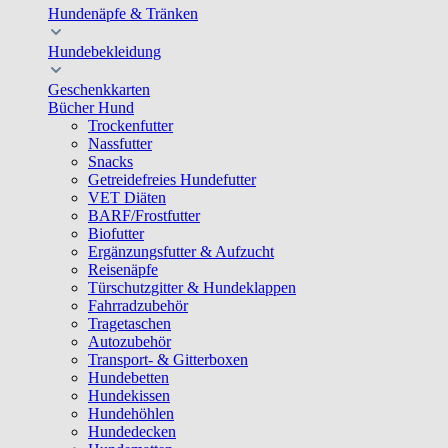
Hundenäpfe & Tränken
Hundebekleidung
Geschenkkarten
Bücher Hund
Trockenfutter
Nassfutter
Snacks
Getreidefreies Hundefutter
VET Diäten
BARF/Frostfutter
Biofutter
Ergänzungsfutter & Aufzucht
Reisenäpfe
Türschutzgitter & Hundeklappen
Fahrradzubehör
Tragetaschen
Autozubehör
Transport- & Gitterboxen
Hundebetten
Hundekissen
Hundehöhlen
Hundedecken