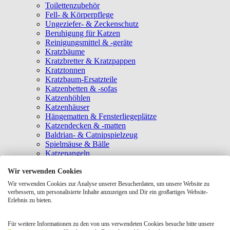
Toilettenzubehör
Fell- & Körperpflege
Ungeziefer- & Zeckenschutz
Beruhigung für Katzen
Reinigungsmittel & -geräte
Kratzbäume
Kratzbretter & Kratzpappen
Kratztonnen
Kratzbaum-Ersatzteile
Katzenbetten & -sofas
Katzenhöhlen
Katzenhäuser
Hängematten & Fensterliegeplätze
Katzendecken & -matten
Baldrian- & Catnipspielzeug
Spielmäuse & Bälle
Katzenangeln
Intelligenzspielzeug
Wir verwenden Cookies
Laserpointer & Elektrospielzeug
Katzentunnel
Wir verwenden Cookies zur Analyse unserer Besucherdaten, um unsere Website zu
Clicker & Target Sticks für Katzen
verbessern, um personalisierte Inhalte anzuzeigen und Dir ein großartiges Website-
Weiteres Katzenspielzeug
Erlebnis zu bieten.
Transportboxen
Halsbänder
Für weitere Informationen zu den von uns verwendeten Cookies besuche bitte unsere
Tragetaschen