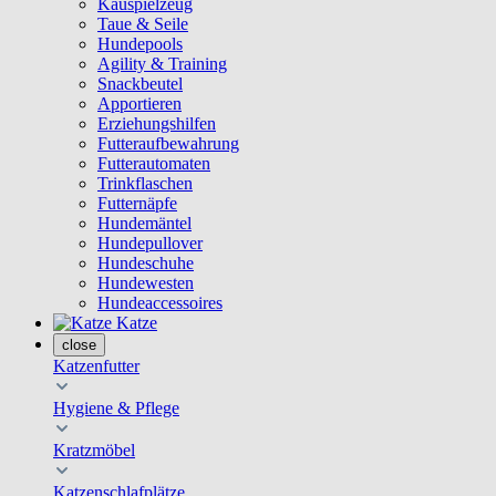
Kauspielzeug
Taue & Seile
Hundepools
Agility & Training
Snackbeutel
Apportieren
Erziehungshilfen
Futteraufbewahrung
Futterautomaten
Trinkflaschen
Futternäpfe
Hundemäntel
Hundepullover
Hundeschuhe
Hundewesten
Hundeaccessoires
Katze
close
Katzenfutter
Hygiene & Pflege
Kratzmöbel
Katzenschlafplätze