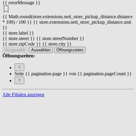
{{ errorMessage }}
{{ Math.round(store.extensions.neti_store_pickup_distance.distance
* 100) / 100 }} {{ store.extensions.neti_store_pickup_distance.unit
}}
{{ store.label }}
{{ store.street }} {{ store.streetNumber }}
{{ store.zipCode }} {{ store.city }}
Ausgewählt
Auswählen
Öffnungszeiten
Öffnungszeiten:
Seite {{ pagination.page }} von {{ pagination.pageCount }}
Alle Filialen anzeigen