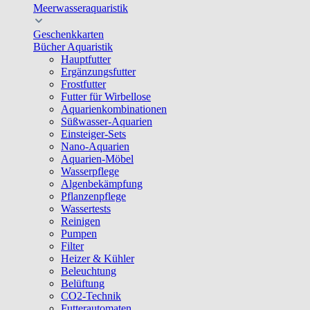
Meerwasseraquaristik
Geschenkkarten
Bücher Aquaristik
Hauptfutter
Ergänzungsfutter
Frostfutter
Futter für Wirbellose
Aquarienkombinationen
Süßwasser-Aquarien
Einsteiger-Sets
Nano-Aquarien
Aquarien-Möbel
Wasserpflege
Algenbekämpfung
Pflanzenpflege
Wassertests
Reinigen
Pumpen
Filter
Heizer & Kühler
Beleuchtung
Belüftung
CO2-Technik
Futterautomaten