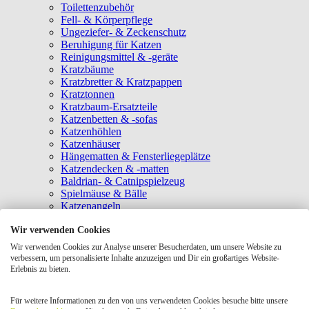
Toilettenzubehör
Fell- & Körperpflege
Ungeziefer- & Zeckenschutz
Beruhigung für Katzen
Reinigungsmittel & -geräte
Kratzbäume
Kratzbretter & Kratzpappen
Kratztonnen
Kratzbaum-Ersatzteile
Katzenbetten & -sofas
Katzenhöhlen
Katzenhäuser
Hängematten & Fensterliegeplätze
Katzendecken & -matten
Baldrian- & Catnipspielzeug
Spielmäuse & Bälle
Katzenangeln
Intelligenzspielzeug
Wir verwenden Cookies
Laserpointer & Elektrospielzeug
Katzentunnel
Wir verwenden Cookies zur Analyse unserer Besucherdaten, um unsere Website zu
Clicker & Target Sticks für Katzen
verbessern, um personalisierte Inhalte anzuzeigen und Dir ein großartiges Website-
Weiteres Katzenspielzeug
Erlebnis zu bieten.
Transportboxen
Halsbänder
Für weitere Informationen zu den von uns verwendeten Cookies besuche bitte unsere
Tragetaschen