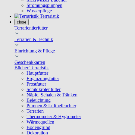
Strömungspumpen
Wasserpflege
Terraristik
close
Terrarientierfutter
Terrarien & Technik
Einrichtung & Pflege
Geschenkkarten
Bücher Terraristik
Hauptfutter
Ergänzungsfutter
Frostfutter
Schildkrötenfutter
Näpfe, Schalen & Tränken
Beleuchtung
Pumpen & Luftbefeuchter
Terrarien
Thermometer & Hygrometer
Wärmequellen
Bodengrund
Dekoration