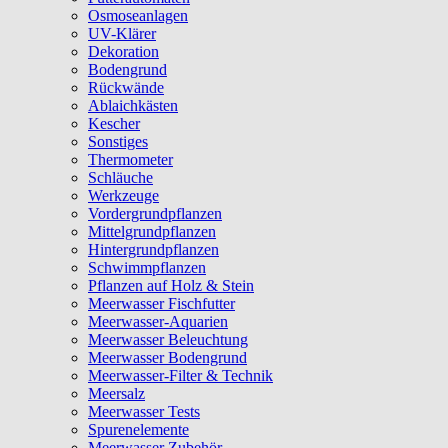
Osmoseanlagen
UV-Klärer
Dekoration
Bodengrund
Rückwände
Ablaichkästen
Kescher
Sonstiges
Thermometer
Schläuche
Werkzeuge
Vordergrundpflanzen
Mittelgrundpflanzen
Hintergrundpflanzen
Schwimmpflanzen
Pflanzen auf Holz & Stein
Meerwasser Fischfutter
Meerwasser-Aquarien
Meerwasser Beleuchtung
Meerwasser Bodengrund
Meerwasser-Filter & Technik
Meersalz
Meerwasser Tests
Spurenelemente
Meerwasser Zubehör