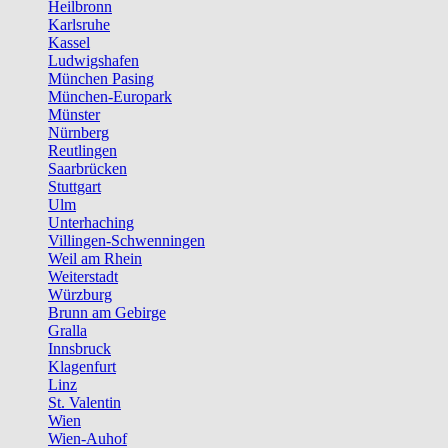
Heilbronn
Karlsruhe
Kassel
Ludwigshafen
München Pasing
München-Europark
Münster
Nürnberg
Reutlingen
Saarbrücken
Stuttgart
Ulm
Unterhaching
Villingen-Schwenningen
Weil am Rhein
Weiterstadt
Würzburg
Brunn am Gebirge
Gralla
Innsbruck
Klagenfurt
Linz
St. Valentin
Wien
Wien-Auhof