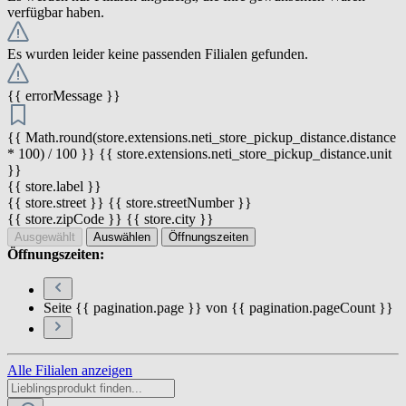
verfügbar haben.
Es wurden leider keine passenden Filialen gefunden.
{{ errorMessage }}
{{ Math.round(store.extensions.neti_store_pickup_distance.distance
* 100) / 100 }} {{ store.extensions.neti_store_pickup_distance.unit
}}
{{ store.label }}
{{ store.street }} {{ store.streetNumber }}
{{ store.zipCode }} {{ store.city }}
Ausgewählt
Auswählen
Öffnungszeiten
Öffnungszeiten:
Seite {{ pagination.page }} von {{ pagination.pageCount }}
Alle Filialen anzeigen