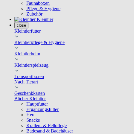
Faunaboxen
Pflege & Hygiene
Zubehör
Kleintier
close
Kleintierfutter
Kleintierpflege & Hygiene
Kleintierheim
Kleintierspielzeug
Transportboxen
Nach Tierart
Geschenkkarten
Bücher Kleintier
Hauptfutter
Ergänzungsfutter
Heu
Snacks
Krallen- & Fellpflege
Badesand & Badehäuser