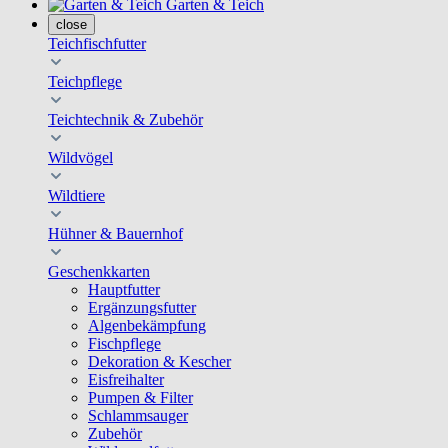
Garten & Teich
close
Teichfischfutter
Teichpflege
Teichtechnik & Zubehör
Wildvögel
Wildtiere
Hühner & Bauernhof
Geschenkkarten
Hauptfutter
Ergänzungsfutter
Algenbekämpfung
Fischpflege
Dekoration & Kescher
Eisfreihalter
Pumpen & Filter
Schlammsauger
Zubehör