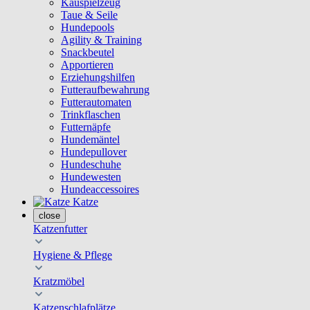
Kauspielzeug
Taue & Seile
Hundepools
Agility & Training
Snackbeutel
Apportieren
Erziehungshilfen
Futteraufbewahrung
Futterautomaten
Trinkflaschen
Futternäpfe
Hundemäntel
Hundepullover
Hundeschuhe
Hundewesten
Hundeaccessoires
Katze
close
Katzenfutter
Hygiene & Pflege
Kratzmöbel
Katzenschlafplätze