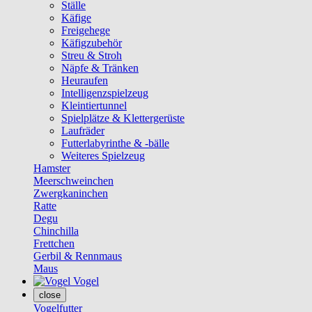
Ställe
Käfige
Freigehege
Käfigzubehör
Streu & Stroh
Näpfe & Tränken
Heuraufen
Intelligenzspielzeug
Kleintiertunnel
Spielplätze & Klettergerüste
Laufräder
Futterlabyrinthe & -bälle
Weiteres Spielzeug
Hamster
Meerschweinchen
Zwergkaninchen
Ratte
Degu
Chinchilla
Frettchen
Gerbil & Rennmaus
Maus
Vogel
close
Vogelfutter