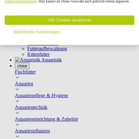
Datenschutzerklärung
. Hier kannst du Deine Auswahl auch jederzeit erneut anpassen.
Geschirre & Leinen
Katzenklappen
Schutznetze
Alle Cookies akzeptieren
Kippfensterschutz
Katzenkameras
Futternäpfe
Individuelle Einstellungen
Trinkbrunnen
Futterautomaten
Futteraufbewahrung
Kittenfutter
Aquaristik
close
Fischfutter
Aquarien
Aquarienpflege & Hygiene
Aquarientechnik
Aquarieneinrichtung & Zubehör
Aquarienpflanzen