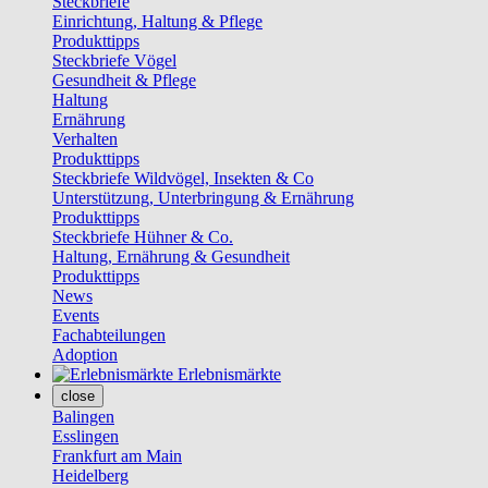
Steckbriefe
Einrichtung, Haltung & Pflege
Produkttipps
Steckbriefe Vögel
Gesundheit & Pflege
Haltung
Ernährung
Verhalten
Produkttipps
Steckbriefe Wildvögel, Insekten & Co
Unterstützung, Unterbringung & Ernährung
Produkttipps
Steckbriefe Hühner & Co.
Haltung, Ernährung & Gesundheit
Produkttipps
News
Events
Fachabteilungen
Adoption
Erlebnismärkte
close
Balingen
Esslingen
Frankfurt am Main
Heidelberg