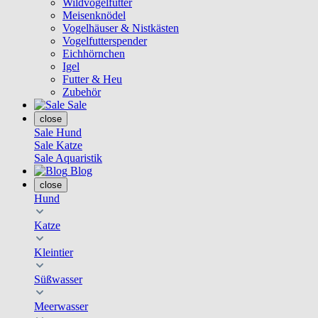
Wildvogelfutter
Meisenknödel
Vogelhäuser & Nistkästen
Vogelfutterspender
Eichhörnchen
Igel
Futter & Heu
Zubehör
Sale
close
Sale Hund
Sale Katze
Sale Aquaristik
Blog
close
Hund
Katze
Kleintier
Süßwasser
Meerwasser