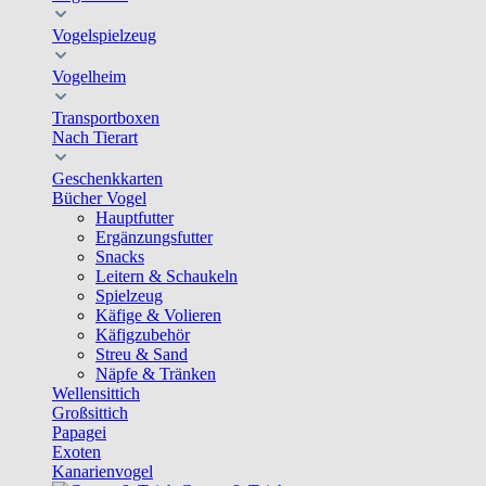
Vogelspielzeug
Vogelheim
Transportboxen
Nach Tierart
Geschenkkarten
Bücher Vogel
Hauptfutter
Ergänzungsfutter
Snacks
Leitern & Schaukeln
Spielzeug
Käfige & Volieren
Käfigzubehör
Streu & Sand
Näpfe & Tränken
Wellensittich
Großsittich
Papagei
Exoten
Kanarienvogel