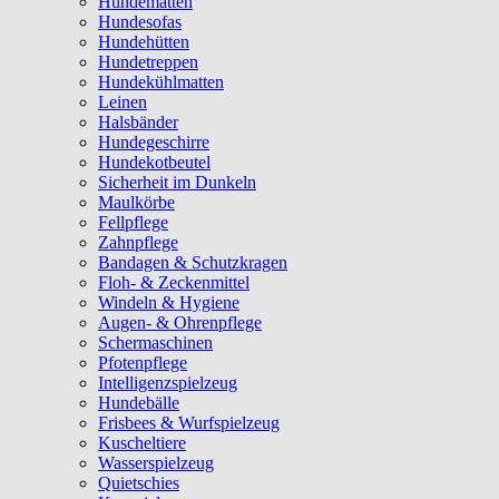
Hundematten
Hundesofas
Hundehütten
Hundetreppen
Hundekühlmatten
Leinen
Halsbänder
Hundegeschirre
Hundekotbeutel
Sicherheit im Dunkeln
Maulkörbe
Fellpflege
Zahnpflege
Bandagen & Schutzkragen
Floh- & Zeckenmittel
Windeln & Hygiene
Augen- & Ohrenpflege
Schermaschinen
Pfotenpflege
Intelligenzspielzeug
Hundebälle
Frisbees & Wurfspielzeug
Kuscheltiere
Wasserspielzeug
Quietschies