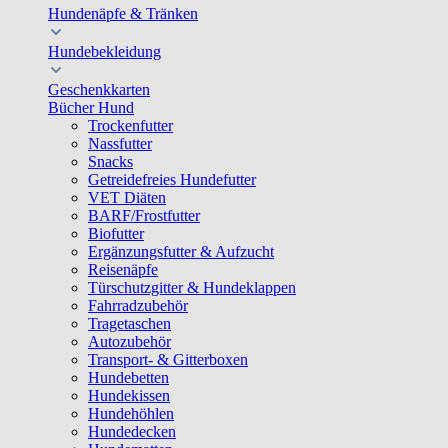
Hundenäpfe & Tränken
Hundebekleidung
Geschenkkarten
Bücher Hund
Trockenfutter
Nassfutter
Snacks
Getreidefreies Hundefutter
VET Diäten
BARF/Frostfutter
Biofutter
Ergänzungsfutter & Aufzucht
Reisenäpfe
Türschutzgitter & Hundeklappen
Fahrradzubehör
Tragetaschen
Autozubehör
Transport- & Gitterboxen
Hundebetten
Hundekissen
Hundehöhlen
Hundedecken