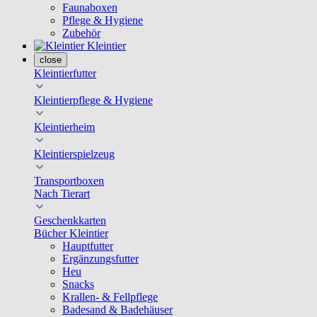
Faunaboxen
Pflege & Hygiene
Zubehör
Kleintier
close
Kleintierfutter
Kleintierpflege & Hygiene
Kleintierheim
Kleintierspielzeug
Transportboxen
Nach Tierart
Geschenkkarten
Bücher Kleintier
Hauptfutter
Ergänzungsfutter
Heu
Snacks
Krallen- & Fellpflege
Badesand & Badehäuser