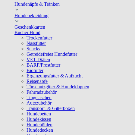
Hundenäpfe & Tränken
Hundebekleidung
Geschenkkarten
Bücher Hund
Trockenfutter
Nassfutter
Snacks
Getreidefreies Hundefutter
VET Diäten
BARF/Frostfutter
Biofutter
Ergänzungsfutter & Aufzucht
Reisenäpfe
Türschutzgitter & Hundeklappen
Fahrradzubehör
Tragetaschen
Autozubehör
Transport- & Gitterboxen
Hundebetten
Hundekissen
Hundehöhlen
Hundedecken