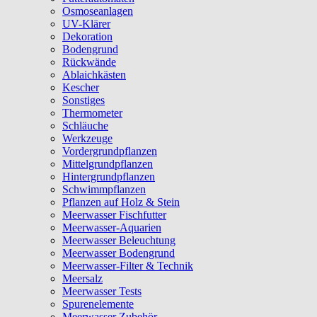
Osmoseanlagen
UV-Klärer
Dekoration
Bodengrund
Rückwände
Ablaichkästen
Kescher
Sonstiges
Thermometer
Schläuche
Werkzeuge
Vordergrundpflanzen
Mittelgrundpflanzen
Hintergrundpflanzen
Schwimmpflanzen
Pflanzen auf Holz & Stein
Meerwasser Fischfutter
Meerwasser-Aquarien
Meerwasser Beleuchtung
Meerwasser Bodengrund
Meerwasser-Filter & Technik
Meersalz
Meerwasser Tests
Spurenelemente
Meerwasser Zubehör