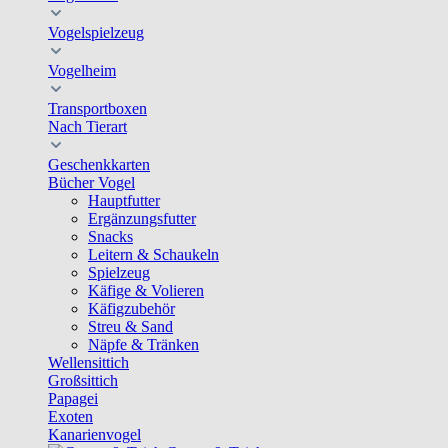
Vogelspielzeug
Vogelheim
Transportboxen
Nach Tierart
Geschenkkarten
Bücher Vogel
Hauptfutter
Ergänzungsfutter
Snacks
Leitern & Schaukeln
Spielzeug
Käfige & Volieren
Käfigzubehör
Streu & Sand
Näpfe & Tränken
Wellensittich
Großsittich
Papagei
Exoten
Kanarienvogel