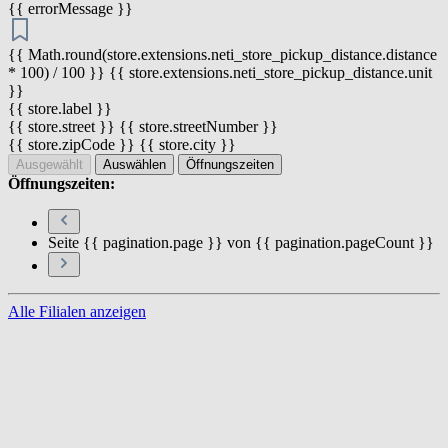
{{ errorMessage }}
{{ Math.round(store.extensions.neti_store_pickup_distance.distance
* 100) / 100 }} {{ store.extensions.neti_store_pickup_distance.unit
}}
{{ store.label }}
{{ store.street }} {{ store.streetNumber }}
{{ store.zipCode }} {{ store.city }}
Ausgewählt
Auswählen
Öffnungszeiten
Öffnungszeiten:
Seite {{ pagination.page }} von {{ pagination.pageCount }}
Alle Filialen anzeigen