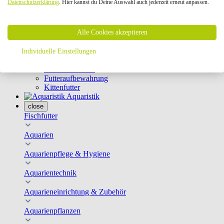
Datenschutzerklärung
. Hier kannst du Deine Auswahl auch jederzeit erneut anpassen.
Geschirre & Leinen
Katzenklappen
Schutznetze
Alle Cookies akzeptieren
Kippfensterschutz
Katzenkameras
Futternäpfe
Individuelle Einstellungen
Trinkbrunnen
Futterautomaten
Futteraufbewahrung
Kittenfutter
Aquaristik
close
Fischfutter
Aquarien
Aquarienpflege & Hygiene
Aquarientechnik
Aquarieneinrichtung & Zubehör
Aquarienpflanzen