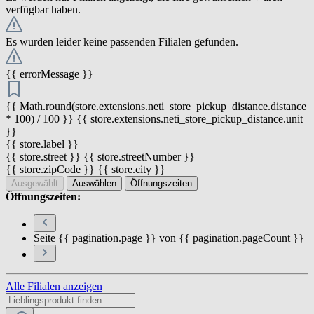
verfügbar haben.
Es wurden leider keine passenden Filialen gefunden.
{{ errorMessage }}
{{ Math.round(store.extensions.neti_store_pickup_distance.distance
* 100) / 100 }} {{ store.extensions.neti_store_pickup_distance.unit
}}
{{ store.label }}
{{ store.street }} {{ store.streetNumber }}
{{ store.zipCode }} {{ store.city }}
Ausgewählt
Auswählen
Öffnungszeiten
Öffnungszeiten:
Seite {{ pagination.page }} von {{ pagination.pageCount }}
Alle Filialen anzeigen