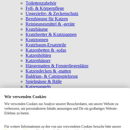
Toilettenzubehör
Fell- & Körperpflege
Ungeziefer- & Zeckenschutz
Beruhigung für Katzen
Reinigungsmittel & -geräte
Kratzbäume
Kratzbretter & Kratzpappen
Kratztonnen
Kratzbaum-Ersatzteile
Katzenbetten & -sofas
Katzenhöhlen
Katzenhäuser
Hängematten & Fensterliegeplätze
Katzendecken & -matten
Baldrian- & Catnipspielzeug
Spielmäuse & Bälle
Katzenangeln
Intelligenzspielzeug
Wir verwenden Cookies
Laserpointer & Elektrospielzeug
Katzentunnel
Wir verwenden Cookies zur Analyse unserer Besucherdaten, um unsere Website zu
Clicker & Target Sticks für Katzen
verbessern, um personalisierte Inhalte anzuzeigen und Dir ein großartiges Website-
Weiteres Katzenspielzeug
Erlebnis zu bieten.
Transportboxen
Halsbänder
Für weitere Informationen zu den von uns verwendeten Cookies besuche bitte unsere
Tragetaschen