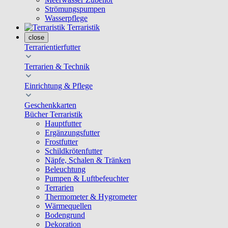
Strömungspumpen
Wasserpflege
Terraristik
close
Terrarientierfutter
Terrarien & Technik
Einrichtung & Pflege
Geschenkkarten
Bücher Terraristik
Hauptfutter
Ergänzungsfutter
Frostfutter
Schildkrötenfutter
Näpfe, Schalen & Tränken
Beleuchtung
Pumpen & Luftbefeuchter
Terrarien
Thermometer & Hygrometer
Wärmequellen
Bodengrund
Dekoration