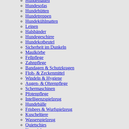
Hundematten
Hundesofas
Hundehütten
Hundetreppen
Hundekühlmatten
Leinen
Halsbänder
Hundegeschirre
Hundekotbeutel
Sicherheit im Dunkeln
Maulkörbe
Fellpflege
Zahnpflege
Bandagen & Schutzkragen
Floh- & Zeckenmittel
Windeln & Hygiene
Augen- & Ohrenpflege
Schermaschinen
Pfotenpflege
Intelligenzspielzeug
Hundebälle
Frisbees & Wurfspielzeug
Kuscheltiere
Wasserspielzeug
Quietschies