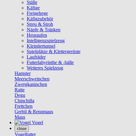
Ställe
Käfige
Freigehege
Käfigzubehör
Streu & Stroh
Näpfe & Tränken
Heuraufen
Intelligenzspielzeug
Kleintiertunnel
Spielplätze & Klettergerüste
Laufräder
Futterlabyrinthe & -bälle
Weiteres Spielzeug
Hamster
Meerschweinchen
Zwergkaninchen
Ratte
Degu
Chinchilla
Frettchen
Gerbil & Rennmaus
Maus
Vogel
close
Vogelfutter