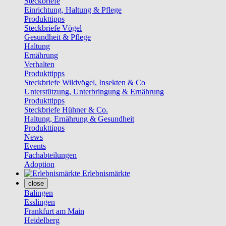
Steckbriefe
Einrichtung, Haltung & Pflege
Produkttipps
Steckbriefe Vögel
Gesundheit & Pflege
Haltung
Ernährung
Verhalten
Produkttipps
Steckbriefe Wildvögel, Insekten & Co
Unterstützung, Unterbringung & Ernährung
Produkttipps
Steckbriefe Hühner & Co.
Haltung, Ernährung & Gesundheit
Produkttipps
News
Events
Fachabteilungen
Adoption
Erlebnismärkte
close
Balingen
Esslingen
Frankfurt am Main
Heidelberg