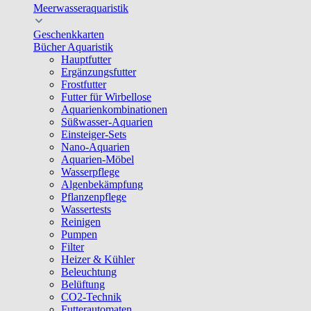
Meerwasseraquaristik
Geschenkkarten
Bücher Aquaristik
Hauptfutter
Ergänzungsfutter
Frostfutter
Futter für Wirbellose
Aquarienkombinationen
Süßwasser-Aquarien
Einsteiger-Sets
Nano-Aquarien
Aquarien-Möbel
Wasserpflege
Algenbekämpfung
Pflanzenpflege
Wassertests
Reinigen
Pumpen
Filter
Heizer & Kühler
Beleuchtung
Belüftung
CO2-Technik
Futterautomaten