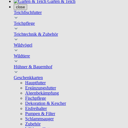
Garten & Teich
close
Teichfischfutter
Teichpflege
Teichtechnik & Zubehör
Wildvögel
Wildtiere
Hühner & Bauernhof
Geschenkkarten
Hauptfutter
Ergänzungsfutter
Algenbekämpfung
Fischpflege
Dekoration & Kescher
Eisfreihalter
Pumpen & Filter
Schlammsauger
Zubehör