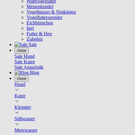
Wildvogelfutter
Meisenknödel
Vogelhäuser & Nistkästen
Vogelfutterspender
Eichhörnchen
Igel
Futter & Heu
Zubehör
Sale
close
Sale Hund
Sale Katze
Sale Aquaristik
Blog
close
Hund
Katze
Kleintier
Süßwasser
Meerwasser