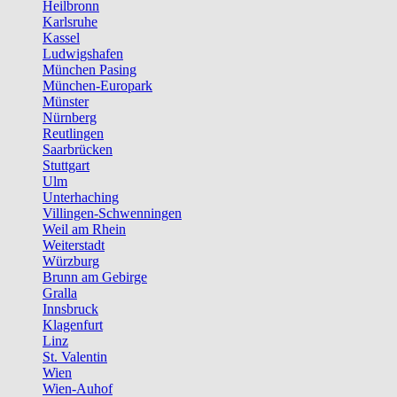
Heilbronn
Karlsruhe
Kassel
Ludwigshafen
München Pasing
München-Europark
Münster
Nürnberg
Reutlingen
Saarbrücken
Stuttgart
Ulm
Unterhaching
Villingen-Schwenningen
Weil am Rhein
Weiterstadt
Würzburg
Brunn am Gebirge
Gralla
Innsbruck
Klagenfurt
Linz
St. Valentin
Wien
Wien-Auhof