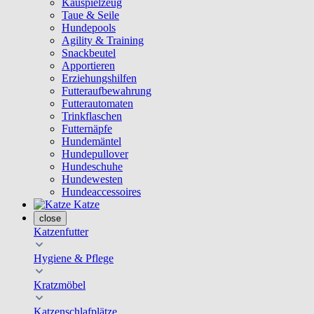
Kauspielzeug
Taue & Seile
Hundepools
Agility & Training
Snackbeutel
Apportieren
Erziehungshilfen
Futteraufbewahrung
Futterautomaten
Trinkflaschen
Futternäpfe
Hundemäntel
Hundepullover
Hundeschuhe
Hundewesten
Hundeaccessoires
Katze
close
Katzenfutter
Hygiene & Pflege
Kratzmöbel
Katzenschlafplätze