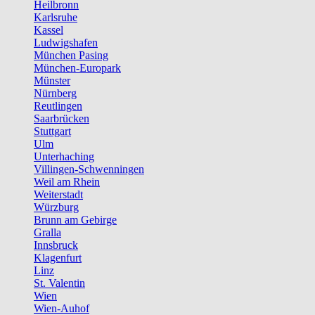
Heilbronn
Karlsruhe
Kassel
Ludwigshafen
München Pasing
München-Europark
Münster
Nürnberg
Reutlingen
Saarbrücken
Stuttgart
Ulm
Unterhaching
Villingen-Schwenningen
Weil am Rhein
Weiterstadt
Würzburg
Brunn am Gebirge
Gralla
Innsbruck
Klagenfurt
Linz
St. Valentin
Wien
Wien-Auhof