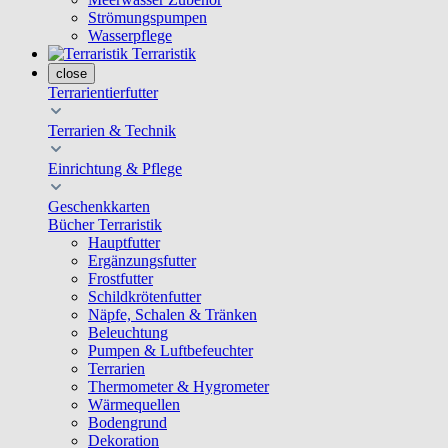
Strömungspumpen
Wasserpflege
Terraristik
close
Terrarientierfutter
Terrarien & Technik
Einrichtung & Pflege
Geschenkkarten
Bücher Terraristik
Hauptfutter
Ergänzungsfutter
Frostfutter
Schildkrötenfutter
Näpfe, Schalen & Tränken
Beleuchtung
Pumpen & Luftbefeuchter
Terrarien
Thermometer & Hygrometer
Wärmequellen
Bodengrund
Dekoration