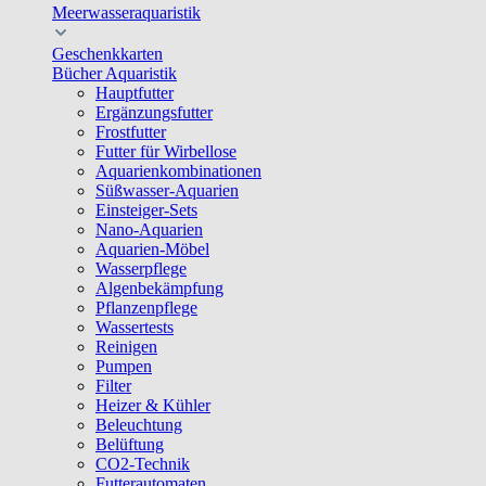
Meerwasseraquaristik
Geschenkkarten
Bücher Aquaristik
Hauptfutter
Ergänzungsfutter
Frostfutter
Futter für Wirbellose
Aquarienkombinationen
Süßwasser-Aquarien
Einsteiger-Sets
Nano-Aquarien
Aquarien-Möbel
Wasserpflege
Algenbekämpfung
Pflanzenpflege
Wassertests
Reinigen
Pumpen
Filter
Heizer & Kühler
Beleuchtung
Belüftung
CO2-Technik
Futterautomaten