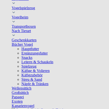
Vogelspielzeug
Vogelheim
Transportboxen
Nach Tierart
Geschenkkarten
Bücher Vogel
Hauptfutter
Ergänzungsfutter
Snacks
Leitern & Schaukeln
Spielzeug
Käfige & Volieren
Käfigzubehör
Streu & Sand
Näpfe & Tränken
Wellensittich
Großsittich
Papagei
Exoten
Kanarienvogel