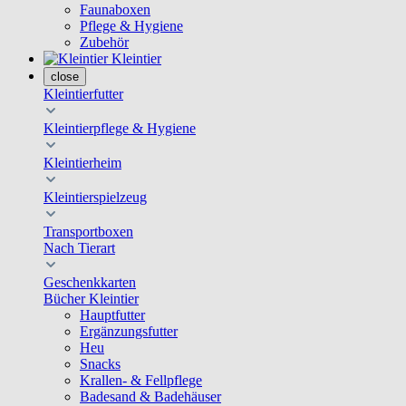
Faunaboxen
Pflege & Hygiene
Zubehör
Kleintier
close
Kleintierfutter
Kleintierpflege & Hygiene
Kleintierheim
Kleintierspielzeug
Transportboxen
Nach Tierart
Geschenkkarten
Bücher Kleintier
Hauptfutter
Ergänzungsfutter
Heu
Snacks
Krallen- & Fellpflege
Badesand & Badehäuser