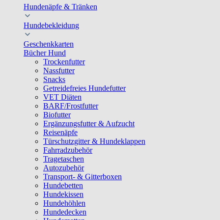
Hundenäpfe & Tränken
Hundebekleidung
Geschenkkarten
Bücher Hund
Trockenfutter
Nassfutter
Snacks
Getreidefreies Hundefutter
VET Diäten
BARF/Frostfutter
Biofutter
Ergänzungsfutter & Aufzucht
Reisenäpfe
Türschutzgitter & Hundeklappen
Fahrradzubehör
Tragetaschen
Autozubehör
Transport- & Gitterboxen
Hundebetten
Hundekissen
Hundehöhlen
Hundedecken