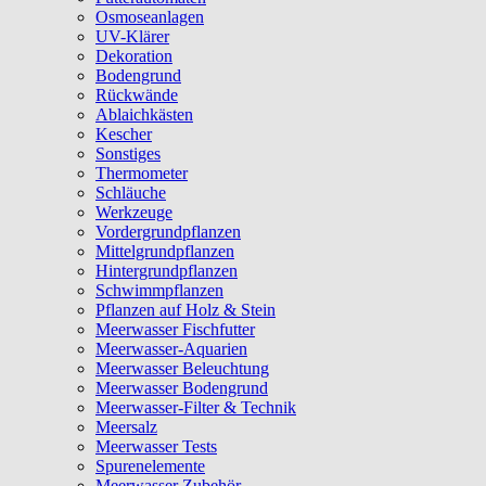
Osmoseanlagen
UV-Klärer
Dekoration
Bodengrund
Rückwände
Ablaichkästen
Kescher
Sonstiges
Thermometer
Schläuche
Werkzeuge
Vordergrundpflanzen
Mittelgrundpflanzen
Hintergrundpflanzen
Schwimmpflanzen
Pflanzen auf Holz & Stein
Meerwasser Fischfutter
Meerwasser-Aquarien
Meerwasser Beleuchtung
Meerwasser Bodengrund
Meerwasser-Filter & Technik
Meersalz
Meerwasser Tests
Spurenelemente
Meerwasser Zubehör