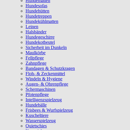
Hundematten
Hundesofas
Hundehütten
Hundetreppen
Hundekühlmatten
Leinen
Halsbänder
Hundegeschirre
Hundekotbeutel
Sicherheit im Dunkeln
Maulkörbe
Fellpflege
Zahnpflege
Bandagen & Schutzkragen
Floh- & Zeckenmittel
Windeln & Hygiene
Augen- & Ohrenpflege
Schermaschinen
Pfotenpflege
Intelligenzspielzeug
Hundebälle
Frisbees & Wurfspielzeug
Kuscheltiere
Wasserspielzeug
Quietschies