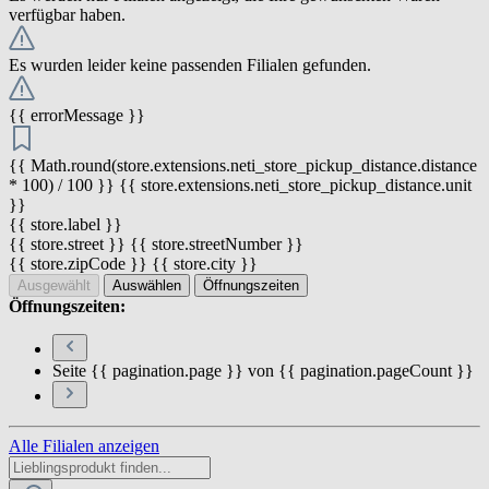
verfügbar haben.
Es wurden leider keine passenden Filialen gefunden.
{{ errorMessage }}
{{ Math.round(store.extensions.neti_store_pickup_distance.distance
* 100) / 100 }} {{ store.extensions.neti_store_pickup_distance.unit
}}
{{ store.label }}
{{ store.street }} {{ store.streetNumber }}
{{ store.zipCode }} {{ store.city }}
Ausgewählt
Auswählen
Öffnungszeiten
Öffnungszeiten:
Seite {{ pagination.page }} von {{ pagination.pageCount }}
Alle Filialen anzeigen