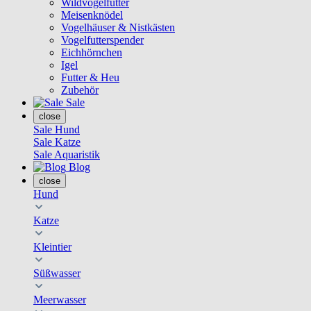
Wildvogelfutter
Meisenknödel
Vogelhäuser & Nistkästen
Vogelfutterspender
Eichhörnchen
Igel
Futter & Heu
Zubehör
Sale
close
Sale Hund
Sale Katze
Sale Aquaristik
Blog
close
Hund
Katze
Kleintier
Süßwasser
Meerwasser