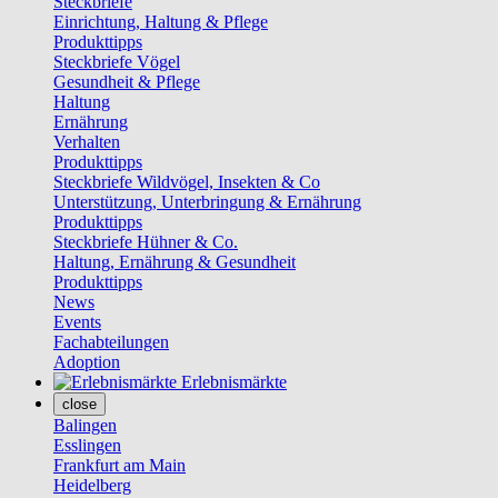
Steckbriefe
Einrichtung, Haltung & Pflege
Produkttipps
Steckbriefe Vögel
Gesundheit & Pflege
Haltung
Ernährung
Verhalten
Produkttipps
Steckbriefe Wildvögel, Insekten & Co
Unterstützung, Unterbringung & Ernährung
Produkttipps
Steckbriefe Hühner & Co.
Haltung, Ernährung & Gesundheit
Produkttipps
News
Events
Fachabteilungen
Adoption
Erlebnismärkte
close
Balingen
Esslingen
Frankfurt am Main
Heidelberg