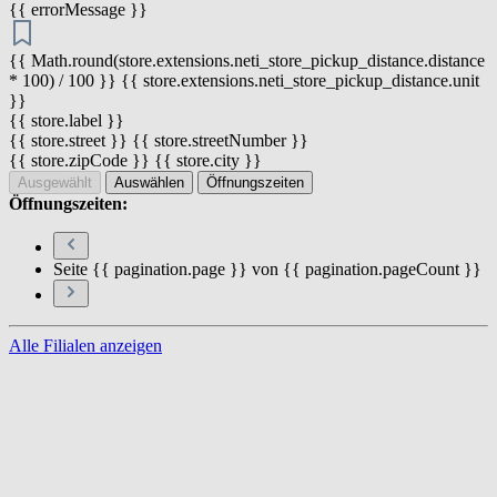
{{ errorMessage }}
{{ Math.round(store.extensions.neti_store_pickup_distance.distance
* 100) / 100 }} {{ store.extensions.neti_store_pickup_distance.unit
}}
{{ store.label }}
{{ store.street }} {{ store.streetNumber }}
{{ store.zipCode }} {{ store.city }}
Ausgewählt
Auswählen
Öffnungszeiten
Öffnungszeiten:
Seite {{ pagination.page }} von {{ pagination.pageCount }}
Alle Filialen anzeigen