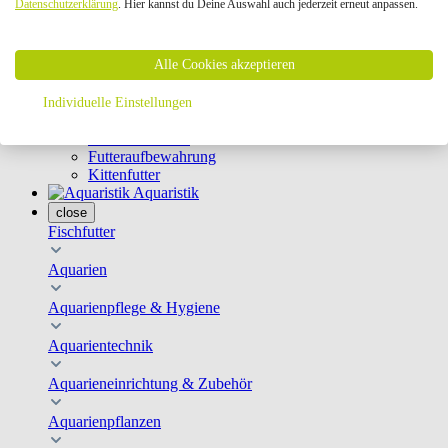
Datenschutzerklärung
. Hier kannst du Deine Auswahl auch jederzeit erneut anpassen.
Geschirre & Leinen
Katzenklappen
Schutznetze
Alle Cookies akzeptieren
Kippfensterschutz
Katzenkameras
Futternäpfe
Individuelle Einstellungen
Trinkbrunnen
Futterautomaten
Futteraufbewahrung
Kittenfutter
Aquaristik
close
Fischfutter
Aquarien
Aquarienpflege & Hygiene
Aquarientechnik
Aquarieneinrichtung & Zubehör
Aquarienpflanzen