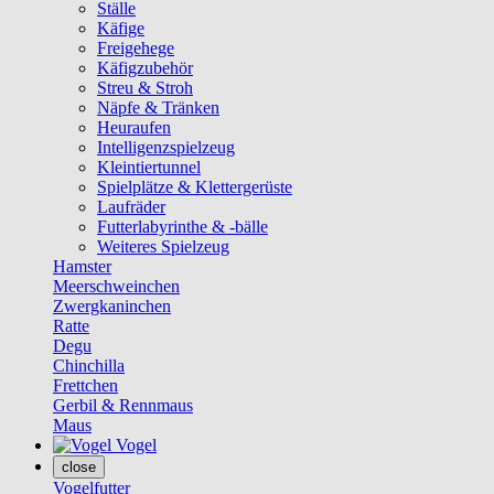
Ställe
Käfige
Freigehege
Käfigzubehör
Streu & Stroh
Näpfe & Tränken
Heuraufen
Intelligenzspielzeug
Kleintiertunnel
Spielplätze & Klettergerüste
Laufräder
Futterlabyrinthe & -bälle
Weiteres Spielzeug
Hamster
Meerschweinchen
Zwergkaninchen
Ratte
Degu
Chinchilla
Frettchen
Gerbil & Rennmaus
Maus
Vogel
close
Vogelfutter