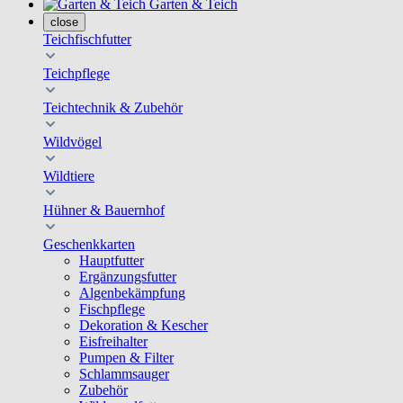
Garten & Teich
close
Teichfischfutter
Teichpflege
Teichtechnik & Zubehör
Wildvögel
Wildtiere
Hühner & Bauernhof
Geschenkkarten
Hauptfutter
Ergänzungsfutter
Algenbekämpfung
Fischpflege
Dekoration & Kescher
Eisfreihalter
Pumpen & Filter
Schlammsauger
Zubehör