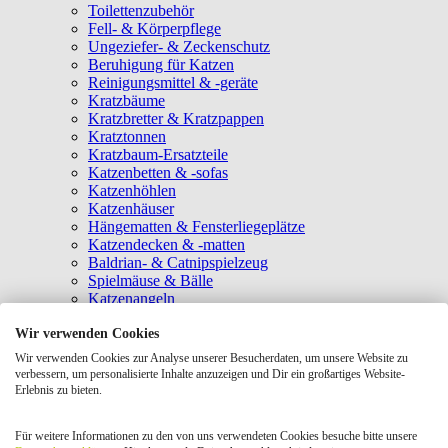
Toilettenzubehör
Fell- & Körperpflege
Ungeziefer- & Zeckenschutz
Beruhigung für Katzen
Reinigungsmittel & -geräte
Kratzbäume
Kratzbretter & Kratzpappen
Kratztonnen
Kratzbaum-Ersatzteile
Katzenbetten & -sofas
Katzenhöhlen
Katzenhäuser
Hängematten & Fensterliegeplätze
Katzendecken & -matten
Baldrian- & Catnipspielzeug
Spielmäuse & Bälle
Katzenangeln
Intelligenzspielzeug
Wir verwenden Cookies
Laserpointer & Elektrospielzeug
Katzentunnel
Wir verwenden Cookies zur Analyse unserer Besucherdaten, um unsere Website zu
Clicker & Target Sticks für Katzen
verbessern, um personalisierte Inhalte anzuzeigen und Dir ein großartiges Website-
Weiteres Katzenspielzeug
Erlebnis zu bieten.
Transportboxen
Halsbänder
Für weitere Informationen zu den von uns verwendeten Cookies besuche bitte unsere
Tragetaschen