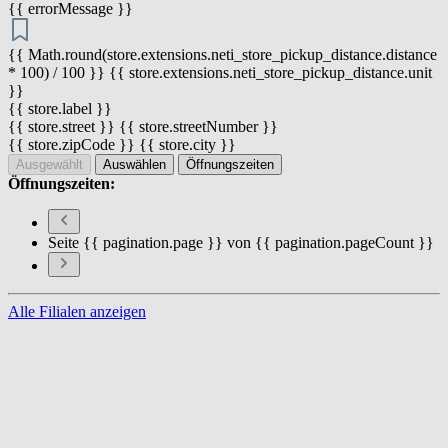
{{ errorMessage }}
{{ Math.round(store.extensions.neti_store_pickup_distance.distance
* 100) / 100 }} {{ store.extensions.neti_store_pickup_distance.unit
}}
{{ store.label }}
{{ store.street }} {{ store.streetNumber }}
{{ store.zipCode }} {{ store.city }}
Ausgewählt
Auswählen
Öffnungszeiten
Öffnungszeiten:
Seite {{ pagination.page }} von {{ pagination.pageCount }}
Alle Filialen anzeigen