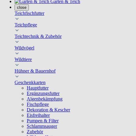
Garten & Teich
close
Teichfischfutter
Teichpflege
Teichtechnik & Zubehör
Wildvögel
Wildtiere
Hühner & Bauernhof
Geschenkkarten
Hauptfutter
Ergänzungsfutter
Algenbekämpfung
Fischpflege
Dekoration & Kescher
Eisfreihalter
Pumpen & Filter
Schlammsauger
Zubehör