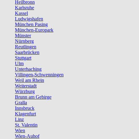
Heilbronn
Karlsruhe
Kassel
Ludwigshafen
München Pasing
München-Europark
Münster
Nürnberg
Reutlingen
Saarbrücken
Stuttgart
Ulm
Unterhaching
Villingen-Schwenningen
Weil am Rhein
Weiterstadt
Würzburg
Brunn am Gebirge
Gralla
Innsbruck
Klagenfurt
Linz
St. Valentin
Wien
Wien-Auhof