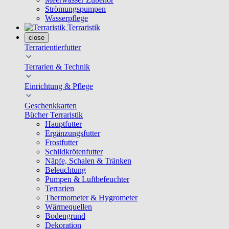
Strömungspumpen
Wasserpflege
Terraristik
close
Terrarientierfutter
Terrarien & Technik
Einrichtung & Pflege
Geschenkkarten
Bücher Terraristik
Hauptfutter
Ergänzungsfutter
Frostfutter
Schildkrötenfutter
Näpfe, Schalen & Tränken
Beleuchtung
Pumpen & Luftbefeuchter
Terrarien
Thermometer & Hygrometer
Wärmequellen
Bodengrund
Dekoration