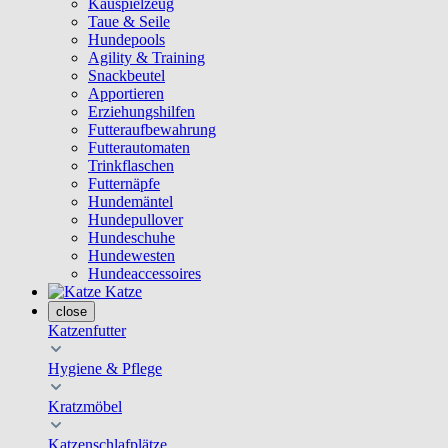
Kauspielzeug
Taue & Seile
Hundepools
Agility & Training
Snackbeutel
Apportieren
Erziehungshilfen
Futteraufbewahrung
Futterautomaten
Trinkflaschen
Futternäpfe
Hundemäntel
Hundepullover
Hundeschuhe
Hundewesten
Hundeaccessoires
Katze
close
Katzenfutter
Hygiene & Pflege
Kratzmöbel
Katzenschlafplätze