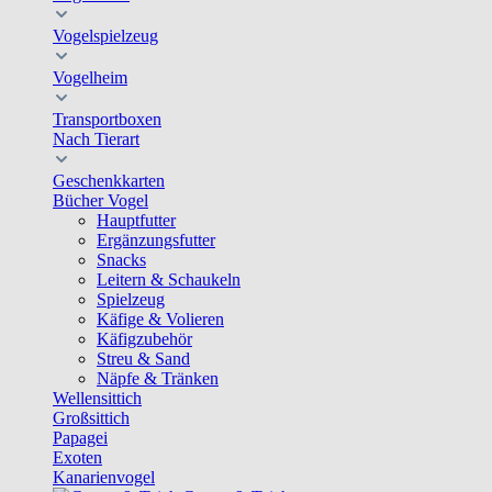
Vogelspielzeug
Vogelheim
Transportboxen
Nach Tierart
Geschenkkarten
Bücher Vogel
Hauptfutter
Ergänzungsfutter
Snacks
Leitern & Schaukeln
Spielzeug
Käfige & Volieren
Käfigzubehör
Streu & Sand
Näpfe & Tränken
Wellensittich
Großsittich
Papagei
Exoten
Kanarienvogel