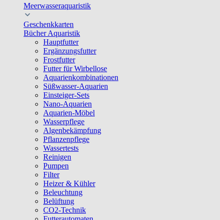
Meerwasseraquaristik
Geschenkkarten
Bücher Aquaristik
Hauptfutter
Ergänzungsfutter
Frostfutter
Futter für Wirbellose
Aquarienkombinationen
Süßwasser-Aquarien
Einsteiger-Sets
Nano-Aquarien
Aquarien-Möbel
Wasserpflege
Algenbekämpfung
Pflanzenpflege
Wassertests
Reinigen
Pumpen
Filter
Heizer & Kühler
Beleuchtung
Belüftung
CO2-Technik
Futterautomaten