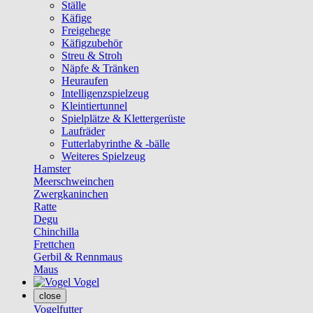
Ställe
Käfige
Freigehege
Käfigzubehör
Streu & Stroh
Näpfe & Tränken
Heuraufen
Intelligenzspielzeug
Kleintiertunnel
Spielplätze & Klettergerüste
Laufräder
Futterlabyrinthe & -bälle
Weiteres Spielzeug
Hamster
Meerschweinchen
Zwergkaninchen
Ratte
Degu
Chinchilla
Frettchen
Gerbil & Rennmaus
Maus
Vogel
close
Vogelfutter