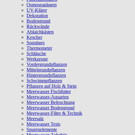
Osmoseanlagen
UV-Klärer
Dekoration
Bodengrund
Rückwände
Ablaichkästen
Kescher
Sonstiges
Thermometer
Schläuche
Werkzeuge
Vordergrundpflanzen
Mittelgrundpflanzen
Hintergrundpflanzen
Schwimmpflanzen
Pflanzen auf Holz & Stein
Meerwasser Fischfutter
Meerwasser-Aquarien
Meerwasser Beleuchtung
Meerwasser Bodengrund
Meerwasser-Filter & Technik
Meersalz
Meerwasser Tests
Spurenelemente
Meerwasser Zubehör