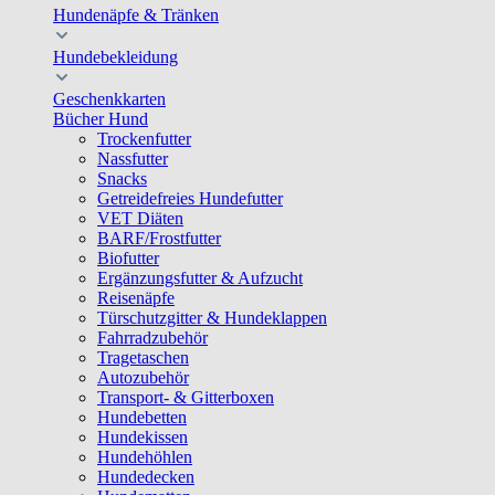
Hundenäpfe & Tränken
Hundebekleidung
Geschenkkarten
Bücher Hund
Trockenfutter
Nassfutter
Snacks
Getreidefreies Hundefutter
VET Diäten
BARF/Frostfutter
Biofutter
Ergänzungsfutter & Aufzucht
Reisenäpfe
Türschutzgitter & Hundeklappen
Fahrradzubehör
Tragetaschen
Autozubehör
Transport- & Gitterboxen
Hundebetten
Hundekissen
Hundehöhlen
Hundedecken