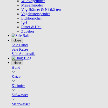
Wildvogelfutter
Meisenknödel
Vogelhäuser & Nistkästen
Vogelfutterspender
Eichhörnchen
Igel
Futter & Heu
Zubehör
Sale
close
Sale Hund
Sale Katze
Sale Aquaristik
Blog
close
Hund
Katze
Kleintier
Süßwasser
Meerwasser