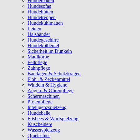
Hundematten
Hundesofas
Hundehütten
Hundetreppen
Hundekühlmatten
Leinen
Halsbänder
Hundegeschirre
Hundekotbeutel
Sicherheit im Dunkeln
Maulkörbe
Fellpflege
Zahnpflege
Bandagen & Schutzkragen
Floh- & Zeckenmittel
Windeln & Hygiene
Augen- & Ohrenpflege
Schermaschinen
Pfotenpflege
Intelligenzspielzeug
Hundebälle
Frisbees & Wurfspielzeug
Kuscheltiere
Wasserspielzeug
Quietschies