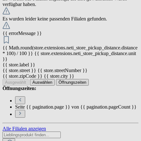
verfügbar haben.
Es wurden leider keine passenden Filialen gefunden.
{{ errorMessage }}
{{ Math.round(store.extensions.neti_store_pickup_distance.distance
* 100) / 100 }} {{ store.extensions.neti_store_pickup_distance.unit
}}
{{ store.label }}
{{ store.street }} {{ store.streetNumber }}
{{ store.zipCode }} {{ store.city }}
Ausgewählt
Auswählen
Öffnungszeiten
Öffnungszeiten:
Seite {{ pagination.page }} von {{ pagination.pageCount }}
Alle Filialen anzeigen