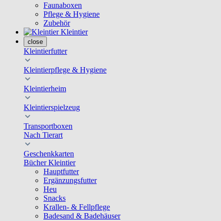
Faunaboxen
Pflege & Hygiene
Zubehör
Kleintier
close
Kleintierfutter
Kleintierpflege & Hygiene
Kleintierheim
Kleintierspielzeug
Transportboxen
Nach Tierart
Geschenkkarten
Bücher Kleintier
Hauptfutter
Ergänzungsfutter
Heu
Snacks
Krallen- & Fellpflege
Badesand & Badehäuser