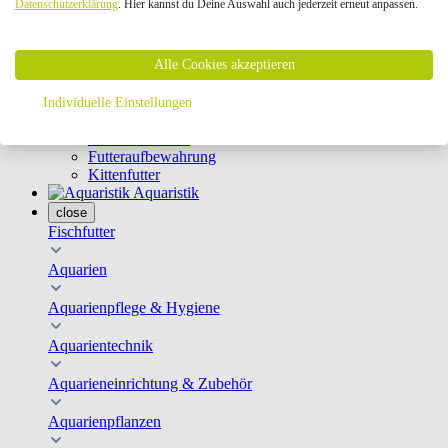
Datenschutzerklärung
. Hier kannst du Deine Auswahl auch jederzeit erneut anpassen.
Geschirre & Leinen
Katzenklappen
Schutznetze
Alle Cookies akzeptieren
Kippfensterschutz
Katzenkameras
Futternäpfe
Individuelle Einstellungen
Trinkbrunnen
Futterautomaten
Futteraufbewahrung
Kittenfutter
Aquaristik
close
Fischfutter
Aquarien
Aquarienpflege & Hygiene
Aquarientechnik
Aquarieneinrichtung & Zubehör
Aquarienpflanzen