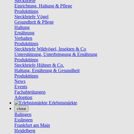
Steckbriefe
Einrichtung, Haltung & Pflege
Produkttipps
Steckbriefe Vögel
Gesundheit & Pflege
Haltung
Ernährung
Verhalten
Produkttipps
Steckbriefe Wildvögel, Insekten & Co
Unterstützung, Unterbringung & Ernährung
Produkttipps
Steckbriefe Hühner & Co.
Haltung, Ernährung & Gesundheit
Produkttipps
News
Events
Fachabteilungen
Adoption
Erlebnismärkte
close
Balingen
Esslingen
Frankfurt am Main
Heidelberg