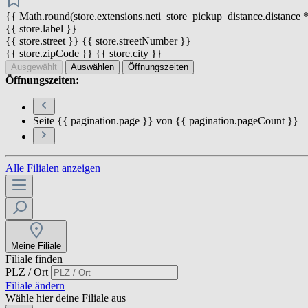
{{ Math.round(store.extensions.neti_store_pickup_distance.distance *
{{ store.label }}
{{ store.street }} {{ store.streetNumber }}
{{ store.zipCode }} {{ store.city }}
Ausgewählt
Auswählen
Öffnungszeiten
Öffnungszeiten:
Seite {{ pagination.page }} von {{ pagination.pageCount }}
Alle Filialen anzeigen
Meine Filiale
Filiale finden
PLZ / Ort
Filiale ändern
Wähle hier deine Filiale aus