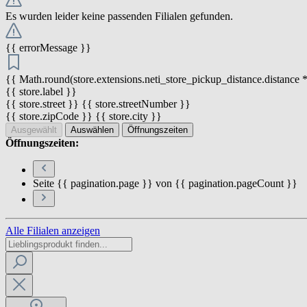
Es wurden leider keine passenden Filialen gefunden.
{{ errorMessage }}
{{ Math.round(store.extensions.neti_store_pickup_distance.distance *
{{ store.label }}
{{ store.street }} {{ store.streetNumber }}
{{ store.zipCode }} {{ store.city }}
Ausgewählt
Auswählen
Öffnungszeiten
Öffnungszeiten:
Seite {{ pagination.page }} von {{ pagination.pageCount }}
Alle Filialen anzeigen