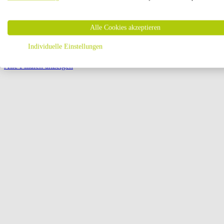
Öffnungszeiten:
Alle Cookies akzeptieren
Seite {{ pagination.page }} von {{ pagination.pageCount }}
Individuelle Einstellungen
Alle Filialen anzeigen