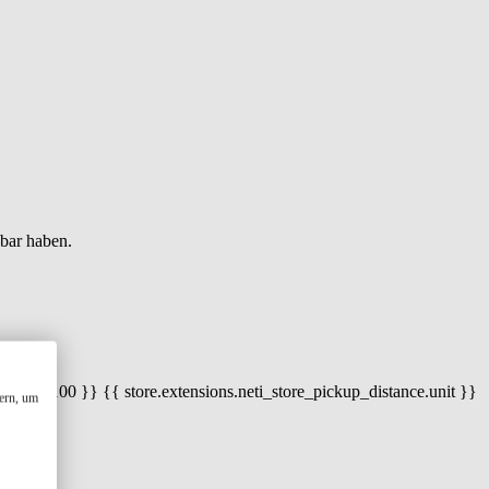
gbar haben.
 100) / 100 }} {{ store.extensions.neti_store_pickup_distance.unit }}
ern, um