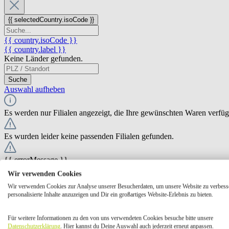
{{ selectedCountry.isoCode }}
{{ country.isoCode }}
{{ country.label }}
Keine Länder gefunden.
Suche
Auswahl aufheben
Es werden nur Filialen angezeigt, die Ihre gewünschten Waren verfü
Es wurden leider keine passenden Filialen gefunden.
{{ errorMessage }}
Wir verwenden Cookies
{{ Math.round(store.extensions.neti_store_pickup_distance.distance *
Wir verwenden Cookies zur Analyse unserer Besucherdaten, um unsere Website zu verbess
{{ store.label }}
personalisierte Inhalte anzuzeigen und Dir ein großartiges Website-Erlebnis zu bieten.
{{ store.street }} {{ store.streetNumber }}
{{ store.zipCode }} {{ store.city }}
Für weitere Informationen zu den von uns verwendeten Cookies besuche bitte unsere
Ausgewählt
Auswählen
Öffnungszeiten
Datenschutzerklärung
. Hier kannst du Deine Auswahl auch jederzeit erneut anpassen.