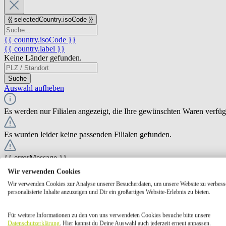
{{ selectedCountry.isoCode }}
{{ country.isoCode }}
{{ country.label }}
Keine Länder gefunden.
Suche
Auswahl aufheben
Es werden nur Filialen angezeigt, die Ihre gewünschten Waren verfü
Es wurden leider keine passenden Filialen gefunden.
{{ errorMessage }}
Wir verwenden Cookies
{{ Math.round(store.extensions.neti_store_pickup_distance.distance *
Wir verwenden Cookies zur Analyse unserer Besucherdaten, um unsere Website zu verbess
{{ store.label }}
personalisierte Inhalte anzuzeigen und Dir ein großartiges Website-Erlebnis zu bieten.
{{ store.street }} {{ store.streetNumber }}
{{ store.zipCode }} {{ store.city }}
Für weitere Informationen zu den von uns verwendeten Cookies besuche bitte unsere
Ausgewählt
Auswählen
Öffnungszeiten
Datenschutzerklärung
. Hier kannst du Deine Auswahl auch jederzeit erneut anpassen.