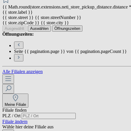
{{ Math.round(store.extensions.neti_store_pickup_distance.distance *
{{ store.label }}
{{ store.street }} {{ store.streetNumber }}
{{ store.zipCode }} {{ store.city }}
Ausgewählt
Auswählen
Öffnungszeiten
Öffnungszeiten:
Seite {{ pagination.page }} von {{ pagination.pageCount }}
Alle Filialen anzeigen
Meine Filiale
Filiale finden
PLZ / Ort
Filiale ändern
Wähle hier deine Filiale aus