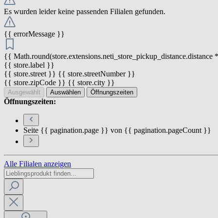
Es wurden leider keine passenden Filialen gefunden.
{{ errorMessage }}
{{ Math.round(store.extensions.neti_store_pickup_distance.distance *
{{ store.label }}
{{ store.street }} {{ store.streetNumber }}
{{ store.zipCode }} {{ store.city }}
Ausgewählt
Auswählen
Öffnungszeiten
Öffnungszeiten:
Seite {{ pagination.page }} von {{ pagination.pageCount }}
Alle Filialen anzeigen