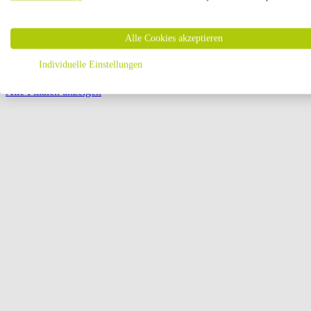
Öffnungszeiten:
Alle Cookies akzeptieren
Seite {{ pagination.page }} von {{ pagination.pageCount }}
Individuelle Einstellungen
Alle Filialen anzeigen