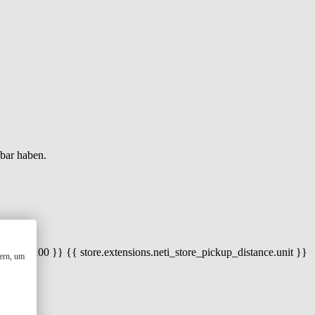
gbar haben.
 100) / 100 }} {{ store.extensions.neti_store_pickup_distance.unit }}
ern, um