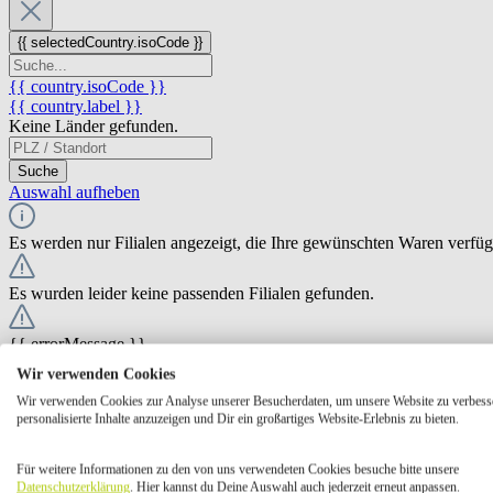
{{ selectedCountry.isoCode }}
{{ country.isoCode }}
{{ country.label }}
Keine Länder gefunden.
Suche
Auswahl aufheben
Es werden nur Filialen angezeigt, die Ihre gewünschten Waren verfü
Es wurden leider keine passenden Filialen gefunden.
{{ errorMessage }}
Wir verwenden Cookies
{{ Math.round(store.extensions.neti_store_pickup_distance.distance *
Wir verwenden Cookies zur Analyse unserer Besucherdaten, um unsere Website zu verbess
{{ store.label }}
personalisierte Inhalte anzuzeigen und Dir ein großartiges Website-Erlebnis zu bieten.
{{ store.street }} {{ store.streetNumber }}
{{ store.zipCode }} {{ store.city }}
Für weitere Informationen zu den von uns verwendeten Cookies besuche bitte unsere
Ausgewählt
Auswählen
Öffnungszeiten
Datenschutzerklärung
. Hier kannst du Deine Auswahl auch jederzeit erneut anpassen.