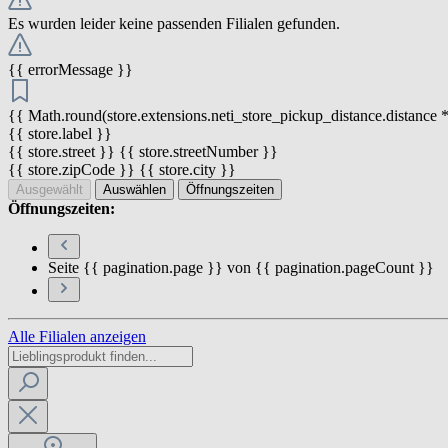
Es wurden leider keine passenden Filialen gefunden.
{{ errorMessage }}
{{ Math.round(store.extensions.neti_store_pickup_distance.distance *
{{ store.label }}
{{ store.street }} {{ store.streetNumber }}
{{ store.zipCode }} {{ store.city }}
Ausgewählt
Auswählen
Öffnungszeiten
Öffnungszeiten:
Seite {{ pagination.page }} von {{ pagination.pageCount }}
Alle Filialen anzeigen