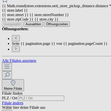
{{ Math.round(store.extensions.neti_store_pickup_distance.distance *
{{ store.label }}
{{ store.street }} {{ store.streetNumber }}
{{ store.zipCode }} {{ store.city }}
Ausgewählt
Auswählen
Öffnungszeiten
Öffnungszeiten:
Seite {{ pagination.page }} von {{ pagination.pageCount }}
Alle Filialen anzeigen
Meine Filiale
Filiale finden
PLZ / Ort
Filiale ändern
Wähle hier deine Filiale aus