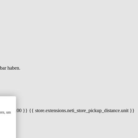
gbar haben.
 100) / 100 }} {{ store.extensions.neti_store_pickup_distance.unit }}
ern, um