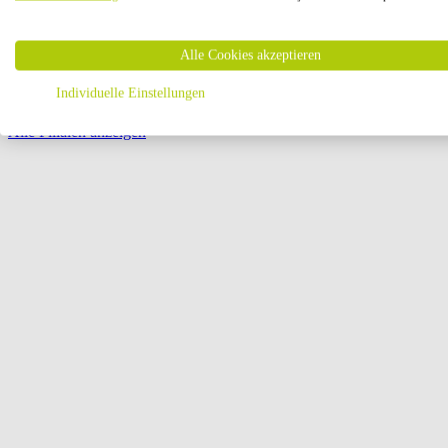
Öffnungszeiten:
Alle Cookies akzeptieren
Seite {{ pagination.page }} von {{ pagination.pageCount }}
Individuelle Einstellungen
Alle Filialen anzeigen