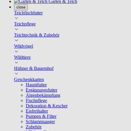
Garten & Teich
close
Teichfischfutter
Teichpflege
Teichtechnik & Zubehör
Wildvögel
Wildtiere
Hühner & Bauernhof
Geschenkkarten
Hauptfutter
Ergänzungsfutter
Algenbekämpfung
Fischpflege
Dekoration & Kescher
Eisfreihalter
Pumpen & Filter
Schlammsauger
Zubehör