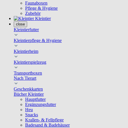
Faunaboxen
Pflege & Hygiene
Zubehör
Kleintier
close
Kleintierfutter
Kleintierpflege & Hygiene
Kleintierheim
Kleintierspielzeug
Transportboxen
Nach Tierart
Geschenkkarten
Bücher Kleintier
Hauptfutter
Ergänzungsfutter
Heu
Snacks
Krallen- & Fellpflege
Badesand & Badehäuser