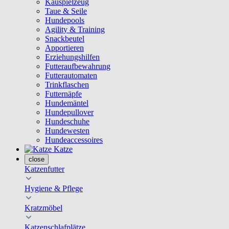
Kauspielzeug
Taue & Seile
Hundepools
Agility & Training
Snackbeutel
Apportieren
Erziehungshilfen
Futteraufbewahrung
Futterautomaten
Trinkflaschen
Futternäpfe
Hundemäntel
Hundepullover
Hundeschuhe
Hundewesten
Hundeaccessoires
Katze
close
Katzenfutter
Hygiene & Pflege
Kratzmöbel
Katzenschlafplätze