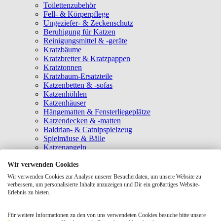
Toilettenzubehör
Fell- & Körperpflege
Ungeziefer- & Zeckenschutz
Beruhigung für Katzen
Reinigungsmittel & -geräte
Kratzbäume
Kratzbretter & Kratzpappen
Kratztonnen
Kratzbaum-Ersatzteile
Katzenbetten & -sofas
Katzenhöhlen
Katzenhäuser
Hängematten & Fensterliegeplätze
Katzendecken & -matten
Baldrian- & Catnipspielzeug
Spielmäuse & Bälle
Katzenangeln
Intelligenzspielzeug
Wir verwenden Cookies
Laserpointer & Elektrospielzeug
Katzentunnel
Wir verwenden Cookies zur Analyse unserer Besucherdaten, um unsere Website zu
Clicker & Target Sticks für Katzen
verbessern, um personalisierte Inhalte anzuzeigen und Dir ein großartiges Website-
Weiteres Katzenspielzeug
Erlebnis zu bieten.
Transportboxen
Halsbänder
Für weitere Informationen zu den von uns verwendeten Cookies besuche bitte unsere
Tragetaschen