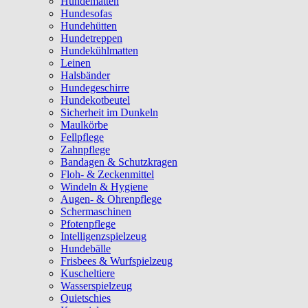
Hundematten
Hundesofas
Hundehütten
Hundetreppen
Hundekühlmatten
Leinen
Halsbänder
Hundegeschirre
Hundekotbeutel
Sicherheit im Dunkeln
Maulkörbe
Fellpflege
Zahnpflege
Bandagen & Schutzkragen
Floh- & Zeckenmittel
Windeln & Hygiene
Augen- & Ohrenpflege
Schermaschinen
Pfotenpflege
Intelligenzspielzeug
Hundebälle
Frisbees & Wurfspielzeug
Kuscheltiere
Wasserspielzeug
Quietschies