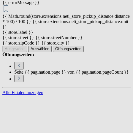
{{ errorMessage }}
{{ Math.round(store.extensions.neti_store_pickup_distance.distance
* 100) / 100 }} {{ store.extensions.neti_store_pickup_distance.unit
}}
{{ store.label }}
{{ store.street }} {{ store.streetNumber }}
{{ store.zipCode }} {{ store.city }}
Ausgewählt
Auswählen
Öffnungszeiten
Öffnungszeiten:
Seite {{ pagination.page }} von {{ pagination.pageCount }}
Alle Filialen anzeigen