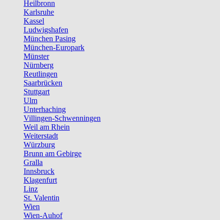
Heilbronn
Karlsruhe
Kassel
Ludwigshafen
München Pasing
München-Europark
Münster
Nürnberg
Reutlingen
Saarbrücken
Stuttgart
Ulm
Unterhaching
Villingen-Schwenningen
Weil am Rhein
Weiterstadt
Würzburg
Brunn am Gebirge
Gralla
Innsbruck
Klagenfurt
Linz
St. Valentin
Wien
Wien-Auhof