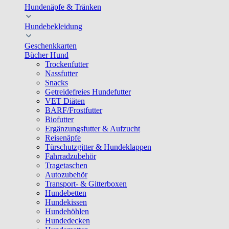
Hundenäpfe & Tränken
Hundebekleidung
Geschenkkarten
Bücher Hund
Trockenfutter
Nassfutter
Snacks
Getreidefreies Hundefutter
VET Diäten
BARF/Frostfutter
Biofutter
Ergänzungsfutter & Aufzucht
Reisenäpfe
Türschutzgitter & Hundeklappen
Fahrradzubehör
Tragetaschen
Autozubehör
Transport- & Gitterboxen
Hundebetten
Hundekissen
Hundehöhlen
Hundedecken