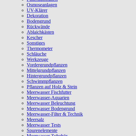
Osmoseanlagen
UV-Klärer
Dekoration
Bodengrund
Rückwände
Ablaichkästen
Kescher
Sonstiges
Thermometer
Schläuche
Werkzeuge
Vordergrundpflanzen
Mittelgrundpflanzen
Hintergrundpflanzen
Schwimmpflanzen
Pflanzen auf Holz & Stein
Meerwasser Fischfutter
Meerwasser-Aquarien
Meerwasser Beleuchtung
Meerwasser Bodengrund
Meerwasser-Filter & Technik
Meersalz
Meerwasser Tests
Spurenelemente
Meerwasser Zubehör