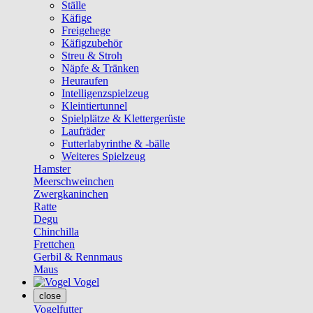
Ställe
Käfige
Freigehege
Käfigzubehör
Streu & Stroh
Näpfe & Tränken
Heuraufen
Intelligenzspielzeug
Kleintiertunnel
Spielplätze & Klettergerüste
Laufräder
Futterlabyrinthe & -bälle
Weiteres Spielzeug
Hamster
Meerschweinchen
Zwergkaninchen
Ratte
Degu
Chinchilla
Frettchen
Gerbil & Rennmaus
Maus
Vogel
close
Vogelfutter