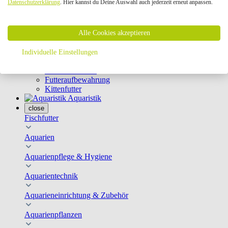
Datenschutzerklärung
. Hier kannst du Deine Auswahl auch jederzeit erneut anpassen.
Geschirre & Leinen
Katzenklappen
Schutznetze
Alle Cookies akzeptieren
Kippfensterschutz
Katzenkameras
Futternäpfe
Individuelle Einstellungen
Trinkbrunnen
Futterautomaten
Futteraufbewahrung
Kittenfutter
Aquaristik
close
Fischfutter
Aquarien
Aquarienpflege & Hygiene
Aquarientechnik
Aquarieneinrichtung & Zubehör
Aquarienpflanzen