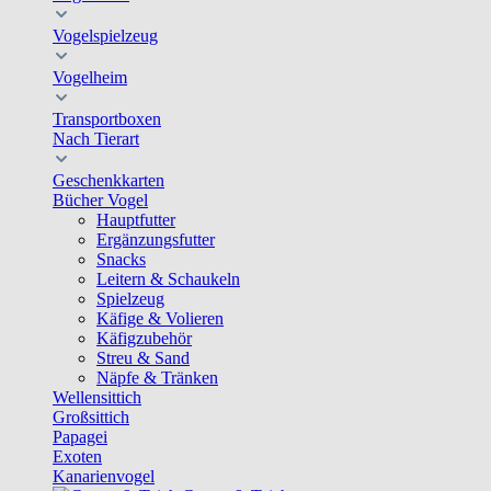
Vogelspielzeug
Vogelheim
Transportboxen
Nach Tierart
Geschenkkarten
Bücher Vogel
Hauptfutter
Ergänzungsfutter
Snacks
Leitern & Schaukeln
Spielzeug
Käfige & Volieren
Käfigzubehör
Streu & Sand
Näpfe & Tränken
Wellensittich
Großsittich
Papagei
Exoten
Kanarienvogel