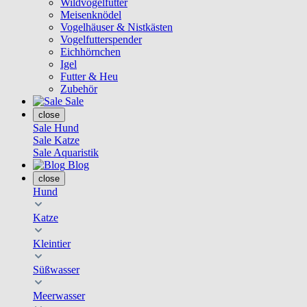
Wildvogelfutter
Meisenknödel
Vogelhäuser & Nistkästen
Vogelfutterspender
Eichhörnchen
Igel
Futter & Heu
Zubehör
Sale
close
Sale Hund
Sale Katze
Sale Aquaristik
Blog
close
Hund
Katze
Kleintier
Süßwasser
Meerwasser