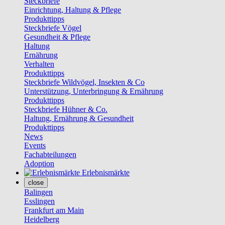
Steckbriefe
Einrichtung, Haltung & Pflege
Produkttipps
Steckbriefe Vögel
Gesundheit & Pflege
Haltung
Ernährung
Verhalten
Produkttipps
Steckbriefe Wildvögel, Insekten & Co
Unterstützung, Unterbringung & Ernährung
Produkttipps
Steckbriefe Hühner & Co.
Haltung, Ernährung & Gesundheit
Produkttipps
News
Events
Fachabteilungen
Adoption
Erlebnismärkte
close
Balingen
Esslingen
Frankfurt am Main
Heidelberg