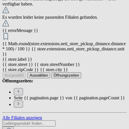
verfügbar haben.
Es wurden leider keine passenden Filialen gefunden.
{{ errorMessage }}
{{ Math.round(store.extensions.neti_store_pickup_distance.distance
* 100) / 100 }} {{ store.extensions.neti_store_pickup_distance.unit
}}
{{ store.label }}
{{ store.street }} {{ store.streetNumber }}
{{ store.zipCode }} {{ store.city }}
Ausgewählt
Auswählen
Öffnungszeiten
Öffnungszeiten:
Seite {{ pagination.page }} von {{ pagination.pageCount }}
Alle Filialen anzeigen