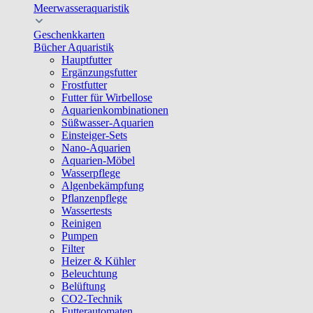
Meerwasseraquaristik
Geschenkkarten
Bücher Aquaristik
Hauptfutter
Ergänzungsfutter
Frostfutter
Futter für Wirbellose
Aquarienkombinationen
Süßwasser-Aquarien
Einsteiger-Sets
Nano-Aquarien
Aquarien-Möbel
Wasserpflege
Algenbekämpfung
Pflanzenpflege
Wassertests
Reinigen
Pumpen
Filter
Heizer & Kühler
Beleuchtung
Belüftung
CO2-Technik
Futterautomaten