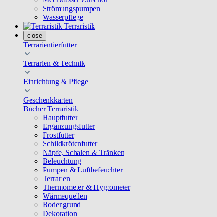
Strömungspumpen
Wasserpflege
Terraristik
close
Terrarientierfutter
Terrarien & Technik
Einrichtung & Pflege
Geschenkkarten
Bücher Terraristik
Hauptfutter
Ergänzungsfutter
Frostfutter
Schildkrötenfutter
Näpfe, Schalen & Tränken
Beleuchtung
Pumpen & Luftbefeuchter
Terrarien
Thermometer & Hygrometer
Wärmequellen
Bodengrund
Dekoration