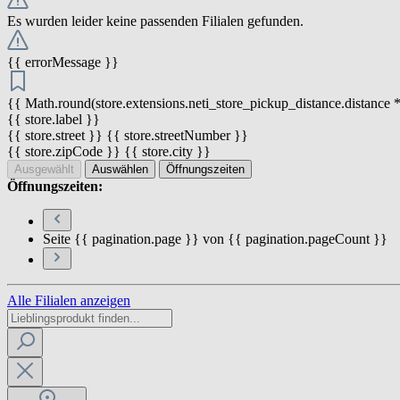
Es wurden leider keine passenden Filialen gefunden.
{{ errorMessage }}
{{ Math.round(store.extensions.neti_store_pickup_distance.distance *
{{ store.label }}
{{ store.street }} {{ store.streetNumber }}
{{ store.zipCode }} {{ store.city }}
Ausgewählt
Auswählen
Öffnungszeiten
Öffnungszeiten:
Seite {{ pagination.page }} von {{ pagination.pageCount }}
Alle Filialen anzeigen