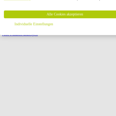
Öffnungszeiten:
Alle Cookies akzeptieren
Seite {{ pagination.page }} von {{ pagination.pageCount }}
Individuelle Einstellungen
Alle Filialen anzeigen