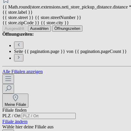
{{ Math.round(store.extensions.neti_store_pickup_distance.distance *
{{ store.label }}
{{ store.street }} {{ store.streetNumber }}
{{ store.zipCode }} {{ store.city }}
Ausgewählt
Auswählen
Öffnungszeiten
Öffnungszeiten:
Seite {{ pagination.page }} von {{ pagination.pageCount }}
Alle Filialen anzeigen
Meine Filiale
Filiale finden
PLZ / Ort
Filiale ändern
Wähle hier deine Filiale aus