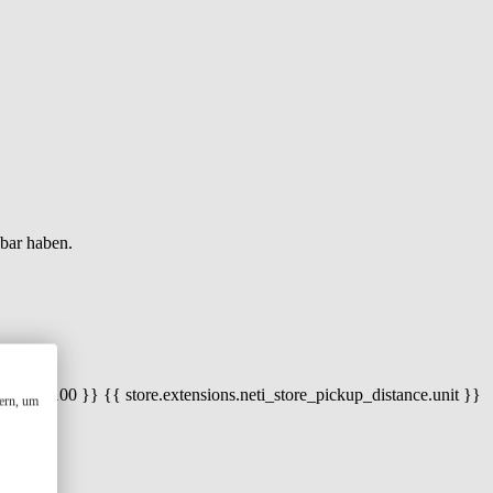
gbar haben.
 100) / 100 }} {{ store.extensions.neti_store_pickup_distance.unit }}
ern, um