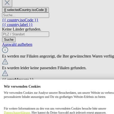
{{ selectedCountry.isoCode }}
{{ country.isoCode }}
{{ country.label }}
Keine Länder gefunden.
Suche
Auswahl aufheben
Es werden nur Filialen angezeigt, die Ihre gewünschten Waren verfü
Es wurden leider keine passenden Filialen gefunden.
{{ errorMessage }}
Wir verwenden Cookies
{{ Math.round(store.extensions.neti_store_pickup_distance.distance *
Wir verwenden Cookies zur Analyse unserer Besucherdaten, um unsere Website zu verbess
{{ store.label }}
personalisierte Inhalte anzuzeigen und Dir ein großartiges Website-Erlebnis zu bieten.
{{ store.street }} {{ store.streetNumber }}
{{ store.zipCode }} {{ store.city }}
Für weitere Informationen zu den von uns verwendeten Cookies besuche bitte unsere
Ausgewählt
Auswählen
Öffnungszeiten
Datenschutzerklärung
. Hier kannst du Deine Auswahl auch jederzeit erneut anpassen.