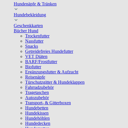
Hundenäpfe & Tränken
Hundebekleidung
Geschenkkarten
Bücher Hund
Trockenfutter
Nassfutter
Snacks
Getreidefreies Hundefutter
VET Diäten
BARF/Frostfutter
Biofutter
Ergänzungsfutter & Aufzucht
Reisenäpfe
Türschutzgitter & Hundeklappen
Fahrradzubehör
Tragetaschen
Autozubehör
Transport- & Gitterboxen
Hundebetten
Hundekissen
Hundehöhlen
Hundedecken