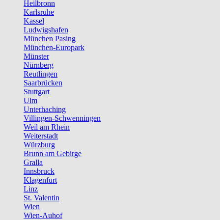
Heilbronn
Karlsruhe
Kassel
Ludwigshafen
München Pasing
München-Europark
Münster
Nürnberg
Reutlingen
Saarbrücken
Stuttgart
Ulm
Unterhaching
Villingen-Schwenningen
Weil am Rhein
Weiterstadt
Würzburg
Brunn am Gebirge
Gralla
Innsbruck
Klagenfurt
Linz
St. Valentin
Wien
Wien-Auhof