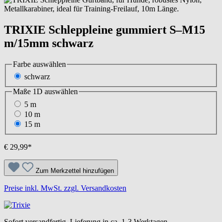
TRIXIE Schleppleine gummiert S–M15
m/15mm schwarz
Farbe
auswählen
schwarz
Maße 1D
auswählen
5 m
10 m
15 m
€ 29,99*
Zum Merkzettel hinzufügen
Preise inkl. MwSt. zzgl. Versandkosten
Sofort versandfertig, Lieferung in ca. 1-3 Werktagen