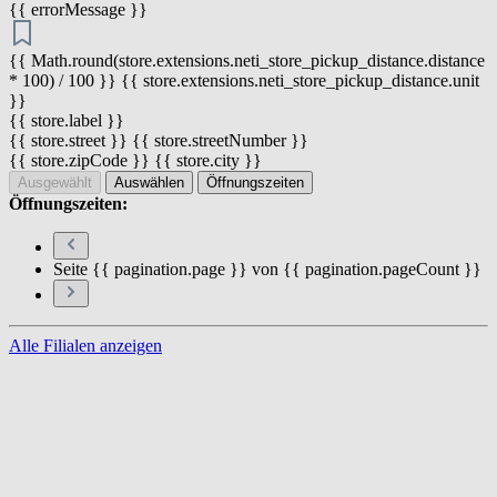
{{ errorMessage }}
{{ Math.round(store.extensions.neti_store_pickup_distance.distance
* 100) / 100 }} {{ store.extensions.neti_store_pickup_distance.unit
}}
{{ store.label }}
{{ store.street }} {{ store.streetNumber }}
{{ store.zipCode }} {{ store.city }}
Ausgewählt
Auswählen
Öffnungszeiten
Öffnungszeiten:
Seite {{ pagination.page }} von {{ pagination.pageCount }}
Alle Filialen anzeigen