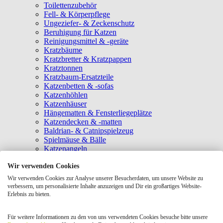
Toilettenzubehör
Fell- & Körperpflege
Ungeziefer- & Zeckenschutz
Beruhigung für Katzen
Reinigungsmittel & -geräte
Kratzbäume
Kratzbretter & Kratzpappen
Kratztonnen
Kratzbaum-Ersatzteile
Katzenbetten & -sofas
Katzenhöhlen
Katzenhäuser
Hängematten & Fensterliegeplätze
Katzendecken & -matten
Baldrian- & Catnipspielzeug
Spielmäuse & Bälle
Katzenangeln
Intelligenzspielzeug
Wir verwenden Cookies
Laserpointer & Elektrospielzeug
Katzentunnel
Wir verwenden Cookies zur Analyse unserer Besucherdaten, um unsere Website zu
Clicker & Target Sticks für Katzen
verbessern, um personalisierte Inhalte anzuzeigen und Dir ein großartiges Website-
Weiteres Katzenspielzeug
Erlebnis zu bieten.
Transportboxen
Halsbänder
Für weitere Informationen zu den von uns verwendeten Cookies besuche bitte unsere
Tragetaschen