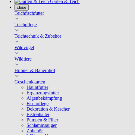
Garten & Teich
close
Teichfischfutter
Teichpflege
Teichtechnik & Zubehör
Wildvögel
Wildtiere
Hühner & Bauernhof
Geschenkkarten
Hauptfutter
Ergänzungsfutter
Algenbekämpfung
Fischpflege
Dekoration & Kescher
Eisfreihalter
Pumpen & Filter
Schlammsauger
Zubehör