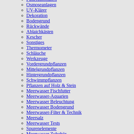
Osmoseanlagen
UV-Klärer
Dekoration
Bodengrund
Rückwände
Ablaichkästen
Kescher
Sonstiges
Thermometer
Schläuche
Werkzeuge
Vordergrundpflanzen
Mittelgrundpflanzen
Hintergrundpflanzen
Schwimmpflanzen
Pflanzen auf Holz & Stein
Meerwasser Fischfutter
Meerwasser-Aquarien
Meerwasser Beleuchtung
Meerwasser Bodengrund
Meerwasser-Filter & Technik
Meersalz
Meerwasser Tests
Spurenelemente
Meerwasser Zubehör