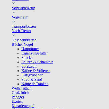
Vogelspielzeug
Vogelheim
Transportboxen
Nach Tierart
Geschenkkarten
Bücher Vogel
Hauptfutter
Ergänzungsfutter
Snacks
Leitern & Schaukeln
Spielzeug
Käfige & Volieren
Käfigzubehör
Streu & Sand
Näpfe & Tränken
Wellensittich
Großsittich
Papagei
Exoten
Kanarienvogel