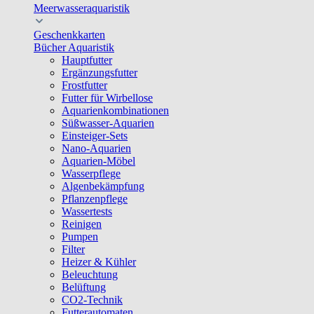
Meerwasseraquaristik
Geschenkkarten
Bücher Aquaristik
Hauptfutter
Ergänzungsfutter
Frostfutter
Futter für Wirbellose
Aquarienkombinationen
Süßwasser-Aquarien
Einsteiger-Sets
Nano-Aquarien
Aquarien-Möbel
Wasserpflege
Algenbekämpfung
Pflanzenpflege
Wassertests
Reinigen
Pumpen
Filter
Heizer & Kühler
Beleuchtung
Belüftung
CO2-Technik
Futterautomaten