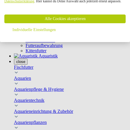
Datenschutzerklärung
. Hier kannst du Deine Auswahl auch jederzeit erneut anpassen.
Geschirre & Leinen
Katzenklappen
Schutznetze
Alle Cookies akzeptieren
Kippfensterschutz
Katzenkameras
Futternäpfe
Individuelle Einstellungen
Trinkbrunnen
Futterautomaten
Futteraufbewahrung
Kittenfutter
Aquaristik
close
Fischfutter
Aquarien
Aquarienpflege & Hygiene
Aquarientechnik
Aquarieneinrichtung & Zubehör
Aquarienpflanzen