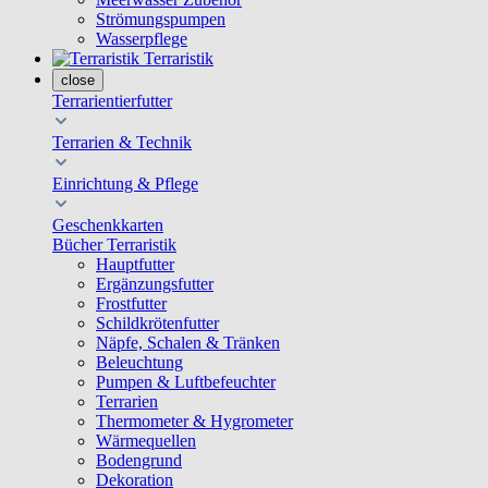
Strömungspumpen
Wasserpflege
Terraristik
close
Terrarientierfutter
Terrarien & Technik
Einrichtung & Pflege
Geschenkkarten
Bücher Terraristik
Hauptfutter
Ergänzungsfutter
Frostfutter
Schildkrötenfutter
Näpfe, Schalen & Tränken
Beleuchtung
Pumpen & Luftbefeuchter
Terrarien
Thermometer & Hygrometer
Wärmequellen
Bodengrund
Dekoration