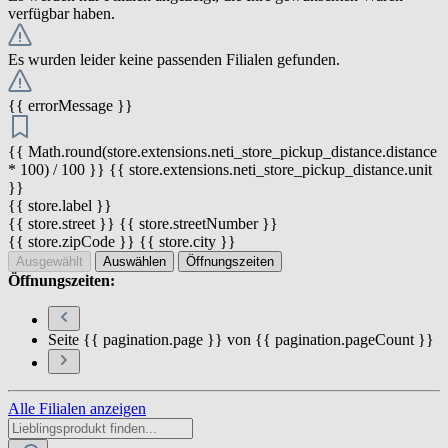
verfügbar haben.
Es wurden leider keine passenden Filialen gefunden.
{{ errorMessage }}
{{ Math.round(store.extensions.neti_store_pickup_distance.distance
* 100) / 100 }} {{ store.extensions.neti_store_pickup_distance.unit
}}
{{ store.label }}
{{ store.street }} {{ store.streetNumber }}
{{ store.zipCode }} {{ store.city }}
Ausgewählt
Auswählen
Öffnungszeiten
Öffnungszeiten:
Seite {{ pagination.page }} von {{ pagination.pageCount }}
Alle Filialen anzeigen