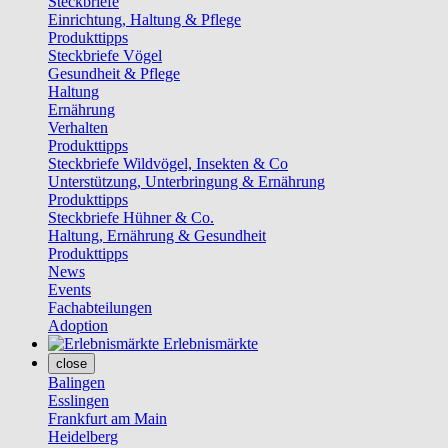
Steckbriefe
Einrichtung, Haltung & Pflege
Produkttipps
Steckbriefe Vögel
Gesundheit & Pflege
Haltung
Ernährung
Verhalten
Produkttipps
Steckbriefe Wildvögel, Insekten & Co
Unterstützung, Unterbringung & Ernährung
Produkttipps
Steckbriefe Hühner & Co.
Haltung, Ernährung & Gesundheit
Produkttipps
News
Events
Fachabteilungen
Adoption
Erlebnismärkte
close
Balingen
Esslingen
Frankfurt am Main
Heidelberg