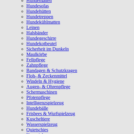
Hundematten
Hundesofas
Hundehütten
Hundetreppen
Hundekühlmatten
Leinen
Halsbänder
Hundegeschirre
Hundekotbeutel
Sicherheit im Dunkeln
Maulkörbe
Fellpflege
Zahnpflege
Bandagen & Schutzkragen
Floh- & Zeckenmittel
Windeln & Hygiene
Augen- & Ohrenpflege
Schermaschinen
Pfotenpflege
Intelligenzspielzeug
Hundebälle
Frisbees & Wurfspielzeug
Kuscheltiere
Wasserspielzeug
Quietschies