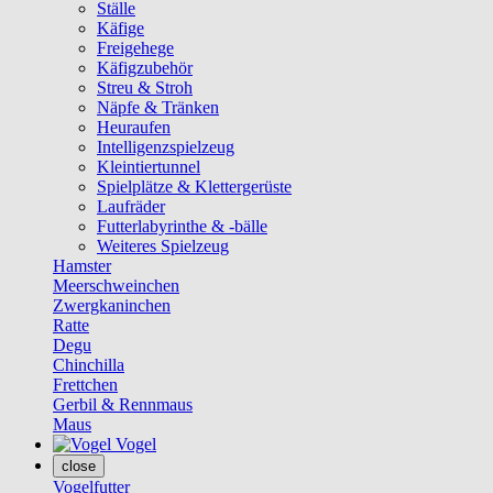
Ställe
Käfige
Freigehege
Käfigzubehör
Streu & Stroh
Näpfe & Tränken
Heuraufen
Intelligenzspielzeug
Kleintiertunnel
Spielplätze & Klettergerüste
Laufräder
Futterlabyrinthe & -bälle
Weiteres Spielzeug
Hamster
Meerschweinchen
Zwergkaninchen
Ratte
Degu
Chinchilla
Frettchen
Gerbil & Rennmaus
Maus
Vogel
close
Vogelfutter