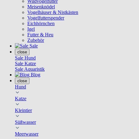
Wildvogelfutter
Meisenknödel
Vogelhäuser & Nistkästen
Vogelfutterspender
Eichhörnchen
Igel
Futter & Heu
Zubehör
Sale
close
Sale Hund
Sale Katze
Sale Aquaristik
Blog
close
Hund
Katze
Kleintier
Süßwasser
Meerwasser