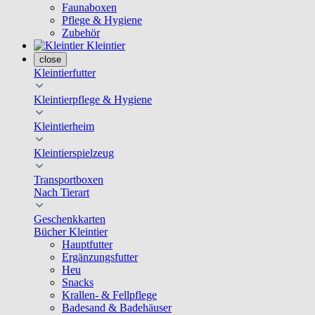
Faunaboxen
Pflege & Hygiene
Zubehör
Kleintier
close
Kleintierfutter
Kleintierpflege & Hygiene
Kleintierheim
Kleintierspielzeug
Transportboxen
Nach Tierart
Geschenkkarten
Bücher Kleintier
Hauptfutter
Ergänzungsfutter
Heu
Snacks
Krallen- & Fellpflege
Badesand & Badehäuser