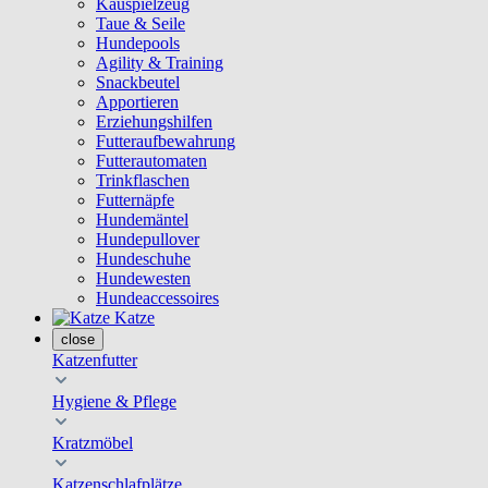
Kauspielzeug
Taue & Seile
Hundepools
Agility & Training
Snackbeutel
Apportieren
Erziehungshilfen
Futteraufbewahrung
Futterautomaten
Trinkflaschen
Futternäpfe
Hundemäntel
Hundepullover
Hundeschuhe
Hundewesten
Hundeaccessoires
Katze
close
Katzenfutter
Hygiene & Pflege
Kratzmöbel
Katzenschlafplätze