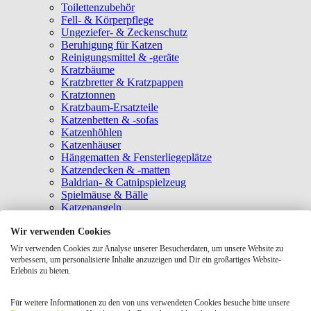
Toilettenzubehör
Fell- & Körperpflege
Ungeziefer- & Zeckenschutz
Beruhigung für Katzen
Reinigungsmittel & -geräte
Kratzbäume
Kratzbretter & Kratzpappen
Kratztonnen
Kratzbaum-Ersatzteile
Katzenbetten & -sofas
Katzenhöhlen
Katzenhäuser
Hängematten & Fensterliegeplätze
Katzendecken & -matten
Baldrian- & Catnipspielzeug
Spielmäuse & Bälle
Katzenangeln
Intelligenzspielzeug
Wir verwenden Cookies
Laserpointer & Elektrospielzeug
Katzentunnel
Wir verwenden Cookies zur Analyse unserer Besucherdaten, um unsere Website zu
Clicker & Target Sticks für Katzen
verbessern, um personalisierte Inhalte anzuzeigen und Dir ein großartiges Website-
Weiteres Katzenspielzeug
Erlebnis zu bieten.
Transportboxen
Halsbänder
Für weitere Informationen zu den von uns verwendeten Cookies besuche bitte unsere
Tragetaschen