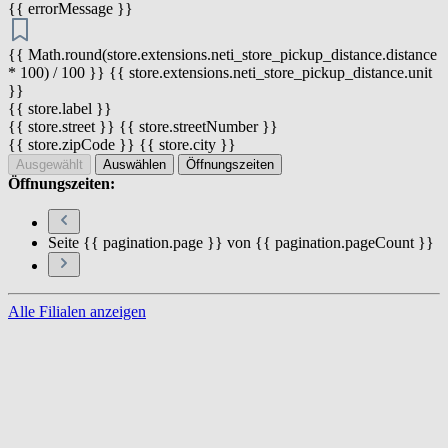
{{ errorMessage }}
{{ Math.round(store.extensions.neti_store_pickup_distance.distance
* 100) / 100 }} {{ store.extensions.neti_store_pickup_distance.unit
}}
{{ store.label }}
{{ store.street }} {{ store.streetNumber }}
{{ store.zipCode }} {{ store.city }}
Ausgewählt
Auswählen
Öffnungszeiten
Öffnungszeiten:
Seite {{ pagination.page }} von {{ pagination.pageCount }}
Alle Filialen anzeigen