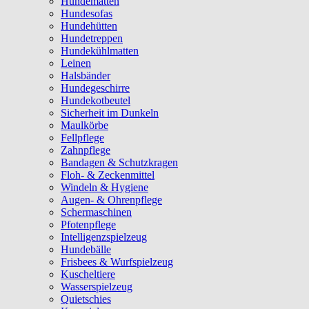
Hundematten
Hundesofas
Hundehütten
Hundetreppen
Hundekühlmatten
Leinen
Halsbänder
Hundegeschirre
Hundekotbeutel
Sicherheit im Dunkeln
Maulkörbe
Fellpflege
Zahnpflege
Bandagen & Schutzkragen
Floh- & Zeckenmittel
Windeln & Hygiene
Augen- & Ohrenpflege
Schermaschinen
Pfotenpflege
Intelligenzspielzeug
Hundebälle
Frisbees & Wurfspielzeug
Kuscheltiere
Wasserspielzeug
Quietschies