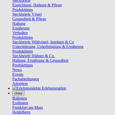
Steckbriefe
Einrichtung, Haltung & Pflege
Produkttipps
Steckbriefe Vögel
Gesundheit & Pflege
Haltung
Ernährung
Verhalten
Produkttipps
Steckbriefe Wildvögel, Insekten & Co
Unterstützung, Unterbringung & Ernährung
Produkttipps
Steckbriefe Hühner & Co.
Haltung, Ernährung & Gesundheit
Produkttipps
News
Events
Fachabteilungen
Adoption
Erlebnismärkte
close
Balingen
Esslingen
Frankfurt am Main
Heidelberg