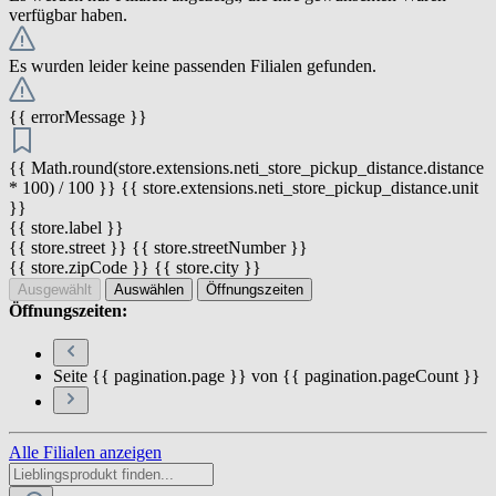
verfügbar haben.
Es wurden leider keine passenden Filialen gefunden.
{{ errorMessage }}
{{ Math.round(store.extensions.neti_store_pickup_distance.distance
* 100) / 100 }} {{ store.extensions.neti_store_pickup_distance.unit
}}
{{ store.label }}
{{ store.street }} {{ store.streetNumber }}
{{ store.zipCode }} {{ store.city }}
Ausgewählt
Auswählen
Öffnungszeiten
Öffnungszeiten:
Seite {{ pagination.page }} von {{ pagination.pageCount }}
Alle Filialen anzeigen