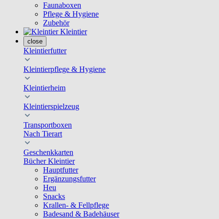
Faunaboxen
Pflege & Hygiene
Zubehör
Kleintier
close
Kleintierfutter
Kleintierpflege & Hygiene
Kleintierheim
Kleintierspielzeug
Transportboxen
Nach Tierart
Geschenkkarten
Bücher Kleintier
Hauptfutter
Ergänzungsfutter
Heu
Snacks
Krallen- & Fellpflege
Badesand & Badehäuser