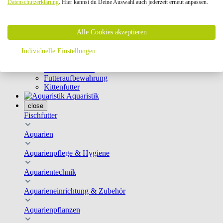
Datenschutzerklärung
. Hier kannst du Deine Auswahl auch jederzeit erneut anpassen.
Geschirre & Leinen
Katzenklappen
Schutznetze
Alle Cookies akzeptieren
Kippfensterschutz
Katzenkameras
Futternäpfe
Individuelle Einstellungen
Trinkbrunnen
Futterautomaten
Futteraufbewahrung
Kittenfutter
Aquaristik
close
Fischfutter
Aquarien
Aquarienpflege & Hygiene
Aquarientechnik
Aquarieneinrichtung & Zubehör
Aquarienpflanzen