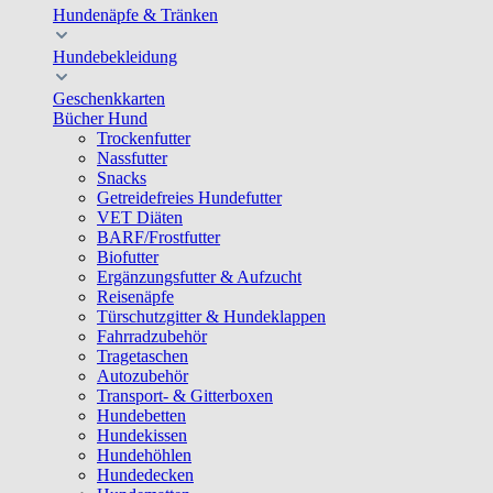
Hundenäpfe & Tränken
Hundebekleidung
Geschenkkarten
Bücher Hund
Trockenfutter
Nassfutter
Snacks
Getreidefreies Hundefutter
VET Diäten
BARF/Frostfutter
Biofutter
Ergänzungsfutter & Aufzucht
Reisenäpfe
Türschutzgitter & Hundeklappen
Fahrradzubehör
Tragetaschen
Autozubehör
Transport- & Gitterboxen
Hundebetten
Hundekissen
Hundehöhlen
Hundedecken