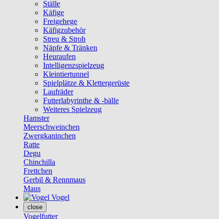
Ställe
Käfige
Freigehege
Käfigzubehör
Streu & Stroh
Näpfe & Tränken
Heuraufen
Intelligenzspielzeug
Kleintiertunnel
Spielplätze & Klettergerüste
Laufräder
Futterlabyrinthe & -bälle
Weiteres Spielzeug
Hamster
Meerschweinchen
Zwergkaninchen
Ratte
Degu
Chinchilla
Frettchen
Gerbil & Rennmaus
Maus
Vogel
close
Vogelfutter