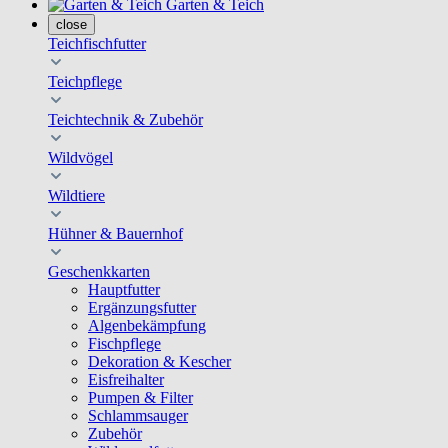
Garten & Teich
close
Teichfischfutter
Teichpflege
Teichtechnik & Zubehör
Wildvögel
Wildtiere
Hühner & Bauernhof
Geschenkkarten
Hauptfutter
Ergänzungsfutter
Algenbekämpfung
Fischpflege
Dekoration & Kescher
Eisfreihalter
Pumpen & Filter
Schlammsauger
Zubehör