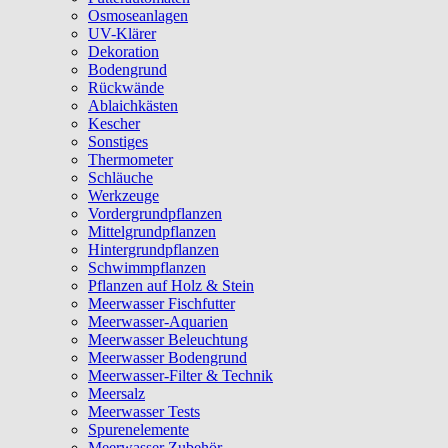
Osmoseanlagen
UV-Klärer
Dekoration
Bodengrund
Rückwände
Ablaichkästen
Kescher
Sonstiges
Thermometer
Schläuche
Werkzeuge
Vordergrundpflanzen
Mittelgrundpflanzen
Hintergrundpflanzen
Schwimmpflanzen
Pflanzen auf Holz & Stein
Meerwasser Fischfutter
Meerwasser-Aquarien
Meerwasser Beleuchtung
Meerwasser Bodengrund
Meerwasser-Filter & Technik
Meersalz
Meerwasser Tests
Spurenelemente
Meerwasser Zubehör