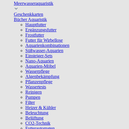
Meerwasseraquaristik
Geschenkkarten
Bücher Aquaristik
Hauptfutter
Ergänzungsfutter
Frostfutter
Futter für Wirbellose
Aquarienkombinationen
Süßwasser-Aquarien
Einsteiger-Sets
Nano-Aquarien
Aquarien-Möbel
Wasserpflege
Algenbekämpfung
Pflanzenpflege
Wassertests
Reinigen
Pumpen
Filter
Heizer & Kühler
Beleuchtung
Belüftung
CO2-Technik
Futterautomaten