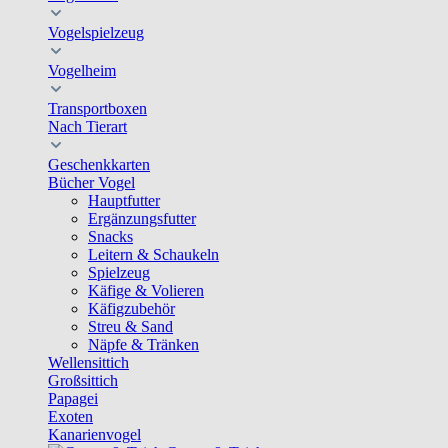
Vogelspielzeug
Vogelheim
Transportboxen
Nach Tierart
Geschenkkarten
Bücher Vogel
Hauptfutter
Ergänzungsfutter
Snacks
Leitern & Schaukeln
Spielzeug
Käfige & Volieren
Käfigzubehör
Streu & Sand
Näpfe & Tränken
Wellensittich
Großsittich
Papagei
Exoten
Kanarienvogel