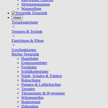
Strömungspumpen
Wasserpflege
Terraristik
close
Terrarientierfutter
Terrarien & Technik
Einrichtung & Pflege
Geschenkkarten
Bücher Terraristik
Hauptfutter
Ergänzungsfutter
Frostfutter
Schildkrötenfutter
Näpfe, Schalen & Tränken
Beleuchtung
Pumpen & Luftbefeuchter
Terrarien
Thermometer & Hygrometer
Wärmequellen
Bodengrund
Dekoration