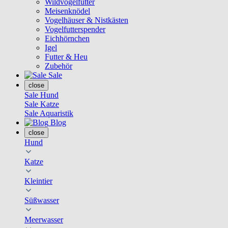
Wildvogelfutter
Meisenknödel
Vogelhäuser & Nistkästen
Vogelfutterspender
Eichhörnchen
Igel
Futter & Heu
Zubehör
Sale
close
Sale Hund
Sale Katze
Sale Aquaristik
Blog
close
Hund
Katze
Kleintier
Süßwasser
Meerwasser