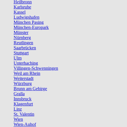
Heilbronn
Karlsruhe
Kassel
Ludwigshafen
München Pasing
München-Europark
Münster
Nürnberg
Reutlingen
Saarbrücken
Stuttgart
Ulm
Unterhaching
Villingen-Schwenningen
Weil am Rhein
Weiterstadt
Würzburg
Brunn am Gebirge
Gralla
Innsbruck
Klagenfurt
Linz
St. Valentin
Wien
Wien-Auhof