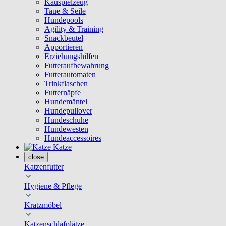
Kauspielzeug
Taue & Seile
Hundepools
Agility & Training
Snackbeutel
Apportieren
Erziehungshilfen
Futteraufbewahrung
Futterautomaten
Trinkflaschen
Futternäpfe
Hundemäntel
Hundepullover
Hundeschuhe
Hundewesten
Hundeaccessoires
Katze
close
Katzenfutter
Hygiene & Pflege
Kratzmöbel
Katzenschlafplätze