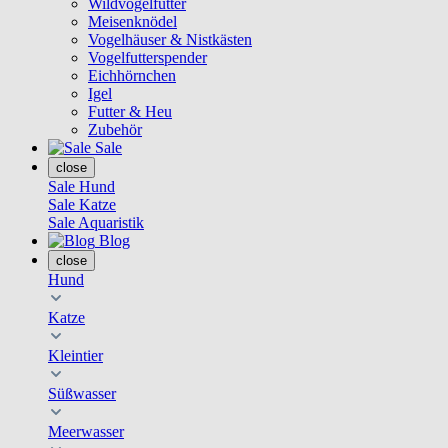
Wildvogelfutter
Meisenknödel
Vogelhäuser & Nistkästen
Vogelfutterspender
Eichhörnchen
Igel
Futter & Heu
Zubehör
Sale
close
Sale Hund
Sale Katze
Sale Aquaristik
Blog
close
Hund
Katze
Kleintier
Süßwasser
Meerwasser