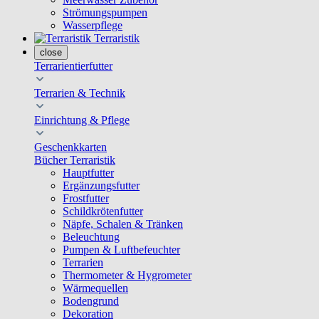
Strömungspumpen
Wasserpflege
Terraristik
close
Terrarientierfutter
Terrarien & Technik
Einrichtung & Pflege
Geschenkkarten
Bücher Terraristik
Hauptfutter
Ergänzungsfutter
Frostfutter
Schildkrötenfutter
Näpfe, Schalen & Tränken
Beleuchtung
Pumpen & Luftbefeuchter
Terrarien
Thermometer & Hygrometer
Wärmequellen
Bodengrund
Dekoration