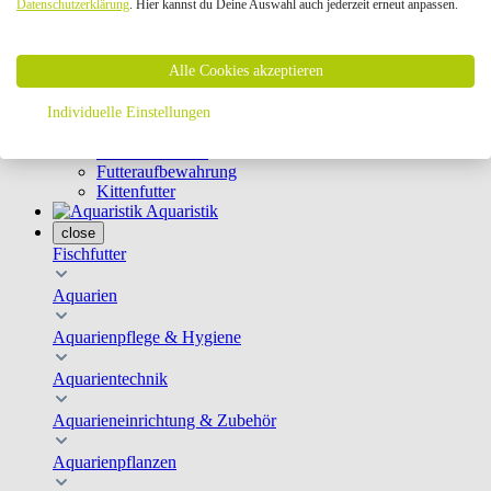
Datenschutzerklärung
. Hier kannst du Deine Auswahl auch jederzeit erneut anpassen.
Geschirre & Leinen
Katzenklappen
Schutznetze
Alle Cookies akzeptieren
Kippfensterschutz
Katzenkameras
Futternäpfe
Individuelle Einstellungen
Trinkbrunnen
Futterautomaten
Futteraufbewahrung
Kittenfutter
Aquaristik
close
Fischfutter
Aquarien
Aquarienpflege & Hygiene
Aquarientechnik
Aquarieneinrichtung & Zubehör
Aquarienpflanzen