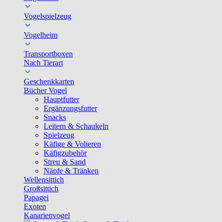
Vogelspielzeug
Vogelheim
Transportboxen
Nach Tierart
Geschenkkarten
Bücher Vogel
Hauptfutter
Ergänzungsfutter
Snacks
Leitern & Schaukeln
Spielzeug
Käfige & Volieren
Käfigzubehör
Streu & Sand
Näpfe & Tränken
Wellensittich
Großsittich
Papagei
Exoten
Kanarienvogel