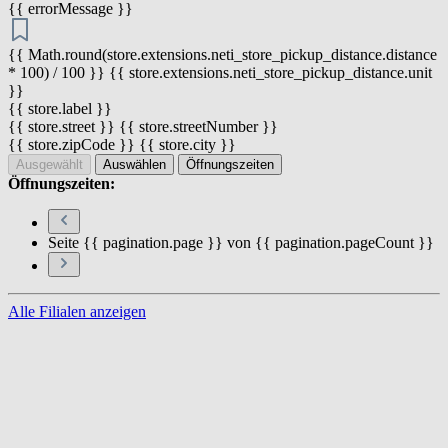
{{ errorMessage }}
{{ Math.round(store.extensions.neti_store_pickup_distance.distance
* 100) / 100 }} {{ store.extensions.neti_store_pickup_distance.unit
}}
{{ store.label }}
{{ store.street }} {{ store.streetNumber }}
{{ store.zipCode }} {{ store.city }}
Ausgewählt
Auswählen
Öffnungszeiten
Öffnungszeiten:
Seite {{ pagination.page }} von {{ pagination.pageCount }}
Alle Filialen anzeigen