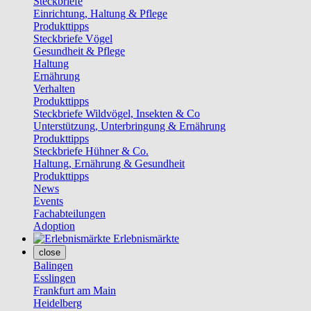
Steckbriefe
Einrichtung, Haltung & Pflege
Produkttipps
Steckbriefe Vögel
Gesundheit & Pflege
Haltung
Ernährung
Verhalten
Produkttipps
Steckbriefe Wildvögel, Insekten & Co
Unterstützung, Unterbringung & Ernährung
Produkttipps
Steckbriefe Hühner & Co.
Haltung, Ernährung & Gesundheit
Produkttipps
News
Events
Fachabteilungen
Adoption
Erlebnismärkte
close
Balingen
Esslingen
Frankfurt am Main
Heidelberg