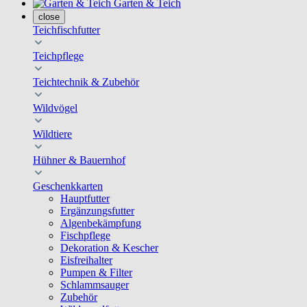
Garten & Teich
close
Teichfischfutter
Teichpflege
Teichtechnik & Zubehör
Wildvögel
Wildtiere
Hühner & Bauernhof
Geschenkkarten
Hauptfutter
Ergänzungsfutter
Algenbekämpfung
Fischpflege
Dekoration & Kescher
Eisfreihalter
Pumpen & Filter
Schlammsauger
Zubehör