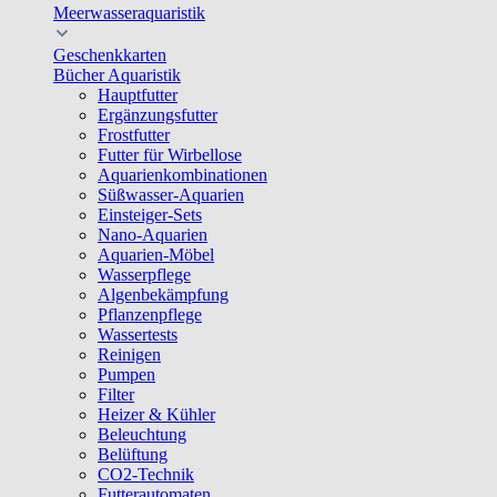
Meerwasseraquaristik
Geschenkkarten
Bücher Aquaristik
Hauptfutter
Ergänzungsfutter
Frostfutter
Futter für Wirbellose
Aquarienkombinationen
Süßwasser-Aquarien
Einsteiger-Sets
Nano-Aquarien
Aquarien-Möbel
Wasserpflege
Algenbekämpfung
Pflanzenpflege
Wassertests
Reinigen
Pumpen
Filter
Heizer & Kühler
Beleuchtung
Belüftung
CO2-Technik
Futterautomaten