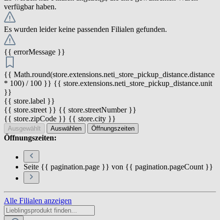
verfügbar haben.
Es wurden leider keine passenden Filialen gefunden.
{{ errorMessage }}
{{ Math.round(store.extensions.neti_store_pickup_distance.distance
* 100) / 100 }} {{ store.extensions.neti_store_pickup_distance.unit
}}
{{ store.label }}
{{ store.street }} {{ store.streetNumber }}
{{ store.zipCode }} {{ store.city }}
Ausgewählt
Auswählen
Öffnungszeiten
Öffnungszeiten:
Seite {{ pagination.page }} von {{ pagination.pageCount }}
Alle Filialen anzeigen