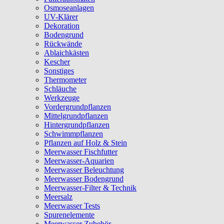
Osmoseanlagen
UV-Klärer
Dekoration
Bodengrund
Rückwände
Ablaichkästen
Kescher
Sonstiges
Thermometer
Schläuche
Werkzeuge
Vordergrundpflanzen
Mittelgrundpflanzen
Hintergrundpflanzen
Schwimmpflanzen
Pflanzen auf Holz & Stein
Meerwasser Fischfutter
Meerwasser-Aquarien
Meerwasser Beleuchtung
Meerwasser Bodengrund
Meerwasser-Filter & Technik
Meersalz
Meerwasser Tests
Spurenelemente
Meerwasser Zubehör