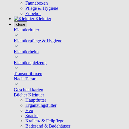
Faunaboxen
Pflege & Hygiene
Zubehör
Kleintier
close
Kleintierfutter
Kleintierpflege & Hygiene
Kleintierheim
Kleintierspielzeug
Transportboxen
Nach Tierart
Geschenkkarten
Bücher Kleintier
Hauptfutter
Ergänzungsfutter
Heu
Snacks
Krallen- & Fellpflege
Badesand & Badehäuser