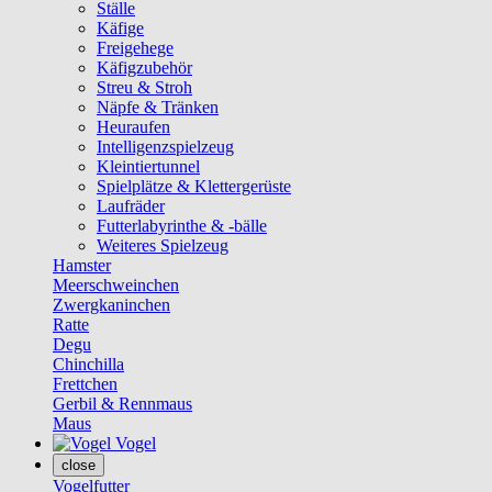
Ställe
Käfige
Freigehege
Käfigzubehör
Streu & Stroh
Näpfe & Tränken
Heuraufen
Intelligenzspielzeug
Kleintiertunnel
Spielplätze & Klettergerüste
Laufräder
Futterlabyrinthe & -bälle
Weiteres Spielzeug
Hamster
Meerschweinchen
Zwergkaninchen
Ratte
Degu
Chinchilla
Frettchen
Gerbil & Rennmaus
Maus
Vogel
close
Vogelfutter