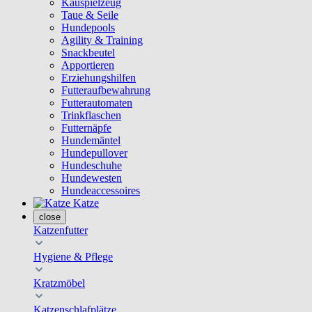
Kauspielzeug
Taue & Seile
Hundepools
Agility & Training
Snackbeutel
Apportieren
Erziehungshilfen
Futteraufbewahrung
Futterautomaten
Trinkflaschen
Futternäpfe
Hundemäntel
Hundepullover
Hundeschuhe
Hundewesten
Hundeaccessoires
Katze
close
Katzenfutter
Hygiene & Pflege
Kratzmöbel
Katzenschlafplätze