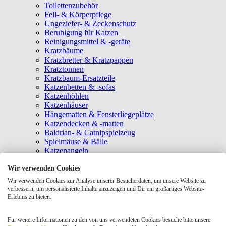
Toilettenzubehör
Fell- & Körperpflege
Ungeziefer- & Zeckenschutz
Beruhigung für Katzen
Reinigungsmittel & -geräte
Kratzbäume
Kratzbretter & Kratzpappen
Kratztonnen
Kratzbaum-Ersatzteile
Katzenbetten & -sofas
Katzenhöhlen
Katzenhäuser
Hängematten & Fensterliegeplätze
Katzendecken & -matten
Baldrian- & Catnipspielzeug
Spielmäuse & Bälle
Katzenangeln
Intelligenzspielzeug
Wir verwenden Cookies
Laserpointer & Elektrospielzeug
Katzentunnel
Wir verwenden Cookies zur Analyse unserer Besucherdaten, um unsere Website zu
Clicker & Target Sticks für Katzen
verbessern, um personalisierte Inhalte anzuzeigen und Dir ein großartiges Website-
Weiteres Katzenspielzeug
Erlebnis zu bieten.
Transportboxen
Halsbänder
Für weitere Informationen zu den von uns verwendeten Cookies besuche bitte unsere
Tragetaschen