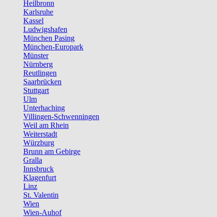
Heilbronn
Karlsruhe
Kassel
Ludwigshafen
München Pasing
München-Europark
Münster
Nürnberg
Reutlingen
Saarbrücken
Stuttgart
Ulm
Unterhaching
Villingen-Schwenningen
Weil am Rhein
Weiterstadt
Würzburg
Brunn am Gebirge
Gralla
Innsbruck
Klagenfurt
Linz
St. Valentin
Wien
Wien-Auhof