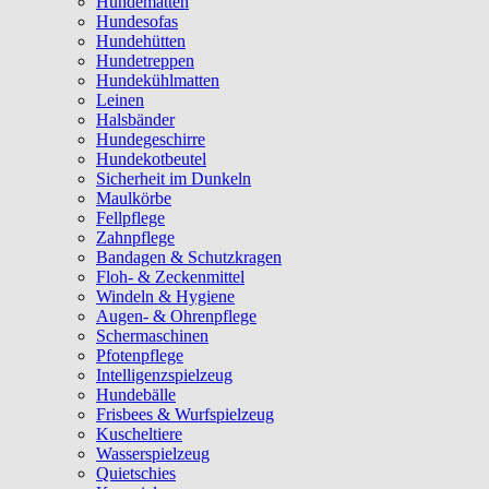
Hundematten
Hundesofas
Hundehütten
Hundetreppen
Hundekühlmatten
Leinen
Halsbänder
Hundegeschirre
Hundekotbeutel
Sicherheit im Dunkeln
Maulkörbe
Fellpflege
Zahnpflege
Bandagen & Schutzkragen
Floh- & Zeckenmittel
Windeln & Hygiene
Augen- & Ohrenpflege
Schermaschinen
Pfotenpflege
Intelligenzspielzeug
Hundebälle
Frisbees & Wurfspielzeug
Kuscheltiere
Wasserspielzeug
Quietschies