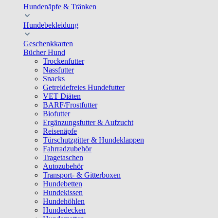
Hundenäpfe & Tränken
Hundebekleidung
Geschenkkarten
Bücher Hund
Trockenfutter
Nassfutter
Snacks
Getreidefreies Hundefutter
VET Diäten
BARF/Frostfutter
Biofutter
Ergänzungsfutter & Aufzucht
Reisenäpfe
Türschutzgitter & Hundeklappen
Fahrradzubehör
Tragetaschen
Autozubehör
Transport- & Gitterboxen
Hundebetten
Hundekissen
Hundehöhlen
Hundedecken