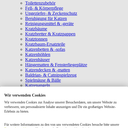
Toilettenzubehör
Fell- & Körperpflege
Ungeziefer- & Zeckenschutz
Beruhigung für Katzen
Reinigungsmittel & -geräte
Kratzbäume
Kratzbretter & Kratzpappen
Kratztonnen
Kratzbaum-Ersatzteile
Katzenbetten & -sofas
Katzenhöhlen
Katzenhäuser
Hängematten & Fensterliegeplätze
Katzendecken & -matten
Baldrian- & Catnipspielzeug
Spielmäuse & Bälle
Katzenangeln
Intelligenzspielzeug
Wir verwenden Cookies
Laserpointer & Elektrospielzeug
Katzentunnel
Wir verwenden Cookies zur Analyse unserer Besucherdaten, um unsere Website zu
Clicker & Target Sticks für Katzen
verbessern, um personalisierte Inhalte anzuzeigen und Dir ein großartiges Website-
Weiteres Katzenspielzeug
Erlebnis zu bieten.
Transportboxen
Halsbänder
Für weitere Informationen zu den von uns verwendeten Cookies besuche bitte unsere
Tragetaschen