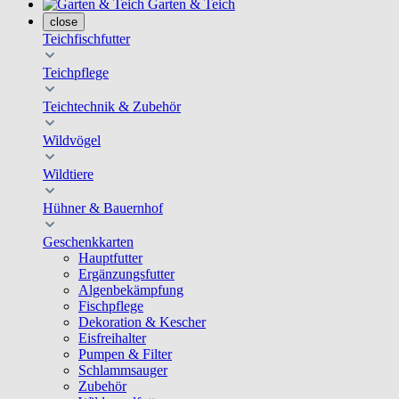
Garten & Teich
close
Teichfischfutter
Teichpflege
Teichtechnik & Zubehör
Wildvögel
Wildtiere
Hühner & Bauernhof
Geschenkkarten
Hauptfutter
Ergänzungsfutter
Algenbekämpfung
Fischpflege
Dekoration & Kescher
Eisfreihalter
Pumpen & Filter
Schlammsauger
Zubehör