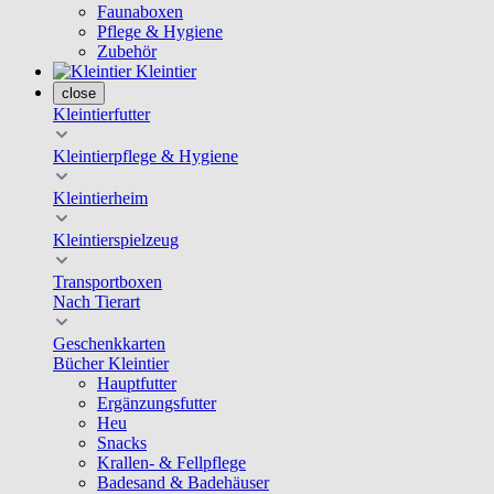
Faunaboxen
Pflege & Hygiene
Zubehör
Kleintier
close
Kleintierfutter
Kleintierpflege & Hygiene
Kleintierheim
Kleintierspielzeug
Transportboxen
Nach Tierart
Geschenkkarten
Bücher Kleintier
Hauptfutter
Ergänzungsfutter
Heu
Snacks
Krallen- & Fellpflege
Badesand & Badehäuser