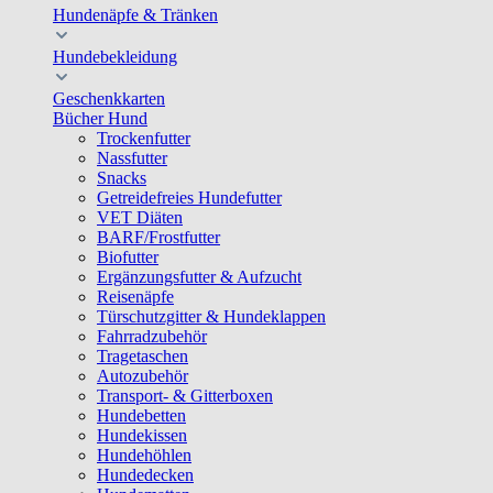
Hundenäpfe & Tränken
Hundebekleidung
Geschenkkarten
Bücher Hund
Trockenfutter
Nassfutter
Snacks
Getreidefreies Hundefutter
VET Diäten
BARF/Frostfutter
Biofutter
Ergänzungsfutter & Aufzucht
Reisenäpfe
Türschutzgitter & Hundeklappen
Fahrradzubehör
Tragetaschen
Autozubehör
Transport- & Gitterboxen
Hundebetten
Hundekissen
Hundehöhlen
Hundedecken