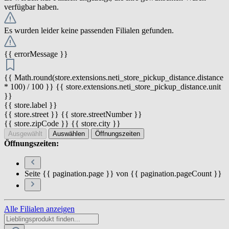
verfügbar haben.
Es wurden leider keine passenden Filialen gefunden.
{{ errorMessage }}
{{ Math.round(store.extensions.neti_store_pickup_distance.distance
* 100) / 100 }} {{ store.extensions.neti_store_pickup_distance.unit
}}
{{ store.label }}
{{ store.street }} {{ store.streetNumber }}
{{ store.zipCode }} {{ store.city }}
Ausgewählt
Auswählen
Öffnungszeiten
Öffnungszeiten:
Seite {{ pagination.page }} von {{ pagination.pageCount }}
Alle Filialen anzeigen