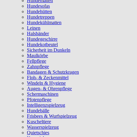
Hundematten
Hundesofas
Hundehütten
Hundetreppen
Hundekühlmatten
Leinen
Halsbänder
Hundegeschirre
Hundekotbeutel
Sicherheit im Dunkeln
Maulkörbe
Fellpflege
Zahnpflege
Bandagen & Schutzkragen
Floh- & Zeckenmittel
Windeln & Hygiene
Augen- & Ohrenpflege
Schermaschinen
Pfotenpflege
Intelligenzspielzeug
Hundebälle
Frisbees & Wurfspielzeug
Kuscheltiere
Wasserspielzeug
Quietschies