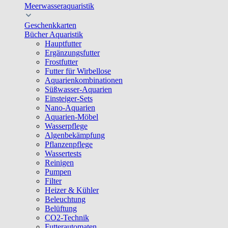
Meerwasseraquaristik
Geschenkkarten
Bücher Aquaristik
Hauptfutter
Ergänzungsfutter
Frostfutter
Futter für Wirbellose
Aquarienkombinationen
Süßwasser-Aquarien
Einsteiger-Sets
Nano-Aquarien
Aquarien-Möbel
Wasserpflege
Algenbekämpfung
Pflanzenpflege
Wassertests
Reinigen
Pumpen
Filter
Heizer & Kühler
Beleuchtung
Belüftung
CO2-Technik
Futterautomaten