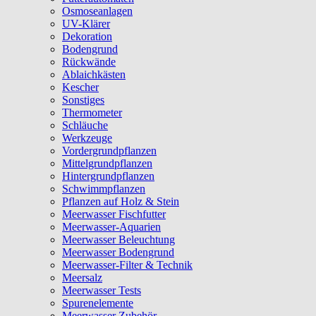
Osmoseanlagen
UV-Klärer
Dekoration
Bodengrund
Rückwände
Ablaichkästen
Kescher
Sonstiges
Thermometer
Schläuche
Werkzeuge
Vordergrundpflanzen
Mittelgrundpflanzen
Hintergrundpflanzen
Schwimmpflanzen
Pflanzen auf Holz & Stein
Meerwasser Fischfutter
Meerwasser-Aquarien
Meerwasser Beleuchtung
Meerwasser Bodengrund
Meerwasser-Filter & Technik
Meersalz
Meerwasser Tests
Spurenelemente
Meerwasser Zubehör