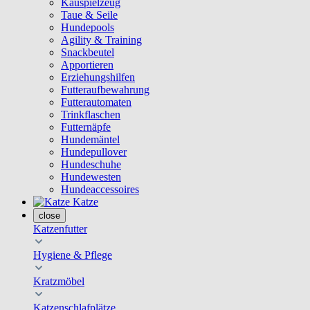
Kauspielzeug
Taue & Seile
Hundepools
Agility & Training
Snackbeutel
Apportieren
Erziehungshilfen
Futteraufbewahrung
Futterautomaten
Trinkflaschen
Futternäpfe
Hundemäntel
Hundepullover
Hundeschuhe
Hundewesten
Hundeaccessoires
Katze
close
Katzenfutter
Hygiene & Pflege
Kratzmöbel
Katzenschlafplätze