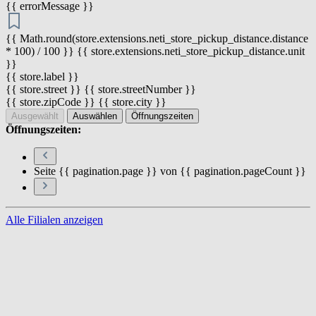
{{ errorMessage }}
{{ Math.round(store.extensions.neti_store_pickup_distance.distance
* 100) / 100 }} {{ store.extensions.neti_store_pickup_distance.unit
}}
{{ store.label }}
{{ store.street }} {{ store.streetNumber }}
{{ store.zipCode }} {{ store.city }}
Ausgewählt
Auswählen
Öffnungszeiten
Öffnungszeiten:
Seite {{ pagination.page }} von {{ pagination.pageCount }}
Alle Filialen anzeigen