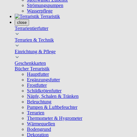
Strömungspumpen
Wasserpflege
Terraristik
close
Terrarientierfutter
Terrarien & Technik
Einrichtung & Pflege
Geschenkkarten
Bücher Terraristik
Hauptfutter
Ergänzungsfutter
Frostfutter
Schildkrötenfutter
Näpfe, Schalen & Tränken
Beleuchtung
Pumpen & Luftbefeuchter
Terrarien
Thermometer & Hygrometer
Wärmequellen
Bodengrund
Dekoration