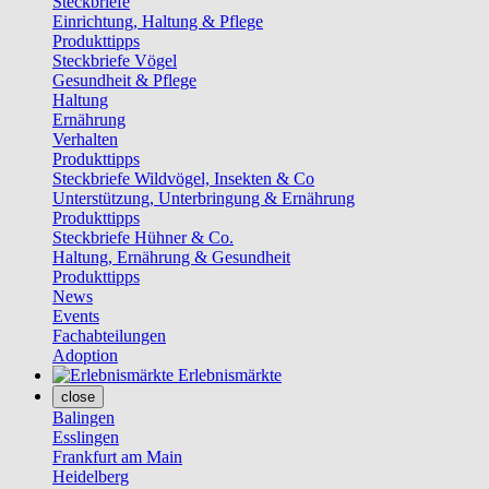
Steckbriefe
Einrichtung, Haltung & Pflege
Produkttipps
Steckbriefe Vögel
Gesundheit & Pflege
Haltung
Ernährung
Verhalten
Produkttipps
Steckbriefe Wildvögel, Insekten & Co
Unterstützung, Unterbringung & Ernährung
Produkttipps
Steckbriefe Hühner & Co.
Haltung, Ernährung & Gesundheit
Produkttipps
News
Events
Fachabteilungen
Adoption
Erlebnismärkte
close
Balingen
Esslingen
Frankfurt am Main
Heidelberg