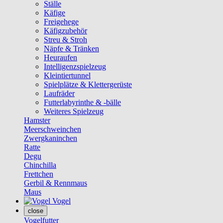
Ställe
Käfige
Freigehege
Käfigzubehör
Streu & Stroh
Näpfe & Tränken
Heuraufen
Intelligenzspielzeug
Kleintiertunnel
Spielplätze & Klettergerüste
Laufräder
Futterlabyrinthe & -bälle
Weiteres Spielzeug
Hamster
Meerschweinchen
Zwergkaninchen
Ratte
Degu
Chinchilla
Frettchen
Gerbil & Rennmaus
Maus
Vogel
close
Vogelfutter