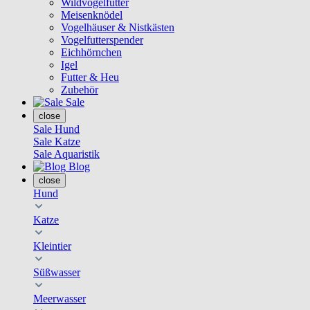
Wildvogelfutter
Meisenknödel
Vogelhäuser & Nistkästen
Vogelfutterspender
Eichhörnchen
Igel
Futter & Heu
Zubehör
Sale
close
Sale Hund
Sale Katze
Sale Aquaristik
Blog
close
Hund
Katze
Kleintier
Süßwasser
Meerwasser