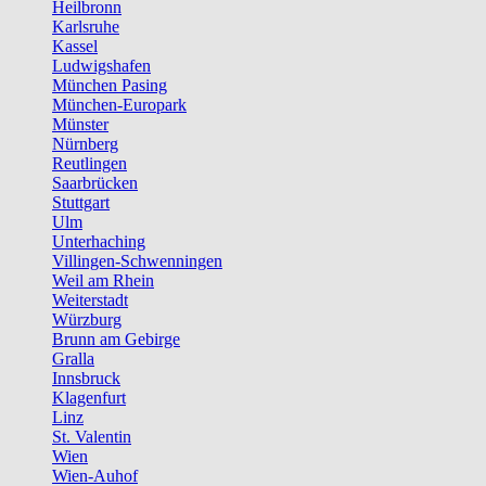
Heilbronn
Karlsruhe
Kassel
Ludwigshafen
München Pasing
München-Europark
Münster
Nürnberg
Reutlingen
Saarbrücken
Stuttgart
Ulm
Unterhaching
Villingen-Schwenningen
Weil am Rhein
Weiterstadt
Würzburg
Brunn am Gebirge
Gralla
Innsbruck
Klagenfurt
Linz
St. Valentin
Wien
Wien-Auhof