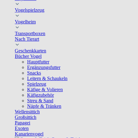
Vogelspielzeug
Vogelheim
Transportboxen
Nach Tierart
Geschenkkarten
Bücher Vogel
Hauptfutter
Ergänzungsfutter
Snacks
Leitern & Schaukeln
Spielzeug
Käfige & Volieren
Käfigzubehör
Streu & Sand
Näpfe & Tränken
Wellensittich
Großsittich
Papagei
Exoten
Kanarienvogel