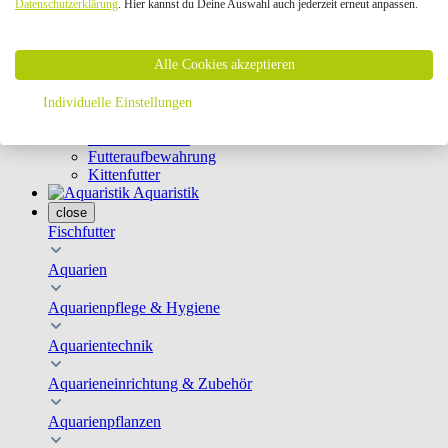
Datenschutzerklärung
. Hier kannst du Deine Auswahl auch jederzeit erneut anpassen.
Geschirre & Leinen
Katzenklappen
Schutznetze
Alle Cookies akzeptieren
Kippfensterschutz
Katzenkameras
Futternäpfe
Individuelle Einstellungen
Trinkbrunnen
Futterautomaten
Futteraufbewahrung
Kittenfutter
Aquaristik
close
Fischfutter
Aquarien
Aquarienpflege & Hygiene
Aquarientechnik
Aquarieneinrichtung & Zubehör
Aquarienpflanzen