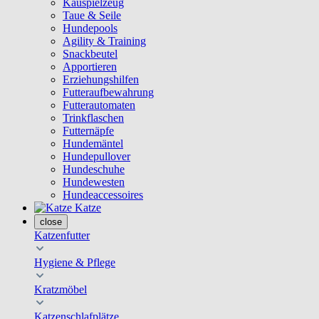
Kauspielzeug
Taue & Seile
Hundepools
Agility & Training
Snackbeutel
Apportieren
Erziehungshilfen
Futteraufbewahrung
Futterautomaten
Trinkflaschen
Futternäpfe
Hundemäntel
Hundepullover
Hundeschuhe
Hundewesten
Hundeaccessoires
Katze
close
Katzenfutter
Hygiene & Pflege
Kratzmöbel
Katzenschlafplätze