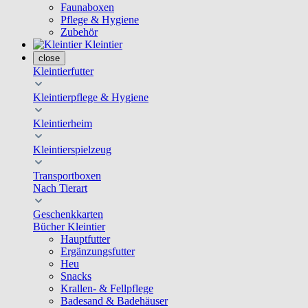
Faunaboxen
Pflege & Hygiene
Zubehör
Kleintier
close
Kleintierfutter
Kleintierpflege & Hygiene
Kleintierheim
Kleintierspielzeug
Transportboxen
Nach Tierart
Geschenkkarten
Bücher Kleintier
Hauptfutter
Ergänzungsfutter
Heu
Snacks
Krallen- & Fellpflege
Badesand & Badehäuser