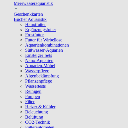
Meerwasseraquaristik
Geschenkkarten
Bücher Aquaristik
Hauptfutter
Ergänzungsfutter
Frostfutter
Futter für Wirbellose
Aquarienkombinationen
Süßwasser-Aquarien
Einsteiger-Sets
Nano-Aquarien
Aquarien-Möbel
Wasserpflege
Algenbekämpfung
Pflanzenpflege
Wassertests
Reinigen
Pumpen
Filter
Heizer & Kühler
Beleuchtung
Belüftung
CO2-Technik
Futterautomaten