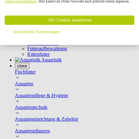
Datenschutzerklärung
. Hier kannst du Deine Auswahl auch jederzeit erneut anpassen.
Geschirre & Leinen
Katzenklappen
Schutznetze
Alle Cookies akzeptieren
Kippfensterschutz
Katzenkameras
Futternäpfe
Individuelle Einstellungen
Trinkbrunnen
Futterautomaten
Futteraufbewahrung
Kittenfutter
Aquaristik
close
Fischfutter
Aquarien
Aquarienpflege & Hygiene
Aquarientechnik
Aquarieneinrichtung & Zubehör
Aquarienpflanzen