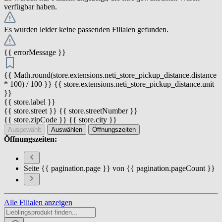
verfügbar haben.
Es wurden leider keine passenden Filialen gefunden.
{{ errorMessage }}
{{ Math.round(store.extensions.neti_store_pickup_distance.distance
* 100) / 100 }} {{ store.extensions.neti_store_pickup_distance.unit
}}
{{ store.label }}
{{ store.street }} {{ store.streetNumber }}
{{ store.zipCode }} {{ store.city }}
Ausgewählt
Auswählen
Öffnungszeiten
Öffnungszeiten:
Seite {{ pagination.page }} von {{ pagination.pageCount }}
Alle Filialen anzeigen