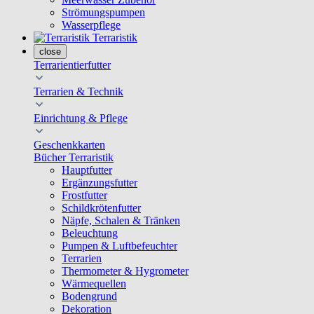
Strömungspumpen
Wasserpflege
Terraristik
close
Terrarientierfutter
Terrarien & Technik
Einrichtung & Pflege
Geschenkkarten
Bücher Terraristik
Hauptfutter
Ergänzungsfutter
Frostfutter
Schildkrötenfutter
Näpfe, Schalen & Tränken
Beleuchtung
Pumpen & Luftbefeuchter
Terrarien
Thermometer & Hygrometer
Wärmequellen
Bodengrund
Dekoration