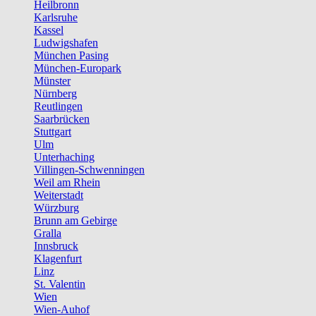
Heilbronn
Karlsruhe
Kassel
Ludwigshafen
München Pasing
München-Europark
Münster
Nürnberg
Reutlingen
Saarbrücken
Stuttgart
Ulm
Unterhaching
Villingen-Schwenningen
Weil am Rhein
Weiterstadt
Würzburg
Brunn am Gebirge
Gralla
Innsbruck
Klagenfurt
Linz
St. Valentin
Wien
Wien-Auhof