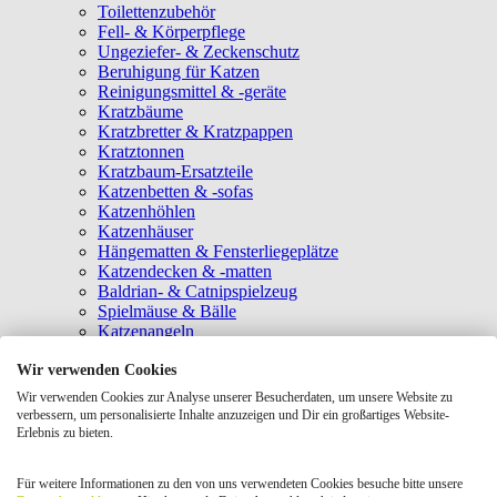
Toilettenzubehör
Fell- & Körperpflege
Ungeziefer- & Zeckenschutz
Beruhigung für Katzen
Reinigungsmittel & -geräte
Kratzbäume
Kratzbretter & Kratzpappen
Kratztonnen
Kratzbaum-Ersatzteile
Katzenbetten & -sofas
Katzenhöhlen
Katzenhäuser
Hängematten & Fensterliegeplätze
Katzendecken & -matten
Baldrian- & Catnipspielzeug
Spielmäuse & Bälle
Katzenangeln
Intelligenzspielzeug
Wir verwenden Cookies
Laserpointer & Elektrospielzeug
Katzentunnel
Wir verwenden Cookies zur Analyse unserer Besucherdaten, um unsere Website zu
Clicker & Target Sticks für Katzen
verbessern, um personalisierte Inhalte anzuzeigen und Dir ein großartiges Website-
Weiteres Katzenspielzeug
Erlebnis zu bieten.
Transportboxen
Halsbänder
Für weitere Informationen zu den von uns verwendeten Cookies besuche bitte unsere
Tragetaschen