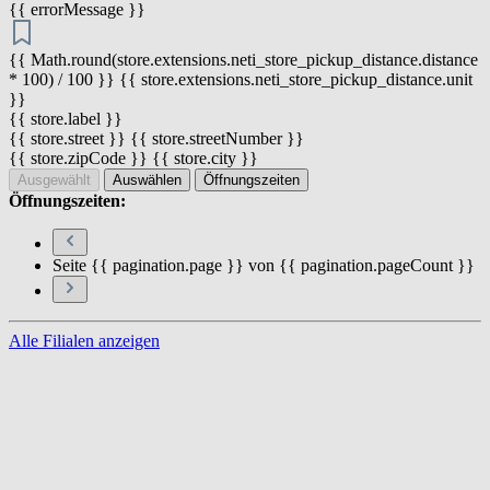
{{ errorMessage }}
{{ Math.round(store.extensions.neti_store_pickup_distance.distance
* 100) / 100 }} {{ store.extensions.neti_store_pickup_distance.unit
}}
{{ store.label }}
{{ store.street }} {{ store.streetNumber }}
{{ store.zipCode }} {{ store.city }}
Ausgewählt
Auswählen
Öffnungszeiten
Öffnungszeiten:
Seite {{ pagination.page }} von {{ pagination.pageCount }}
Alle Filialen anzeigen