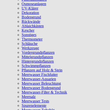
Osmoseanlagen
UV-Klärer
Dekoration
Bodengrund
Rückwände
Ablaichkästen
Kescher
Sonstiges
Thermometer
Schläuche
Werkzeuge
Vordergrundpflanzen
Mittelgrundpflanzen
Hintergrundpflanzen
Schwimmpflanzen
Pflanzen auf Holz & Stein
Meerwasser Fischfutter
Meerwasser-Aquarien
Meerwasser Beleuchtung
Meerwasser Bodengrund
Meerwasser-Filter & Technik
Meersalz
Meerwasser Tests
Spurenelemente
Meerwasser Zubehör