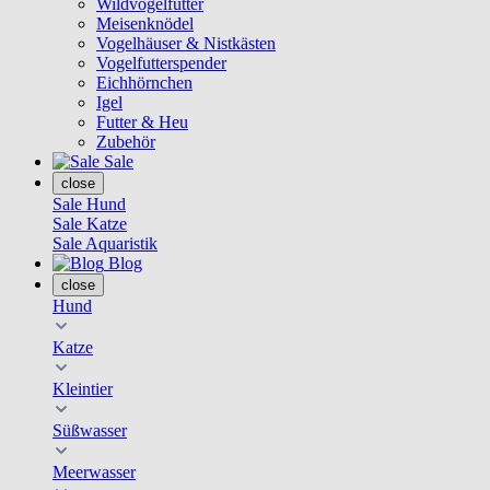
Wildvogelfutter
Meisenknödel
Vogelhäuser & Nistkästen
Vogelfutterspender
Eichhörnchen
Igel
Futter & Heu
Zubehör
Sale
close
Sale Hund
Sale Katze
Sale Aquaristik
Blog
close
Hund
Katze
Kleintier
Süßwasser
Meerwasser