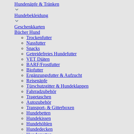
Hundenäpfe & Tränken
Hundebekleidung
Geschenkkarten
Bücher Hund
Trockenfutter
Nassfutter
Snacks
Getreidefreies Hundefutter
VET Diäten
BARF/Frostfutter
Biofutter
Ergänzungsfutter & Aufzucht
Reisenäpfe
Türschutzgitter & Hundeklappen
Fahrradzubehör
Tragetaschen
Autozubehör
Transport- & Gitterboxen
Hundebetten
Hundekissen
Hundehöhlen
Hundedecken