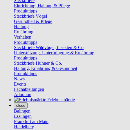
Steckbriefe
Einrichtung, Haltung & Pflege
Produkttipps
Steckbriefe Vögel
Gesundheit & Pflege
Haltung
Ernährung
Verhalten
Produkttipps
Steckbriefe Wildvögel, Insekten & Co
Unterstützung, Unterbringung & Ernährung
Produkttipps
Steckbriefe Hühner & Co.
Haltung, Ernährung & Gesundheit
Produkttipps
News
Events
Fachabteilungen
Adoption
Erlebnismärkte
close
Balingen
Esslingen
Frankfurt am Main
Heidelberg