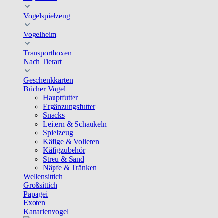
Vogelspielzeug
Vogelheim
Transportboxen
Nach Tierart
Geschenkkarten
Bücher Vogel
Hauptfutter
Ergänzungsfutter
Snacks
Leitern & Schaukeln
Spielzeug
Käfige & Volieren
Käfigzubehör
Streu & Sand
Näpfe & Tränken
Wellensittich
Großsittich
Papagei
Exoten
Kanarienvogel