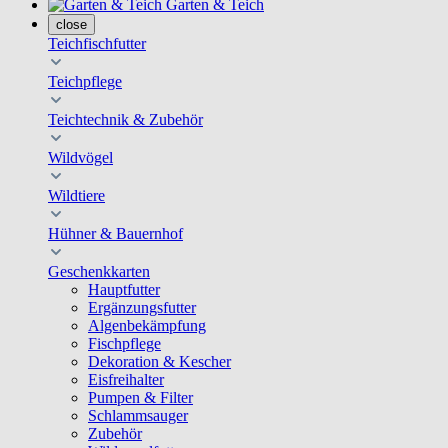
Garten & Teich
close
Teichfischfutter
Teichpflege
Teichtechnik & Zubehör
Wildvögel
Wildtiere
Hühner & Bauernhof
Geschenkkarten
Hauptfutter
Ergänzungsfutter
Algenbekämpfung
Fischpflege
Dekoration & Kescher
Eisfreihalter
Pumpen & Filter
Schlammsauger
Zubehör