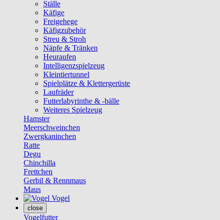
Ställe
Käfige
Freigehege
Käfigzubehör
Streu & Stroh
Näpfe & Tränken
Heuraufen
Intelligenzspielzeug
Kleintiertunnel
Spielplätze & Klettergerüste
Laufräder
Futterlabyrinthe & -bälle
Weiteres Spielzeug
Hamster
Meerschweinchen
Zwergkaninchen
Ratte
Degu
Chinchilla
Frettchen
Gerbil & Rennmaus
Maus
Vogel
close
Vogelfutter