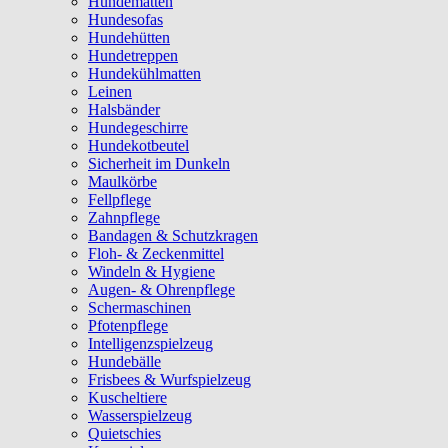
Hundematten
Hundesofas
Hundehütten
Hundetreppen
Hundekühlmatten
Leinen
Halsbänder
Hundegeschirre
Hundekotbeutel
Sicherheit im Dunkeln
Maulkörbe
Fellpflege
Zahnpflege
Bandagen & Schutzkragen
Floh- & Zeckenmittel
Windeln & Hygiene
Augen- & Ohrenpflege
Schermaschinen
Pfotenpflege
Intelligenzspielzeug
Hundebälle
Frisbees & Wurfspielzeug
Kuscheltiere
Wasserspielzeug
Quietschies