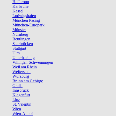
Heilbronn
Karlsruhe
Kassel
Ludwigshafen
München Pasing
München-Europark
Münster
Nürnberg
Reutlingen
Saarbrücken
Stuttgart
Ulm
Unterhaching
Villingen-Schwenningen
Weil am Rhein
Weiterstadt
Würzburg
Brunn am Gebirge
Gralla
Innsbruck
Klagenfurt
Linz
St. Valentin
Wien
Wien-Auhof