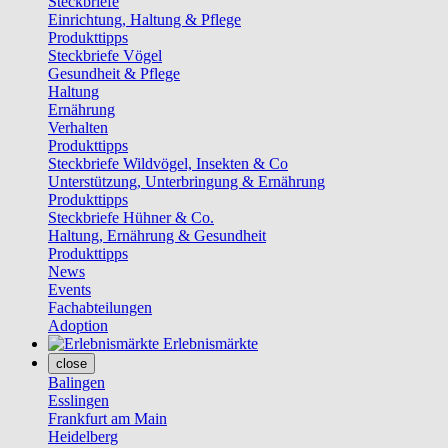
Steckbriefe
Einrichtung, Haltung & Pflege
Produkttipps
Steckbriefe Vögel
Gesundheit & Pflege
Haltung
Ernährung
Verhalten
Produkttipps
Steckbriefe Wildvögel, Insekten & Co
Unterstützung, Unterbringung & Ernährung
Produkttipps
Steckbriefe Hühner & Co.
Haltung, Ernährung & Gesundheit
Produkttipps
News
Events
Fachabteilungen
Adoption
Erlebnismärkte
close
Balingen
Esslingen
Frankfurt am Main
Heidelberg