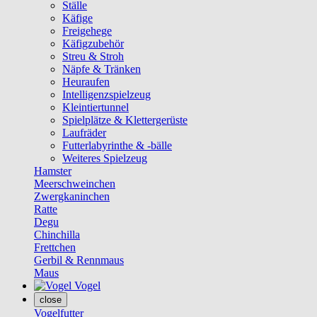
Ställe
Käfige
Freigehege
Käfigzubehör
Streu & Stroh
Näpfe & Tränken
Heuraufen
Intelligenzspielzeug
Kleintiertunnel
Spielplätze & Klettergerüste
Laufräder
Futterlabyrinthe & -bälle
Weiteres Spielzeug
Hamster
Meerschweinchen
Zwergkaninchen
Ratte
Degu
Chinchilla
Frettchen
Gerbil & Rennmaus
Maus
Vogel
close
Vogelfutter