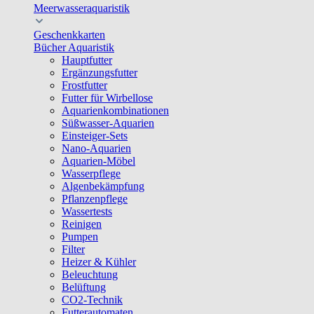
Meerwasseraquaristik
Geschenkkarten
Bücher Aquaristik
Hauptfutter
Ergänzungsfutter
Frostfutter
Futter für Wirbellose
Aquarienkombinationen
Süßwasser-Aquarien
Einsteiger-Sets
Nano-Aquarien
Aquarien-Möbel
Wasserpflege
Algenbekämpfung
Pflanzenpflege
Wassertests
Reinigen
Pumpen
Filter
Heizer & Kühler
Beleuchtung
Belüftung
CO2-Technik
Futterautomaten