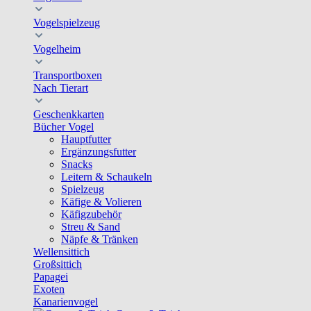
Vogelspielzeug
Vogelheim
Transportboxen
Nach Tierart
Geschenkkarten
Bücher Vogel
Hauptfutter
Ergänzungsfutter
Snacks
Leitern & Schaukeln
Spielzeug
Käfige & Volieren
Käfigzubehör
Streu & Sand
Näpfe & Tränken
Wellensittich
Großsittich
Papagei
Exoten
Kanarienvogel