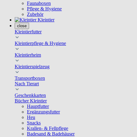
Faunaboxen
Pflege & Hygiene
Zubehör
Kleintier
close
Kleintierfutter
Kleintierpflege & Hygiene
Kleintierheim
Kleintierspielzeug
Transportboxen
Nach Tierart
Geschenkkarten
Bücher Kleintier
Hauptfutter
Ergänzungsfutter
Heu
Snacks
Krallen- & Fellpflege
Badesand & Badehäuser