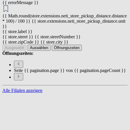
{{ errorMessage }}
{{ Math.round(store.extensions.neti_store_pickup_distance.distance
* 100) / 100 }} {{ store.extensions.neti_store_pickup_distance.unit
}}
{{ store.label }}
{{ store.street }} {{ store.streetNumber }}
{{ store.zipCode }} {{ store.city }}
Ausgewählt
Auswählen
Öffnungszeiten
Öffnungszeiten:
Seite {{ pagination.page }} von {{ pagination.pageCount }}
Alle Filialen anzeigen