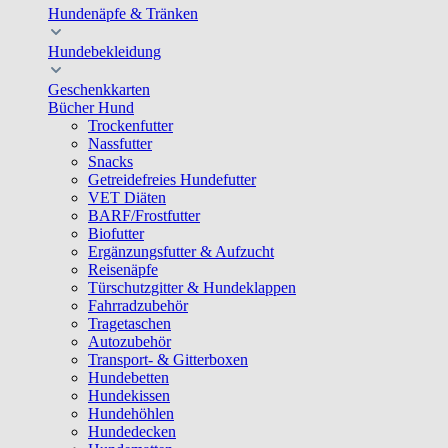
Hundenäpfe & Tränken
Hundebekleidung
Geschenkkarten
Bücher Hund
Trockenfutter
Nassfutter
Snacks
Getreidefreies Hundefutter
VET Diäten
BARF/Frostfutter
Biofutter
Ergänzungsfutter & Aufzucht
Reisenäpfe
Türschutzgitter & Hundeklappen
Fahrradzubehör
Tragetaschen
Autozubehör
Transport- & Gitterboxen
Hundebetten
Hundekissen
Hundehöhlen
Hundedecken