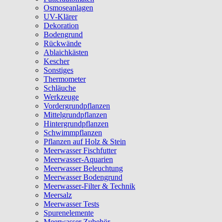
Osmoseanlagen
UV-Klärer
Dekoration
Bodengrund
Rückwände
Ablaichkästen
Kescher
Sonstiges
Thermometer
Schläuche
Werkzeuge
Vordergrundpflanzen
Mittelgrundpflanzen
Hintergrundpflanzen
Schwimmpflanzen
Pflanzen auf Holz & Stein
Meerwasser Fischfutter
Meerwasser-Aquarien
Meerwasser Beleuchtung
Meerwasser Bodengrund
Meerwasser-Filter & Technik
Meersalz
Meerwasser Tests
Spurenelemente
Meerwasser Zubehör