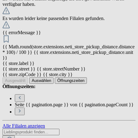
verfügbar haben.
Es wurden leider keine passenden Filialen gefunden.
{{ errorMessage }}
{{ Math.round(store.extensions.neti_store_pickup_distance.distance
* 100) / 100 }} {{ store.extensions.neti_store_pickup_distance.unit
}}
{{ store.label }}
{{ store.street }} {{ store.streetNumber }}
{{ store.zipCode }} {{ store.city }}
Ausgewählt
Auswählen
Öffnungszeiten
Öffnungszeiten:
Seite {{ pagination.page }} von {{ pagination.pageCount }}
Alle Filialen anzeigen