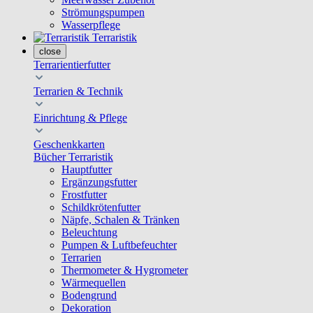
Strömungspumpen
Wasserpflege
Terraristik
close
Terrarientierfutter
Terrarien & Technik
Einrichtung & Pflege
Geschenkkarten
Bücher Terraristik
Hauptfutter
Ergänzungsfutter
Frostfutter
Schildkrötenfutter
Näpfe, Schalen & Tränken
Beleuchtung
Pumpen & Luftbefeuchter
Terrarien
Thermometer & Hygrometer
Wärmequellen
Bodengrund
Dekoration