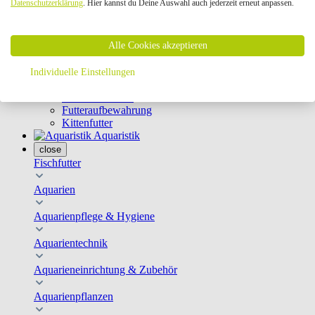
Datenschutzerklärung
. Hier kannst du Deine Auswahl auch jederzeit erneut anpassen.
Geschirre & Leinen
Katzenklappen
Schutznetze
Alle Cookies akzeptieren
Kippfensterschutz
Katzenkameras
Futternäpfe
Individuelle Einstellungen
Trinkbrunnen
Futterautomaten
Futteraufbewahrung
Kittenfutter
Aquaristik
close
Fischfutter
Aquarien
Aquarienpflege & Hygiene
Aquarientechnik
Aquarieneinrichtung & Zubehör
Aquarienpflanzen