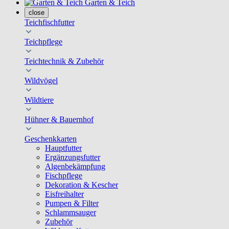
Garten & Teich
close
Teichfischfutter
Teichpflege
Teichtechnik & Zubehör
Wildvögel
Wildtiere
Hühner & Bauernhof
Geschenkkarten
Hauptfutter
Ergänzungsfutter
Algenbekämpfung
Fischpflege
Dekoration & Kescher
Eisfreihalter
Pumpen & Filter
Schlammsauger
Zubehör