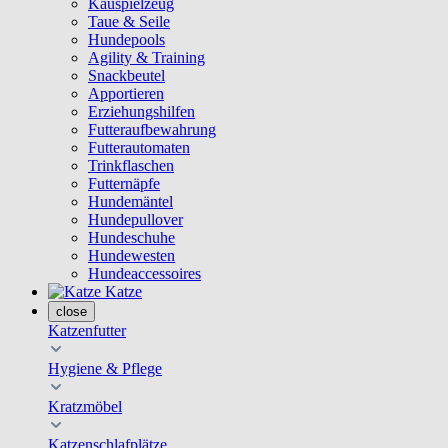
Kauspielzeug
Taue & Seile
Hundepools
Agility & Training
Snackbeutel
Apportieren
Erziehungshilfen
Futteraufbewahrung
Futterautomaten
Trinkflaschen
Futternäpfe
Hundemäntel
Hundepullover
Hundeschuhe
Hundewesten
Hundeaccessoires
Katze
close
Katzenfutter
Hygiene & Pflege
Kratzmöbel
Katzenschlafplätze