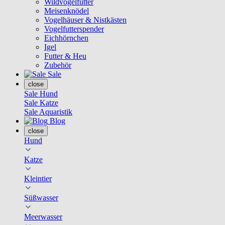
Wildvogelfutter
Meisenknödel
Vogelhäuser & Nistkästen
Vogelfutterspender
Eichhörnchen
Igel
Futter & Heu
Zubehör
Sale
close
Sale Hund
Sale Katze
Sale Aquaristik
Blog
close
Hund
Katze
Kleintier
Süßwasser
Meerwasser