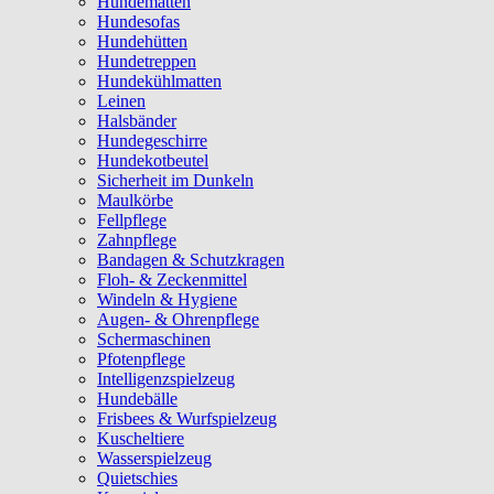
Hundematten
Hundesofas
Hundehütten
Hundetreppen
Hundekühlmatten
Leinen
Halsbänder
Hundegeschirre
Hundekotbeutel
Sicherheit im Dunkeln
Maulkörbe
Fellpflege
Zahnpflege
Bandagen & Schutzkragen
Floh- & Zeckenmittel
Windeln & Hygiene
Augen- & Ohrenpflege
Schermaschinen
Pfotenpflege
Intelligenzspielzeug
Hundebälle
Frisbees & Wurfspielzeug
Kuscheltiere
Wasserspielzeug
Quietschies