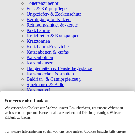
Toilettenzubehör
Fell- & Körperpflege
Ungeziefer- & Zeckenschutz
Beruhigung für Katzen
Reinigungsmittel & -geräte
Kratzbäume
Kratzbretter & Kratzpappen
Kratztonnen
Kratzbaum-Ersatzteile
Katzenbetten & -sofas
Katzenhöhlen
Katzenhäuser
Hängematten & Fensterliegeplätze
Katzendecken & -matten
Baldrian- & Catnipspielzeug
Spielmäuse & Bälle
Katzenangeln
Intelligenzspielzeug
Wir verwenden Cookies
Laserpointer & Elektrospielzeug
Katzentunnel
Wir verwenden Cookies zur Analyse unserer Besucherdaten, um unsere Website zu
Clicker & Target Sticks für Katzen
verbessern, um personalisierte Inhalte anzuzeigen und Dir ein großartiges Website-
Weiteres Katzenspielzeug
Erlebnis zu bieten.
Transportboxen
Halsbänder
Für weitere Informationen zu den von uns verwendeten Cookies besuche bitte unsere
Tragetaschen