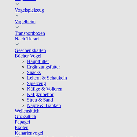
Vogelspielzeug
Vogelheim
Transportboxen
Nach Tierart
Geschenkkarten
Bücher Vogel
Hauptfutter
Ergänzungsfutter
Snacks
Leitern & Schaukeln
Spielzeug
Käfige & Volieren
Käfigzubehör
Streu & Sand
Näpfe & Tränken
Wellensittich
Großsittich
Papagei
Exoten
Kanarienvogel