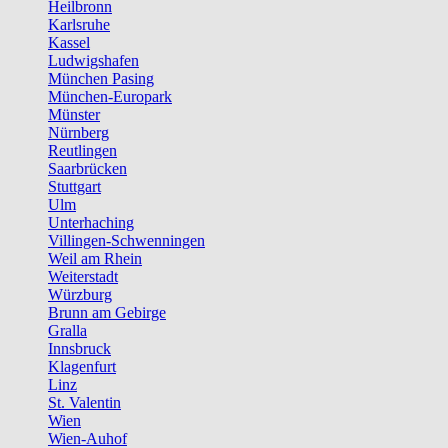
Heilbronn
Karlsruhe
Kassel
Ludwigshafen
München Pasing
München-Europark
Münster
Nürnberg
Reutlingen
Saarbrücken
Stuttgart
Ulm
Unterhaching
Villingen-Schwenningen
Weil am Rhein
Weiterstadt
Würzburg
Brunn am Gebirge
Gralla
Innsbruck
Klagenfurt
Linz
St. Valentin
Wien
Wien-Auhof