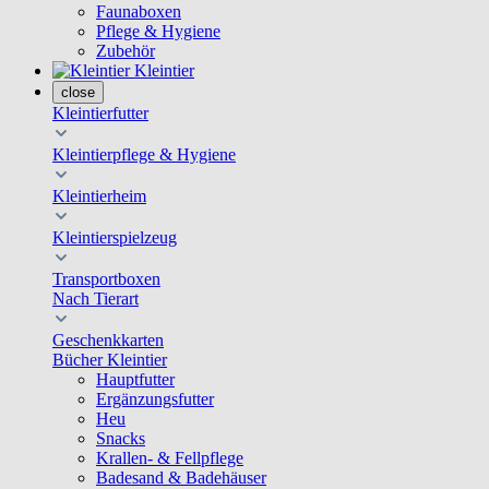
Faunaboxen
Pflege & Hygiene
Zubehör
Kleintier
close
Kleintierfutter
Kleintierpflege & Hygiene
Kleintierheim
Kleintierspielzeug
Transportboxen
Nach Tierart
Geschenkkarten
Bücher Kleintier
Hauptfutter
Ergänzungsfutter
Heu
Snacks
Krallen- & Fellpflege
Badesand & Badehäuser