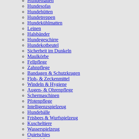
Hundematten
Hundesofas
Hundehütten
Hundetreppen
Hundekühlmatten
Leinen
Halsbänder
Hundegeschirre
Hundekotbeutel
Sicherheit im Dunkeln
Maulkörbe
Fellpflege
Zahnpflege
Bandagen & Schutzkragen
Floh- & Zeckenmittel
Windeln & Hygiene
Augen- & Ohrenpflege
Schermaschinen
Pfotenpflege
Intelligenzspielzeug
Hundebälle
Frisbees & Wurfspielzeug
Kuscheltiere
Wasserspielzeug
Quietschies