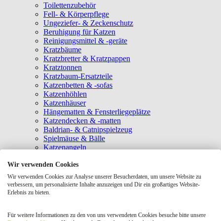
Toilettenzubehör
Fell- & Körperpflege
Ungeziefer- & Zeckenschutz
Beruhigung für Katzen
Reinigungsmittel & -geräte
Kratzbäume
Kratzbretter & Kratzpappen
Kratztonnen
Kratzbaum-Ersatzteile
Katzenbetten & -sofas
Katzenhöhlen
Katzenhäuser
Hängematten & Fensterliegeplätze
Katzendecken & -matten
Baldrian- & Catnipspielzeug
Spielmäuse & Bälle
Katzenangeln
Intelligenzspielzeug
Wir verwenden Cookies
Laserpointer & Elektrospielzeug
Katzentunnel
Wir verwenden Cookies zur Analyse unserer Besucherdaten, um unsere Website zu
Clicker & Target Sticks für Katzen
verbessern, um personalisierte Inhalte anzuzeigen und Dir ein großartiges Website-
Weiteres Katzenspielzeug
Erlebnis zu bieten.
Transportboxen
Halsbänder
Für weitere Informationen zu den von uns verwendeten Cookies besuche bitte unsere
Tragetaschen