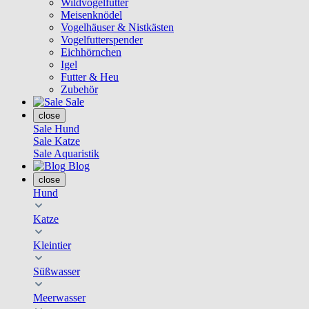
Wildvogelfutter
Meisenknödel
Vogelhäuser & Nistkästen
Vogelfutterspender
Eichhörnchen
Igel
Futter & Heu
Zubehör
Sale
close
Sale Hund
Sale Katze
Sale Aquaristik
Blog
close
Hund
Katze
Kleintier
Süßwasser
Meerwasser