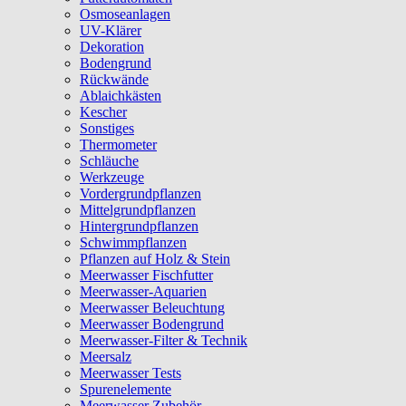
Osmoseanlagen
UV-Klärer
Dekoration
Bodengrund
Rückwände
Ablaichkästen
Kescher
Sonstiges
Thermometer
Schläuche
Werkzeuge
Vordergrundpflanzen
Mittelgrundpflanzen
Hintergrundpflanzen
Schwimmpflanzen
Pflanzen auf Holz & Stein
Meerwasser Fischfutter
Meerwasser-Aquarien
Meerwasser Beleuchtung
Meerwasser Bodengrund
Meerwasser-Filter & Technik
Meersalz
Meerwasser Tests
Spurenelemente
Meerwasser Zubehör