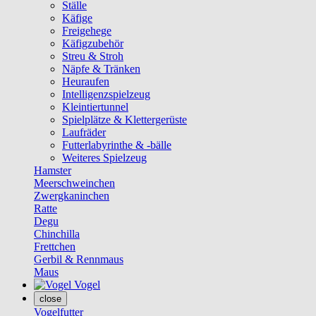
Ställe
Käfige
Freigehege
Käfigzubehör
Streu & Stroh
Näpfe & Tränken
Heuraufen
Intelligenzspielzeug
Kleintiertunnel
Spielplätze & Klettergerüste
Laufräder
Futterlabyrinthe & -bälle
Weiteres Spielzeug
Hamster
Meerschweinchen
Zwergkaninchen
Ratte
Degu
Chinchilla
Frettchen
Gerbil & Rennmaus
Maus
Vogel
close
Vogelfutter