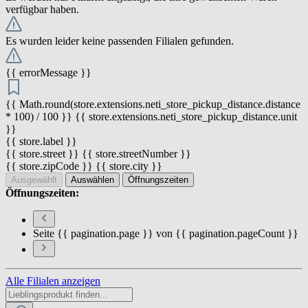
verfügbar haben.
Es wurden leider keine passenden Filialen gefunden.
{{ errorMessage }}
{{ Math.round(store.extensions.neti_store_pickup_distance.distance
* 100) / 100 }} {{ store.extensions.neti_store_pickup_distance.unit
}}
{{ store.label }}
{{ store.street }} {{ store.streetNumber }}
{{ store.zipCode }} {{ store.city }}
Ausgewählt
Auswählen
Öffnungszeiten
Öffnungszeiten:
Seite {{ pagination.page }} von {{ pagination.pageCount }}
Alle Filialen anzeigen