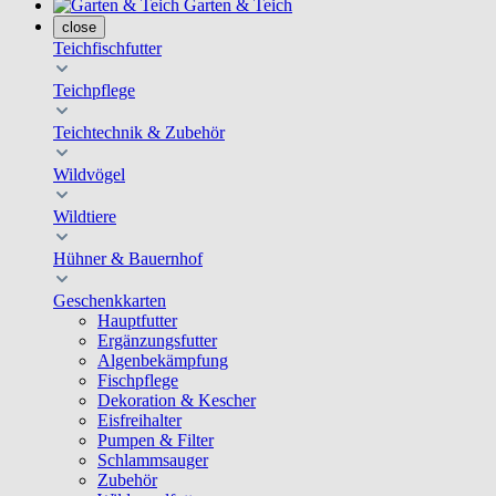
Garten & Teich
close
Teichfischfutter
Teichpflege
Teichtechnik & Zubehör
Wildvögel
Wildtiere
Hühner & Bauernhof
Geschenkkarten
Hauptfutter
Ergänzungsfutter
Algenbekämpfung
Fischpflege
Dekoration & Kescher
Eisfreihalter
Pumpen & Filter
Schlammsauger
Zubehör