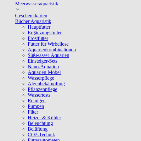
Meerwasseraquaristik
Geschenkkarten
Bücher Aquaristik
Hauptfutter
Ergänzungsfutter
Frostfutter
Futter für Wirbellose
Aquarienkombinationen
Süßwasser-Aquarien
Einsteiger-Sets
Nano-Aquarien
Aquarien-Möbel
Wasserpflege
Algenbekämpfung
Pflanzenpflege
Wassertests
Reinigen
Pumpen
Filter
Heizer & Kühler
Beleuchtung
Belüftung
CO2-Technik
Futterautomaten