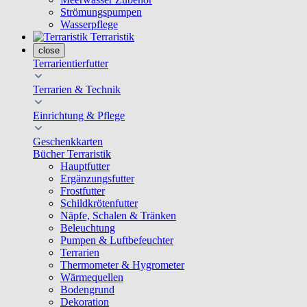
Strömungspumpen
Wasserpflege
Terraristik
close
Terrarientierfutter
Terrarien & Technik
Einrichtung & Pflege
Geschenkkarten
Bücher Terraristik
Hauptfutter
Ergänzungsfutter
Frostfutter
Schildkrötenfutter
Näpfe, Schalen & Tränken
Beleuchtung
Pumpen & Luftbefeuchter
Terrarien
Thermometer & Hygrometer
Wärmequellen
Bodengrund
Dekoration