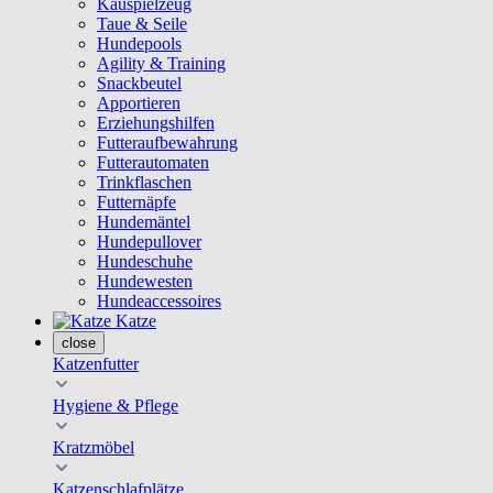
Kauspielzeug
Taue & Seile
Hundepools
Agility & Training
Snackbeutel
Apportieren
Erziehungshilfen
Futteraufbewahrung
Futterautomaten
Trinkflaschen
Futternäpfe
Hundemäntel
Hundepullover
Hundeschuhe
Hundewesten
Hundeaccessoires
Katze
close
Katzenfutter
Hygiene & Pflege
Kratzmöbel
Katzenschlafplätze