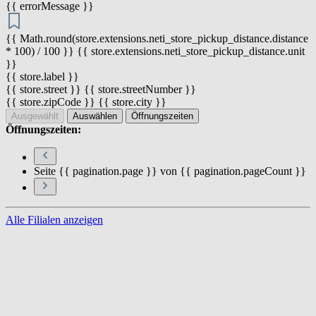
{{ errorMessage }}
{{ Math.round(store.extensions.neti_store_pickup_distance.distance
* 100) / 100 }} {{ store.extensions.neti_store_pickup_distance.unit
}}
{{ store.label }}
{{ store.street }} {{ store.streetNumber }}
{{ store.zipCode }} {{ store.city }}
Ausgewählt
Auswählen
Öffnungszeiten
Öffnungszeiten:
Seite {{ pagination.page }} von {{ pagination.pageCount }}
Alle Filialen anzeigen