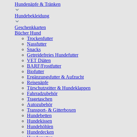
Hundenäpfe & Tränken
Hundebekleidung
Geschenkkarten
Bücher Hund
Trockenfutter
Nassfutter
Snacks
Getreidefreies Hundefutter
VET Diäten
BARF/Frostfutter
Biofutter
Ergänzungsfutter & Aufzucht
Reisenäpfe
Türschutzgitter & Hundeklappen
Fahrradzubehör
Tragetaschen
Autozubehör
Transport- & Gitterboxen
Hundebetten
Hundekissen
Hundehöhlen
Hundedecken