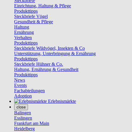
Steckbriefe
Einrichtung, Haltung & Pflege
Produkttipps
Steckbriefe Vögel
Gesundheit & Pflege
Haltung
Ernährung
Verhalten
Produkttipps
Steckbriefe Wildvögel, Insekten & Co
Unterstützung, Unterbringung & Ernährung
Produkttipps
Steckbriefe Hühner & Co.
Haltung, Ernährung & Gesundheit
Produkttipps
News
Events
Fachabteilungen
Adoption
Erlebnismärkte
close
Balingen
Esslingen
Frankfurt am Main
Heidelberg