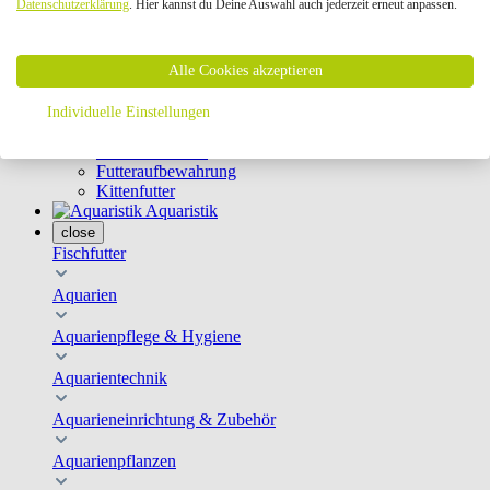
Datenschutzerklärung
. Hier kannst du Deine Auswahl auch jederzeit erneut anpassen.
Geschirre & Leinen
Katzenklappen
Schutznetze
Alle Cookies akzeptieren
Kippfensterschutz
Katzenkameras
Futternäpfe
Individuelle Einstellungen
Trinkbrunnen
Futterautomaten
Futteraufbewahrung
Kittenfutter
Aquaristik
close
Fischfutter
Aquarien
Aquarienpflege & Hygiene
Aquarientechnik
Aquarieneinrichtung & Zubehör
Aquarienpflanzen