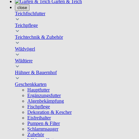
Garten & Teich
close
Teichfischfutter
Teichpflege
Teichtechnik & Zubehör
Wildvögel
Wildtiere
Hühner & Bauernhof
Geschenkkarten
Hauptfutter
Ergänzungsfutter
Algenbekämpfung
Fischpflege
Dekoration & Kescher
Eisfreihalter
Pumpen & Filter
Schlammsauger
Zubehör