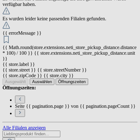
verfügbar haben.
Es wurden leider keine passenden Filialen gefunden.
{{ errorMessage }}
{{ Math.round(store.extensions.neti_store_pickup_distance.distance
* 100) / 100 }} {{ store.extensions.neti_store_pickup_distance.unit
}}
{{ store.label }}
{{ store.street }} {{ store.streetNumber }}
{{ store.zipCode }} {{ store.city }}
Ausgewählt
Auswählen
Öffnungszeiten
Öffnungszeiten:
Seite {{ pagination.page }} von {{ pagination.pageCount }}
Alle Filialen anzeigen