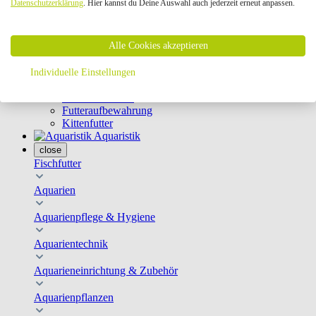
Datenschutzerklärung
. Hier kannst du Deine Auswahl auch jederzeit erneut anpassen.
Geschirre & Leinen
Katzenklappen
Schutznetze
Alle Cookies akzeptieren
Kippfensterschutz
Katzenkameras
Futternäpfe
Individuelle Einstellungen
Trinkbrunnen
Futterautomaten
Futteraufbewahrung
Kittenfutter
Aquaristik
close
Fischfutter
Aquarien
Aquarienpflege & Hygiene
Aquarientechnik
Aquarieneinrichtung & Zubehör
Aquarienpflanzen