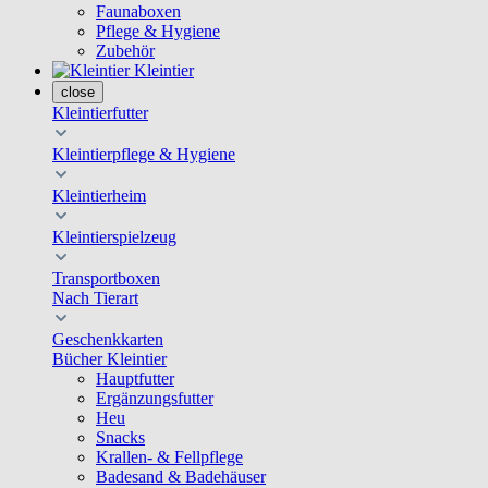
Faunaboxen
Pflege & Hygiene
Zubehör
Kleintier
close
Kleintierfutter
Kleintierpflege & Hygiene
Kleintierheim
Kleintierspielzeug
Transportboxen
Nach Tierart
Geschenkkarten
Bücher Kleintier
Hauptfutter
Ergänzungsfutter
Heu
Snacks
Krallen- & Fellpflege
Badesand & Badehäuser