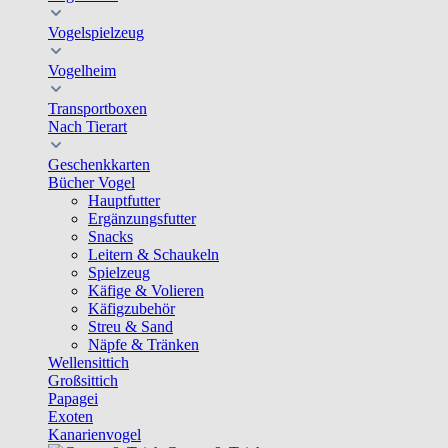
Vogelspielzeug
Vogelheim
Transportboxen
Nach Tierart
Geschenkkarten
Bücher Vogel
Hauptfutter
Ergänzungsfutter
Snacks
Leitern & Schaukeln
Spielzeug
Käfige & Volieren
Käfigzubehör
Streu & Sand
Näpfe & Tränken
Wellensittich
Großsittich
Papagei
Exoten
Kanarienvogel