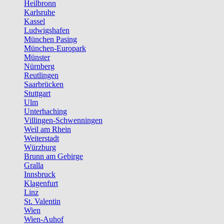
Heilbronn
Karlsruhe
Kassel
Ludwigshafen
München Pasing
München-Europark
Münster
Nürnberg
Reutlingen
Saarbrücken
Stuttgart
Ulm
Unterhaching
Villingen-Schwenningen
Weil am Rhein
Weiterstadt
Würzburg
Brunn am Gebirge
Gralla
Innsbruck
Klagenfurt
Linz
St. Valentin
Wien
Wien-Auhof