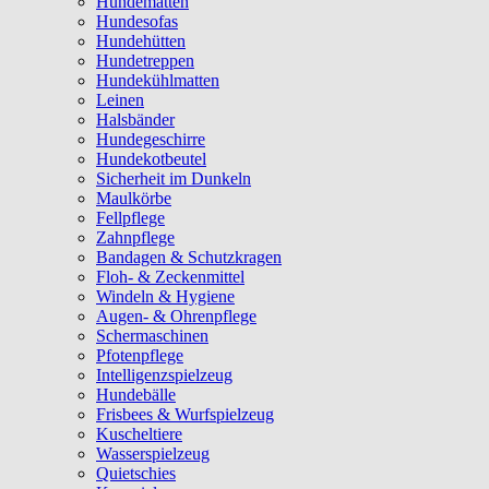
Hundematten
Hundesofas
Hundehütten
Hundetreppen
Hundekühlmatten
Leinen
Halsbänder
Hundegeschirre
Hundekotbeutel
Sicherheit im Dunkeln
Maulkörbe
Fellpflege
Zahnpflege
Bandagen & Schutzkragen
Floh- & Zeckenmittel
Windeln & Hygiene
Augen- & Ohrenpflege
Schermaschinen
Pfotenpflege
Intelligenzspielzeug
Hundebälle
Frisbees & Wurfspielzeug
Kuscheltiere
Wasserspielzeug
Quietschies