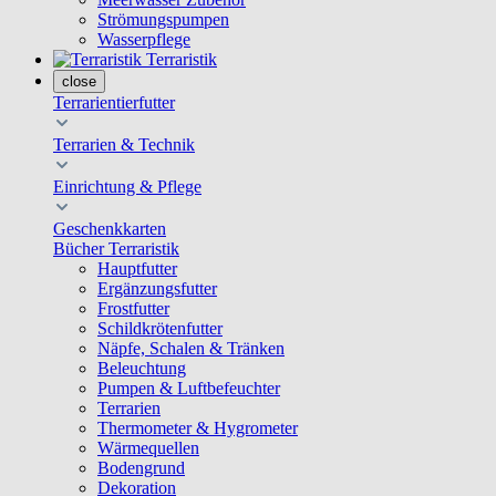
Strömungspumpen
Wasserpflege
Terraristik
close
Terrarientierfutter
Terrarien & Technik
Einrichtung & Pflege
Geschenkkarten
Bücher Terraristik
Hauptfutter
Ergänzungsfutter
Frostfutter
Schildkrötenfutter
Näpfe, Schalen & Tränken
Beleuchtung
Pumpen & Luftbefeuchter
Terrarien
Thermometer & Hygrometer
Wärmequellen
Bodengrund
Dekoration