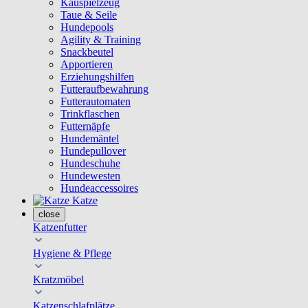
Kauspielzeug
Taue & Seile
Hundepools
Agility & Training
Snackbeutel
Apportieren
Erziehungshilfen
Futteraufbewahrung
Futterautomaten
Trinkflaschen
Futternäpfe
Hundemäntel
Hundepullover
Hundeschuhe
Hundewesten
Hundeaccessoires
Katze
close
Katzenfutter
Hygiene & Pflege
Kratzmöbel
Katzenschlafplätze