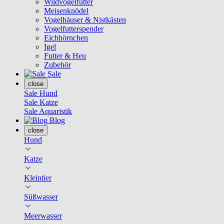
Wildvogelfutter
Meisenknödel
Vogelhäuser & Nistkästen
Vogelfutterspender
Eichhörnchen
Igel
Futter & Heu
Zubehör
Sale
close
Sale Hund
Sale Katze
Sale Aquaristik
Blog
close
Hund
Katze
Kleintier
Süßwasser
Meerwasser