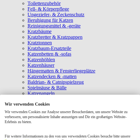
Toilettenzubehör
Fell- & Körperpflege
Ungeziefer- & Zeckenschutz
Beruhigung für Katzen
Reinigungsmittel & -geräte
Kratzbäume
Kratzbretter & Kratzpappen
Kratztonnen
Kratzbaum-Ersatzteile
Katzenbetten & -sofas
Katzenhöhlen
Katzenhäuser
Hängematten & Fensterliegeplätze
Katzendecken & -matten
Baldrian- & Catnipspielzeug
Spielmäuse & Bälle
Katzenangeln
Intelligenzspielzeug
Wir verwenden Cookies
Laserpointer & Elektrospielzeug
Katzentunnel
Wir verwenden Cookies zur Analyse unserer Besucherdaten, um unsere Website zu
Clicker & Target Sticks für Katzen
verbessern, um personalisierte Inhalte anzuzeigen und Dir ein großartiges Website-
Weiteres Katzenspielzeug
Erlebnis zu bieten.
Transportboxen
Halsbänder
Für weitere Informationen zu den von uns verwendeten Cookies besuche bitte unsere
Tragetaschen