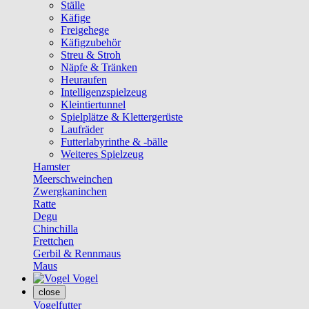
Ställe
Käfige
Freigehege
Käfigzubehör
Streu & Stroh
Näpfe & Tränken
Heuraufen
Intelligenzspielzeug
Kleintiertunnel
Spielplätze & Klettergerüste
Laufräder
Futterlabyrinthe & -bälle
Weiteres Spielzeug
Hamster
Meerschweinchen
Zwergkaninchen
Ratte
Degu
Chinchilla
Frettchen
Gerbil & Rennmaus
Maus
Vogel
close
Vogelfutter