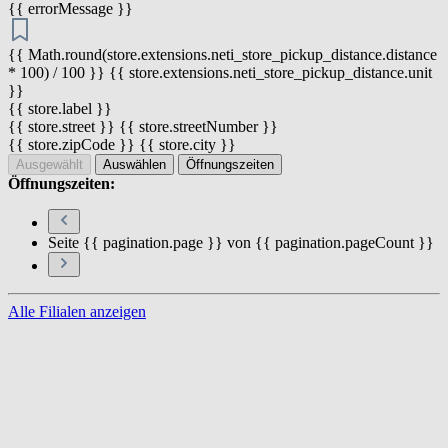
{{ errorMessage }}
{{ Math.round(store.extensions.neti_store_pickup_distance.distance
* 100) / 100 }} {{ store.extensions.neti_store_pickup_distance.unit
}}
{{ store.label }}
{{ store.street }} {{ store.streetNumber }}
{{ store.zipCode }} {{ store.city }}
Ausgewählt
Auswählen
Öffnungszeiten
Öffnungszeiten:
Seite {{ pagination.page }} von {{ pagination.pageCount }}
Alle Filialen anzeigen