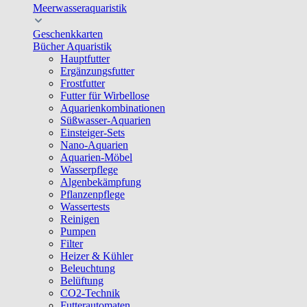
Meerwasseraquaristik
Geschenkkarten
Bücher Aquaristik
Hauptfutter
Ergänzungsfutter
Frostfutter
Futter für Wirbellose
Aquarienkombinationen
Süßwasser-Aquarien
Einsteiger-Sets
Nano-Aquarien
Aquarien-Möbel
Wasserpflege
Algenbekämpfung
Pflanzenpflege
Wassertests
Reinigen
Pumpen
Filter
Heizer & Kühler
Beleuchtung
Belüftung
CO2-Technik
Futterautomaten