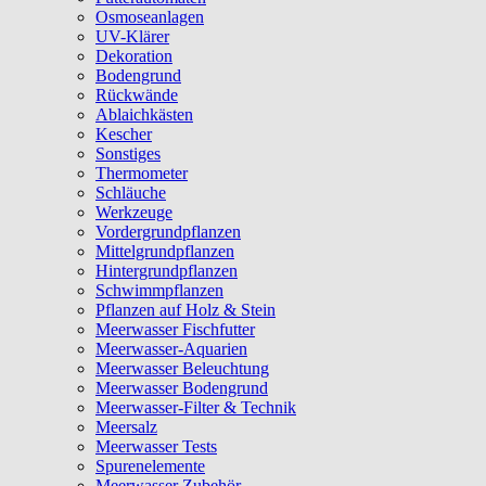
Osmoseanlagen
UV-Klärer
Dekoration
Bodengrund
Rückwände
Ablaichkästen
Kescher
Sonstiges
Thermometer
Schläuche
Werkzeuge
Vordergrundpflanzen
Mittelgrundpflanzen
Hintergrundpflanzen
Schwimmpflanzen
Pflanzen auf Holz & Stein
Meerwasser Fischfutter
Meerwasser-Aquarien
Meerwasser Beleuchtung
Meerwasser Bodengrund
Meerwasser-Filter & Technik
Meersalz
Meerwasser Tests
Spurenelemente
Meerwasser Zubehör