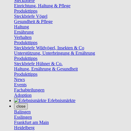
Steckbriefe
Einrichtung, Haltung & Pflege
Produkttipps
Steckbriefe Vögel
Gesundheit & Pflege
Haltung
Ernährung
Verhalten
Produkttipps
Steckbriefe Wildvögel, Insekten & Co
Unterstützung, Unterbringung & Ernährung
Produkttipps
Steckbriefe Hühner & Co.
Haltung, Ernährung & Gesundheit
Produkttipps
News
Events
Fachabteilungen
Adoption
Erlebnismärkte
close
Balingen
Esslingen
Frankfurt am Main
Heidelberg