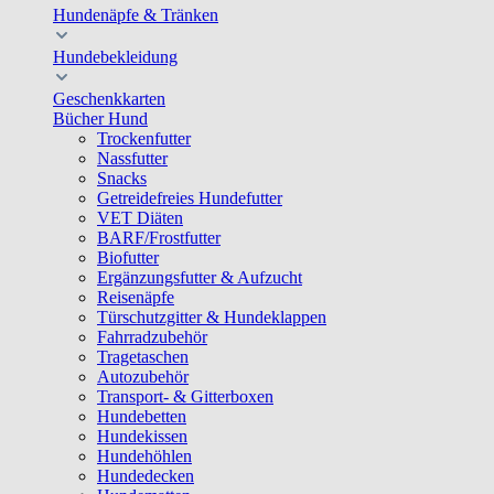
Hundenäpfe & Tränken
Hundebekleidung
Geschenkkarten
Bücher Hund
Trockenfutter
Nassfutter
Snacks
Getreidefreies Hundefutter
VET Diäten
BARF/Frostfutter
Biofutter
Ergänzungsfutter & Aufzucht
Reisenäpfe
Türschutzgitter & Hundeklappen
Fahrradzubehör
Tragetaschen
Autozubehör
Transport- & Gitterboxen
Hundebetten
Hundekissen
Hundehöhlen
Hundedecken