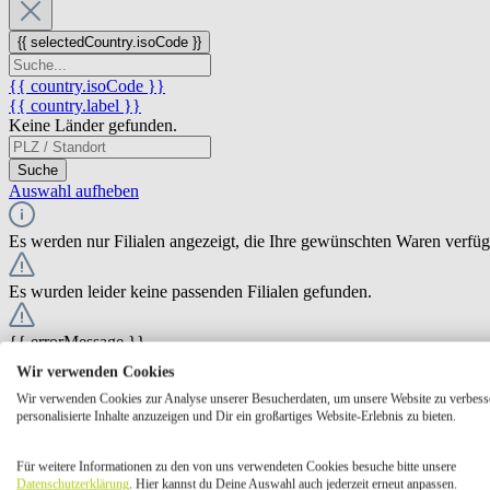
{{ selectedCountry.isoCode }}
{{ country.isoCode }}
{{ country.label }}
Keine Länder gefunden.
Suche
Auswahl aufheben
Es werden nur Filialen angezeigt, die Ihre gewünschten Waren verfü
Es wurden leider keine passenden Filialen gefunden.
{{ errorMessage }}
Wir verwenden Cookies
{{ Math.round(store.extensions.neti_store_pickup_distance.distance *
Wir verwenden Cookies zur Analyse unserer Besucherdaten, um unsere Website zu verbess
{{ store.label }}
personalisierte Inhalte anzuzeigen und Dir ein großartiges Website-Erlebnis zu bieten.
{{ store.street }} {{ store.streetNumber }}
{{ store.zipCode }} {{ store.city }}
Für weitere Informationen zu den von uns verwendeten Cookies besuche bitte unsere
Ausgewählt
Auswählen
Öffnungszeiten
Datenschutzerklärung
. Hier kannst du Deine Auswahl auch jederzeit erneut anpassen.