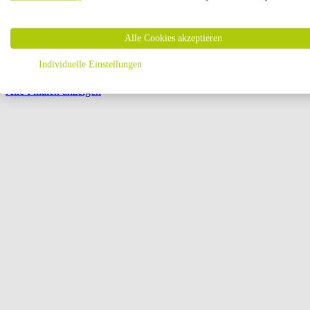
Öffnungszeiten:
Alle Cookies akzeptieren
Seite {{ pagination.page }} von {{ pagination.pageCount }}
Individuelle Einstellungen
Alle Filialen anzeigen