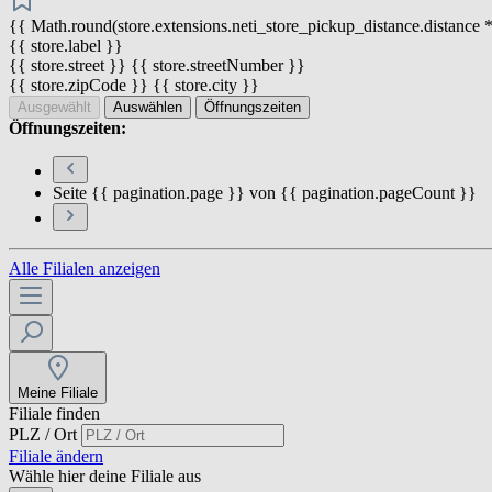
{{ Math.round(store.extensions.neti_store_pickup_distance.distance *
{{ store.label }}
{{ store.street }} {{ store.streetNumber }}
{{ store.zipCode }} {{ store.city }}
Ausgewählt
Auswählen
Öffnungszeiten
Öffnungszeiten:
Seite {{ pagination.page }} von {{ pagination.pageCount }}
Alle Filialen anzeigen
Meine Filiale
Filiale finden
PLZ / Ort
Filiale ändern
Wähle hier deine Filiale aus