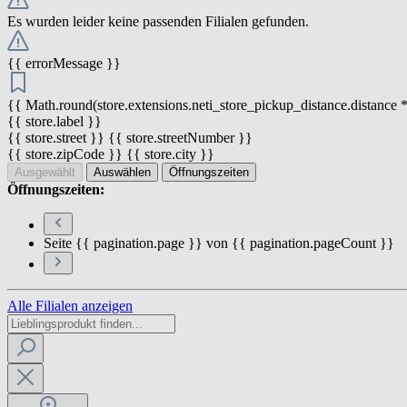
Es wurden leider keine passenden Filialen gefunden.
{{ errorMessage }}
{{ Math.round(store.extensions.neti_store_pickup_distance.distance *
{{ store.label }}
{{ store.street }} {{ store.streetNumber }}
{{ store.zipCode }} {{ store.city }}
Ausgewählt
Auswählen
Öffnungszeiten
Öffnungszeiten:
Seite {{ pagination.page }} von {{ pagination.pageCount }}
Alle Filialen anzeigen