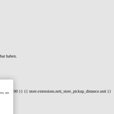
gbar haben.
 100) / 100 }} {{ store.extensions.neti_store_pickup_distance.unit }}
ern, um