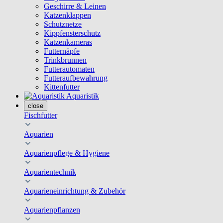
Geschirre & Leinen
Katzenklappen
Schutznetze
Kippfensterschutz
Katzenkameras
Futternäpfe
Trinkbrunnen
Futterautomaten
Futteraufbewahrung
Kittenfutter
Aquaristik
close
Fischfutter
Aquarien
Aquarienpflege & Hygiene
Aquarientechnik
Aquarieneinrichtung & Zubehör
Aquarienpflanzen