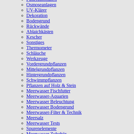
Osmoseanlagen
UV-Klärer
Dekoration
Bodengrund
Rückwände
Ablaichkästen
Kescher
Sonstiges
Thermometer
Schläuche
Werkzeuge
Vordergrundpflanzen
Mittelgrundpflanzen
Hintergrundpflanzen
Schwimmpflanzen
Pflanzen auf Holz & Stein
Meerwasser Fischfutter
Meerwasser-Aquarien
Meerwasser Beleuchtung
Meerwasser Bodengrund
Meerwasser-Filter & Technik
Meersalz
Meerwasser Tests
Spurenelemente
Meerwasser Zubehör