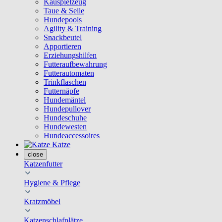
Kauspielzeug
Taue & Seile
Hundepools
Agility & Training
Snackbeutel
Apportieren
Erziehungshilfen
Futteraufbewahrung
Futterautomaten
Trinkflaschen
Futternäpfe
Hundemäntel
Hundepullover
Hundeschuhe
Hundewesten
Hundeaccessoires
Katze
close
Katzenfutter
Hygiene & Pflege
Kratzmöbel
Katzenschlafplätze