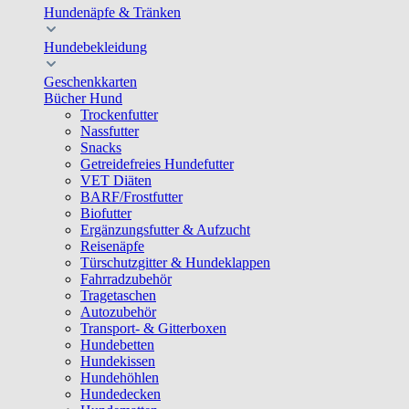
Hundenäpfe & Tränken
Hundebekleidung
Geschenkkarten
Bücher Hund
Trockenfutter
Nassfutter
Snacks
Getreidefreies Hundefutter
VET Diäten
BARF/Frostfutter
Biofutter
Ergänzungsfutter & Aufzucht
Reisenäpfe
Türschutzgitter & Hundeklappen
Fahrradzubehör
Tragetaschen
Autozubehör
Transport- & Gitterboxen
Hundebetten
Hundekissen
Hundehöhlen
Hundedecken