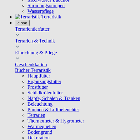
Strömungspumpen
Wasserpflege
Terraristik
close
Terrarientierfutter
Terrarien & Technik
Einrichtung & Pflege
Geschenkkarten
Bücher Terraristik
Hauptfutter
Ergänzungsfutter
Frostfutter
Schildkrötenfutter
Näpfe, Schalen & Tränken
Beleuchtung
Pumpen & Luftbefeuchter
Terrarien
Thermometer & Hygrometer
Wärmequellen
Bodengrund
Dekoration