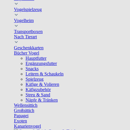
Vogelspielzeug
Vogelheim
Transportboxen
Nach Tierart
Geschenkkarten
Bücher Vogel
Hauptfutter
Ergänzungsfutter
Snacks
Leitern & Schaukeln
Spielzeug
Käfige & Volieren
Käfigzubehör
Streu & Sand
Näpfe & Tränken
Wellensittich
Großsittich
Papagei
Exoten
Kanarienvogel