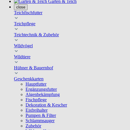
Garten & Teich
close
Teichfischfutter
Teichpflege
Teichtechnik & Zubehör
Wildvögel
Wildtiere
Hühner & Bauernhof
Geschenkkarten
Hauptfutter
Ergänzungsfutter
Algenbekämpfung
Fischpflege
Dekoration & Kescher
Eisfreihalter
Pumpen & Filter
Schlammsauger
Zubehör