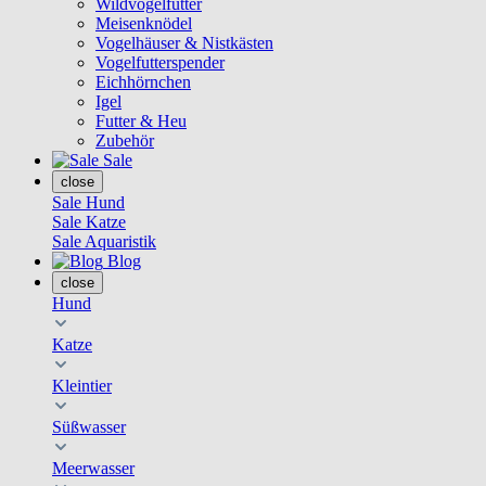
Wildvogelfutter
Meisenknödel
Vogelhäuser & Nistkästen
Vogelfutterspender
Eichhörnchen
Igel
Futter & Heu
Zubehör
Sale
close
Sale Hund
Sale Katze
Sale Aquaristik
Blog
close
Hund
Katze
Kleintier
Süßwasser
Meerwasser