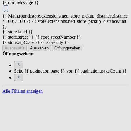
{{ errorMessage }}
{{ Math.round(store.extensions.neti_store_pickup_distance.distance
* 100) / 100 }} {{ store.extensions.neti_store_pickup_distance.unit
}}
{{ store.label }}
{{ store.street }} {{ store.streetNumber }}
{{ store.zipCode }} {{ store.city }}
Ausgewählt
Auswählen
Öffnungszeiten
Öffnungszeiten:
Seite {{ pagination.page }} von {{ pagination.pageCount }}
Alle Filialen anzeigen