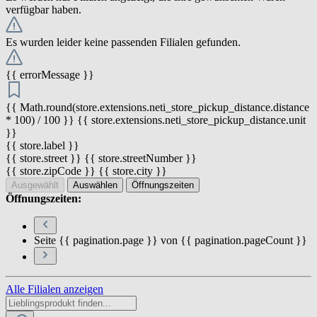
verfügbar haben.
Es wurden leider keine passenden Filialen gefunden.
{{ errorMessage }}
{{ Math.round(store.extensions.neti_store_pickup_distance.distance
* 100) / 100 }} {{ store.extensions.neti_store_pickup_distance.unit
}}
{{ store.label }}
{{ store.street }} {{ store.streetNumber }}
{{ store.zipCode }} {{ store.city }}
Ausgewählt
Auswählen
Öffnungszeiten
Öffnungszeiten:
Seite {{ pagination.page }} von {{ pagination.pageCount }}
Alle Filialen anzeigen