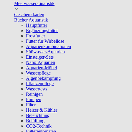
Meerwasseraquaristik
Geschenkkarten
Bücher Aquaristik
Hauptfutter
Ergänzungsfutter
Frostfutter
Futter für Wirbellose
Aquarienkombinationen
Süßwasser-Aquarien
Einsteiger-Sets
Nano-Aquarien
Aquarien-Möbel
Wasserpflege
Algenbekämpfung
Pflanzenpflege
Wassertests
Reinigen
Pumpen
Filter
Heizer & Kühler
Beleuchtung
Belüftung
CO2-Technik
Futterautomaten