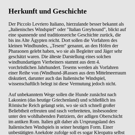
Herkunft und Geschichte
Der Piccolo Levriero Italiano, hierzulande besser bekannt als
„Italienisches Windspiel“ oder "Italian Greyhound", blickt auf
eine spannende und traditionsreiche Geschichte zurück, die
bis ins Alte Ägypten reicht. Dort sollen die Vorfahren des
kleinen Windhundes, „Tesem“ genannt, an den Höfen der
Pharaonen gelebt haben, wo sie als Begleiter und Jäger sehr
geschätzt waren. Die älteste Darstellung eines solchen
windhundartigen Vierbeiners stammt aus dem 4.
vorchristlichen Jahrhundert. Tesems werden als Vorfahren
einer Reihe von (Windhund-)Rassen aus dem Mittelmeerraum
diskutiert, darunter auch das Italienische Windspiel,
wissenschaftlich belegt ist diese Vermutung jedoch nicht.
Auf unbekanntem Wege sollen die Hunde zunächst nach
Lakonien (das heutige Griechenland) und schließlich ins
Römische Reich gelangt sein, wo sie sich schnell großer
Beliebtheit erfreuten und rasch verbreiteten, insbesondere
unter den wohlhabenden Patriziern, der adligen Oberschicht
im antiken Rom. Italien gilt daher als Ursprungsland des
Italienischen Windspiels in seiner heutigen Form. Einer
unbestätigten Anekdote zufolge soll es sogar Kleopatra selbst