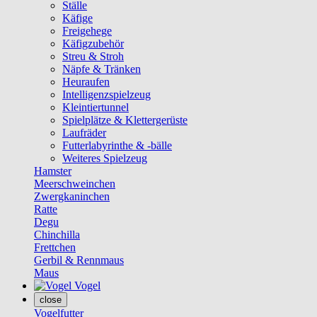
Ställe
Käfige
Freigehege
Käfigzubehör
Streu & Stroh
Näpfe & Tränken
Heuraufen
Intelligenzspielzeug
Kleintiertunnel
Spielplätze & Klettergerüste
Laufräder
Futterlabyrinthe & -bälle
Weiteres Spielzeug
Hamster
Meerschweinchen
Zwergkaninchen
Ratte
Degu
Chinchilla
Frettchen
Gerbil & Rennmaus
Maus
Vogel
close
Vogelfutter