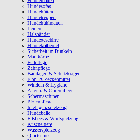
Hundematten
Hundesofas
Hundehütten
Hundetreppen
Hundekühlmatten
Leinen
Halsbänder
Hundegeschirre
Hundekotbeutel
Sicherheit im Dunkeln
Maulkörbe
Fellpflege
Zahnpflege
Bandagen & Schutzkragen
Floh- & Zeckenmittel
Windeln & Hygiene
Augen- & Ohrenpflege
Schermaschinen
Pfotenpflege
Intelligenzspielzeug
Hundebälle
Frisbees & Wurfspielzeug
Kuscheltiere
Wasserspielzeug
Quietschies