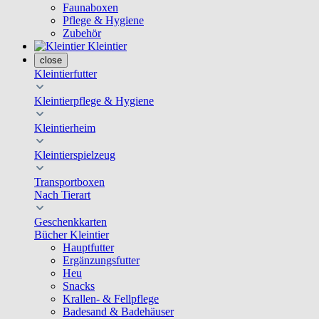
Faunaboxen
Pflege & Hygiene
Zubehör
Kleintier
close
Kleintierfutter
Kleintierpflege & Hygiene
Kleintierheim
Kleintierspielzeug
Transportboxen
Nach Tierart
Geschenkkarten
Bücher Kleintier
Hauptfutter
Ergänzungsfutter
Heu
Snacks
Krallen- & Fellpflege
Badesand & Badehäuser