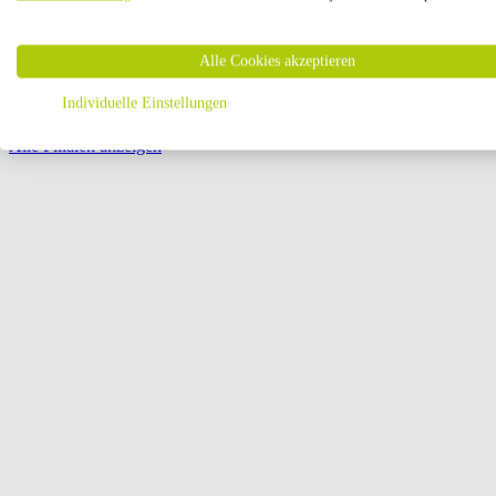
Öffnungszeiten:
Alle Cookies akzeptieren
Seite {{ pagination.page }} von {{ pagination.pageCount }}
Individuelle Einstellungen
Alle Filialen anzeigen