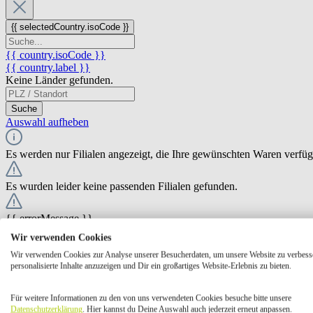
{{ selectedCountry.isoCode }}
{{ country.isoCode }}
{{ country.label }}
Keine Länder gefunden.
Suche
Auswahl aufheben
Es werden nur Filialen angezeigt, die Ihre gewünschten Waren verfü
Es wurden leider keine passenden Filialen gefunden.
{{ errorMessage }}
Wir verwenden Cookies
{{ Math.round(store.extensions.neti_store_pickup_distance.distance *
Wir verwenden Cookies zur Analyse unserer Besucherdaten, um unsere Website zu verbess
{{ store.label }}
personalisierte Inhalte anzuzeigen und Dir ein großartiges Website-Erlebnis zu bieten.
{{ store.street }} {{ store.streetNumber }}
{{ store.zipCode }} {{ store.city }}
Für weitere Informationen zu den von uns verwendeten Cookies besuche bitte unsere
Ausgewählt
Auswählen
Öffnungszeiten
Datenschutzerklärung
. Hier kannst du Deine Auswahl auch jederzeit erneut anpassen.