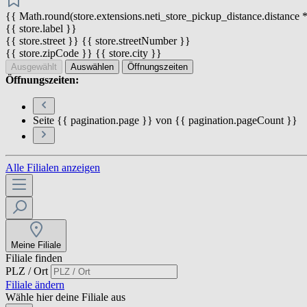
{{ Math.round(store.extensions.neti_store_pickup_distance.distance *
{{ store.label }}
{{ store.street }} {{ store.streetNumber }}
{{ store.zipCode }} {{ store.city }}
Ausgewählt
Auswählen
Öffnungszeiten
Öffnungszeiten:
Seite {{ pagination.page }} von {{ pagination.pageCount }}
Alle Filialen anzeigen
Meine Filiale
Filiale finden
PLZ / Ort
Filiale ändern
Wähle hier deine Filiale aus