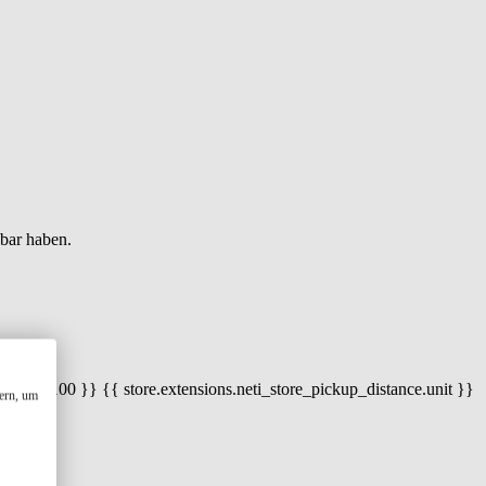
gbar haben.
 100) / 100 }} {{ store.extensions.neti_store_pickup_distance.unit }}
ern, um