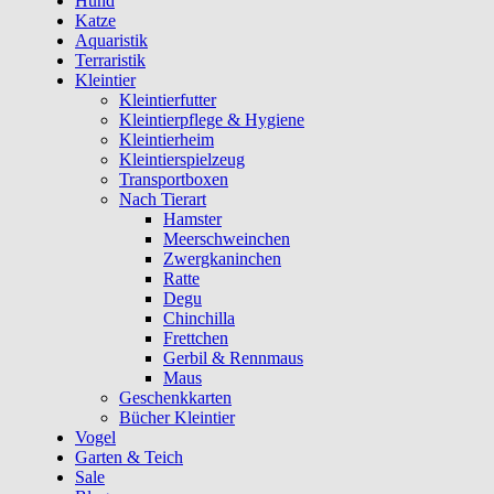
Hund
Katze
Aquaristik
Terraristik
Kleintier
Kleintierfutter
Kleintierpflege & Hygiene
Kleintierheim
Kleintierspielzeug
Transportboxen
Nach Tierart
Hamster
Meerschweinchen
Zwergkaninchen
Ratte
Degu
Chinchilla
Frettchen
Gerbil & Rennmaus
Maus
Geschenkkarten
Bücher Kleintier
Vogel
Garten & Teich
Sale