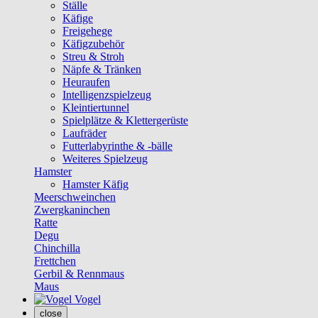
Ställe
Käfige
Freigehege
Käfigzubehör
Streu & Stroh
Näpfe & Tränken
Heuraufen
Intelligenzspielzeug
Kleintiertunnel
Spielplätze & Klettergerüste
Laufräder
Futterlabyrinthe & -bälle
Weiteres Spielzeug
Hamster
Hamster Käfig
Meerschweinchen
Zwergkaninchen
Ratte
Degu
Chinchilla
Frettchen
Gerbil & Rennmaus
Maus
Vogel
close