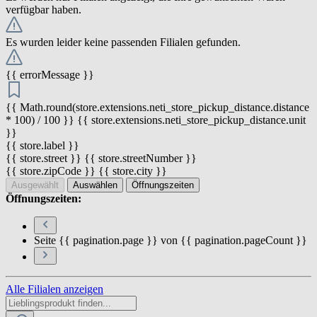
verfügbar haben.
Es wurden leider keine passenden Filialen gefunden.
{{ errorMessage }}
{{ Math.round(store.extensions.neti_store_pickup_distance.distance
* 100) / 100 }} {{ store.extensions.neti_store_pickup_distance.unit
}}
{{ store.label }}
{{ store.street }} {{ store.streetNumber }}
{{ store.zipCode }} {{ store.city }}
Ausgewählt
Auswählen
Öffnungszeiten
Öffnungszeiten:
Seite {{ pagination.page }} von {{ pagination.pageCount }}
Alle Filialen anzeigen