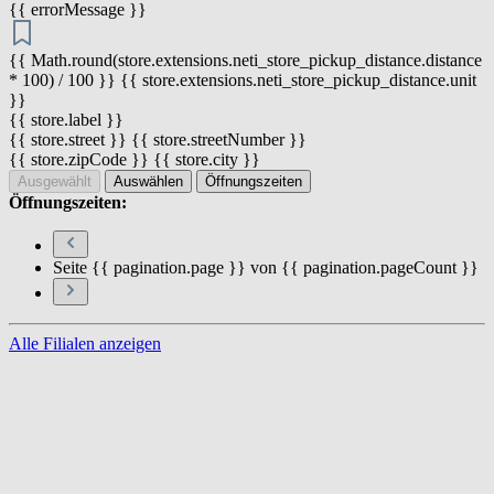
{{ errorMessage }}
{{ Math.round(store.extensions.neti_store_pickup_distance.distance
* 100) / 100 }} {{ store.extensions.neti_store_pickup_distance.unit
}}
{{ store.label }}
{{ store.street }} {{ store.streetNumber }}
{{ store.zipCode }} {{ store.city }}
Ausgewählt
Auswählen
Öffnungszeiten
Öffnungszeiten:
Seite {{ pagination.page }} von {{ pagination.pageCount }}
Alle Filialen anzeigen