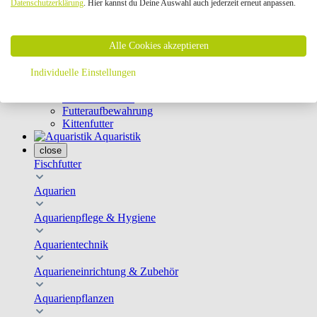
Datenschutzerklärung
. Hier kannst du Deine Auswahl auch jederzeit erneut anpassen.
Geschirre & Leinen
Katzenklappen
Schutznetze
Alle Cookies akzeptieren
Kippfensterschutz
Katzenkameras
Futternäpfe
Individuelle Einstellungen
Trinkbrunnen
Futterautomaten
Futteraufbewahrung
Kittenfutter
Aquaristik
close
Fischfutter
Aquarien
Aquarienpflege & Hygiene
Aquarientechnik
Aquarieneinrichtung & Zubehör
Aquarienpflanzen