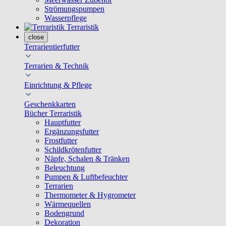
Strömungspumpen
Wasserpflege
Terraristik
close
Terrarientierfutter
Terrarien & Technik
Einrichtung & Pflege
Geschenkkarten
Bücher Terraristik
Hauptfutter
Ergänzungsfutter
Frostfutter
Schildkrötenfutter
Näpfe, Schalen & Tränken
Beleuchtung
Pumpen & Luftbefeuchter
Terrarien
Thermometer & Hygrometer
Wärmequellen
Bodengrund
Dekoration