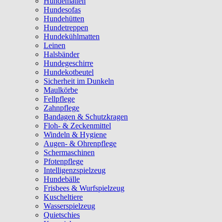
Hundematten
Hundesofas
Hundehütten
Hundetreppen
Hundekühlmatten
Leinen
Halsbänder
Hundegeschirre
Hundekotbeutel
Sicherheit im Dunkeln
Maulkörbe
Fellpflege
Zahnpflege
Bandagen & Schutzkragen
Floh- & Zeckenmittel
Windeln & Hygiene
Augen- & Ohrenpflege
Schermaschinen
Pfotenpflege
Intelligenzspielzeug
Hundebälle
Frisbees & Wurfspielzeug
Kuscheltiere
Wasserspielzeug
Quietschies