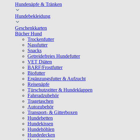
Hundenäpfe & Tränken
Hundebekleidung
Geschenkkarten
Bücher Hund
Trockenfutter
Nassfutter
Snacks
Getreidefreies Hundefutter
VET Diäten
BARF/Frostfutter
Biofutter
Ergänzungsfutter & Aufzucht
Reisenäpfe
Türschutzgitter & Hundeklappen
Fahrradzubehör
Tragetaschen
Autozubehör
Transport- & Gitterboxen
Hundebetten
Hundekissen
Hundehöhlen
Hundedecken