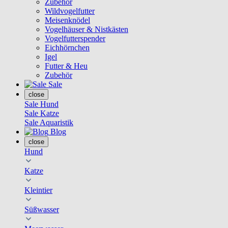
Zubehör
Wildvogelfutter
Meisenknödel
Vogelhäuser & Nistkästen
Vogelfutterspender
Eichhörnchen
Igel
Futter & Heu
Zubehör
Sale
close
Sale Hund
Sale Katze
Sale Aquaristik
Blog
close
Hund
Katze
Kleintier
Süßwasser