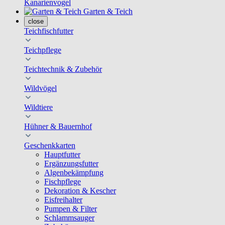
Kanarienvogel
Garten & Teich
close
Teichfischfutter
Teichpflege
Teichtechnik & Zubehör
Wildvögel
Wildtiere
Hühner & Bauernhof
Geschenkkarten
Hauptfutter
Ergänzungsfutter
Algenbekämpfung
Fischpflege
Dekoration & Kescher
Eisfreihalter
Pumpen & Filter
Schlammsauger