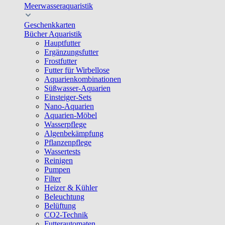
Meerwasseraquaristik
Geschenkkarten
Bücher Aquaristik
Hauptfutter
Ergänzungsfutter
Frostfutter
Futter für Wirbellose
Aquarienkombinationen
Süßwasser-Aquarien
Einsteiger-Sets
Nano-Aquarien
Aquarien-Möbel
Wasserpflege
Algenbekämpfung
Pflanzenpflege
Wassertests
Reinigen
Pumpen
Filter
Heizer & Kühler
Beleuchtung
Belüftung
CO2-Technik
Futterautomaten