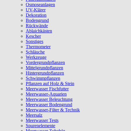
Osmoseanlagen
UV-Klärer
Dekoration
Bodengrund
Rückwände
Ablaichkästen
Kescher
Sonstiges
Thermometer
Schläuche
Werkzeuge
Vordergrundpflanzen
Mittelgrundpflanzen
Hintergrundpflanzen
Schwimmpflanzen
Pflanzen auf Holz & Stein
Meerwasser Fischfutter
Meerwasser-Aquarien
Meerwasser Beleuchtung
Meerwasser Bodengrund
Meerwasser-Filter & Technik
Meersalz
Meerwasser Tests
Spurenelemente
Meerwasser Zubehör