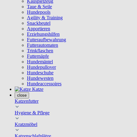
Kauspielzeug
Taue & Seile
Hundepools
Agility & Training
Snackbeutel
Apportieren
Erziehungshilfen
Futteraufbewahrung
Futterautomaten
Trinkflaschen
Futternäpfe
Hundemäntel
Hundepullover
Hundeschuhe
Hundewesten
Hundeaccessoires
Katze
close
Katzenfutter
Hygiene & Pflege
Kratzmöbel
Katzenschlafplätze