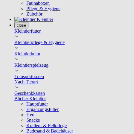
Faunaboxen
Pflege & Hygiene
Zubehör
Kleintier
close
Kleintierfutter
Kleintierpflege & Hygiene
Kleintierheim
Kleintierspielzeug
Transportboxen
Nach Tierart
Geschenkkarten
Bücher Kleintier
Hauptfutter
Ergänzungsfutter
Heu
Snacks
Krallen- & Fellpflege
Badesand & Badehäuser