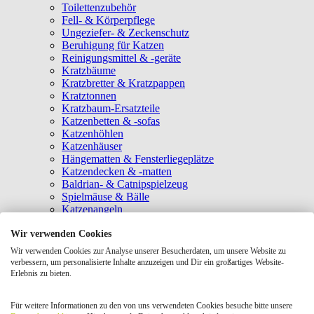
Toilettenzubehör
Fell- & Körperpflege
Ungeziefer- & Zeckenschutz
Beruhigung für Katzen
Reinigungsmittel & -geräte
Kratzbäume
Kratzbretter & Kratzpappen
Kratztonnen
Kratzbaum-Ersatzteile
Katzenbetten & -sofas
Katzenhöhlen
Katzenhäuser
Hängematten & Fensterliegeplätze
Katzendecken & -matten
Baldrian- & Catnipspielzeug
Spielmäuse & Bälle
Katzenangeln
Intelligenzspielzeug
Wir verwenden Cookies
Laserpointer & Elektrospielzeug
Katzentunnel
Wir verwenden Cookies zur Analyse unserer Besucherdaten, um unsere Website zu
Clicker & Target Sticks für Katzen
verbessern, um personalisierte Inhalte anzuzeigen und Dir ein großartiges Website-
Weiteres Katzenspielzeug
Erlebnis zu bieten.
Transportboxen
Halsbänder
Für weitere Informationen zu den von uns verwendeten Cookies besuche bitte unsere
Tragetaschen