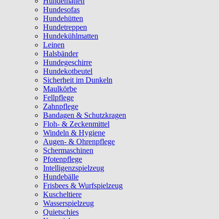
Hundematten
Hundesofas
Hundehütten
Hundetreppen
Hundekühlmatten
Leinen
Halsbänder
Hundegeschirre
Hundekotbeutel
Sicherheit im Dunkeln
Maulkörbe
Fellpflege
Zahnpflege
Bandagen & Schutzkragen
Floh- & Zeckenmittel
Windeln & Hygiene
Augen- & Ohrenpflege
Schermaschinen
Pfotenpflege
Intelligenzspielzeug
Hundebälle
Frisbees & Wurfspielzeug
Kuscheltiere
Wasserspielzeug
Quietschies