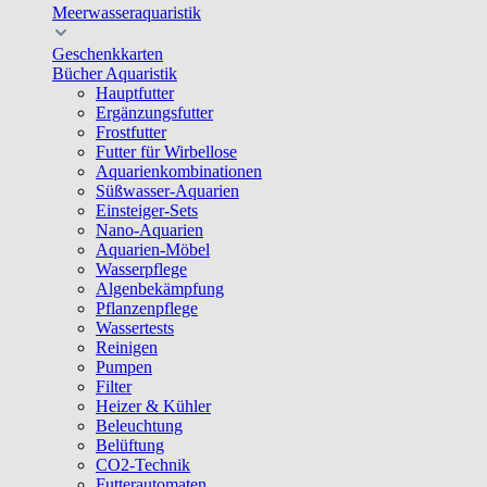
Meerwasseraquaristik
Geschenkkarten
Bücher Aquaristik
Hauptfutter
Ergänzungsfutter
Frostfutter
Futter für Wirbellose
Aquarienkombinationen
Süßwasser-Aquarien
Einsteiger-Sets
Nano-Aquarien
Aquarien-Möbel
Wasserpflege
Algenbekämpfung
Pflanzenpflege
Wassertests
Reinigen
Pumpen
Filter
Heizer & Kühler
Beleuchtung
Belüftung
CO2-Technik
Futterautomaten