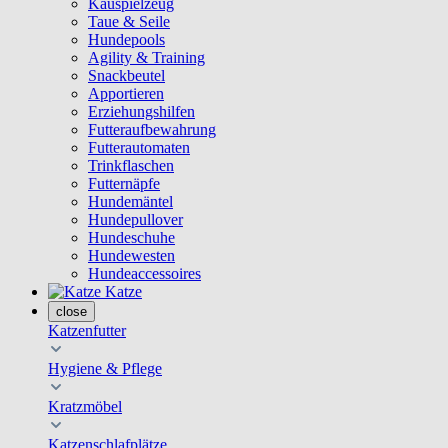
Kauspielzeug
Taue & Seile
Hundepools
Agility & Training
Snackbeutel
Apportieren
Erziehungshilfen
Futteraufbewahrung
Futterautomaten
Trinkflaschen
Futternäpfe
Hundemäntel
Hundepullover
Hundeschuhe
Hundewesten
Hundeaccessoires
Katze
close
Katzenfutter
Hygiene & Pflege
Kratzmöbel
Katzenschlafplätze