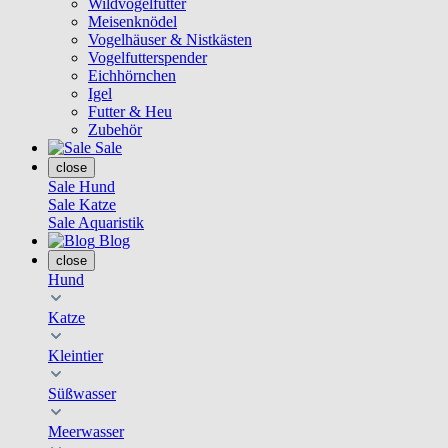
Wildvogelfutter
Meisenknödel
Vogelhäuser & Nistkästen
Vogelfutterspender
Eichhörnchen
Igel
Futter & Heu
Zubehör
Sale
close
Sale Hund
Sale Katze
Sale Aquaristik
Blog
close
Hund
Katze
Kleintier
Süßwasser
Meerwasser