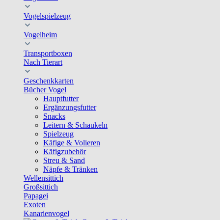
Vogelspielzeug
Vogelheim
Transportboxen
Nach Tierart
Geschenkkarten
Bücher Vogel
Hauptfutter
Ergänzungsfutter
Snacks
Leitern & Schaukeln
Spielzeug
Käfige & Volieren
Käfigzubehör
Streu & Sand
Näpfe & Tränken
Wellensittich
Großsittich
Papagei
Exoten
Kanarienvogel