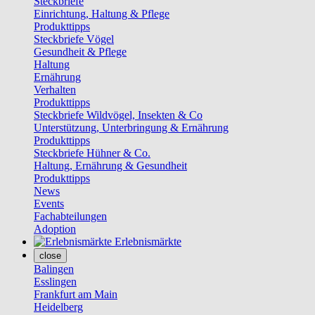
Steckbriefe
Einrichtung, Haltung & Pflege
Produkttipps
Steckbriefe Vögel
Gesundheit & Pflege
Haltung
Ernährung
Verhalten
Produkttipps
Steckbriefe Wildvögel, Insekten & Co
Unterstützung, Unterbringung & Ernährung
Produkttipps
Steckbriefe Hühner & Co.
Haltung, Ernährung & Gesundheit
Produkttipps
News
Events
Fachabteilungen
Adoption
Erlebnismärkte
close
Balingen
Esslingen
Frankfurt am Main
Heidelberg