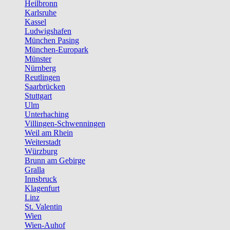
Heilbronn
Karlsruhe
Kassel
Ludwigshafen
München Pasing
München-Europark
Münster
Nürnberg
Reutlingen
Saarbrücken
Stuttgart
Ulm
Unterhaching
Villingen-Schwenningen
Weil am Rhein
Weiterstadt
Würzburg
Brunn am Gebirge
Gralla
Innsbruck
Klagenfurt
Linz
St. Valentin
Wien
Wien-Auhof