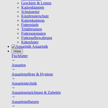
Geschirre & Leinen
Katzenklappen
Schutznetze
Kippfensterschutz
Katzenkameras
Futternäpfe
Trinkbrunnen
Futterautomaten
Futteraufbewahrung
Kittenfutter
Aquaristik
close
Fischfutter
Aquarien
Aquarienpflege & Hygiene
Aquarientechnik
Aquarieneinrichtung & Zubehör
Aquarienpflanzen