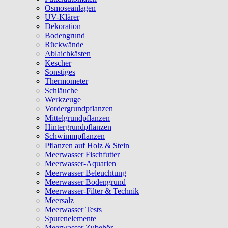
Osmoseanlagen
UV-Klärer
Dekoration
Bodengrund
Rückwände
Ablaichkästen
Kescher
Sonstiges
Thermometer
Schläuche
Werkzeuge
Vordergrundpflanzen
Mittelgrundpflanzen
Hintergrundpflanzen
Schwimmpflanzen
Pflanzen auf Holz & Stein
Meerwasser Fischfutter
Meerwasser-Aquarien
Meerwasser Beleuchtung
Meerwasser Bodengrund
Meerwasser-Filter & Technik
Meersalz
Meerwasser Tests
Spurenelemente
Meerwasser Zubehör