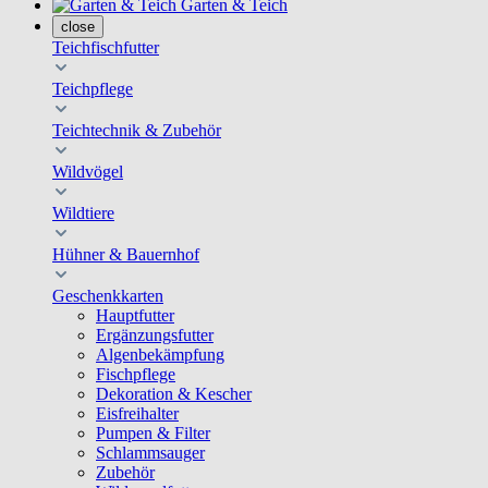
Garten & Teich
close
Teichfischfutter
Teichpflege
Teichtechnik & Zubehör
Wildvögel
Wildtiere
Hühner & Bauernhof
Geschenkkarten
Hauptfutter
Ergänzungsfutter
Algenbekämpfung
Fischpflege
Dekoration & Kescher
Eisfreihalter
Pumpen & Filter
Schlammsauger
Zubehör