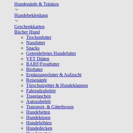
Hundenäpfe & Tränken
Hundebekleidung
Geschenkkarten
Bücher Hund
Trockenfutter
Nassfutter
Snacks
Getreidefreies Hundefutter
VET Diäten
BARF/Frostfutter
Biofutter
Ergänzungsfutter & Aufzucht
Reisenäpfe
Türschutzgitter & Hundeklappen
Fahrradzubehör
Tragetaschen
Autozubehör
Transport- & Gitterboxen
Hundebetten
Hundekissen
Hundehöhlen
Hundedecken