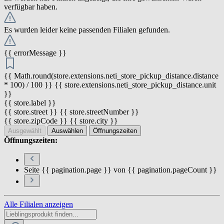
verfügbar haben.
Es wurden leider keine passenden Filialen gefunden.
{{ errorMessage }}
{{ Math.round(store.extensions.neti_store_pickup_distance.distance
* 100) / 100 }} {{ store.extensions.neti_store_pickup_distance.unit
}}
{{ store.label }}
{{ store.street }} {{ store.streetNumber }}
{{ store.zipCode }} {{ store.city }}
Ausgewählt
Auswählen
Öffnungszeiten
Öffnungszeiten:
Seite {{ pagination.page }} von {{ pagination.pageCount }}
Alle Filialen anzeigen