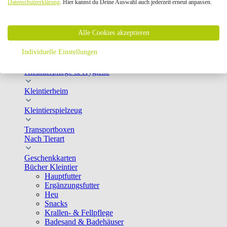
Datenschutzerklärung
. Hier kannst du Deine Auswahl auch jederzeit erneut anpassen.
Faunaboxen
Pflege & Hygiene
Zubehör
Kleintier
Alle Cookies akzeptieren
close
Individuelle Einstellungen
Kleintierfutter
Kleintierpflege & Hygiene
Kleintierheim
Kleintierspielzeug
Transportboxen
Nach Tierart
Geschenkkarten
Bücher Kleintier
Hauptfutter
Ergänzungsfutter
Heu
Snacks
Krallen- & Fellpflege
Badesand & Badehäuser