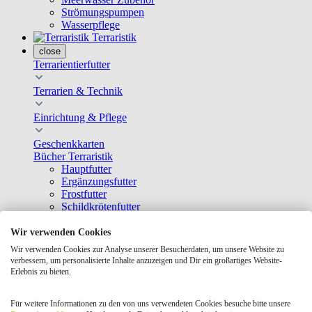
Strömungspumpen
Wasserpflege
Terraristik
close
Terrarientierfutter
Terrarien & Technik
Einrichtung & Pflege
Geschenkkarten
Bücher Terraristik
Hauptfutter
Ergänzungsfutter
Frostfutter
Schildkrötenfutter
Näpfe, Schalen & Tränken
Beleuchtung
Wir verwenden Cookies
Pumpen & Luftbefeuchter
Wir verwenden Cookies zur Analyse unserer Besucherdaten, um unsere Website zu
Terrarien
verbessern, um personalisierte Inhalte anzuzeigen und Dir ein großartiges Website-
Thermometer & Hygrometer
Erlebnis zu bieten.
Wärmequellen
Bodengrund
Für weitere Informationen zu den von uns verwendeten Cookies besuche bitte unsere
Dekoration