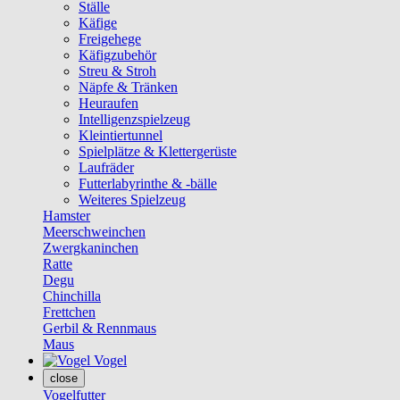
Ställe
Käfige
Freigehege
Käfigzubehör
Streu & Stroh
Näpfe & Tränken
Heuraufen
Intelligenzspielzeug
Kleintiertunnel
Spielplätze & Klettergerüste
Laufräder
Futterlabyrinthe & -bälle
Weiteres Spielzeug
Hamster
Meerschweinchen
Zwergkaninchen
Ratte
Degu
Chinchilla
Frettchen
Gerbil & Rennmaus
Maus
Vogel
close
Vogelfutter