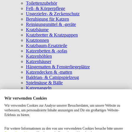
Toilettenzubehör
Fell- & Körperpflege
Ungeziefer- & Zeckenschutz
Beruhigung für Katzen
Reinigungsmittel & -geräte
Kratzbäume
Kratzbretter & Kratzpappen
Kratztonnen
Kratzbaum-Ersatzteile
Katzenbetten & -sofas
Katzenhöhlen
Katzenhäuser
Hängematten & Fensterliegeplätze
Katzendecken & -matten
Baldrian- & Catnipspielzeug
Spielmäuse & Bälle
Katzenangeln
Intelligenzspielzeug
Wir verwenden Cookies
Laserpointer & Elektrospielzeug
Katzentunnel
Wir verwenden Cookies zur Analyse unserer Besucherdaten, um unsere Website zu
Clicker & Target Sticks für Katzen
verbessern, um personalisierte Inhalte anzuzeigen und Dir ein großartiges Website-
Weiteres Katzenspielzeug
Erlebnis zu bieten.
Transportboxen
Halsbänder
Für weitere Informationen zu den von uns verwendeten Cookies besuche bitte unsere
Tragetaschen