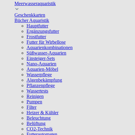
Meerwasseraquaristik
Geschenkkarten
Bücher Aquaristik
Hauptfutter
Ergänzungsfutter
Frostfutter
Futter für Wirbellose
Aquarienkombinationen
Süßwasser-Aquarien
Einsteiger-Sets
Nano-Aquarien
Aquarien-Möbel
Wasserpflege
Algenbekämpfung
Pflanzenpflege
Wassertests
Reinigen
Pumpen
Filter
Heizer & Kühler
Beleuchtung
Belüftung
CO2-Technik
Futterautomaten