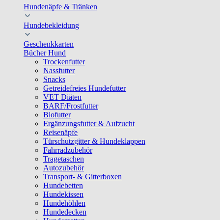
Hundenäpfe & Tränken
Hundebekleidung
Geschenkkarten
Bücher Hund
Trockenfutter
Nassfutter
Snacks
Getreidefreies Hundefutter
VET Diäten
BARF/Frostfutter
Biofutter
Ergänzungsfutter & Aufzucht
Reisenäpfe
Türschutzgitter & Hundeklappen
Fahrradzubehör
Tragetaschen
Autozubehör
Transport- & Gitterboxen
Hundebetten
Hundekissen
Hundehöhlen
Hundedecken