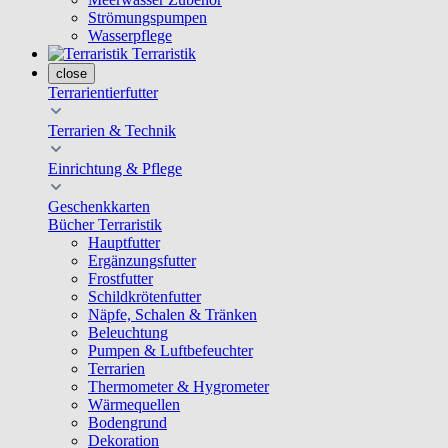
Strömungspumpen
Wasserpflege
Terraristik
close
Terrarientierfutter
Terrarien & Technik
Einrichtung & Pflege
Geschenkkarten
Bücher Terraristik
Hauptfutter
Ergänzungsfutter
Frostfutter
Schildkrötenfutter
Näpfe, Schalen & Tränken
Beleuchtung
Pumpen & Luftbefeuchter
Terrarien
Thermometer & Hygrometer
Wärmequellen
Bodengrund
Dekoration