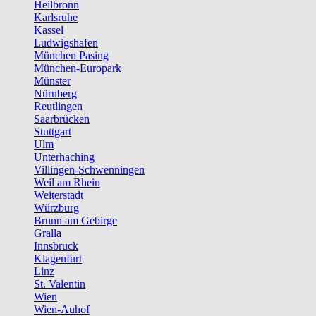
Heilbronn
Karlsruhe
Kassel
Ludwigshafen
München Pasing
München-Europark
Münster
Nürnberg
Reutlingen
Saarbrücken
Stuttgart
Ulm
Unterhaching
Villingen-Schwenningen
Weil am Rhein
Weiterstadt
Würzburg
Brunn am Gebirge
Gralla
Innsbruck
Klagenfurt
Linz
St. Valentin
Wien
Wien-Auhof