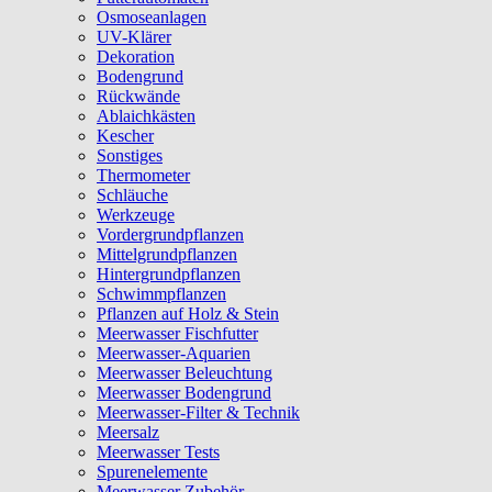
Osmoseanlagen
UV-Klärer
Dekoration
Bodengrund
Rückwände
Ablaichkästen
Kescher
Sonstiges
Thermometer
Schläuche
Werkzeuge
Vordergrundpflanzen
Mittelgrundpflanzen
Hintergrundpflanzen
Schwimmpflanzen
Pflanzen auf Holz & Stein
Meerwasser Fischfutter
Meerwasser-Aquarien
Meerwasser Beleuchtung
Meerwasser Bodengrund
Meerwasser-Filter & Technik
Meersalz
Meerwasser Tests
Spurenelemente
Meerwasser Zubehör