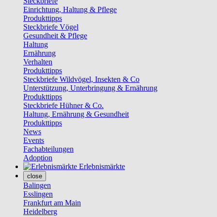
Steckbriefe
Einrichtung, Haltung & Pflege
Produkttipps
Steckbriefe Vögel
Gesundheit & Pflege
Haltung
Ernährung
Verhalten
Produkttipps
Steckbriefe Wildvögel, Insekten & Co
Unterstützung, Unterbringung & Ernährung
Produkttipps
Steckbriefe Hühner & Co.
Haltung, Ernährung & Gesundheit
Produkttipps
News
Events
Fachabteilungen
Adoption
Erlebnismärkte
close
Balingen
Esslingen
Frankfurt am Main
Heidelberg