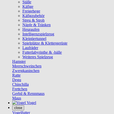
Ställe
Käfige
Freigehege
Käfigzubehör
Streu & Stroh
Näpfe & Tränken
Heuraufen
Intelligenzspielzeug
Kleintiertunnel
Spielplätze & Klettergerüste
Laufräder
Futterlabyrinthe & -bälle
Weiteres Spielzeug
Hamster
Meerschweinchen
Zwergkaninchen
Ratte
Degu
Chinchilla
Frettchen
Gerbil & Rennmaus
Maus
Vogel
close
Vogelfutter