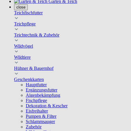
Garten & Teich
close
Teichfischfutter
Teichpflege
Teichtechnik & Zubehör
Wildvögel
Wildtiere
Hühner & Bauernhof
Geschenkkarten
Hauptfutter
Ergänzungsfutter
Algenbekämpfung
Fischpflege
Dekoration & Kescher
Eisfreihalter
Pumpen & Filter
Schlammsauger
Zubehör