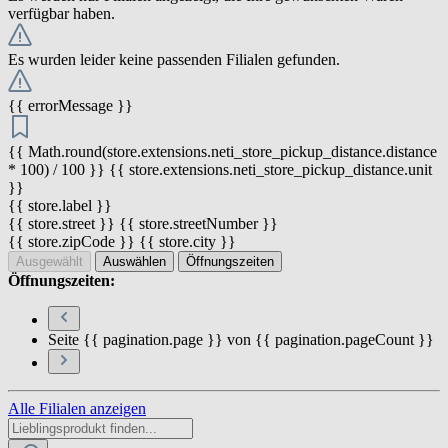
verfügbar haben.
Es wurden leider keine passenden Filialen gefunden.
{{ errorMessage }}
{{ Math.round(store.extensions.neti_store_pickup_distance.distance
* 100) / 100 }} {{ store.extensions.neti_store_pickup_distance.unit
}}
{{ store.label }}
{{ store.street }} {{ store.streetNumber }}
{{ store.zipCode }} {{ store.city }}
Ausgewählt
Auswählen
Öffnungszeiten
Öffnungszeiten:
Seite {{ pagination.page }} von {{ pagination.pageCount }}
Alle Filialen anzeigen