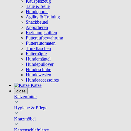
Kauspielzeug
Taue & Seile
Hundepools
Agility & Training
Snackbeutel
Apportieren
Erziehungshilfen
Futteraufbewahrung
Futterautomaten
Trinkflaschen
Futternäpfe
Hundemäntel
Hundepullover
Hundeschuhe
Hundewesten
Hundeaccessoires
Katze
close
Katzenfutter
Hygiene & Pflege
Kratzmöbel
Katzenschlafplätze