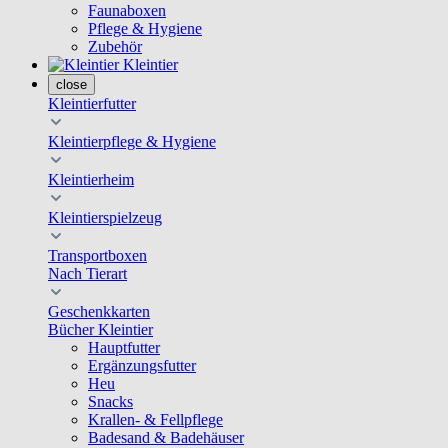
Faunaboxen
Pflege & Hygiene
Zubehör
Kleintier
close
Kleintierfutter
Kleintierpflege & Hygiene
Kleintierheim
Kleintierspielzeug
Transportboxen
Nach Tierart
Geschenkkarten
Bücher Kleintier
Hauptfutter
Ergänzungsfutter
Heu
Snacks
Krallen- & Fellpflege
Badesand & Badehäuser