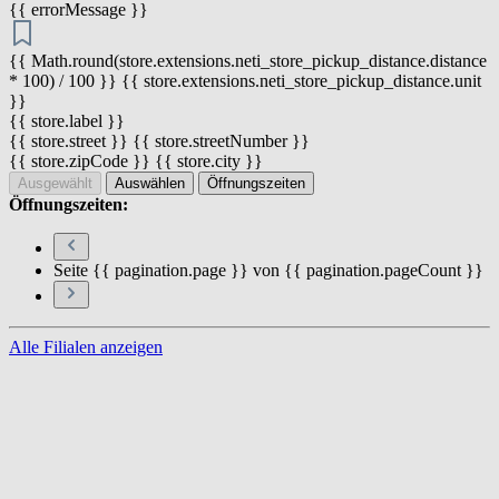
{{ errorMessage }}
{{ Math.round(store.extensions.neti_store_pickup_distance.distance
* 100) / 100 }} {{ store.extensions.neti_store_pickup_distance.unit
}}
{{ store.label }}
{{ store.street }} {{ store.streetNumber }}
{{ store.zipCode }} {{ store.city }}
Ausgewählt
Auswählen
Öffnungszeiten
Öffnungszeiten:
Seite {{ pagination.page }} von {{ pagination.pageCount }}
Alle Filialen anzeigen