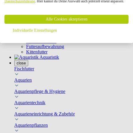
Datenschutzerklärung
. Hier kannst du Deine Auswahl auch jederzeit erneut anpassen.
Geschirre & Leinen
Katzenklappen
Schutznetze
Alle Cookies akzeptieren
Kippfensterschutz
Katzenkameras
Futternäpfe
Individuelle Einstellungen
Trinkbrunnen
Futterautomaten
Futteraufbewahrung
Kittenfutter
Aquaristik
close
Fischfutter
Aquarien
Aquarienpflege & Hygiene
Aquarientechnik
Aquarieneinrichtung & Zubehör
Aquarienpflanzen