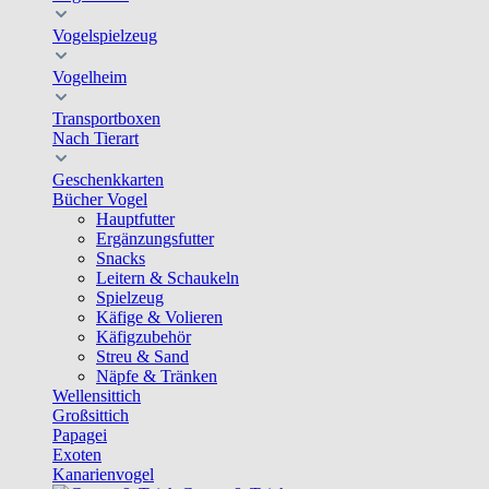
Vogelspielzeug
Vogelheim
Transportboxen
Nach Tierart
Geschenkkarten
Bücher Vogel
Hauptfutter
Ergänzungsfutter
Snacks
Leitern & Schaukeln
Spielzeug
Käfige & Volieren
Käfigzubehör
Streu & Sand
Näpfe & Tränken
Wellensittich
Großsittich
Papagei
Exoten
Kanarienvogel