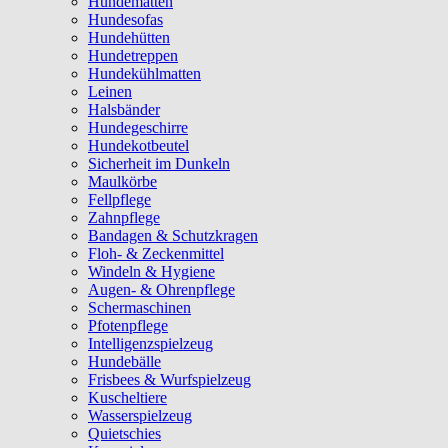
Hundematten
Hundesofas
Hundehütten
Hundetreppen
Hundekühlmatten
Leinen
Halsbänder
Hundegeschirre
Hundekotbeutel
Sicherheit im Dunkeln
Maulkörbe
Fellpflege
Zahnpflege
Bandagen & Schutzkragen
Floh- & Zeckenmittel
Windeln & Hygiene
Augen- & Ohrenpflege
Schermaschinen
Pfotenpflege
Intelligenzspielzeug
Hundebälle
Frisbees & Wurfspielzeug
Kuscheltiere
Wasserspielzeug
Quietschies