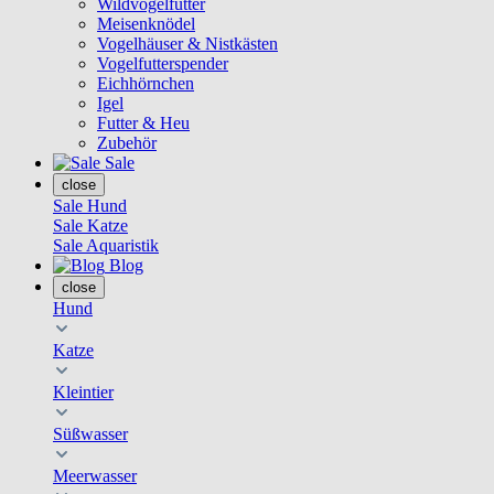
Wildvogelfutter
Meisenknödel
Vogelhäuser & Nistkästen
Vogelfutterspender
Eichhörnchen
Igel
Futter & Heu
Zubehör
Sale
close
Sale Hund
Sale Katze
Sale Aquaristik
Blog
close
Hund
Katze
Kleintier
Süßwasser
Meerwasser