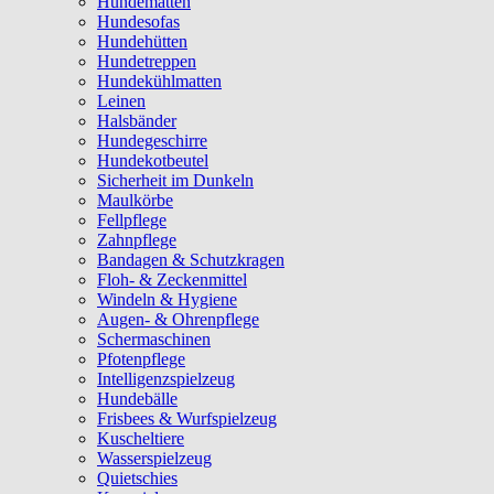
Hundematten
Hundesofas
Hundehütten
Hundetreppen
Hundekühlmatten
Leinen
Halsbänder
Hundegeschirre
Hundekotbeutel
Sicherheit im Dunkeln
Maulkörbe
Fellpflege
Zahnpflege
Bandagen & Schutzkragen
Floh- & Zeckenmittel
Windeln & Hygiene
Augen- & Ohrenpflege
Schermaschinen
Pfotenpflege
Intelligenzspielzeug
Hundebälle
Frisbees & Wurfspielzeug
Kuscheltiere
Wasserspielzeug
Quietschies