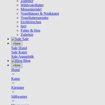
Zubehör
Wildvogelfutter
Meisenknödel
Vogelhäuser & Nistkästen
Vogelfutterspender
Eichhörnchen
Igel
Futter & Heu
Zubehör
Sale
close
Sale Hund
Sale Katze
Sale Aquaristik
Blog
close
Hund
Katze
Kleintier
Süßwasser