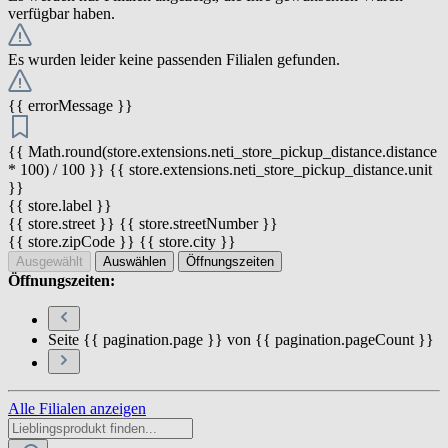
verfügbar haben.
Es wurden leider keine passenden Filialen gefunden.
{{ errorMessage }}
{{ Math.round(store.extensions.neti_store_pickup_distance.distance
* 100) / 100 }} {{ store.extensions.neti_store_pickup_distance.unit
}}
{{ store.label }}
{{ store.street }} {{ store.streetNumber }}
{{ store.zipCode }} {{ store.city }}
Ausgewählt
Auswählen
Öffnungszeiten
Öffnungszeiten:
Seite {{ pagination.page }} von {{ pagination.pageCount }}
Alle Filialen anzeigen