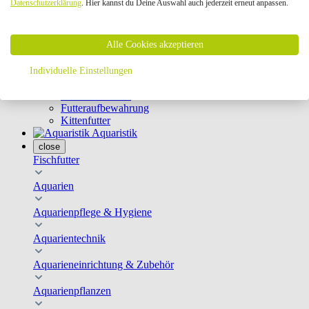
Datenschutzerklärung
. Hier kannst du Deine Auswahl auch jederzeit erneut anpassen.
Geschirre & Leinen
Katzenklappen
Schutznetze
Alle Cookies akzeptieren
Kippfensterschutz
Katzenkameras
Futternäpfe
Individuelle Einstellungen
Trinkbrunnen
Futterautomaten
Futteraufbewahrung
Kittenfutter
Aquaristik
close
Fischfutter
Aquarien
Aquarienpflege & Hygiene
Aquarientechnik
Aquarieneinrichtung & Zubehör
Aquarienpflanzen