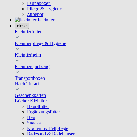
Faunaboxen
Pflege & Hygiene
Zubehör
Kleintier
close
Kleintierfutter
Kleintierpflege & Hygiene
Kleintierheim
Kleintierspielzeug
Transportboxen
Nach Tierart
Geschenkkarten
Bücher Kleintier
Hauptfutter
Ergänzungsfutter
Heu
Snacks
Krallen- & Fellpflege
Badesand & Badehäuser