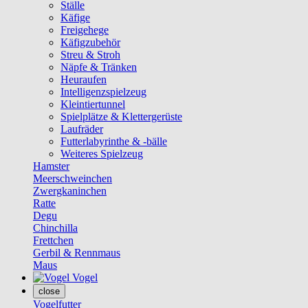
Ställe
Käfige
Freigehege
Käfigzubehör
Streu & Stroh
Näpfe & Tränken
Heuraufen
Intelligenzspielzeug
Kleintiertunnel
Spielplätze & Klettergerüste
Laufräder
Futterlabyrinthe & -bälle
Weiteres Spielzeug
Hamster
Meerschweinchen
Zwergkaninchen
Ratte
Degu
Chinchilla
Frettchen
Gerbil & Rennmaus
Maus
Vogel
close
Vogelfutter