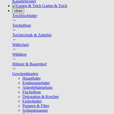
Kanarienvogel
Garten & Teich
close
Teichfischfutter
Teichpflege
Teichtechnik & Zubehör
Wildvögel
Wildtiere
Hühner & Bauernhof
Geschenkkarten
Hauptfutter
Ergänzungsfutter
Algenbekämpfung
Fischpflege
Dekoration & Kescher
Eisfreihalter
Pumpen & Filter
Schlammsauger