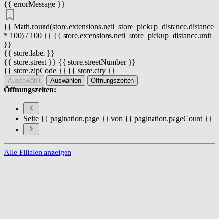
{{ errorMessage }}
{{ Math.round(store.extensions.neti_store_pickup_distance.distance
* 100) / 100 }} {{ store.extensions.neti_store_pickup_distance.unit
}}
{{ store.label }}
{{ store.street }} {{ store.streetNumber }}
{{ store.zipCode }} {{ store.city }}
Ausgewählt
Auswählen
Öffnungszeiten
Öffnungszeiten:
Seite {{ pagination.page }} von {{ pagination.pageCount }}
Alle Filialen anzeigen