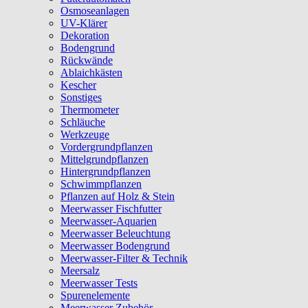
Osmoseanlagen
UV-Klärer
Dekoration
Bodengrund
Rückwände
Ablaichkästen
Kescher
Sonstiges
Thermometer
Schläuche
Werkzeuge
Vordergrundpflanzen
Mittelgrundpflanzen
Hintergrundpflanzen
Schwimmpflanzen
Pflanzen auf Holz & Stein
Meerwasser Fischfutter
Meerwasser-Aquarien
Meerwasser Beleuchtung
Meerwasser Bodengrund
Meerwasser-Filter & Technik
Meersalz
Meerwasser Tests
Spurenelemente
Meerwasser Zubehör