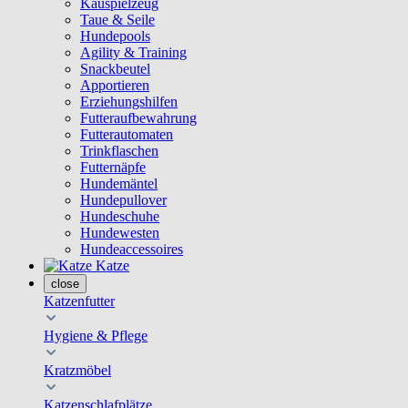
Kauspielzeug
Taue & Seile
Hundepools
Agility & Training
Snackbeutel
Apportieren
Erziehungshilfen
Futteraufbewahrung
Futterautomaten
Trinkflaschen
Futternäpfe
Hundemäntel
Hundepullover
Hundeschuhe
Hundewesten
Hundeaccessoires
Katze
close
Katzenfutter
Hygiene & Pflege
Kratzmöbel
Katzenschlafplätze