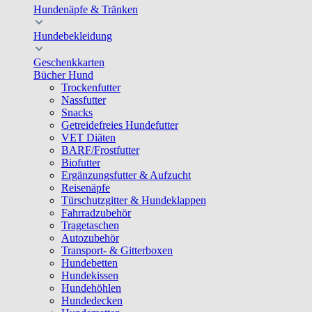
Hundenäpfe & Tränken
Hundebekleidung
Geschenkkarten
Bücher Hund
Trockenfutter
Nassfutter
Snacks
Getreidefreies Hundefutter
VET Diäten
BARF/Frostfutter
Biofutter
Ergänzungsfutter & Aufzucht
Reisenäpfe
Türschutzgitter & Hundeklappen
Fahrradzubehör
Tragetaschen
Autozubehör
Transport- & Gitterboxen
Hundebetten
Hundekissen
Hundehöhlen
Hundedecken