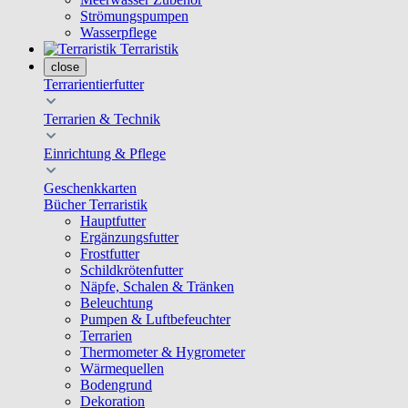
Strömungspumpen
Wasserpflege
Terraristik
close
Terrarientierfutter
Terrarien & Technik
Einrichtung & Pflege
Geschenkkarten
Bücher Terraristik
Hauptfutter
Ergänzungsfutter
Frostfutter
Schildkrötenfutter
Näpfe, Schalen & Tränken
Beleuchtung
Pumpen & Luftbefeuchter
Terrarien
Thermometer & Hygrometer
Wärmequellen
Bodengrund
Dekoration