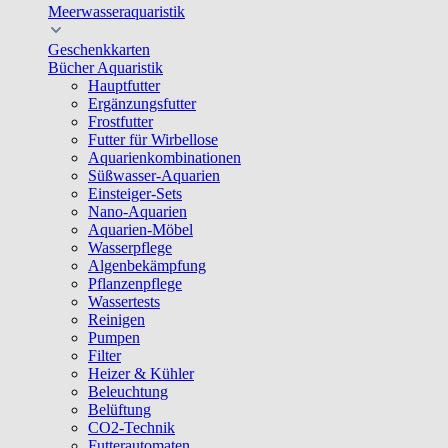
Meerwasseraquaristik
Geschenkkarten
Bücher Aquaristik
Hauptfutter
Ergänzungsfutter
Frostfutter
Futter für Wirbellose
Aquarienkombinationen
Süßwasser-Aquarien
Einsteiger-Sets
Nano-Aquarien
Aquarien-Möbel
Wasserpflege
Algenbekämpfung
Pflanzenpflege
Wassertests
Reinigen
Pumpen
Filter
Heizer & Kühler
Beleuchtung
Belüftung
CO2-Technik
Futterautomaten