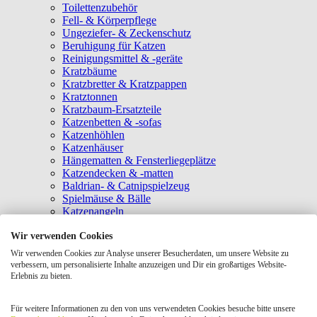
Toilettenzubehör
Fell- & Körperpflege
Ungeziefer- & Zeckenschutz
Beruhigung für Katzen
Reinigungsmittel & -geräte
Kratzbäume
Kratzbretter & Kratzpappen
Kratztonnen
Kratzbaum-Ersatzteile
Katzenbetten & -sofas
Katzenhöhlen
Katzenhäuser
Hängematten & Fensterliegeplätze
Katzendecken & -matten
Baldrian- & Catnipspielzeug
Spielmäuse & Bälle
Katzenangeln
Intelligenzspielzeug
Wir verwenden Cookies
Laserpointer & Elektrospielzeug
Katzentunnel
Wir verwenden Cookies zur Analyse unserer Besucherdaten, um unsere Website zu
Clicker & Target Sticks für Katzen
verbessern, um personalisierte Inhalte anzuzeigen und Dir ein großartiges Website-
Weiteres Katzenspielzeug
Erlebnis zu bieten.
Transportboxen
Halsbänder
Für weitere Informationen zu den von uns verwendeten Cookies besuche bitte unsere
Tragetaschen