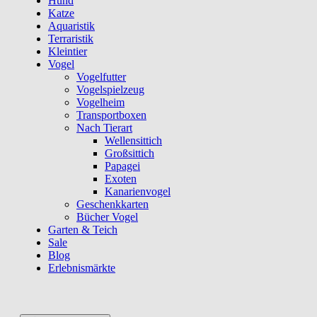
Hund
Katze
Aquaristik
Terraristik
Kleintier
Vogel
Vogelfutter
Vogelspielzeug
Vogelheim
Transportboxen
Nach Tierart
Wellensittich
Großsittich
Papagei
Exoten
Kanarienvogel
Geschenkkarten
Bücher Vogel
Garten & Teich
Sale
Blog
Erlebnismärkte