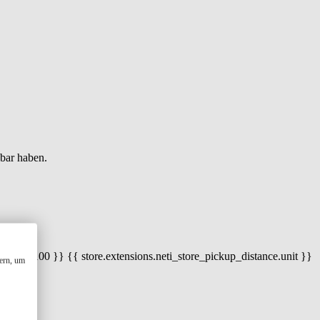
gbar haben.
 100) / 100 }} {{ store.extensions.neti_store_pickup_distance.unit }}
ern, um