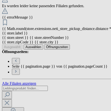
Es wurden leider keine passenden Filialen gefunden.
{{ errorMessage }}
{{ Math.round(store.extensions.neti_store_pickup_distance.distance *
{{ store.label }}
{{ store.street }} {{ store.streetNumber }}
{{ store.zipCode }} {{ store.city }}
Ausgewählt
Auswählen
Öffnungszeiten
Öffnungszeiten:
Seite {{ pagination.page }} von {{ pagination.pageCount }}
Alle Filialen anzeigen