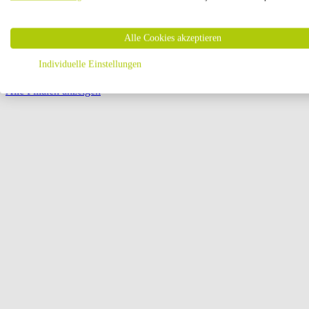
Öffnungszeiten:
Alle Cookies akzeptieren
Seite {{ pagination.page }} von {{ pagination.pageCount }}
Individuelle Einstellungen
Alle Filialen anzeigen