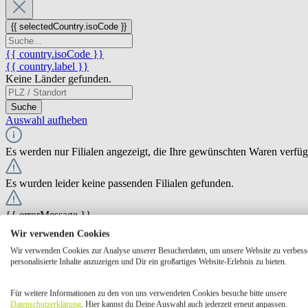
{{ selectedCountry.isoCode }}
{{ country.isoCode }}
{{ country.label }}
Keine Länder gefunden.
Suche
Auswahl aufheben
Es werden nur Filialen angezeigt, die Ihre gewünschten Waren verfü
Es wurden leider keine passenden Filialen gefunden.
{{ errorMessage }}
Wir verwenden Cookies
{{ Math.round(store.extensions.neti_store_pickup_distance.distance *
Wir verwenden Cookies zur Analyse unserer Besucherdaten, um unsere Website zu verbess
{{ store.label }}
personalisierte Inhalte anzuzeigen und Dir ein großartiges Website-Erlebnis zu bieten.
{{ store.street }} {{ store.streetNumber }}
{{ store.zipCode }} {{ store.city }}
Für weitere Informationen zu den von uns verwendeten Cookies besuche bitte unsere
Ausgewählt
Auswählen
Öffnungszeiten
Datenschutzerklärung
. Hier kannst du Deine Auswahl auch jederzeit erneut anpassen.