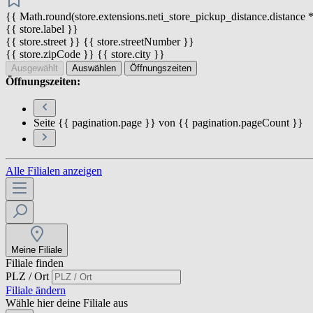
{{ Math.round(store.extensions.neti_store_pickup_distance.distance *
{{ store.label }}
{{ store.street }} {{ store.streetNumber }}
{{ store.zipCode }} {{ store.city }}
Ausgewählt
Auswählen
Öffnungszeiten
Öffnungszeiten:
Seite {{ pagination.page }} von {{ pagination.pageCount }}
Alle Filialen anzeigen
Meine Filiale
Filiale finden
PLZ / Ort
Filiale ändern
Wähle hier deine Filiale aus