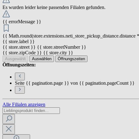
Es wurden leider keine passenden Filialen gefunden.
{{ errorMessage }}
{{ Math.round(store.extensions.neti_store_pickup_distance.distance *
{{ store.label }}
{{ store.street }} {{ store.streetNumber }}
{{ store.zipCode }} {{ store.city }}
Ausgewählt
Auswählen
Öffnungszeiten
Öffnungszeiten:
Seite {{ pagination.page }} von {{ pagination.pageCount }}
Alle Filialen anzeigen