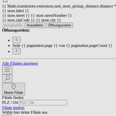
{{ Math.round(store.extensions.neti_store_pickup_distance.distance *
{{ store.label }}
{{ store.street }} {{ store.streetNumber }}
{{ store.zipCode }} {{ store.city }}
Ausgewählt
Auswählen
Öffnungszeiten
Öffnungszeiten:
Seite {{ pagination.page }} von {{ pagination.pageCount }}
Alle Filialen anzeigen
Meine Filiale
Filiale finden
PLZ / Ort
Filiale ändern
Wähle hier deine Filiale aus