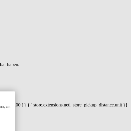
gbar haben.
 100) / 100 }} {{ store.extensions.neti_store_pickup_distance.unit }}
ern, um