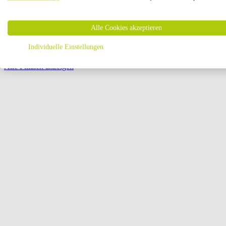
Öffnungszeiten:
Alle Cookies akzeptieren
Seite {{ pagination.page }} von {{ pagination.pageCount }}
Individuelle Einstellungen
Alle Filialen anzeigen