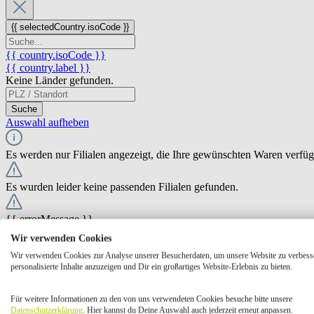
{{ selectedCountry.isoCode }}
{{ country.isoCode }}
{{ country.label }}
Keine Länder gefunden.
Suche
Auswahl aufheben
Es werden nur Filialen angezeigt, die Ihre gewünschten Waren verfü
Es wurden leider keine passenden Filialen gefunden.
{{ errorMessage }}
Wir verwenden Cookies
{{ Math.round(store.extensions.neti_store_pickup_distance.distance *
Wir verwenden Cookies zur Analyse unserer Besucherdaten, um unsere Website zu verbess
{{ store.label }}
personalisierte Inhalte anzuzeigen und Dir ein großartiges Website-Erlebnis zu bieten.
{{ store.street }} {{ store.streetNumber }}
{{ store.zipCode }} {{ store.city }}
Für weitere Informationen zu den von uns verwendeten Cookies besuche bitte unsere
Ausgewählt
Auswählen
Öffnungszeiten
Datenschutzerklärung
. Hier kannst du Deine Auswahl auch jederzeit erneut anpassen.