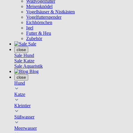
Wildvogelfutter
Meisenknödel
Vogelhäuser & Nistkästen
Vogelfutterspender
Eichhörnchen
Igel
Futter & Heu
Zubehör
Sale
close
Sale Hund
Sale Katze
Sale Aquaristik
Blog
close
Hund
Katze
Kleintier
Süßwasser
Meerwasser