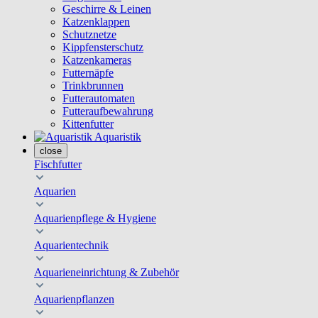
Geschirre & Leinen
Katzenklappen
Schutznetze
Kippfensterschutz
Katzenkameras
Futternäpfe
Trinkbrunnen
Futterautomaten
Futteraufbewahrung
Kittenfutter
Aquaristik
close
Fischfutter
Aquarien
Aquarienpflege & Hygiene
Aquarientechnik
Aquarieneinrichtung & Zubehör
Aquarienpflanzen