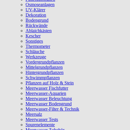
Osmoseanlagen
UV-Klärer
Dekoration
Bodengrund
Rückwände
Ablaichkästen
Kescher
Sonstiges
Thermometer
Schläuche
Werkzeuge
Vordergrundpflanzen
Mittelgrundpflanzen
Hintergrundpflanzen
Schwimmpflanzen
Pflanzen auf Holz & Stein
Meerwasser Fischfutter
Meerwasser-Aquarien
Meerwasser Beleuchtung
Meerwasser Bodengrund
Meerwasser-Filter & Technik
Meersalz
Meerwasser Tests
Spurenelemente
Meerwasser Zubehör