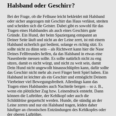
Halsband oder Geschirr?
Bei der Frage, ob die Fellnase leicht bekleidet mit Halsband
oder sicher angezogen mit Geschirr das Haus verlässt, streiten
und scheiden sich die Geister. Dabei gibt es sowohl für das
Tragen eines Halsbandes als auch eines Geschirrs gute
Gründe.
Ein Hund, der beim Spaziergang entspannt an
Deiner Seite läuft und nicht an der Leine zerrt, ist mit einem
Halsband sicherlich gut bedient, solange es richtig sitzt. Es
sollte nicht zu dünn sein – als Richtwert kann hier die Nase
Deines Fellfreundes helfen, da das Halsband in etwas eine
Nasenbreite messen sollte. Es sollte natürlich nicht zu eng
sitzen, damit es nicht würgt, und nicht zu weit sein, damit
Dein Hund nicht ungewollt hinausschlüpfen kann, dafür sollte
das Geschirr nicht mehr als zwei Finger breit Spiel haben. Ein
Halsband ist leichter als ein Geschirr und ermöglicht Deinem
Vierbeiner viel Bewegungsfreiheit. Allerdings kann das
Tragen eines Halsbandes auch Nachteile bergen – so z. B.,
wenn ein plötzlicher Zug bzw. Leinendruck entsteht. Dann
können die Luftröhre, der Kehlkopf oder auch die
Schilddrüse gequetscht werden. Hunde, die ständig an der
Leine zerren und nur ein Halsband tragen, leiden daher
häufiger an chronischen Entzündungen des Kehlkopfes oder
der oberen Luftröhre.