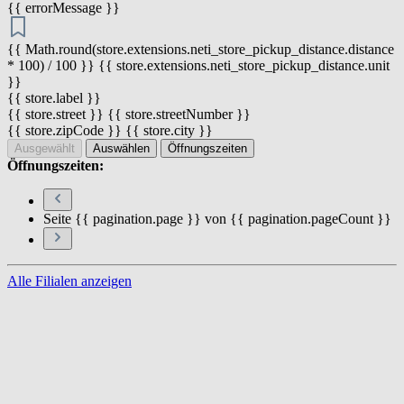
{{ errorMessage }}
{{ Math.round(store.extensions.neti_store_pickup_distance.distance
* 100) / 100 }} {{ store.extensions.neti_store_pickup_distance.unit
}}
{{ store.label }}
{{ store.street }} {{ store.streetNumber }}
{{ store.zipCode }} {{ store.city }}
Ausgewählt
Auswählen
Öffnungszeiten
Öffnungszeiten:
Seite {{ pagination.page }} von {{ pagination.pageCount }}
Alle Filialen anzeigen