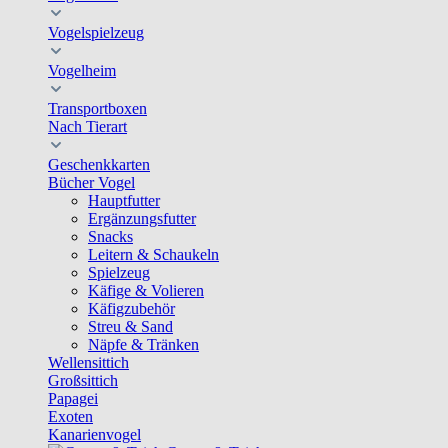
Vogelspielzeug
Vogelheim
Transportboxen
Nach Tierart
Geschenkkarten
Bücher Vogel
Hauptfutter
Ergänzungsfutter
Snacks
Leitern & Schaukeln
Spielzeug
Käfige & Volieren
Käfigzubehör
Streu & Sand
Näpfe & Tränken
Wellensittich
Großsittich
Papagei
Exoten
Kanarienvogel