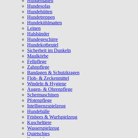
Hundematten
Hundesofas
Hundehütten
Hundetreppen
Hundekühlmatten
Leinen
Halsbänder
Hundegeschirre
Hundekotbeutel
Sicherheit im Dunkeln
Maulkörbe
Fellpflege
Zahnpflege
Bandagen & Schutzkragen
Floh- & Zeckenmittel
Windeln & Hygiene
Augen- & Ohrenpflege
Schermaschinen
Pfotenpflege
Intelligenzspielzeug
Hundebälle
Frisbees & Wurfspielzeug
Kuscheltiere
Wasserspielzeug
Quietschies