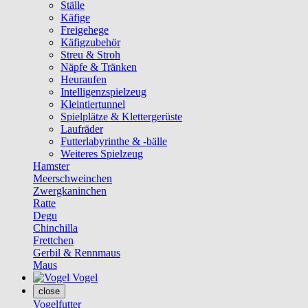
Ställe
Käfige
Freigehege
Käfigzubehör
Streu & Stroh
Näpfe & Tränken
Heuraufen
Intelligenzspielzeug
Kleintiertunnel
Spielplätze & Klettergerüste
Laufräder
Futterlabyrinthe & -bälle
Weiteres Spielzeug
Hamster
Meerschweinchen
Zwergkaninchen
Ratte
Degu
Chinchilla
Frettchen
Gerbil & Rennmaus
Maus
Vogel
close
Vogelfutter