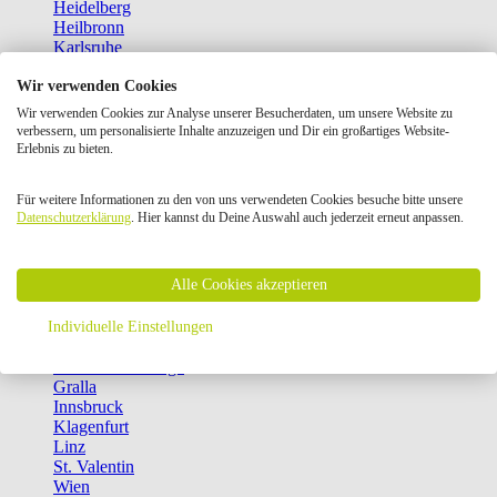
Heidelberg
Heilbronn
Karlsruhe
Kassel
Wir verwenden Cookies
Ludwigshafen
München Pasing
Wir verwenden Cookies zur Analyse unserer Besucherdaten, um unsere Website zu
München-Europark
verbessern, um personalisierte Inhalte anzuzeigen und Dir ein großartiges Website-
Münster
Erlebnis zu bieten.
Nürnberg
Reutlingen
Für weitere Informationen zu den von uns verwendeten Cookies besuche bitte unsere
Saarbrücken
Datenschutzerklärung
. Hier kannst du Deine Auswahl auch jederzeit erneut anpassen.
Stuttgart
Ulm
Unterhaching
Alle Cookies akzeptieren
Villingen-Schwenningen
Weil am Rhein
Weiterstadt
Individuelle Einstellungen
Würzburg
Brunn am Gebirge
Gralla
Innsbruck
Klagenfurt
Linz
St. Valentin
Wien