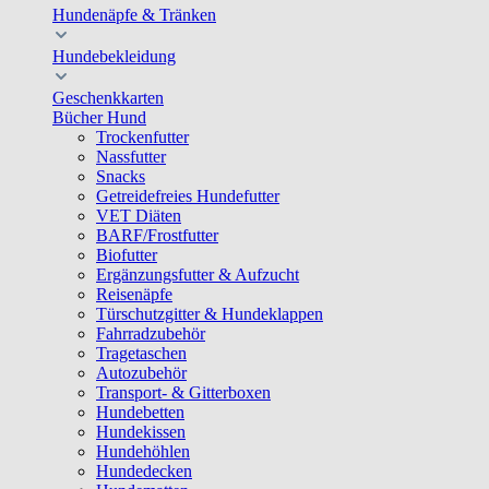
Hundenäpfe & Tränken
Hundebekleidung
Geschenkkarten
Bücher Hund
Trockenfutter
Nassfutter
Snacks
Getreidefreies Hundefutter
VET Diäten
BARF/Frostfutter
Biofutter
Ergänzungsfutter & Aufzucht
Reisenäpfe
Türschutzgitter & Hundeklappen
Fahrradzubehör
Tragetaschen
Autozubehör
Transport- & Gitterboxen
Hundebetten
Hundekissen
Hundehöhlen
Hundedecken