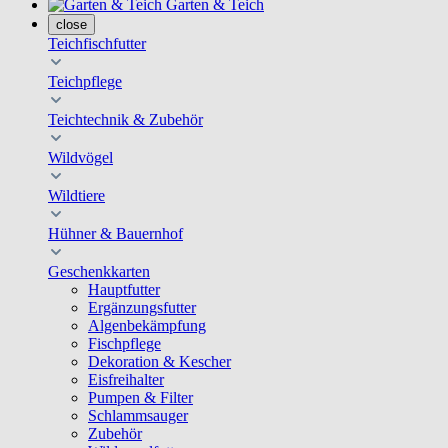
Garten & Teich
close
Teichfischfutter
Teichpflege
Teichtechnik & Zubehör
Wildvögel
Wildtiere
Hühner & Bauernhof
Geschenkkarten
Hauptfutter
Ergänzungsfutter
Algenbekämpfung
Fischpflege
Dekoration & Kescher
Eisfreihalter
Pumpen & Filter
Schlammsauger
Zubehör