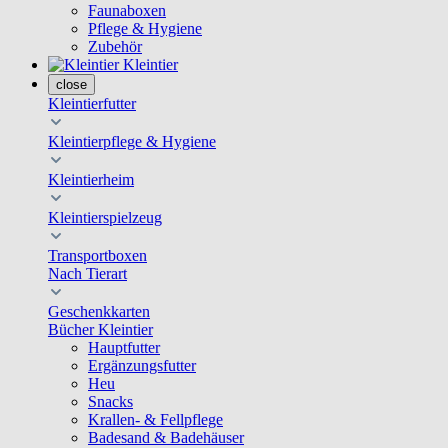
Faunaboxen
Pflege & Hygiene
Zubehör
Kleintier
close
Kleintierfutter
Kleintierpflege & Hygiene
Kleintierheim
Kleintierspielzeug
Transportboxen
Nach Tierart
Geschenkkarten
Bücher Kleintier
Hauptfutter
Ergänzungsfutter
Heu
Snacks
Krallen- & Fellpflege
Badesand & Badehäuser