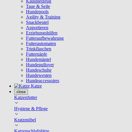
Kauspielzeug
Taue & Seile
Hundepools
Agility & Training
Snackbeutel
Apportieren
Erziehungshilfen
Futteraufbewahrung
Futterautomaten
Trinkflaschen
Futternäpfe
Hundemäntel
Hundepullover
Hundeschuhe
Hundewesten
Hundeaccessoires
Katze
close
Katzenfutter
Hygiene & Pflege
Kratzmöbel
Katzenschlafplätze