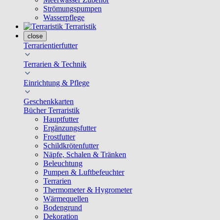
Strömungspumpen
Wasserpflege
Terraristik
close
Terrarientierfutter
Terrarien & Technik
Einrichtung & Pflege
Geschenkkarten
Bücher Terraristik
Hauptfutter
Ergänzungsfutter
Frostfutter
Schildkrötenfutter
Näpfe, Schalen & Tränken
Beleuchtung
Pumpen & Luftbefeuchter
Terrarien
Thermometer & Hygrometer
Wärmequellen
Bodengrund
Dekoration