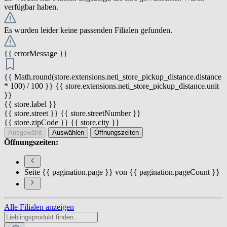
verfügbar haben.
Es wurden leider keine passenden Filialen gefunden.
{{ errorMessage }}
{{ Math.round(store.extensions.neti_store_pickup_distance.distance
* 100) / 100 }} {{ store.extensions.neti_store_pickup_distance.unit
}}
{{ store.label }}
{{ store.street }} {{ store.streetNumber }}
{{ store.zipCode }} {{ store.city }}
Ausgewählt
Auswählen
Öffnungszeiten
Öffnungszeiten:
Seite {{ pagination.page }} von {{ pagination.pageCount }}
Alle Filialen anzeigen