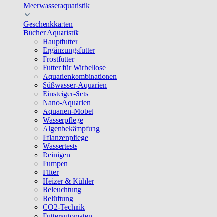
Meerwasseraquaristik
Geschenkkarten
Bücher Aquaristik
Hauptfutter
Ergänzungsfutter
Frostfutter
Futter für Wirbellose
Aquarienkombinationen
Süßwasser-Aquarien
Einsteiger-Sets
Nano-Aquarien
Aquarien-Möbel
Wasserpflege
Algenbekämpfung
Pflanzenpflege
Wassertests
Reinigen
Pumpen
Filter
Heizer & Kühler
Beleuchtung
Belüftung
CO2-Technik
Futterautomaten