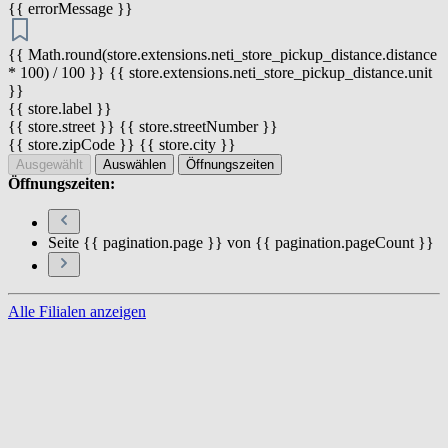
{{ errorMessage }}
{{ Math.round(store.extensions.neti_store_pickup_distance.distance
* 100) / 100 }} {{ store.extensions.neti_store_pickup_distance.unit
}}
{{ store.label }}
{{ store.street }} {{ store.streetNumber }}
{{ store.zipCode }} {{ store.city }}
Ausgewählt
Auswählen
Öffnungszeiten
Öffnungszeiten:
Seite {{ pagination.page }} von {{ pagination.pageCount }}
Alle Filialen anzeigen