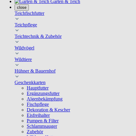
Garten & Teich
close
Teichfischfutter
Teichpflege
Teichtechnik & Zubehör
Wildvögel
Wildtiere
Hühner & Bauernhof
Geschenkkarten
Hauptfutter
Ergänzungsfutter
Algenbekämpfung
Fischpflege
Dekoration & Kescher
Eisfreihalter
Pumpen & Filter
Schlammsauger
Zubehör