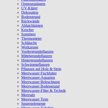
Osmoseanlagen
UV-Klärer
Dekoration
Bodengrund
Rückwände
Ablaichkästen
Kescher
Sonstiges
Thermometer
Schläuche
Werkzeuge
Vordergrundpflanzen
Mittelgrundpflanzen
Hintergrundpflanzen
Schwimmpflanzen
Pflanzen auf Holz & Stein
Meerwasser Fischfutter
Meerwasser-Aquarien
Meerwasser Beleuchtung
Meerwasser Bodengrund
Meerwasser-Filter & Technik
Meersalz
Meerwasser Tests
Spurenelemente
Meerwasser Zubehör