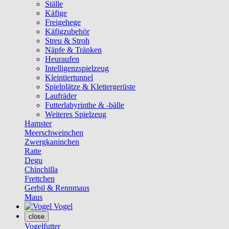
Ställe
Käfige
Freigehege
Käfigzubehör
Streu & Stroh
Näpfe & Tränken
Heuraufen
Intelligenzspielzeug
Kleintiertunnel
Spielplätze & Klettergerüste
Laufräder
Futterlabyrinthe & -bälle
Weiteres Spielzeug
Hamster
Meerschweinchen
Zwergkaninchen
Ratte
Degu
Chinchilla
Frettchen
Gerbil & Rennmaus
Maus
Vogel
close
Vogelfutter