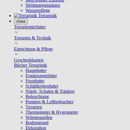
Strömungspumpen
Wasserpflege
Terraristik
close
Terrarientierfutter
Terrarien & Technik
Einrichtung & Pflege
Geschenkkarten
Bücher Terraristik
Hauptfutter
Ergänzungsfutter
Frostfutter
Schildkrötenfutter
Näpfe, Schalen & Tränken
Beleuchtung
Pumpen & Luftbefeuchter
Terrarien
Thermometer & Hygrometer
Wärmequellen
Bodengrund
Dekoration