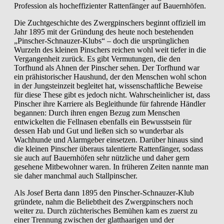
Profession als hocheffizienter Rattenfänger auf Bauernhöfen.
Die Zuchtgeschichte des Zwergpinschers beginnt offiziell im
Jahr 1895 mit der Gründung des heute noch bestehenden
„Pinscher-Schnauzer-Klubs“ – doch die ursprünglichen
Wurzeln des kleinen Pinschers reichen wohl weit tiefer in die
Vergangenheit zurück. Es gibt Vermutungen, die den
Torfhund als Ahnen der Pinscher sehen. Der Torfhund war
ein prähistorischer Haushund, der den Menschen wohl schon
in der Jungsteinzeit begleitet hat, wissenschaftliche Beweise
für diese These gibt es jedoch nicht. Wahrscheinlicher ist, dass
Pinscher ihre Karriere als Begleithunde für fahrende Händler
begannen: Durch ihren engen Bezug zum Menschen
entwickelten die Fellnasen ebenfalls ein Bewusstsein für
dessen Hab und Gut und ließen sich so wunderbar als
Wachhunde und Alarmgeber einsetzen. Darüber hinaus sind
die kleinen Pinscher überaus talentierte Rattenfänger, sodass
sie auch auf Bauernhöfen sehr nützliche und daher gern
gesehene Mitbewohner waren. In früheren Zeiten nannte man
sie daher manchmal auch Stallpinscher.
Als Josef Berta dann 1895 den Pinscher-Schnauzer-Klub
gründete, nahm die Beliebtheit des Zwergpinschers noch
weiter zu. Durch züchterisches Bemühen kam es zuerst zu
einer Trennung zwischen der glatthaarigen und der