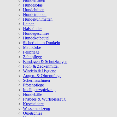
Hundematten
Hundesofas
Hundehütten
Hundetreppen
Hundekühlmatten
Leinen
Halsbänder
Hundegeschirre
Hundekotbeutel
Sicherheit im Dunkeln
Maulkörbe
Fellpflege
Zahnpflege
Bandagen & Schutzkragen
Floh- & Zeckenmittel
Windeln & Hygiene
Augen- & Ohrenpflege
Schermaschinen
Pfotenpflege
Intelligenzspielzeug
Hundebälle
Frisbees & Wurfspielzeug
Kuscheltiere
Wasserspielzeug
Quietschies