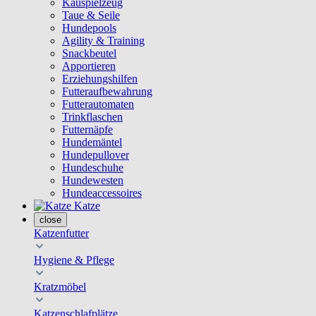
Kauspielzeug
Taue & Seile
Hundepools
Agility & Training
Snackbeutel
Apportieren
Erziehungshilfen
Futteraufbewahrung
Futterautomaten
Trinkflaschen
Futternäpfe
Hundemäntel
Hundepullover
Hundeschuhe
Hundewesten
Hundeaccessoires
Katze
close
Katzenfutter
Hygiene & Pflege
Kratzmöbel
Katzenschlafplätze