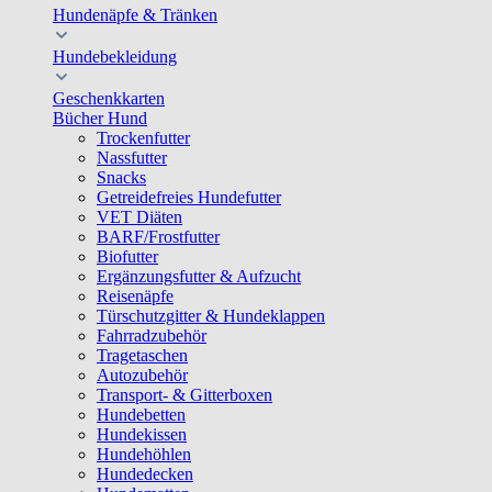
Hundenäpfe & Tränken
Hundebekleidung
Geschenkkarten
Bücher Hund
Trockenfutter
Nassfutter
Snacks
Getreidefreies Hundefutter
VET Diäten
BARF/Frostfutter
Biofutter
Ergänzungsfutter & Aufzucht
Reisenäpfe
Türschutzgitter & Hundeklappen
Fahrradzubehör
Tragetaschen
Autozubehör
Transport- & Gitterboxen
Hundebetten
Hundekissen
Hundehöhlen
Hundedecken