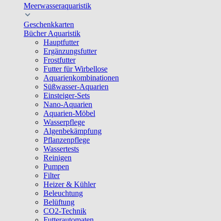
Meerwasseraquaristik
Geschenkkarten
Bücher Aquaristik
Hauptfutter
Ergänzungsfutter
Frostfutter
Futter für Wirbellose
Aquarienkombinationen
Süßwasser-Aquarien
Einsteiger-Sets
Nano-Aquarien
Aquarien-Möbel
Wasserpflege
Algenbekämpfung
Pflanzenpflege
Wassertests
Reinigen
Pumpen
Filter
Heizer & Kühler
Beleuchtung
Belüftung
CO2-Technik
Futterautomaten