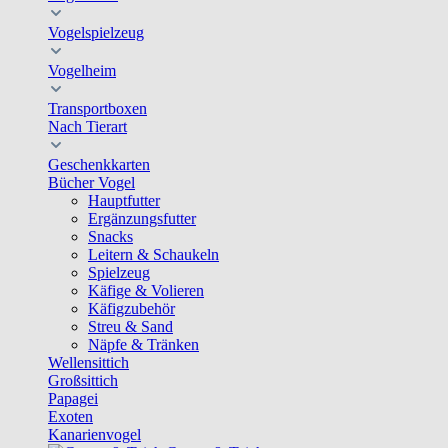
Vogelspielzeug
Vogelheim
Transportboxen
Nach Tierart
Geschenkkarten
Bücher Vogel
Hauptfutter
Ergänzungsfutter
Snacks
Leitern & Schaukeln
Spielzeug
Käfige & Volieren
Käfigzubehör
Streu & Sand
Näpfe & Tränken
Wellensittich
Großsittich
Papagei
Exoten
Kanarienvogel