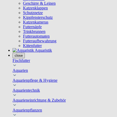
Geschirre & Leinen
Katzenklappen
Schutznetze
Kippfensterschutz
Katzenkameras
Futternäpfe
Trinkbrunnen
Futterautomaten
Futteraufbewahrung
Kittenfutter
Aquaristik
close
Fischfutter
Aquarien
Aquarienpflege & Hygiene
Aquarientechnik
Aquarieneinrichtung & Zubehör
Aquarienpflanzen