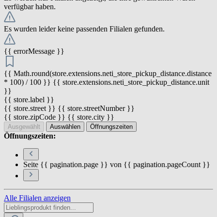
verfügbar haben.
Es wurden leider keine passenden Filialen gefunden.
{{ errorMessage }}
{{ Math.round(store.extensions.neti_store_pickup_distance.distance
* 100) / 100 }} {{ store.extensions.neti_store_pickup_distance.unit
}}
{{ store.label }}
{{ store.street }} {{ store.streetNumber }}
{{ store.zipCode }} {{ store.city }}
Ausgewählt
Auswählen
Öffnungszeiten
Öffnungszeiten:
Seite {{ pagination.page }} von {{ pagination.pageCount }}
Alle Filialen anzeigen