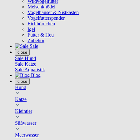
Wildvogelfutter
Meisenknödel
Vogelhäuser & Nistkästen
Vogelfutterspender
Eichhörnchen
Igel
Futter & Heu
Zubehör
Sale
close
Sale Hund
Sale Katze
Sale Aquaristik
Blog
close
Hund
Katze
Kleintier
Süßwasser
Meerwasser