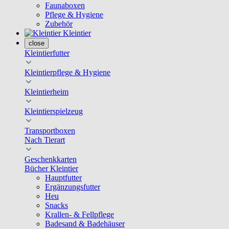
Faunaboxen
Pflege & Hygiene
Zubehör
Kleintier
close
Kleintierfutter
Kleintierpflege & Hygiene
Kleintierheim
Kleintierspielzeug
Transportboxen
Nach Tierart
Geschenkkarten
Bücher Kleintier
Hauptfutter
Ergänzungsfutter
Heu
Snacks
Krallen- & Fellpflege
Badesand & Badehäuser