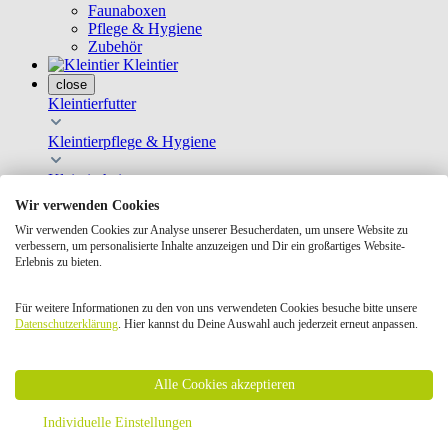
Faunaboxen
Pflege & Hygiene
Zubehör
Kleintier
close
Kleintierfutter
Kleintierpflege & Hygiene
Kleintierheim
Wir verwenden Cookies
Kleintierspielzeug
Wir verwenden Cookies zur Analyse unserer Besucherdaten, um unsere Website zu
verbessern, um personalisierte Inhalte anzuzeigen und Dir ein großartiges Website-
Transportboxen
Erlebnis zu bieten.
Nach Tierart
Für weitere Informationen zu den von uns verwendeten Cookies besuche bitte unsere
Geschenkkarten
Datenschutzerklärung
. Hier kannst du Deine Auswahl auch jederzeit erneut anpassen.
Bücher Kleintier
Hauptfutter
Ergänzungsfutter
Heu
Alle Cookies akzeptieren
Snacks
Krallen- & Fellpflege
Individuelle Einstellungen
Badesand & Badehäuser