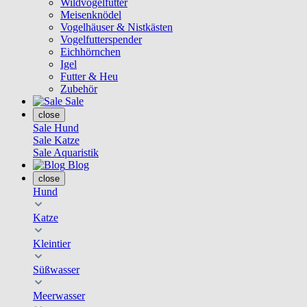
Wildvogelfutter
Meisenknödel
Vogelhäuser & Nistkästen
Vogelfutterspender
Eichhörnchen
Igel
Futter & Heu
Zubehör
Sale
close
Sale Hund
Sale Katze
Sale Aquaristik
Blog
close
Hund
Katze
Kleintier
Süßwasser
Meerwasser