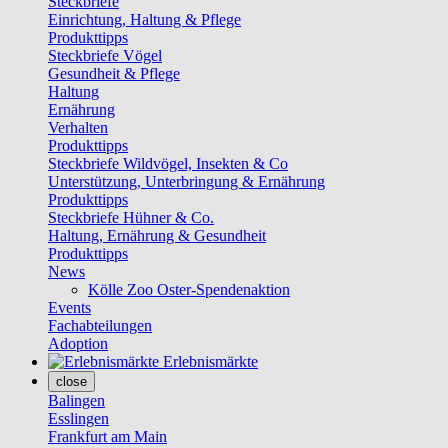
Steckbriefe
Einrichtung, Haltung & Pflege
Produkttipps
Steckbriefe Vögel
Gesundheit & Pflege
Haltung
Ernährung
Verhalten
Produkttipps
Steckbriefe Wildvögel, Insekten & Co
Unterstützung, Unterbringung & Ernährung
Produkttipps
Steckbriefe Hühner & Co.
Haltung, Ernährung & Gesundheit
Produkttipps
News
Kölle Zoo Oster-Spendenaktion
Events
Fachabteilungen
Adoption
Erlebnismärkte
close
Balingen
Esslingen
Frankfurt am Main