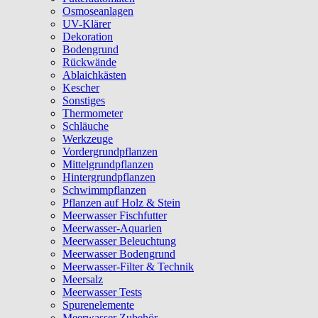
Osmoseanlagen
UV-Klärer
Dekoration
Bodengrund
Rückwände
Ablaichkästen
Kescher
Sonstiges
Thermometer
Schläuche
Werkzeuge
Vordergrundpflanzen
Mittelgrundpflanzen
Hintergrundpflanzen
Schwimmpflanzen
Pflanzen auf Holz & Stein
Meerwasser Fischfutter
Meerwasser-Aquarien
Meerwasser Beleuchtung
Meerwasser Bodengrund
Meerwasser-Filter & Technik
Meersalz
Meerwasser Tests
Spurenelemente
Meerwasser Zubehör