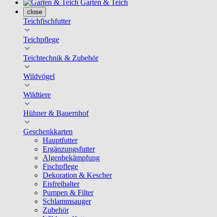
Garten & Teich
close
Teichfischfutter
Teichpflege
Teichtechnik & Zubehör
Wildvögel
Wildtiere
Hühner & Bauernhof
Geschenkkarten
Hauptfutter
Ergänzungsfutter
Algenbekämpfung
Fischpflege
Dekoration & Kescher
Eisfreihalter
Pumpen & Filter
Schlammsauger
Zubehör