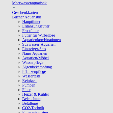
Meerwasseraquaristik
Geschenkkarten
Bücher Aquaristik
Hauptfutter
Ergänzungsfutter
Frostfutter
Futter für Wirbellose
Aquarienkombinationen
Süßwasser-Aquarien
Einsteiger-Sets
Nano-Aquarien
Aquarien-Möbel
Wasserpflege
Algenbekämpfung
Pflanzenpflege
Wassertests
Reinigen
Pumpen
Filter
Heizer & Kühler
Beleuchtung
Belüftung
CO2-Technik
Futterautomaten