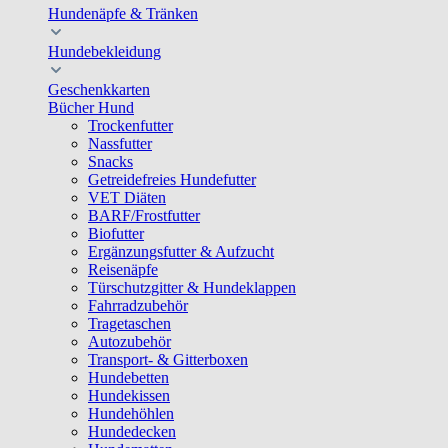
Hundenäpfe & Tränken
Hundebekleidung
Geschenkkarten
Bücher Hund
Trockenfutter
Nassfutter
Snacks
Getreidefreies Hundefutter
VET Diäten
BARF/Frostfutter
Biofutter
Ergänzungsfutter & Aufzucht
Reisenäpfe
Türschutzgitter & Hundeklappen
Fahrradzubehör
Tragetaschen
Autozubehör
Transport- & Gitterboxen
Hundebetten
Hundekissen
Hundehöhlen
Hundedecken