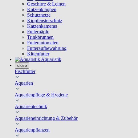
Geschirre & Leinen
Katzenklappen
Schutznetze
Kippfensterschutz
Katzenkameras
Futternäpfe
Trinkbrunnen
Futterautomaten
Futteraufbewahrung
Kittenfutter
Aquaristik
close
Fischfutter
Aquarien
Aquarienpflege & Hygiene
Aquarientechnik
Aquarieneinrichtung & Zubehör
Aquarienpflanzen