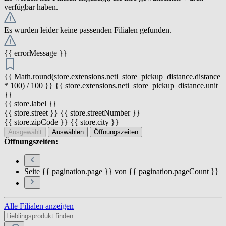
verfügbar haben.
Es wurden leider keine passenden Filialen gefunden.
{{ errorMessage }}
{{ Math.round(store.extensions.neti_store_pickup_distance.distance
* 100) / 100 }} {{ store.extensions.neti_store_pickup_distance.unit
}}
{{ store.label }}
{{ store.street }} {{ store.streetNumber }}
{{ store.zipCode }} {{ store.city }}
Ausgewählt
Auswählen
Öffnungszeiten
Öffnungszeiten:
Seite {{ pagination.page }} von {{ pagination.pageCount }}
Alle Filialen anzeigen