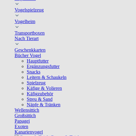
Vogelspielzeug
Vogelheim
Transportboxen
Nach Tierart
Geschenkkarten
Bücher Vogel
Hauptfutter
Ergänzungsfutter
Snacks
Leitern & Schaukeln
Spielzeug
Käfige & Volieren
Käfigzubehör
Streu & Sand
Näpfe & Tränken
Wellensittich
Großsittich
Papagei
Exoten
Kanarienvogel