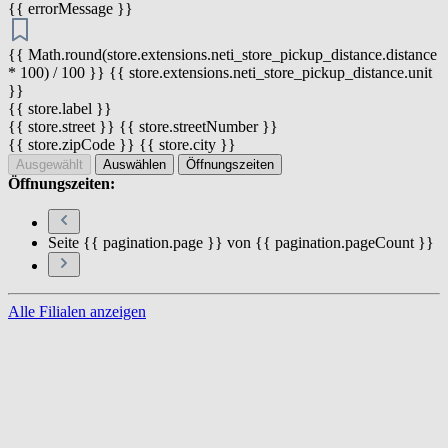
{{ errorMessage }}
{{ Math.round(store.extensions.neti_store_pickup_distance.distance
* 100) / 100 }} {{ store.extensions.neti_store_pickup_distance.unit
}}
{{ store.label }}
{{ store.street }} {{ store.streetNumber }}
{{ store.zipCode }} {{ store.city }}
Ausgewählt
Auswählen
Öffnungszeiten
Öffnungszeiten:
Seite {{ pagination.page }} von {{ pagination.pageCount }}
Alle Filialen anzeigen