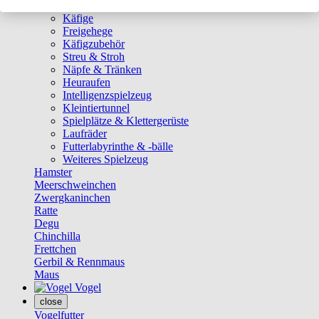
Ställe
Käfige
Freigehege
Käfigzubehör
Streu & Stroh
Näpfe & Tränken
Heuraufen
Intelligenzspielzeug
Kleintiertunnel
Spielplätze & Klettergerüste
Laufräder
Futterlabyrinthe & -bälle
Weiteres Spielzeug
Hamster
Meerschweinchen
Zwergkaninchen
Ratte
Degu
Chinchilla
Frettchen
Gerbil & Rennmaus
Maus
Vogel
close
Vogelfutter