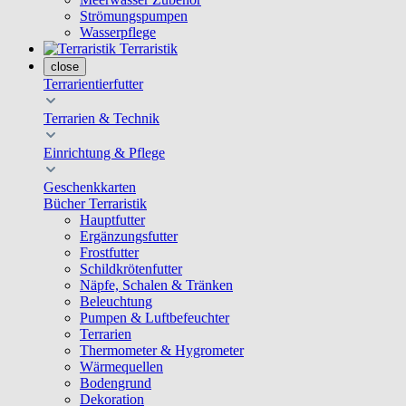
Strömungspumpen
Wasserpflege
Terraristik
close
Terrarientierfutter
Terrarien & Technik
Einrichtung & Pflege
Geschenkkarten
Bücher Terraristik
Hauptfutter
Ergänzungsfutter
Frostfutter
Schildkrötenfutter
Näpfe, Schalen & Tränken
Beleuchtung
Pumpen & Luftbefeuchter
Terrarien
Thermometer & Hygrometer
Wärmequellen
Bodengrund
Dekoration