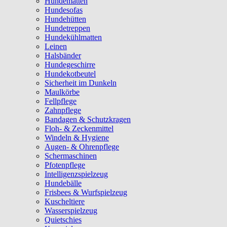
Hundematten
Hundesofas
Hundehütten
Hundetreppen
Hundekühlmatten
Leinen
Halsbänder
Hundegeschirre
Hundekotbeutel
Sicherheit im Dunkeln
Maulkörbe
Fellpflege
Zahnpflege
Bandagen & Schutzkragen
Floh- & Zeckenmittel
Windeln & Hygiene
Augen- & Ohrenpflege
Schermaschinen
Pfotenpflege
Intelligenzspielzeug
Hundebälle
Frisbees & Wurfspielzeug
Kuscheltiere
Wasserspielzeug
Quietschies