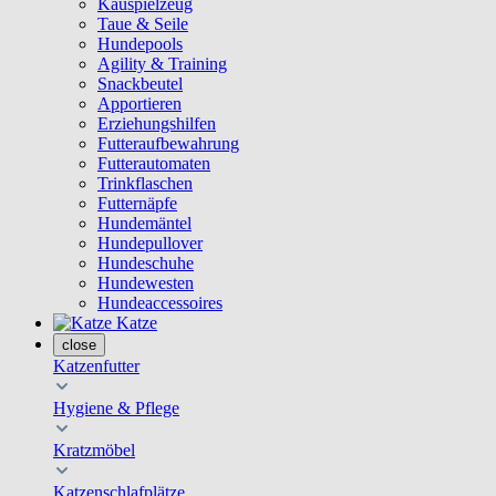
Kauspielzeug
Taue & Seile
Hundepools
Agility & Training
Snackbeutel
Apportieren
Erziehungshilfen
Futteraufbewahrung
Futterautomaten
Trinkflaschen
Futternäpfe
Hundemäntel
Hundepullover
Hundeschuhe
Hundewesten
Hundeaccessoires
Katze
close
Katzenfutter
Hygiene & Pflege
Kratzmöbel
Katzenschlafplätze