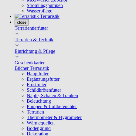
Strömungspumpen
Wasserpflege
Terraristik
close
Terrarientierfutter
Terrarien & Technik
Einrichtung & Pflege
Geschenkkarten
Bücher Terraristik
Hauptfutter
Ergänzungsfutter
Frostfutter
Schildkrötenfutter
Näpfe, Schalen & Tränken
Beleuchtung
Pumpen & Luftbefeuchter
Terrarien
Thermometer & Hygrometer
Wärmequellen
Bodengrund
Dekoration