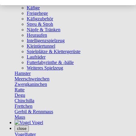
Ställe
Käfige
Freigehege
Käfigzubehör
Streu & Stroh
Näpfe & Tränken
Heuraufen
Intelligenzspielzeug
Kleintiertunnel
Spielplätze & Klettergerüste
Laufräder
Futterlabyrinthe & -bälle
Weiteres Spielzeug
Hamster
Meerschweinchen
Zwergkaninchen
Ratte
Degu
Chinchilla
Frettchen
Gerbil & Rennmaus
Maus
Vogel
close
Vogelfutter