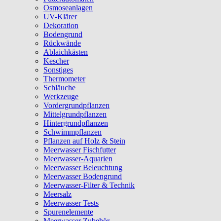
Osmoseanlagen
UV-Klärer
Dekoration
Bodengrund
Rückwände
Ablaichkästen
Kescher
Sonstiges
Thermometer
Schläuche
Werkzeuge
Vordergrundpflanzen
Mittelgrundpflanzen
Hintergrundpflanzen
Schwimmpflanzen
Pflanzen auf Holz & Stein
Meerwasser Fischfutter
Meerwasser-Aquarien
Meerwasser Beleuchtung
Meerwasser Bodengrund
Meerwasser-Filter & Technik
Meersalz
Meerwasser Tests
Spurenelemente
Meerwasser Zubehör