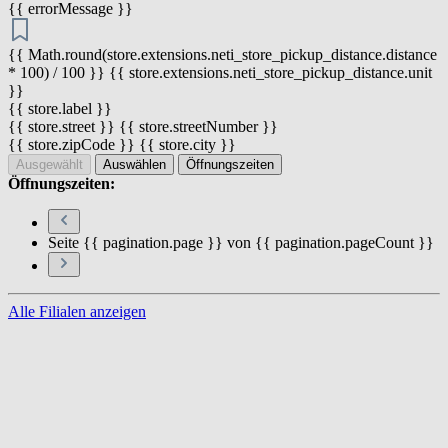
{{ errorMessage }}
{{ Math.round(store.extensions.neti_store_pickup_distance.distance
* 100) / 100 }} {{ store.extensions.neti_store_pickup_distance.unit
}}
{{ store.label }}
{{ store.street }} {{ store.streetNumber }}
{{ store.zipCode }} {{ store.city }}
Ausgewählt
Auswählen
Öffnungszeiten
Öffnungszeiten:
Seite {{ pagination.page }} von {{ pagination.pageCount }}
Alle Filialen anzeigen