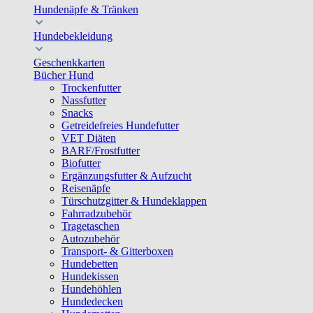
Hundenäpfe & Tränken
Hundebekleidung
Geschenkkarten
Bücher Hund
Trockenfutter
Nassfutter
Snacks
Getreidefreies Hundefutter
VET Diäten
BARF/Frostfutter
Biofutter
Ergänzungsfutter & Aufzucht
Reisenäpfe
Türschutzgitter & Hundeklappen
Fahrradzubehör
Tragetaschen
Autozubehör
Transport- & Gitterboxen
Hundebetten
Hundekissen
Hundehöhlen
Hundedecken