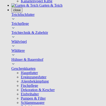
Kanarienvogel Käfig
Garten & Teich
close
Teichfischfutter
Teichpflege
Teichtechnik & Zubehör
Wildvögel
Wildtiere
Hühner & Bauernhof
Geschenkkarten
Hauptfutter
Ergänzungsfutter
Algenbekämpfung
Fischpflege
Dekoration & Kescher
Eisfreihalter
Pumpen & Filter
Schlammsauger