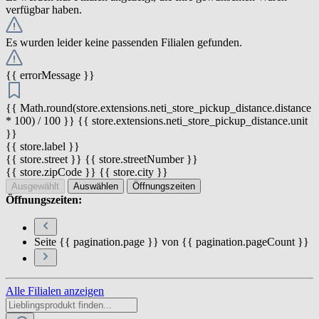
verfügbar haben.
Es wurden leider keine passenden Filialen gefunden.
{{ errorMessage }}
{{ Math.round(store.extensions.neti_store_pickup_distance.distance
* 100) / 100 }} {{ store.extensions.neti_store_pickup_distance.unit
}}
{{ store.label }}
{{ store.street }} {{ store.streetNumber }}
{{ store.zipCode }} {{ store.city }}
Ausgewählt
Auswählen
Öffnungszeiten
Öffnungszeiten:
Seite {{ pagination.page }} von {{ pagination.pageCount }}
Alle Filialen anzeigen