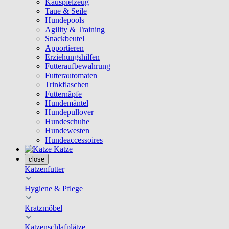
Kauspielzeug
Taue & Seile
Hundepools
Agility & Training
Snackbeutel
Apportieren
Erziehungshilfen
Futteraufbewahrung
Futterautomaten
Trinkflaschen
Futternäpfe
Hundemäntel
Hundepullover
Hundeschuhe
Hundewesten
Hundeaccessoires
Katze
close
Katzenfutter
Hygiene & Pflege
Kratzmöbel
Katzenschlafplätze