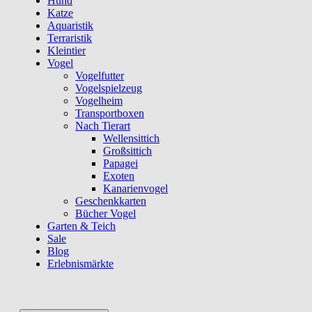
Hund
Katze
Aquaristik
Terraristik
Kleintier
Vogel
Vogelfutter
Vogelspielzeug
Vogelheim
Transportboxen
Nach Tierart
Wellensittich
Großsittich
Papagei
Exoten
Kanarienvogel
Geschenkkarten
Bücher Vogel
Garten & Teich
Sale
Blog
Erlebnismärkte