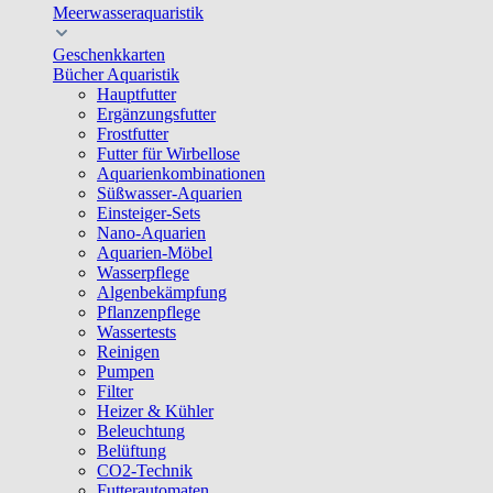
Meerwasseraquaristik
Geschenkkarten
Bücher Aquaristik
Hauptfutter
Ergänzungsfutter
Frostfutter
Futter für Wirbellose
Aquarienkombinationen
Süßwasser-Aquarien
Einsteiger-Sets
Nano-Aquarien
Aquarien-Möbel
Wasserpflege
Algenbekämpfung
Pflanzenpflege
Wassertests
Reinigen
Pumpen
Filter
Heizer & Kühler
Beleuchtung
Belüftung
CO2-Technik
Futterautomaten