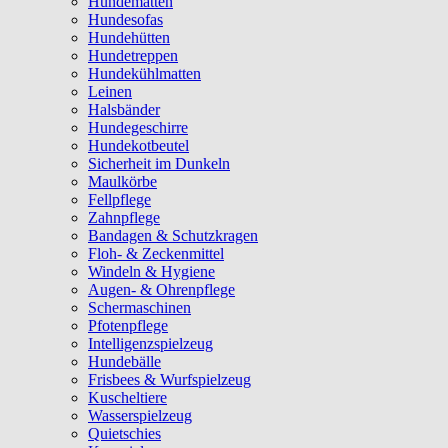
Hundematten
Hundesofas
Hundehütten
Hundetreppen
Hundekühlmatten
Leinen
Halsbänder
Hundegeschirre
Hundekotbeutel
Sicherheit im Dunkeln
Maulkörbe
Fellpflege
Zahnpflege
Bandagen & Schutzkragen
Floh- & Zeckenmittel
Windeln & Hygiene
Augen- & Ohrenpflege
Schermaschinen
Pfotenpflege
Intelligenzspielzeug
Hundebälle
Frisbees & Wurfspielzeug
Kuscheltiere
Wasserspielzeug
Quietschies