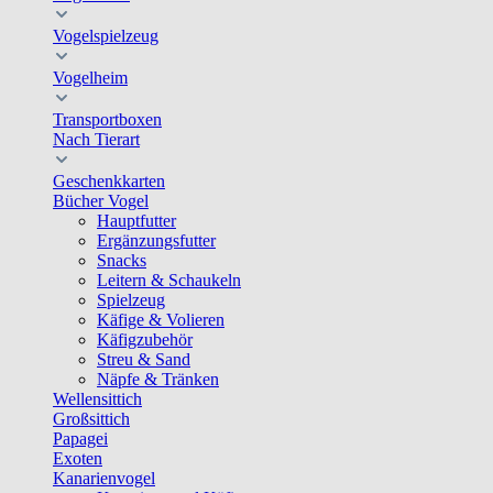
Vogelspielzeug
Vogelheim
Transportboxen
Nach Tierart
Geschenkkarten
Bücher Vogel
Hauptfutter
Ergänzungsfutter
Snacks
Leitern & Schaukeln
Spielzeug
Käfige & Volieren
Käfigzubehör
Streu & Sand
Näpfe & Tränken
Wellensittich
Großsittich
Papagei
Exoten
Kanarienvogel