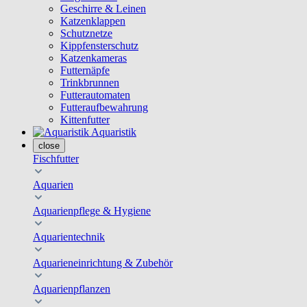
Geschirre & Leinen
Katzenklappen
Schutznetze
Kippfensterschutz
Katzenkameras
Futternäpfe
Trinkbrunnen
Futterautomaten
Futteraufbewahrung
Kittenfutter
Aquaristik
close
Fischfutter
Aquarien
Aquarienpflege & Hygiene
Aquarientechnik
Aquarieneinrichtung & Zubehör
Aquarienpflanzen