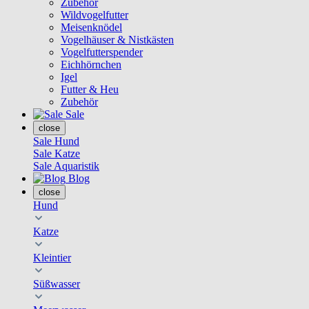
Zubehör
Wildvogelfutter
Meisenknödel
Vogelhäuser & Nistkästen
Vogelfutterspender
Eichhörnchen
Igel
Futter & Heu
Zubehör
Sale
close
Sale Hund
Sale Katze
Sale Aquaristik
Blog
close
Hund
Katze
Kleintier
Süßwasser