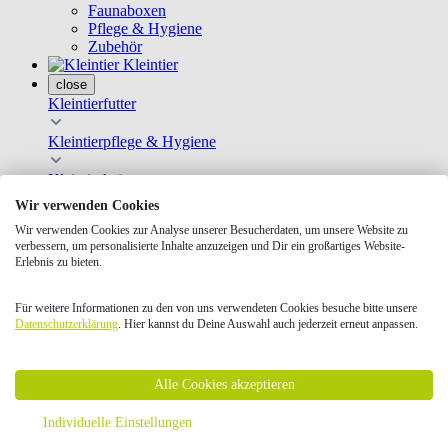
Faunaboxen
Pflege & Hygiene
Zubehör
Kleintier
close
Kleintierfutter
Kleintierpflege & Hygiene
Kleintierheim
Wir verwenden Cookies
Kleintierspielzeug
Wir verwenden Cookies zur Analyse unserer Besucherdaten, um unsere Website zu
verbessern, um personalisierte Inhalte anzuzeigen und Dir ein großartiges Website-
Transportboxen
Erlebnis zu bieten.
Nach Tierart
Für weitere Informationen zu den von uns verwendeten Cookies besuche bitte unsere
Geschenkkarten
Datenschutzerklärung
. Hier kannst du Deine Auswahl auch jederzeit erneut anpassen.
Bücher Kleintier
Hauptfutter
Ergänzungsfutter
Heu
Alle Cookies akzeptieren
Snacks
Krallen- & Fellpflege
Individuelle Einstellungen
Badesand & Badehäuser